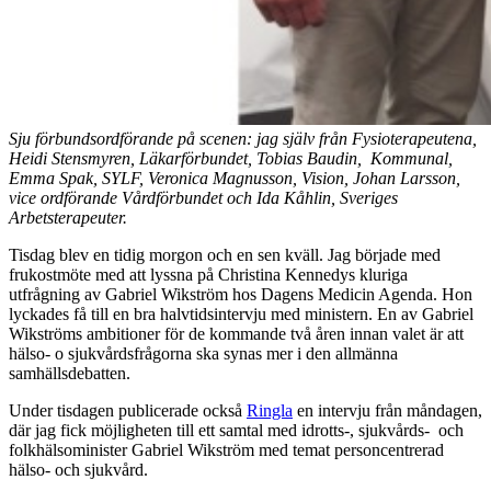
Sju förbundsordförande på scenen: jag själv från Fysioterapeutena,
Heidi Stensmyren, Läkarförbundet, Tobias Baudin, Kommunal,
Emma Spak, SYLF, Veronica Magnusson, Vision, Johan Larsson,
vice ordförande Vårdförbundet och Ida Kåhlin, Sveriges
Arbetsterapeuter.
Tisdag blev en tidig morgon och en sen kväll. Jag började med
frukostmöte med att lyssna på Christina Kennedys kluriga
utfrågning av Gabriel Wikström hos Dagens Medicin Agenda. Hon
lyckades få till en bra halvtidsintervju med ministern. En av Gabriel
Wikströms ambitioner för de kommande två åren innan valet är att
hälso- o sjukvårdsfrågorna ska synas mer i den allmänna
samhällsdebatten.
Under tisdagen publicerade också
Ringla
en intervju från måndagen,
där jag fick möjligheten till ett samtal med idrotts-, sjukvårds- och
folkhälsominister Gabriel Wikström med temat personcentrerad
hälso- och sjukvård.