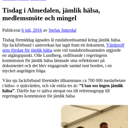
Tisdag i Almedalen, jämlik hälsa,
medlemsmöte och mingel
Publicerat
6 juli, 2016
av
Stefan Jutterdal
Tisdag förmiddag ägnades åt rundabordssamtal kring jämlik hälsa.
Sju fackförbund i samverkan har tagit fram ett dokument,
Vårdproff
sens förslag för jämlik hälsa
som vid rundabordssamtalen utgjorde
en utgångspunkt. Olle Lundberg, ordförande i regeringens
kommission för jämlik hälsa lämnade sina reflektioner på
dokumentet och det blev engagerade samtal runt borden, i en
mycket angelägen fråga.
Våra sju fackförbund företräder tillsammans ca 700 000 medarbetare
i hälso- o sjukvården, och vår enkla tes är:
”Utan oss ingen jämlik
hälsa”
. Därför har vi själva utropat oss till referensgrupp till
regeringens kommission för jämlik hälsa