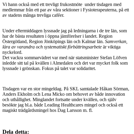
Vi hann också med ett trevligt frukostmöte under tisdagen med
medlemmar från ett par av våra sektioner i Fysioterapeuterna, på ett
av stadens många trevliga caféer.
Under eftermiddagen lyssnade jag på ledningarna i de tre län, som
har de bästa resultaten i öppna jämförelser i landet. Region
Östergötland, Region Jönköpings län och Kalmar län.
Samverkan,
lära av varandra och systematiskt förbättringsarbete
är viktiga
nyckelord.
Det vackra sommarvädret var med när statsminister Stefan Löfven
inledde sitt tal på kvällen i Almedalen och det var mycket folk som
lyssnade i grönskan. Fokus på talet var solidaritet.
Tisdagen var en stor mingeldag. På SKL samtalade Håkan Sörman,
Anders Ekholm och Lena Micko om behovet av både innovation
och uthållighet. Minglandet fortsatte under kvällen, och själv
besökte jag bl.a. både Leading Healthcares mingel och också ett
magiskt trädgårdsmingel hos Dag Larsson m. fl.
Dela detta: