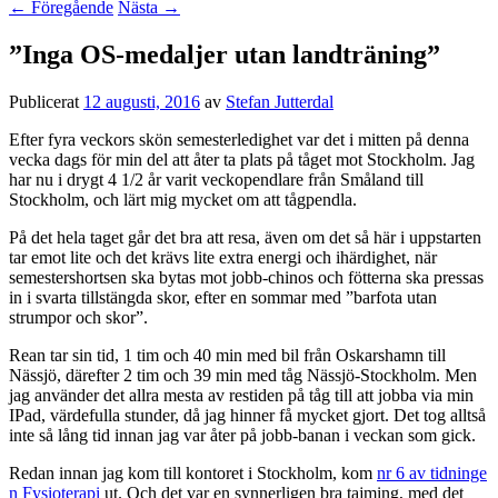
←
Föregående
Nästa
→
”Inga OS-medaljer utan landträning”
Publicerat
12 augusti, 2016
av
Stefan Jutterdal
Efter fyra veckors skön semesterledighet var det i mitten på denna
vecka dags för min del att åter ta plats på tåget mot Stockholm. Jag
har nu i drygt 4 1/2 år varit veckopendlare från Småland till
Stockholm, och lärt mig mycket om att tågpendla.
På det hela taget går det bra att resa, även om det så här i uppstarten
tar emot lite och det krävs lite extra energi och ihärdighet, när
semestershortsen ska bytas mot jobb-chinos och fötterna ska pressas
in i svarta tillstängda skor, efter en sommar med ”barfota utan
strumpor och skor”.
Rean tar sin tid, 1 tim och 40 min med bil från Oskarshamn till
Nässjö, därefter 2 tim och 39 min med tåg Nässjö-Stockholm. Men
jag använder det allra mesta av restiden på tåg till att jobba via min
IPad, värdefulla stunder, då jag hinner få mycket gjort. Det tog alltså
inte så lång tid innan jag var åter på jobb-banan i veckan som gick.
Redan innan jag kom till kontoret i Stockholm, kom
nr 6 av tidninge
n Fysioterapi
ut. Och det var en synnerligen bra tajming, med det