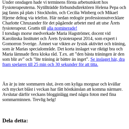
Under onsdagen hade vi terminens första arbetsutskott hos
Fysioterapeuterna. Nytillträdde förbundsdirektören Helena Pepa och
jag fanns på plats i Stockholm, och Cecilia Winberg och Mikael
Hjerne deltog via telefon. Här nedan redogör professionsutvecklare
Charlotte Chruzander för det pågående arbetet med att utse Årets
fysioterapeut. Grattis till
alla nominerade!
I torsdags morse medverkade Maria Hagströmer, docent vid
Karolinska Institutet och Årets fysioterapeut 2014, som expert i
Gomorron Sverige. Ämnet var vikten av fysisk aktivitet och träning,
som är Marias specialområde. Det korta inslaget var riktigt bra och
Maria lämnade flera kloka råd. T.ex. att ”den bästa träningen är den
som blir av” och ”lite träning är bättre än inget”.
Se inslaget här, dra
fram spelaren till 25 min och 30 sekunder för att titta.
Än är ju inte sommaren slut, även om kyliga morgnar och kvällar
och mycket blåst i veckan har fått höstkänslan att komma närmare.
Avslutar därför veckans blogginlägg med några foton med fina
sommarminnen. Trevlig helg!
Dela detta: