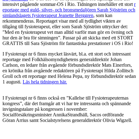
intensivt pågående sommar-OS i Rio. Tidningen innehåller ett stort
r
eportage med guld- silver- och bronsmedaljören Sarah Sjöström och
simlandslagets fysioterapeut Jeanette Berggren
, som kan
rekommenderas. Reportaget visar med all tydlighet vikten av
tillgång till fysioterapeut, eller som Sarah Sjöström uttrycker det:
”Med en fysioterapeut vet man alltid varför man gör en övning och
hur den är bra för simningen”. Passar på att skicka med ett STORT
GRATTIS till Sara Sjöström för fantastiska prestationer i OS i Rio!
I Fysioterapi nr 6 finns mycket läsvärt, bl.a. ett stort och intressant
reportage med Folkhälsomyndighetens generaldirektör Johan
Carlson, en ledare från avgående förbundsdirektör Mats Einerfors,
en krönika från avgående redaktören på Fysioterapi Hilda Zollitsch
Groll och ett reportage med Helena Pepa, ny förbundsdirektör sedan
1 augusti.
Läs hela tidningen här.
I Fysioterapi nr 6 finns också en ”Kallelse till Fysioterapeuternas
kongress”, där det framgår att vi har tre intressanta och spännande
invigningstalare på kongressen i november:
Socialförsäkringsminister AnnikaStrandhäll, Sacos ordförande
Göran Arrius samt Socialstyrelsens generaldirektör Olivia Wigzell.