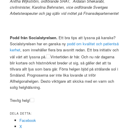
Anitha Wijkström, ordförande SRAT, Ardalan Shekarabi,
civilminister, Karolina Behrnsten, vice ordförande Sveriges
Arbetsterapeuter och jag själv vid mötet på Finansdepartementet
Podd från Socialstyrelsen.
Ett bra tips att lyssna på kanske?
Socialstyrelsen har en ganska ny
podd om kvalitet och patientsä
kerhet
, som innehåller flera bra avsnitt redan. Ett bra initiativ och
väl värt att lyssna på.
Vintertiden är här. Och nu när dagarna
blir kortare och höstmörkret breder ut sig, så gäller det att ta
tillvara allt ljus som bara går. Förra helgen bjöd på strålande sol i
Småland. Prognoserna ser inte lika lovande ut inför
Allhelgonahelgen. Desto viktigare att skicka med en varm och
solig helghälsning.
Trevlig helg!
DELA DETTA:
Facebook
X