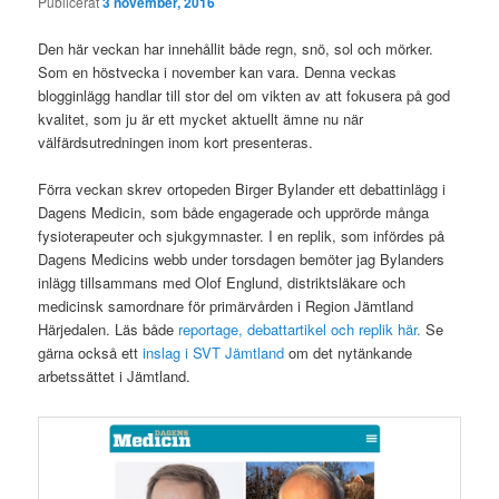
Publicerat
3 november, 2016
Den här veckan har innehållit både regn, snö, sol och mörker.
Som en höstvecka i november kan vara. Denna veckas
blogginlägg handlar till stor del om vikten av att fokusera på god
kvalitet, som ju är ett mycket aktuellt ämne nu när
välfärdsutredningen inom kort presenteras.
Förra veckan skrev ortopeden Birger Bylander ett debattinlägg i
Dagens Medicin, som både engagerade och upprörde många
fysioterapeuter och sjukgymnaster. I en replik, som infördes på
Dagens Medicins webb under torsdagen bemöter jag Bylanders
inlägg tillsammans med Olof Englund, distriktsläkare och
medicinsk samordnare för primärvården i Region Jämtland
Härjedalen. Läs både
reportage, debattartikel och replik här.
Se
gärna också ett
inslag i SVT Jämtland
om det nytänkande
arbetssättet i Jämtland.