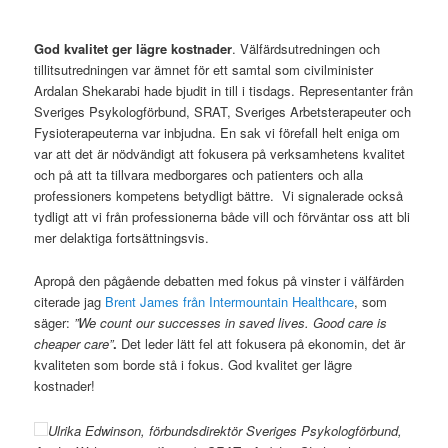
God kvalitet ger lägre kostnader
. Välfärdsutredningen och
tillitsutredningen var ämnet för ett samtal som civilminister
Ardalan Shekarabi hade bjudit in till i tisdags. Representanter från
Sveriges Psykologförbund, SRAT, Sveriges Arbetsterapeuter och
Fysioterapeuterna var inbjudna. En sak vi förefall helt eniga om
var att det är nödvändigt att fokusera på verksamhetens kvalitet
och på att ta tillvara medborgares och patienters och alla
professioners kompetens betydligt bättre. Vi signalerade också
tydligt att vi från professionerna både vill och förväntar oss att bli
mer delaktiga fortsättningsvis.
Apropå den pågående debatten med fokus på vinster i välfärden
citerade jag
Brent James från Intermountain Healthcare
, som
säger:
”We count our successes in saved lives. Good care is
cheaper care”
.
Det leder lätt fel att fokusera på ekonomin, det är
kvaliteten som borde stå i fokus. God kvalitet ger lägre
kostnader!
Ulrika Edwinson, förbundsdirektör Sveriges Psykologförbund,