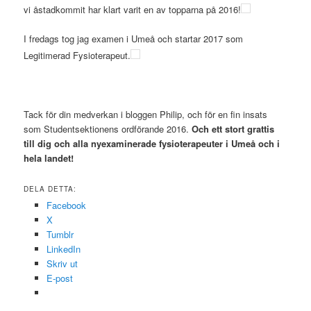
vi åstadkommit har klart varit en av topparna på 2016!
I fredags tog jag examen i Umeå och startar 2017 som
Legitimerad Fysioterapeut.
Tack för din medverkan i bloggen Philip, och för en fin insats
som Studentsektionens ordförande 2016.
Och ett stort grattis
till dig och alla nyexaminerade fysioterapeuter i Umeå och i
hela landet!
DELA DETTA:
Facebook
X
Tumblr
LinkedIn
Skriv ut
E-post