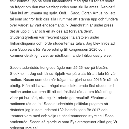
fick komma upp på scen tillsammans med fyra till för att svara
på frågor om den nya värdegrunden som skulle antas. Nervöst!
Men kul att utmana sig själv. Ordf. i Saco, Göran Arrius höll ett
tal som jag tror fick oss alla i rummet att stanna upp och fundera
över värdet av vårt engagemang. ”- Demokratin är under press,
det är upp till var och en av oss att försvara den!”.
Studentstyrelsen var frekvent uppe i talarstolen under
förhandlingarna och förde studenternas talan. Jag blev inröstad
som Suppleant för Valberedning till kongressen 2020 och
kommer delaktig i valet av nästkommande Förbundsstyrelse.
Saco studentråds kongress ägde rum 25-26 nov på Bosön,
Stockholm. Jag och Linus Spjuth var på plats för att tala för vår
motion. Resan som den här frågan har gjort under 2016 är rätt så
otrolig. Från att ha varit något man diskuterade löst studenter i
mellan under rasterna till att det faktiskt röstas om förändring
visar på hur hårt, strategiskt arbete ger resultat! Förutom att
motionen röstas in i Saco studentråds politiska program så
röstades jag in som ledamot i Valberedningen för 2017 och
kommer vara med och välja ut nästkommande styrelse i Saco
studentråd. Sedan så gjorde vi som Fysioterapeuter alltid gör, Vi
ordinerar rörelse!