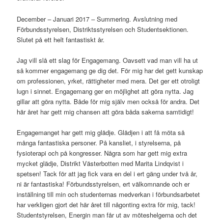
December – Januari 2017 – Summering. Avslutning med
Förbundsstyrelsen, Distriktsstyrelsen och Studentsektionen.
Slutet på ett helt fantastiskt år.
Jag vill slå ett slag för Engagemang. Oavsett vad man vill ha ut
så kommer engagemang ge dig det. För mig har det gett kunskap
om professionen, yrket, rättigheter med mera. Det ger ett otroligt
lugn i sinnet. Engagemang ger en möjlighet att göra nytta. Jag
gillar att göra nytta. Både för mig själv men också för andra. Det
här året har gett mig chansen att göra båda sakerna samtidigt!
Engagemanget har gett mig glädje. Glädjen i att få möta så
många fantastiska personer. På kansliet, i styrelserna, på
fysioterapi och på kongresser. Några som har gett mig extra
mycket glädje, Distrikt Västerbotten med Marita Lindqvist i
spetsen! Tack för att jag fick vara en del i ert gäng under två år,
ni är fantastiska! Förbundsstyrelsen, ert välkomnande och er
inställning till min och studenternas medverkan i förbundsarbetet
har verkligen gjort det här året till någonting extra för mig, tack!
Studentstyrelsen, Energin man får ut av möteshelgerna och det