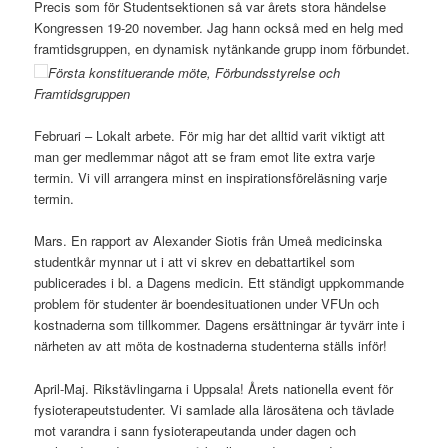
Precis som för Studentsektionen så var årets stora händelse
Kongressen 19-20 november. Jag hann också med en helg med
framtidsgruppen, en dynamisk nytänkande grupp inom förbundet.
Första konstituerande möte, Förbundsstyrelse och
Framtidsgruppen
Februari – Lokalt arbete. För mig har det alltid varit viktigt att
man ger medlemmar något att se fram emot lite extra varje
termin. Vi vill arrangera minst en inspirationsföreläsning varje
termin.
Mars. En rapport av Alexander Siotis från Umeå medicinska
studentkår mynnar ut i att vi skrev en debattartikel som
publicerades i bl. a Dagens medicin. Ett ständigt uppkommande
problem för studenter är boendesituationen under VFUn och
kostnaderna som tillkommer. Dagens ersättningar är tyvärr inte i
närheten av att möta de kostnaderna studenterna ställs inför!
April-Maj. Rikstävlingarna i Uppsala! Årets nationella event för
fysioterapeutstudenter. Vi samlade alla lärosätena och tävlade
mot varandra i sann fysioterapeutanda under dagen och