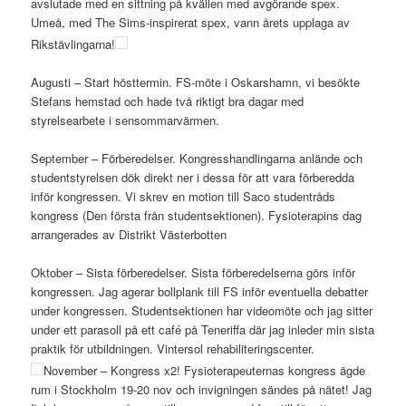
avslutade med en sittning på kvällen med avgörande spex.
Umeå, med The Sims-inspirerat spex, vann årets upplaga av
Rikstävlingarna!
Augusti – Start hösttermin. FS-möte i Oskarshamn, vi besökte
Stefans hemstad och hade två riktigt bra dagar med
styrelsearbete i sensommarvärmen.
September – Förberedelser. Kongresshandlingarna anlände och
studentstyrelsen dök direkt ner i dessa för att vara förberedda
inför kongressen. Vi skrev en motion till Saco studentråds
kongress (Den första från studentsektionen). Fysioterapins dag
arrangerades av Distrikt Västerbotten
Oktober – Sista förberedelser. Sista förberedelserna görs inför
kongressen. Jag agerar bollplank till FS inför eventuella debatter
under kongressen. Studentsektionen har videomöte och jag sitter
under ett parasoll på ett café på Teneriffa där jag inleder min sista
praktik för utbildningen. Vintersol rehabiliteringscenter.
November – Kongress x2! Fysioterapeuternas kongress ägde
rum i Stockholm 19-20 nov och invigningen sändes på nätet! Jag