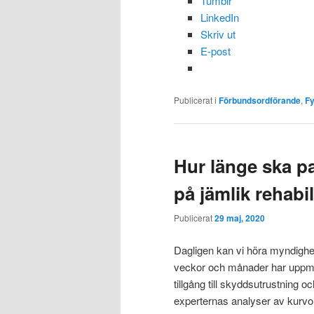
Tumblr
LinkedIn
Skriv ut
E-post
Publicerat i
Förbundsordförande
,
Fy
Hur länge ska p
på jämlik rehabi
Publicerat
29 maj, 2020
Dagligen kan vi höra myndighe
veckor och månader har uppmärk
tillgång till skyddsutrustning oc
experternas analyser av kurvor