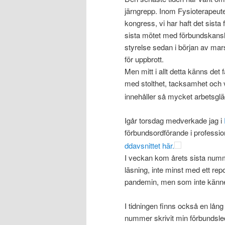
järngrepp. Inom Fysioterapeuter
kongress, vi har haft det sist
sista mötet med förbundskansliet,
styrelse sedan i början av mars
för uppbrott.
Men mitt i allt detta känns det
med stolthet, tacksamhet och v
innehåller så mycket arbetsglä
Igår torsdag medverkade jag i
förbundsordförande i professi
ddavsnittet här.
I veckan kom årets sista nu
läsning, inte minst med ett re
pandemin, men som inte känne
I tidningen finns också en lån
nummer skrivit min förbundsledar