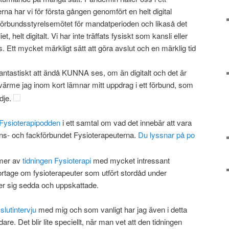
na har vi för första gången genomfört en helt digital
a förbundsstyrelsemötet för mandatperioden och likaså det
 helt digitalt. Vi har inte träffats fysiskt som kansli eller
. Ett mycket märkligt sätt att göra avslut och en märklig tid
 fantastiskt att ändå KUNNA ses, om än digitalt och det är
ärme jag inom kort lämnar mitt uppdrag i ett förbund, som
dje.
Fysioterapipodden
i ett samtal om vad det innebär att vara
ons- och fackförbundet Fysioterapeuterna.
Du lyssnar på po
mmer av
tidningen Fysioterapi
med mycket intressant
portage om fysioterapeuter som utfört stordåd under
r sig sedda och uppskattade.
g
slutintervju
med mig och som vanligt har jag även i detta
e. Det blir lite speciellt, när man vet att den tidningen