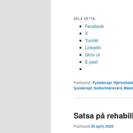
DELA DETTA:
Facebook
X
Tumblr
LinkedIn
Skriv ut
E-post
Publicerat i
Fysioterapi
,
Hjärtrehabil
fysioterapi
,
Godochnäravård
,
Maktl
Satsa på rehabil
Publicerat
30 april, 2020