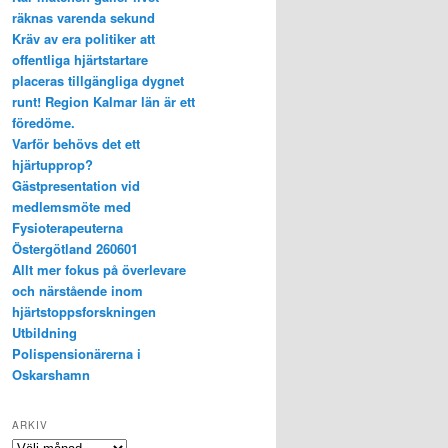
räknas varenda sekund
Kräv av era politiker att
offentliga hjärtstartare
placeras tillgängliga dygnet
runt! Region Kalmar län är ett
föredöme.
Varför behövs det ett
hjärtupprop?
Gästpresentation vid
medlemsmöte med
Fysioterapeuterna
Östergötland 260601
Allt mer fokus på överlevare
och närstående inom
hjärtstoppsforskningen
Utbildning
Polispensionärerna i
Oskarshamn
ARKIV
Arkiv