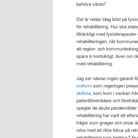
behöva vänta?
Det är redan idag brist på fysi
för rehabilitering. Hur ska sta
tillräckligt med fysioterapeut
rehabiliteringen, när kommune
att region- och kommunledningar
spara in kortsiktigt, även om d
med rehabilitering.
Jag ser nästan ingen garanti fö
sreform
som regeringen present
aktlista
, som kom i veckan frå
patientföreträdare och företräd
speglar de akuta pandemitider v
rehabilitering har varit ett eft
frågor som gnager och oroar 
orka med att rikta fokus på reha
rehabilitering som bedrivs? Hu