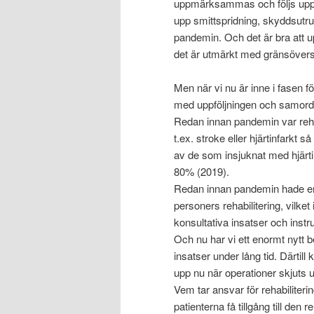
uppmärksammas och följs upp ha
upp smittspridning, skyddsutrust
pandemin. Och det är bra att 
det är utmärkt med gränsöver
Men när vi nu är inne i fasen 
med uppföljningen och samor
Redan innan pandemin var rehabi
t.ex. stroke eller hjärtinfarkt 
av de som insjuknat med hjärtinfa
80% (2019).
Redan innan pandemin hade en 
personers rehabilitering, vilket
konsultativa insatser och instruk
Och nu har vi ett enormt nytt 
insatser under lång tid. Därti
upp nu när operationer skjuts 
Vem tar ansvar för rehabiliteri
patienterna få tillgång till den 