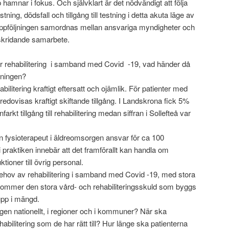
mnar i fokus. Och självklart är det nödvändigt att följa
ning, dödsfall och tillgång till testning i detta akuta läge av
uppföljningen samordnas mellan ansvariga myndigheter och
skridande samarbete.
för rehabilitering i samband med Covid -19, vad händer då
dningen?
litering kraftigt eftersatt och ojämlik. För patienter med
så redovisas kraftigt skiftande tillgång. I Landskrona fick 5%
rkt tillgång till rehabilitering medan siffran i Sollefteå var
fysioterapeut i äldreomsorgen ansvar för ca 100
 i praktiken innebär att det framförallt kan handla om
tioner till övrig personal.
behov av rehabilitering i samband med Covid -19, med stora
ll kommer den stora vård- och rehabiliteringsskuld som byggs
upp i mängd.
ngen nationellt, i regioner och i kommuner? När ska
rehabilitering som de har rätt till? Hur länge ska patienterna