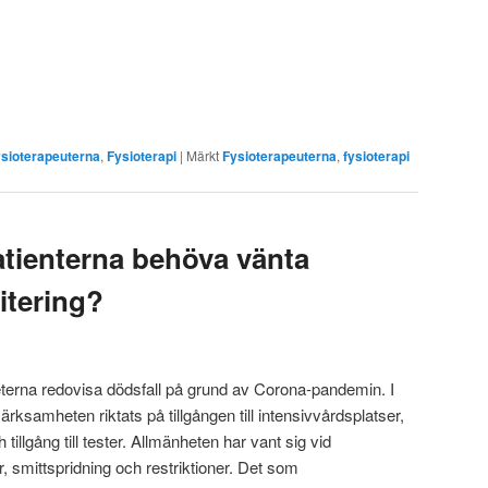
sioterapeuterna
,
Fysioterapi
|
Märkt
Fysioterapeuterna
,
fysioterapi
atienterna behöva vänta
litering?
terna redovisa dödsfall på grund av Corona-pandemin. I
samheten riktats på tillgången till intensivvårdsplatser,
h tillgång till tester. Allmänheten har vant sig vid
, smittspridning och restriktioner. Det som