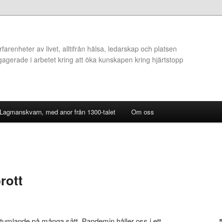
arenheter av livet, alltifrån hälsa, ledarskap och platsen
ngagerade i arbetet kring att öka kunskapen kring hjärtstopp
 Lagmanskvarn, med anor från 1300-talet
Om oss
rott
tumlande på många sätt. Pandemin håller oss i ett