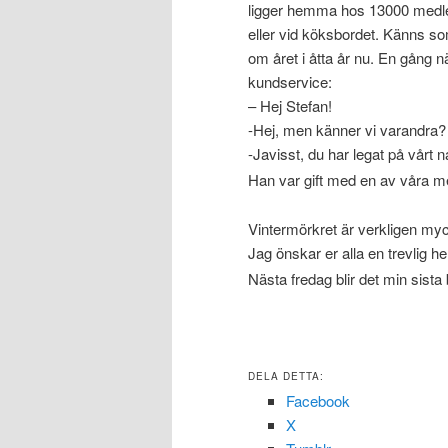
ligger hemma hos 13000 medle
eller vid köksbordet. Känns 
om året i åtta år nu. En gång 
kundservice:
– Hej Stefan!
-Hej, men känner vi varandra? 
-Javisst, du har legat på vårt n
Han var gift med en av våra 
Vintermörkret är verkligen myck
Jag önskar er alla en trevlig he
Nästa fredag blir det min sist
DELA DETTA:
Facebook
X