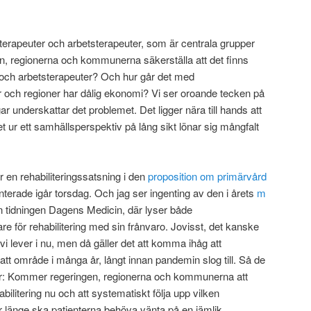
oterapeuter och arbetsterapeuter, som är centrala grupper
ten, regionerna och kommunerna säkerställa att det finns
er och arbetsterapeuter? Och hur går det med
r och regioner har dålig ekonomi? Vi ser oroande tecken på
 underskattar det problemet. Det ligger nära till hands att
et ur ett samhällsperspektiv på lång sikt lönar sig mångfalt
r en rehabiliteringssatsning i den
proposition om primärvård
erade igår torsdag. Och jag ser ingenting av den i årets
m
n tidningen Dagens Medicin, där lyser både
are för rehabilitering med sin frånvaro. Jovisst, det kanske
i lever i nu, men då gäller det att komma ihåg att
ersatt område i många år, långt innan pandemin slog till. Så de
är: Kommer regeringen, regionerna och kommunerna att
bilitering nu och att systematiskt följa upp vilken
r länge ska patienterna behöva vänta på en jämlik