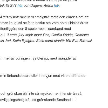
änk till SVT
här
och Dagens Arena
här
.
 Årets fysioterapeut till ett digitalt möte och enades om ett
mer i augusti att fatta beslut om vem som tilldelas årets
ffentliggörs den 8 september, i samband med
ag.
I årets jury ingår Inger Ros, Cecilia Fridén, Charlotte
 Jarl, Sofia Rydgren Stale samt utanför bild Eva Fernvall
 nummer av tidningen Fysioterapi, med mängder av
 min förbundsledare eller intervjun med vice ordförande
 och grönskan blir inte så mycket mer intensiv än så
trevlig pingsthelg från ett grönskande Småland!