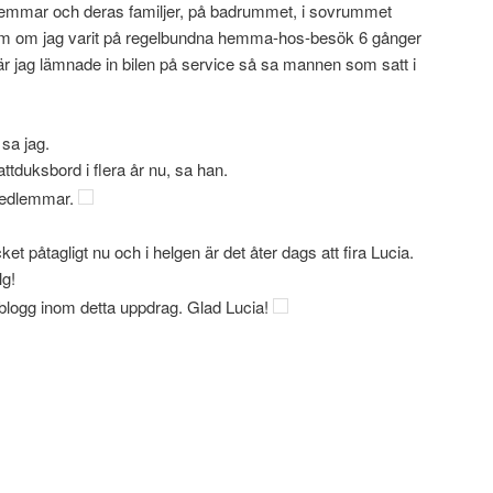
mmar och deras familjer, på badrummet, i sovrummet
som om jag varit på regelbundna hemma-hos-besök 6 gånger
när jag lämnade in bilen på service så sa mannen som satt i
sa jag.
attduksbord i flera år nu, sa han.
medlemmar.
et påtagligt nu och i helgen är det åter dags att fira Lucia.
lg!
a blogg inom detta uppdrag. Glad Lucia!