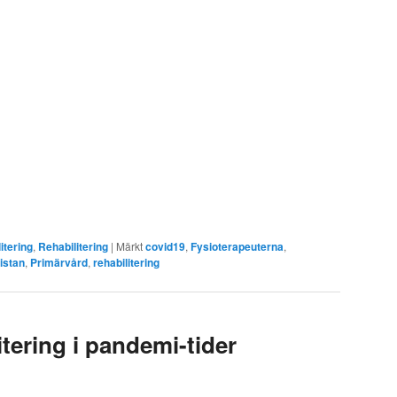
itering
,
Rehabilitering
|
Märkt
covid19
,
Fysioterapeuterna
,
istan
,
Primärvård
,
rehabilitering
itering i pandemi-tider