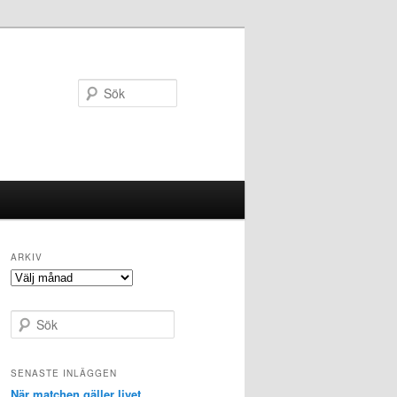
Sök
ARKIV
Arkiv
S
ö
k
SENASTE INLÄGGEN
När matchen gäller livet