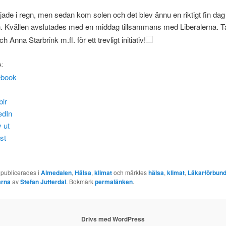
ade i regn, men sedan kom solen och det blev ännu en riktigt fin dag 
. Kvällen avslutades med en middag tillsammans med Liberalerna. T
 Anna Starbrink m.fl. för ett trevligt initiativ!
A:
ebook
lr
edIn
v ut
st
 publicerades i
Almedalen
,
Hälsa
,
klimat
och märktes
hälsa
,
klimat
,
Läkarförbund
arna
av
Stefan Jutterdal
. Bokmärk
permalänken
.
Drivs med WordPress