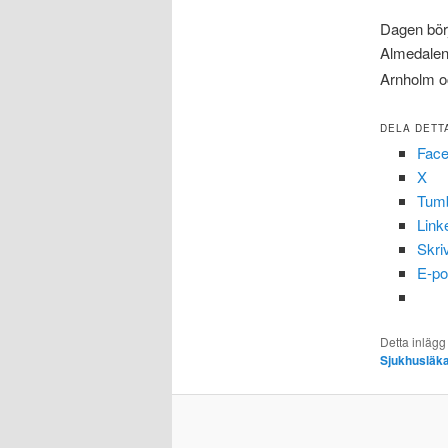
Dagen börj
Almedalen
Arnholm och
DELA DETT
Fac
X
Tumb
Link
Skri
E-po
Detta inlägg
Sjukhusläk