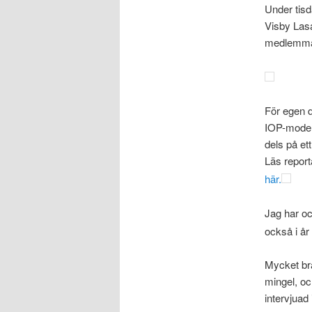
Under tis
Visby Lasa
medlemmar 
För egen d
IOP-modell
dels på et
Läs repor
här.
Jag har oc
också i år 
Mycket br
mingel, oc
intervjuad