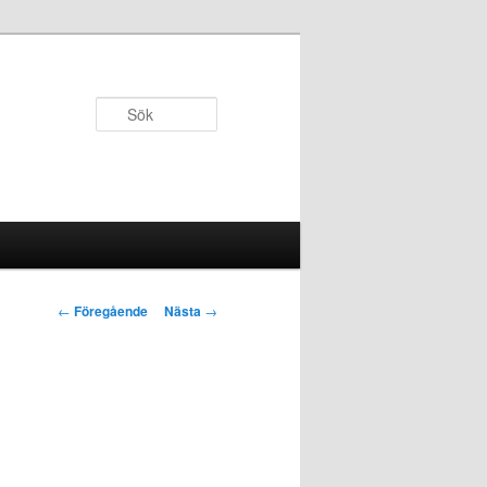
Sök
Inläggsnavigering
←
Föregående
Nästa
→