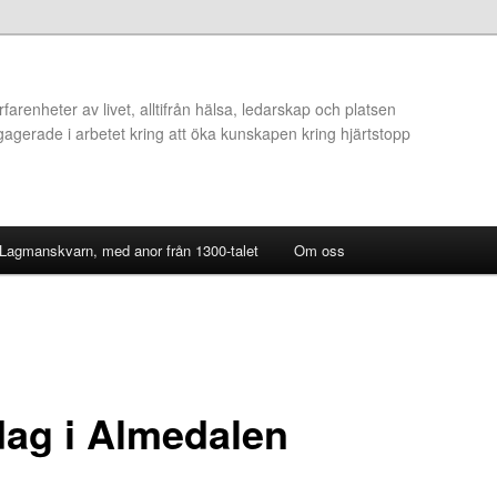
arenheter av livet, alltifrån hälsa, ledarskap och platsen
ngagerade i arbetet kring att öka kunskapen kring hjärtstopp
 Lagmanskvarn, med anor från 1300-talet
Om oss
dag i Almedalen