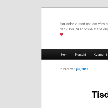
Hoppa
till
primärt
Här delar vi med oss om våra erf
innehåll
där vi bor. Vi är också starkt e
Huvudmeny
Hem
Kontakt
Kvarnen i
Publicerat
5 juli, 2017
Tis