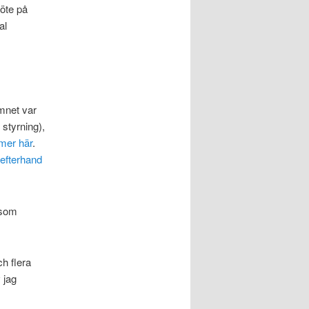
öte på
al
ämnet var
 styrning),
 mer här
.
 efterhand
 som
h flera
 jag