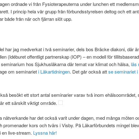
dagen ordnade vi från Fysioterapeuterna under lunchen ett medlemsm
rett. I princip hela vår grupp från förbundsstyrelsen deltog och ett ant
både från när och fjärran slöt upp.
el har jag medverkat i två seminarier, dels bos Bräcke diakoni, där 
en (Idéburet offentligt partnerskap (IOP) – en modell för tillitsbaserad
t seminarium hos Sjukhusläkarna där temat var klimat och hälsa,
läs
tage om seminariet
i Läkartidningen
. Det går också att
se seminariet i
kså besökt ett stort antal seminarier varav två inom ehälsoområdet,
är ett särskilt viktigt område.
a nätverkande har det också varit under dagen, med många möten oc
h promenader kors och tvärs i Visby. På Läkarförbundets mingel blev
 i en live-stream.
Lyssna här!