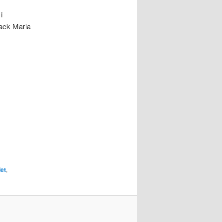
i
ack Maria
et
,