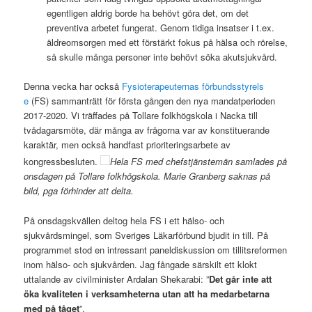
egentligen aldrig borde ha behövt göra det, om det
preventiva arbetet fungerat. Genom tidiga insatser i t.ex.
äldreomsorgen med ett förstärkt fokus på hälsa och rörelse,
så skulle många personer inte behövt söka akutsjukvård.
Denna vecka har också
Fysioterapeuternas förbundsstyrels
e
(FS) sammanträtt för första gången den nya mandatperioden
2017-2020. Vi träffades på Tollare folkhögskola i Nacka till
tvådagarsmöte, där många av frågorna var av konstituerande
karaktär, men också handfast prioriteringsarbete av
kongressbesluten.
Hela FS med chefstjänstemän samlades på
onsdagen på Tollare folkhögskola. Marie Granberg saknas på
bild, pga förhinder att delta.
På onsdagskvällen deltog hela FS i ett hälso- och
sjukvårdsmingel, som Sveriges Läkarförbund bjudit in till. På
programmet stod en intressant paneldiskussion om tillitsreformen
inom hälso- och sjukvården. Jag fångade särskilt ett klokt
uttalande av civilminister Ardalan Shekarabi: ”
Det går inte att
öka kvaliteten i verksamheterna utan att ha medarbetarna
med på tåget
”.