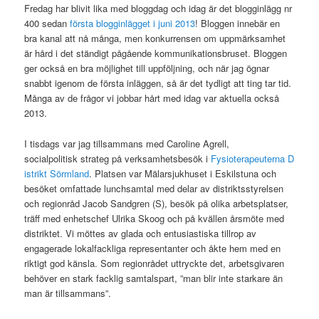
Fredag har blivit lika med bloggdag och idag är det blogginlägg nr
400 sedan
första blogginlägget i juni 2013
! Bloggen innebär en
bra kanal att nå många, men konkurrensen om uppmärksamhet
är hård i det ständigt pågående kommunikationsbruset. Bloggen
ger också en bra möjlighet till uppföljning, och när jag ögnar
snabbt igenom de första inläggen, så är det tydligt att ting tar tid.
Många av de frågor vi jobbar hårt med idag var aktuella också
2013.
I tisdags var jag tillsammans med Caroline Agrell,
socialpolitisk strateg på verksamhetsbesök i
Fysioterapeuterna D
istrikt Sörmland
. Platsen var Mälarsjukhuset i Eskilstuna och
besöket omfattade lunchsamtal med delar av distriktsstyrelsen
och regionråd Jacob Sandgren (S), besök på olika arbetsplatser,
träff med enhetschef Ulrika Skoog och på kvällen årsmöte med
distriktet. Vi möttes av glada och entusiastiska tillrop av
engagerade lokalfackliga representanter och åkte hem med en
riktigt god känsla. Som regionrådet uttryckte det, arbetsgivaren
behöver en stark facklig samtalspart, ”man blir inte starkare än
man är tillsammans”.