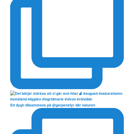
Ett dygn tillsammans på @garpensfyr där naturen