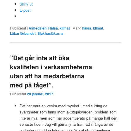
Skriv ut
E-post
Publicerat i
Almedalen
,
Hälsa
,
klimat
|
Märkt
hälsa
,
klimat
,
Läkarförbundet
,
Sjukhusläkarna
”Det går inte att öka
kvaliteten i verksamheterna
utan att ha medarbetarna
med på tåget”.
Publicerat
20 januari, 2017
Det har varit en vecka med mycket i media kring de
svårigheter som finns inom akutsjukvården, problem som
inte är nya, men som har accentuerats på många håll den
senaste tiden. Jag vill gärna lyfta fram att många av de
patienter som idag tvingas uppsöka akutmottagningar