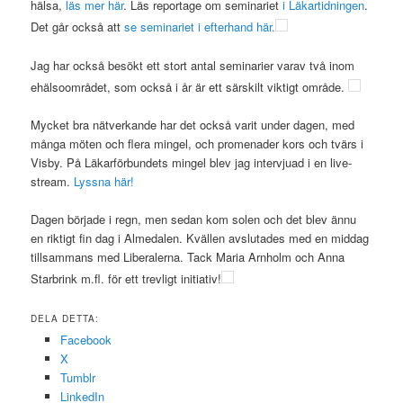
hälsa,
läs mer här
. Läs reportage om seminariet
i Läkartidningen
.
Det går också att
se seminariet i efterhand här.
Jag har också besökt ett stort antal seminarier varav två inom
ehälsoområdet, som också i år är ett särskilt viktigt område.
Mycket bra nätverkande har det också varit under dagen, med
många möten och flera mingel, och promenader kors och tvärs i
Visby. På Läkarförbundets mingel blev jag intervjuad i en live-
stream.
Lyssna här!
Dagen började i regn, men sedan kom solen och det blev ännu
en riktigt fin dag i Almedalen. Kvällen avslutades med en middag
tillsammans med Liberalerna. Tack Maria Arnholm och Anna
Starbrink m.fl. för ett trevligt initiativ!
DELA DETTA:
Facebook
X
Tumblr
LinkedIn