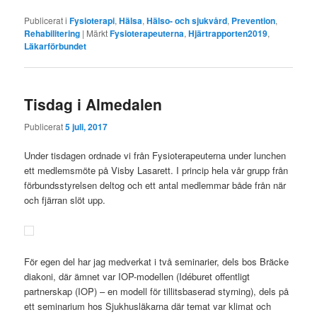
Publicerat i
Fysioterapi
,
Hälsa
,
Hälso- och sjukvård
,
Prevention
,
Rehabilitering
|
Märkt
Fysioterapeuterna
,
Hjärtrapporten2019
,
Läkarförbundet
Tisdag i Almedalen
Publicerat
5 juli, 2017
Under tisdagen ordnade vi från Fysioterapeuterna under lunchen
ett medlemsmöte på Visby Lasarett. I princip hela vår grupp från
förbundsstyrelsen deltog och ett antal medlemmar både från när
och fjärran slöt upp.
För egen del har jag medverkat i två seminarier, dels bos Bräcke
diakoni, där ämnet var IOP-modellen (Idéburet offentligt
partnerskap (IOP) – en modell för tillitsbaserad styrning), dels på
ett seminarium hos Sjukhusläkarna där temat var klimat och