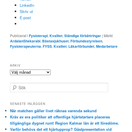
LinkedIn
Skriv ut
E-post
Publicerat i
Fysioterapi
,
Kvalitet
,
Ständiga förbättringar
|
Märkt
ArdalanShekarabi
,
Bästasjukhuset
,
Förbundsstyrelsen
,
Fysioterapeuterna
,
FYSS
,
Kvalitet
,
Läkarförbundet
,
Medarbetare
ARKIV
Arkiv
S
ö
k
SENASTE INLÄGGEN
När matchen gäller livet räknas varenda sekund
Kräv av era politiker att offentliga hjärtstartare placeras
tillgängliga dygnet runt! Region Kalmar län är ett föredöme.
Varför behövs det ett hjärtupprop? Gästpresentation vid