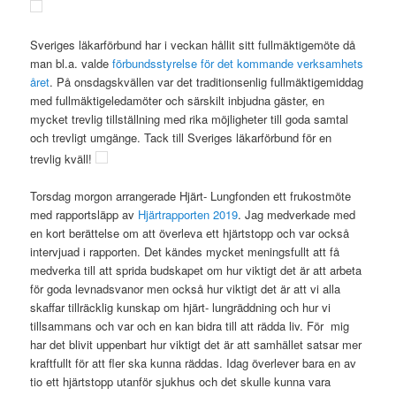
Sveriges läkarförbund har i veckan hållit sitt fullmäktigemöte då
man bl.a. valde
förbundsstyrelse för det kommande verksamhets
året
. På onsdagskvällen var det traditionsenlig fullmäktigemiddag
med fullmäktigeledamöter och särskilt inbjudna gäster, en
mycket trevlig tillställning med rika möjligheter till goda samtal
och trevligt umgänge. Tack till Sveriges läkarförbund för en
trevlig kväll!
Torsdag morgon arrangerade Hjärt- Lungfonden ett frukostmöte
med rapportsläpp av
Hjärtrapporten 2019
. Jag medverkade med
en kort berättelse om att överleva ett hjärtstopp och var också
intervjuad i rapporten. Det kändes mycket meningsfullt att få
medverka till att sprida budskapet om hur viktigt det är att arbeta
för goda levnadsvanor men också hur viktigt det är att vi alla
skaffar tillräcklig kunskap om hjärt- lungräddning och hur vi
tillsammans och var och en kan bidra till att rädda liv. För mig
har det blivit uppenbart hur viktigt det är att samhället satsar mer
kraftfullt för att fler ska kunna räddas. Idag överlever bara en av
tio ett hjärtstopp utanför sjukhus och det skulle kunna vara