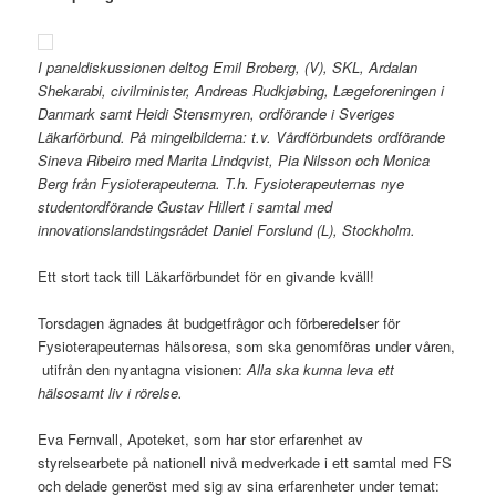
I paneldiskussionen deltog Emil Broberg, (V), SKL, Ardalan
Shekarabi, civilminister, Andreas Rudkjøbing, Lægeforeningen i
Danmark samt Heidi Stensmyren, ordförande i Sveriges
Läkarförbund. På mingelbilderna: t.v. Vårdförbundets ordförande
Sineva Ribeiro med Marita Lindqvist, Pia Nilsson och Monica
Berg från Fysioterapeuterna. T.h. Fysioterapeuternas nye
studentordförande Gustav Hillert i samtal med
innovationslandstingsrådet Daniel Forslund (L), Stockholm.
Ett stort tack till Läkarförbundet för en givande kväll!
Torsdagen ägnades åt budgetfrågor och förberedelser för
Fysioterapeuternas hälsoresa, som ska genomföras under våren,
utifrån den nyantagna visionen:
Alla ska kunna leva ett
hälsosamt liv i rörelse.
Eva Fernvall, Apoteket, som har stor erfarenhet av
styrelsearbete på nationell nivå medverkade i ett samtal med FS
och delade generöst med sig av sina erfarenheter under temat: