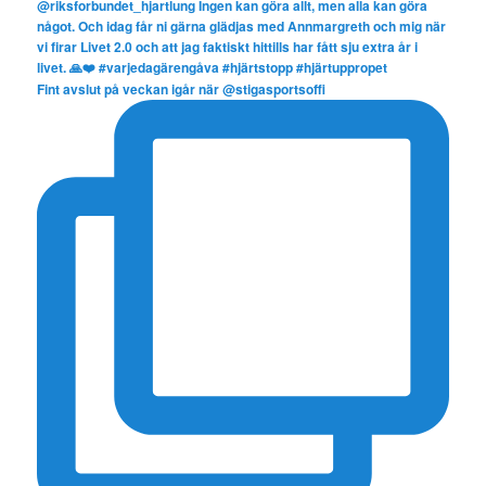
Fint avslut på veckan igår när @stigasportsoffi