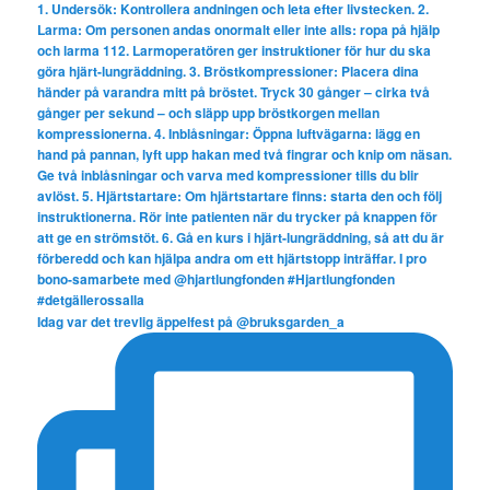
Idag var det trevlig äppelfest på @bruksgarden_a