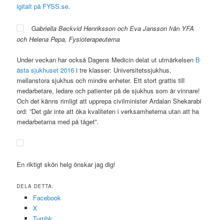
igitalt på FYSS.se
.
G
abriella Beckvid Henriksson och Eva Jansson från YFA
och Helena Pepa, Fysioterapeuterna
Under veckan har också Dagens Medicin delat ut utmärkelsen
B
ästa sjukhuset 2016
i tre klasser: Universitetssjukhus,
mellanstora sjukhus och mindre enheter. Ett stort grattis till
medarbetare, ledare och patienter på de sjukhus som är vinnare!
Och det känns rimligt att upprepa civilminister Ardalan Shekarabi
ord: ”Det går inte att öka kvaliteten i verksamheterna utan att ha
medarbetarna med på tåget”.
En riktigt skön helg önskar jag dig!
DELA DETTA:
Facebook
X
Tumblr