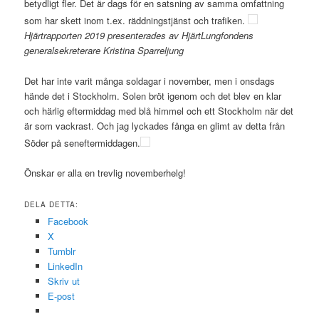
betydligt fler. Det är dags för en satsning av samma omfattning
som har skett inom t.ex. räddningstjänst och trafiken.
Hjärtrapporten 2019 presenterades av HjärtLungfondens
generalsekreterare Kristina Sparreljung
Det har inte varit många soldagar i november, men i onsdags
hände det i Stockholm. Solen bröt igenom och det blev en klar
och härlig eftermiddag med blå himmel och ett Stockholm när det
är som vackrast. Och jag lyckades fånga en glimt av detta från
Söder på seneftermiddagen.
Önskar er alla en trevlig novemberhelg!
DELA DETTA:
Facebook
X
Tumblr
LinkedIn
Skriv ut
E-post