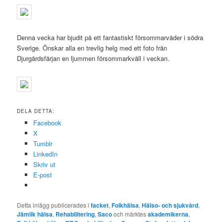
Denna vecka har bjudit på ett fantastiskt försommarväder i södra
Sverige. Önskar alla en trevlig helg med ett foto från
Djurgårdsfärjan en ljummen försommarkväll i veckan.
DELA DETTA:
Facebook
X
Tumblr
LinkedIn
Skriv ut
E-post
Detta inlägg publicerades i
facket
,
Folkhälsa
,
Hälso- och sjukvård
,
Jämlik hälsa
,
Rehabilitering
,
Saco
och märktes
akademikerna
,