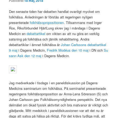
Publicerat
18 maj, 2018
Den senaste tiden har debatten handlat ovanligt mycket om
folkhälsa. Anledningen är förstås att regeringen nyligen
presenterade
folkhälsopropositionen
. Tillsammans med Inger
Ros, Riksförbundet HjärtLung skrev jag i måndags i Dagens
Medicin en
debattartikel
om vikten av att nu göra en verklig
satsning på folkhälsa och jämlik rehabilitering. Andra
debattartiklar i ämnet folkhälsa är
Johan Carlssons debattartikel
9 maj
i Dagens Medicin,
Fredrik Modéus den 10 maj
i DN och
Su
sann Ask den 12 maj
i Dagens Medicin.
Jag medverkade i tisdags i en paneldiskussion på Dagens
Medicins seminarium om folkhälsa. På seminariet presenterade
regeringens folkhälsoproposition av Anna-Lena Sörenson (S) och
Johan Carlsson gav Folkhälsomyndighetens perspektiv. Det nya
delmålet om ökad fysisk aktivitet och bra matvanor är viktigt och
glädjande. Mitt medskick i paneldiskussionen var att det nu är
dags att satsa på hälsa på riktigt. För det krävs tydliga mål, att