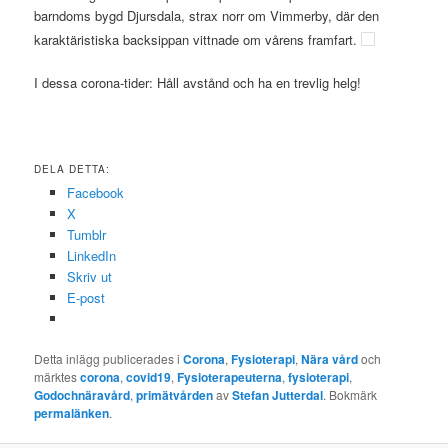
barndoms bygd Djursdala, strax norr om Vimmerby, där den
karaktäristiska backsippan vittnade om vårens framfart.
I dessa corona-tider: Håll avstånd och ha en trevlig helg!
DELA DETTA:
Facebook
X
Tumblr
LinkedIn
Skriv ut
E-post
Detta inlägg publicerades i
Corona
,
Fysioterapi
,
Nära vård
och
märktes
corona
,
covid19
,
Fysioterapeuterna
,
fysioterapi
,
Godochnäravård
,
primätvården
av
Stefan Jutterdal
. Bokmärk
permalänken
.