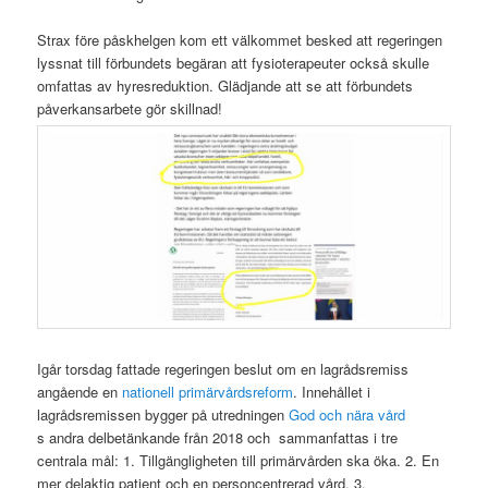
Strax före påskhelgen kom ett välkommet besked att regeringen
lyssnat till förbundets begäran att fysioterapeuter också skulle
omfattas av hyresreduktion. Glädjande att se att förbundets
påverkansarbete gör skillnad!
Igår torsdag fattade regeringen beslut om en lagrådsremiss
angående en
nationell primärvårdsreform
. Innehållet i
lagrådsremissen bygger på utredningen
God och nära vård
s andra delbetänkande från 2018 och sammanfattas i tre
centrala mål: 1. Tillgängligheten till primärvården ska öka. 2. En
mer delaktig patient och en personcentrerad vård. 3.