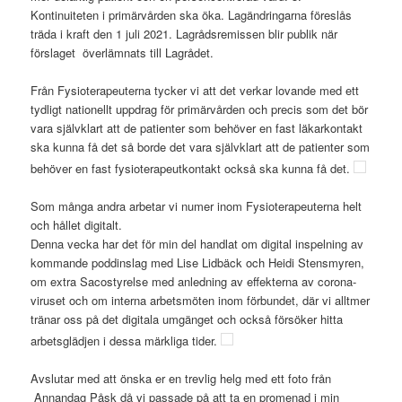
Kontinuiteten i primärvården ska öka. Lagändringarna föreslås
träda i kraft den 1 juli 2021. Lagrådsremissen blir publik när
förslaget överlämnats till Lagrådet.
Från Fysioterapeuterna tycker vi att det verkar lovande med ett
tydligt nationellt uppdrag för primärvården och precis som det bör
vara självklart att de patienter som behöver en fast läkarkontakt
ska kunna få det så borde det vara
självklart att de patienter som
behöver en fast fysioterapeutkontakt också ska kunna få det.
Som många andra arbetar vi numer inom Fysioterapeuterna helt
och hållet digitalt.
Denna vecka har det för min del handlat om digital inspelning av
kommande poddinslag med Lise Lidbäck och Heidi Stensmyren,
om extra Sacostyrelse med anledning av effekterna av corona-
viruset och om interna arbetsmöten inom förbundet, där vi alltmer
tränar oss på det digitala umgänget och också försöker hitta
arbetsglädjen i dessa märkliga tider.
Avslutar med att önska er en trevlig helg med ett foto från
Annandag Påsk då vi passade på att ta en promenad i min