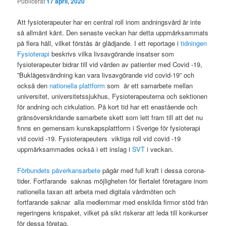
Publicerat
17 april, 2020
Att fysioterapeuter har en central roll inom andningsvård är inte
så allmänt känt. Den senaste veckan har detta uppmärksammats
på flera håll, vilket förstås är glädjande. I ett reportage i
tidningen
Fysioterapi
beskrivs vilka livsavgörande insatser som
fysioterapeuter bidrar till vid vården av patienter med Covid -19,
”Buklägesvändning kan vara livsavgörande vid covid-19” och
också den
nationella plattform
som är ett samarbete mellan
universitet, universitetssjukhus, Fysioterapeuterna och sektionen
för andning och cirkulation. På kort tid har ett enastående och
gränsöverskridande samarbete skett som lett fram till att det nu
finns en gemensam kunskapsplattform i Sverige för fysioterapi
vid covid -19. Fysioterapeuters viktiga roll vid covid -19
uppmärksammades också i ett inslag i
SVT
i veckan.
Förbundets påverkansarbete
pågår med full kraft i dessa corona-
tider. Fortfarande saknas möjligheten för flertalet företagare inom
nationella taxan att arbeta med digitala vårdmöten och
fortfarande saknar alla medlemmar med enskilda firmor stöd från
regeringens krispaket, vilket på sikt riskerar att leda till konkurser
för dessa företag.