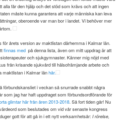
tt alla får den hjälp och det stöd som krävs och att ingen
 Staten måste kunna garantera att varje människa kan leva
utsättningar, oberoende var man bor i landet. Vi behöver mer
värtom.
 för årets version av maktlistan därhemma i Kalmar län.
tt
finnas med
på denna lista, även om mitt uppdrag är att
 fysioterapeuter och sjukgymnaster. Känner mig nöjd med
okus från krisande sjukvård till hälsofrämjande arbete och
a maktlistan i Kalmar län
här.
 på förbundskansliet i veckan så snurrade snabbt några
 år som jag har haft uppdraget som förbundsordförande för
orta glimtar här från åren 2013-2018
. Så fort tiden går! Nu
e värdeord som beslutades om vid vår senaste kongress
ger gott för att gå in i ett nytt verksamhetsår:
I rörelse,