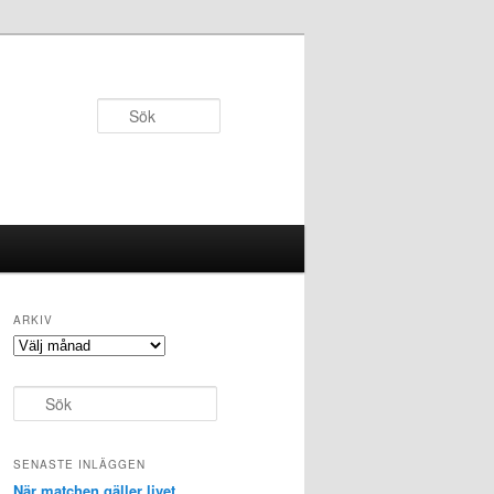
Sök
ARKIV
Arkiv
S
ö
k
SENASTE INLÄGGEN
När matchen gäller livet