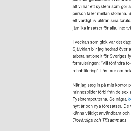
att vi har ett system som gör a
person faller mellan stolarna.
ett värdigt liv utifrån sina för
jämlika insatser för alla, inte t
I veckan som gick var det dags
Självklart blir jag hedrad över a
arbeta nationellt för Sveriges
formuleringen: ”Vill förändra f
rehabilitering”. Läs mer om hel
När jag steg in på mitt kontor
minnesbilder förbi från de sex
Fysioterapeuterna. Se några
k
nytt år och nya föresatser. D
känns väldigt användbara och du
Trovärdiga och Tillsammans