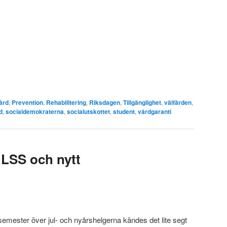
ård
,
Prevention
,
Rehabilitering
,
Riksdagen
,
Tillgänglighet
,
välfärden
,
d
,
socialdemokraterna
,
socialutskottet
,
student
,
vårdgaranti
 LSS och nytt
semester över jul- och nyårshelgerna kändes det lite segt