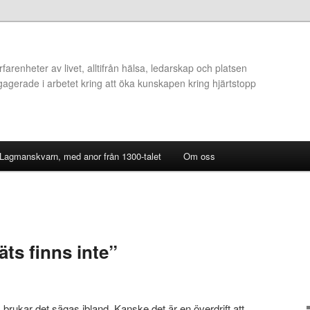
arenheter av livet, alltifrån hälsa, ledarskap och platsen
ngagerade i arbetet kring att öka kunskapen kring hjärtstopp
 Lagmanskvarn, med anor från 1300-talet
Om oss
ts finns inte”
 brukar det sägas ibland. Kanske det är en överdrift att