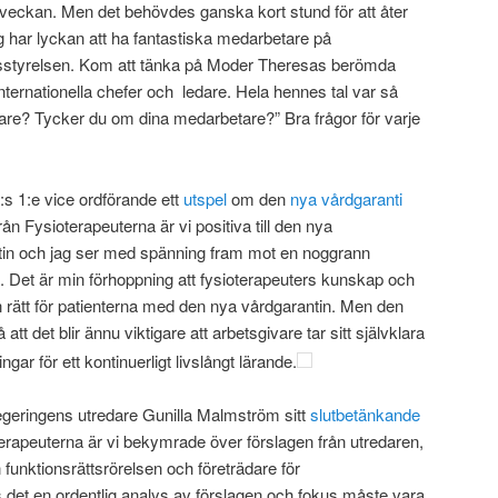
i veckan. Men det behövdes ganska kort stund för att åter
g har lyckan att ha fantastiska medarbetare på
dsstyrelsen. Kom att tänka på Moder Theresas berömda
nternationella chefer och ledare. Hela hennes tal var så
are? Tycker du om dina medarbetare?” Bra frågor för varje
:s 1:e vice ordförande ett
utspel
om den
nya vårdgaranti
rån Fysioterapeuterna är vi positiva till den nya
tin och
jag ser med spänning fram mot en noggrann
. Det
är min förhoppning att fysioterapeuters kunskap och
rätt för patienterna
med den nya vårdgarantin
.
Men den
tt det blir ännu viktigare att arbetsgivare tar sitt självklara
ngar för ett kontinuerligt livslångt lärande.
geringens utredare Gunilla Malmström sitt
slutbetänkande
terapeuterna är vi bekymrade över förslagen från utredaren,
 funktionsrättsrörelsen och företrädare för
s det en ordentlig analys av förslagen och fokus måste vara