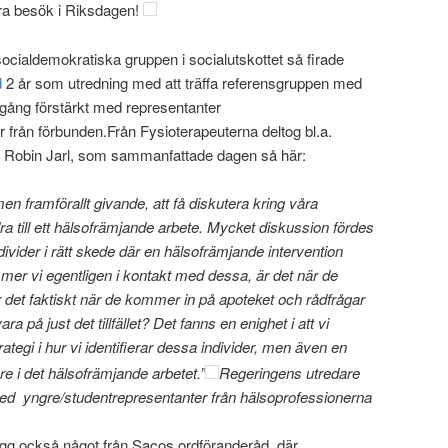
 bra besök i Riksdagen!
socialdemokratiska gruppen i socialutskottet så firade
d
2 år som utredning med att träffa referensgruppen med
 gång förstärkt med representanter
r från förbunden.Från Fysioterapeuterna deltog bl.a.
en Robin Jarl, som sammanfattade dagen så här:
, men framförallt givande, att få diskutera kring våra
ra till ett hälsofrämjande arbete. Mycket diskussion fördes
divider i rätt skede där en hälsofrämjande intervention
er vi egentligen i kontakt med dessa, är det när de
r det faktiskt när de kommer in på apoteket och rådfrågar
ra på just det tillfället? Det fanns en enighet i att vi
egi i hur vi identifierar dessa individer, men även en
are i det hälsofrämjande arbetet.”
Regeringens utredare
d yngre/studentrepresentanter från hälsoprofessionerna
lägg också något från Sacos ordföranderåd, där