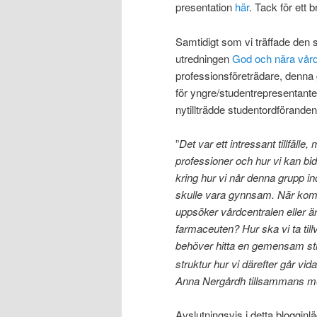
presentation
här
. Tack för ett
Samtidigt som vi träffade den 
utredningen
God och nära vår
professionsföreträdare, denna
för yngre/studentrepresentante
nytillträdde studentordförand
”
Det var ett intressant tillfälle
professioner och hur vi kan bid
kring hur vi når denna grupp in
skulle vara gynnsam. När komm
uppsöker vårdcentralen eller ä
farmaceuten? Hur ska vi ta tillva
behöver hitta en gemensam strat
struktur hur vi därefter går vid
Anna Nergårdh tillsammans me
Avslutningsvis i detta bloggin