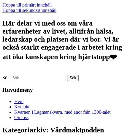
Hoppa till primärt innehåll
Hoppa till sekundärt innehåll
Här delar vi med oss om våra
erfarenheter av livet, alltifrån hälsa,
ledarskap och platsen där vi bor. Vi är
också starkt engagerade i arbetet kring
att öka kunskapen kring hjärtstopp❤️
Sök
Huvudmeny
Hem
Kontakt
Kvarnen i Lagmanskvarn, med anor från 1300-talet
Om oss
Kategoriarkiv:
Vårdmaktpodden