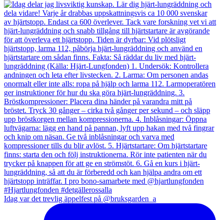
Idag var det trevlig äppelfest på @bruksgarden_a