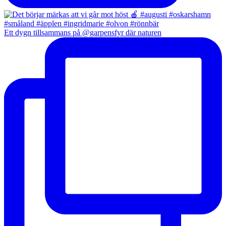
Ett dygn tillsammans på @garpensfyr där naturen