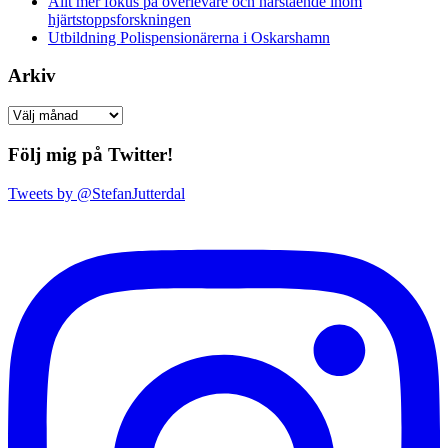
Allt mer fokus på överlevare och närstående inom
hjärtstoppsforskningen
Utbildning Polispensionärerna i Oskarshamn
Arkiv
Arkiv
Följ mig på Twitter!
Tweets by @StefanJutterdal