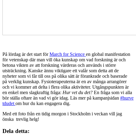
På lördag är det start för
March for Science
en global manifestation
för vetenskap där man vill öka kunskap om vad forskning är och
betona vikten av att forskning värderas och används i större
utsträckning. Kanske ännu viktigare ett valår som detta att de
nyheter som vi får till oss på olika sätt är förankrade och baserade
på verklig kunskap. Fysioterapeuterna är en av många arrangörer
och vi kommer att delta i flera olika aktiviteter. Utgångspunkten är
en enkel men slagkraftig fråga:
Hur vet du det?
En fråga som vi alla
bör ställa oftare än vad vi gör idag. Läs mer på kampanjsidan
#hurve
tdudet
om hur du kan engagera dig.
Med ett foto från en tidig morgon i Stockholm i veckan vill jag
önska trevlig helg!
Dela detta: