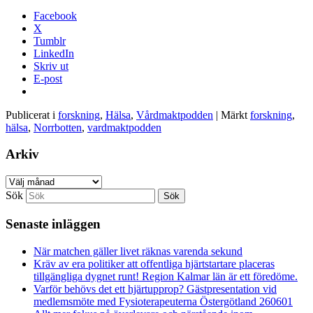
Facebook
X
Tumblr
LinkedIn
Skriv ut
E-post
Publicerat i
forskning
,
Hälsa
,
Vårdmaktpodden
|
Märkt
forskning
,
hälsa
,
Norrbotten
,
vardmaktpodden
Arkiv
Arkiv
Sök
Senaste inläggen
När matchen gäller livet räknas varenda sekund
Kräv av era politiker att offentliga hjärtstartare placeras
tillgängliga dygnet runt! Region Kalmar län är ett föredöme.
Varför behövs det ett hjärtupprop? Gästpresentation vid
medlemsmöte med Fysioterapeuterna Östergötland 260601