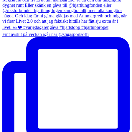
Fint avslut på veckan igår när @stigasportsoffi