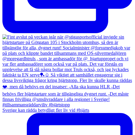
Sverige kan rädda betydligt fler liv vid #hjärts