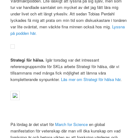
Vårdmaktpodden. Lite läskigt att lyssna på sig själv, men som
tur var handlade samtalet om mycket av det jag fått lära mig
under livet och ett långt yrkesliv. Att sedan Tobias Perdahl
lyckades få mig att prata om min tid som diskuskastare i tonåren
var lite oväntat, men väckte fina minnen också hos mig.
Lyssna
på podden här.
Strategi för hälsa.
Igår torsdag var det intressant
referensgruppsmöte för SKLs arbete Strategi för hälsa, där vi
tillsammans med många fick möjlighet att lämna våra
kompletterande synpunkter.
Läs mer om Strategi för hälsa här
.
På lördag är det start för
March for Science
en global
manifestation för vetenskap där man vill öka kunskap om vad
forskning är och betona vikten av att forskning värderas och