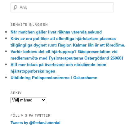
S
ö
k
SENASTE INLÄGGEN
När matchen gäller livet räknas varenda sekund
Kräv av era politiker att offentliga hjärtstartare placeras
tillgängliga dygnet runt! Region Kalmar län är ett föredöme.
Varför behövs det ett hjärtupprop? Gästpresentation vid
medlemsmöte med Fysioterapeuterna Östergötland 260601
Allt mer fokus på överlevare och närstående inom
hjärtstoppsforskningen
Utbildning Polispensionärerna i Oskarshamn
ARKIV
Arkiv
FÖLJ MIG PÅ TWITTER!
Tweets by @StefanJutterdal