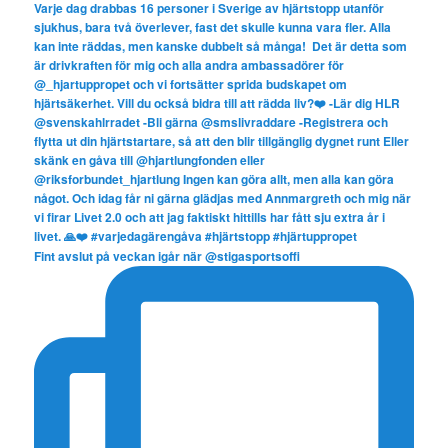
Fint avslut på veckan igår när @stigasportsoffi