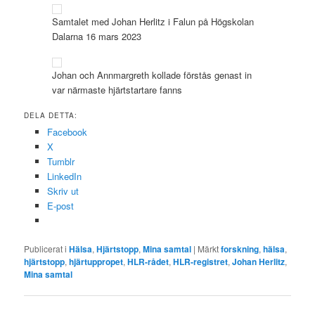
Samtalet med Johan Herlitz i Falun på Högskolan
Dalarna 16 mars 2023
Johan och Annmargreth kollade förstås genast in
var närmaste hjärtstartare fanns
DELA DETTA:
Facebook
X
Tumblr
LinkedIn
Skriv ut
E-post
Publicerat i
Hälsa
,
Hjärtstopp
,
Mina samtal
|
Märkt
forskning
,
hälsa
,
hjärtstopp
,
hjärtuppropet
,
HLR-rådet
,
HLR-registret
,
Johan Herlitz
,
Mina samtal