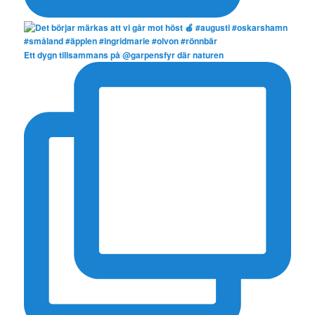
Ett dygn tillsammans på @garpensfyr där naturen