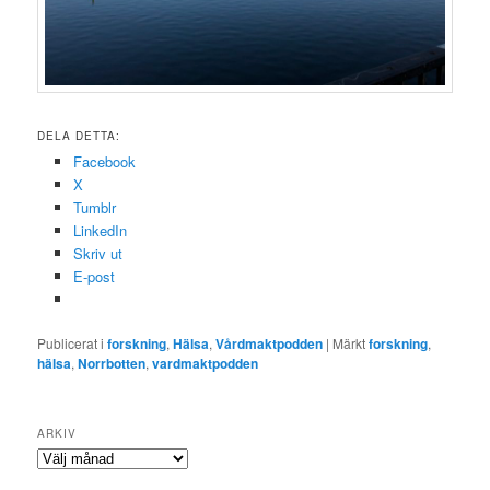
DELA DETTA:
Facebook
X
Tumblr
LinkedIn
Skriv ut
E-post
Publicerat i
forskning
,
Hälsa
,
Vårdmaktpodden
|
Märkt
forskning
,
hälsa
,
Norrbotten
,
vardmaktpodden
ARKIV
Arkiv