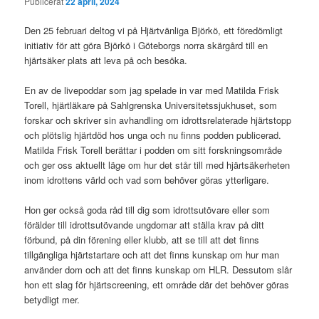
Publicerat
22 april, 2024
Den 25 februari deltog vi på Hjärtvänliga Björkö, ett föredömligt
initiativ för att göra Björkö i Göteborgs norra skärgård till en
hjärtsäker plats att leva på och besöka.
En av de livepoddar som jag spelade in var med Matilda Frisk
Torell, hjärtläkare på Sahlgrenska Universitetssjukhuset, som
forskar och skriver sin avhandling om idrottsrelaterade hjärtstopp
och plötslig hjärtdöd hos unga och nu finns podden publicerad.
Matilda Frisk Torell berättar i podden om sitt forskningsområde
och ger oss aktuellt läge om hur det står till med hjärtsäkerheten
inom idrottens värld och vad som behöver göras ytterligare.
Hon ger också goda råd till dig som idrottsutövare eller som
förälder till idrottsutövande ungdomar att ställa krav på ditt
förbund, på din förening eller klubb, att se till att det finns
tillgängliga hjärtstartare och att det finns kunskap om hur man
använder dom och att det finns kunskap om HLR. Dessutom slår
hon ett slag för hjärtscreening, ett område där det behöver göras
betydligt mer.