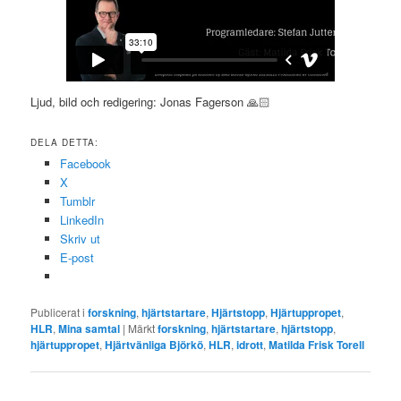
Ljud, bild och redigering: Jonas Fagerson 🙏🏻
DELA DETTA:
Facebook
X
Tumblr
LinkedIn
Skriv ut
E-post
Publicerat i
forskning
,
hjärtstartare
,
Hjärtstopp
,
Hjärtuppropet
,
HLR
,
Mina samtal
|
Märkt
forskning
,
hjärtstartare
,
hjärtstopp
,
hjärtuppropet
,
Hjärtvänliga Björkö
,
HLR
,
idrott
,
Matilda Frisk Torell