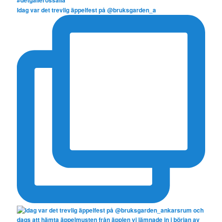
Idag var det trevlig äppelfest på @bruksgarden_a