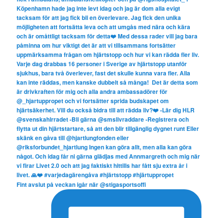
Fint avslut på veckan igår när @stigasportsoffi