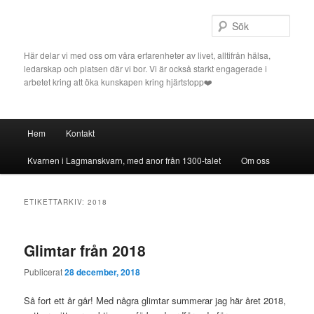
Hoppa
Hoppa
till
till
Sök
primärt
sekundärt
innehåll
innehåll
Här delar vi med oss om våra erfarenheter av livet, alltifrån hälsa,
ledarskap och platsen där vi bor. Vi är också starkt engagerade i
arbetet kring att öka kunskapen kring hjärtstopp❤️
Huvudmeny
Hem
Kontakt
Kvarnen i Lagmanskvarn, med anor från 1300-talet
Om oss
ETIKETTARKIV:
2018
Glimtar från 2018
Publicerat
28 december, 2018
Så fort ett år går! Med några glimtar summerar jag här året 2018,