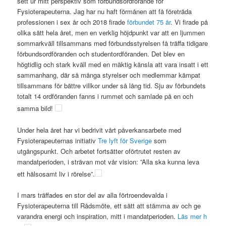
sett ur mitt perspektiv som förbundsordförande för
Fysioterapeuterna. Jag har nu haft förmånen att få företräda
professionen i sex år och 2018 firade
förbundet 75 år
. Vi firade på
olika sätt hela året, men en verklig höjdpunkt var att en ljummen
sommarkväll tillsammans med förbundsstyrelsen få träffa tidigare
förbundsordföranden och studentordföranden. Det blev en
högtidlig och stark kväll med en mäktig känsla att vara insatt i ett
sammanhang, där så många styrelser och medlemmar kämpat
tillsammans för bättre villkor under så lång tid. Sju av förbundets
totalt 14 ordföranden fanns i rummet och samlade på en och
samma bild!
Under hela året har vi bedrivit vårt påverkansarbete med
Fysioterapeuternas initiativ
Tre lyft för Sverige
som
utgångspunkt. Och arbetet fortsätter oförtrutet resten av
mandatperioden, i strävan mot vår vision: ”Alla ska kunna leva
ett hälsosamt liv i rörelse”.
I mars träffades en stor del av alla förtroendevalda i
Fysioterapeuterna till Rådsmöte, ett sätt att stämma av och ge
varandra energi och inspiration, mitt i mandatperioden.
Läs mer h