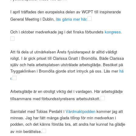
I april träffades den europeiska delen av WCPT till inspirerande
General Meeting i Dublin,
läs gärna mer här.
Och i oktober medverkade jag i det finska förbundets
kongress.
Att få dela ut utmärkelsen Årets fysioterapeut är alltid väldigt
roligt. I år gick priset till Clarissa Gnatt i Bromölla. Både Clarissa
själv och hela arbetsplatsen utstrålade arbetsglädje. Besöket på
Tryggakliniken i Bromölla gjorde stort intryck på oss. Läs mer
hä
r.
Arbetsglädje är en otroligt viktig del i vardagen. Här arbetsglädje
tillsammans med förbundsstyrelsens arbetsutskott.
Samtalet med Tobias Perdahl i
Vårdmaktpodden
kommer jag att
minnas. Jag har fått många glada tillrop för min medverkan i
podden, och det känns förstås bra, att andra har kunnat ha glädje
av min berättelse.