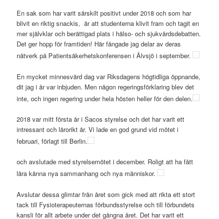
En sak som har varit särskilt positivt under 2018 och som har
blivit en riktig snackis, är att studenterna klivit fram och tagit en
mer självklar och berättigad plats i hälso- och sjukvårdsdebatten.
Det ger hopp för framtiden! Här fångade jag delar av deras
nätverk på Patientsäkerhetskonferensen i Älvsjö i september.
En mycket minnesvärd dag var Riksdagens högtidliga öppnande,
dit jag i år var inbjuden. Men någon regeringsförklaring blev det
inte, och ingen regering under hela hösten heller för den delen.
2018 var mitt första år i Sacos styrelse och det har varit ett
intressant och lärorikt år. Vi lade en god grund vid mötet i
februari, förlagt till Berlin.
och avslutade med styrelsemötet i december. Roligt att ha fått
lära känna nya sammanhang och nya människor.
Avslutar dessa glimtar från året som gick med att rikta ett stort
tack till Fysioterapeuternas förbundsstyrelse och till förbundets
kansli för allt arbete under det gångna året. Det har varit ett