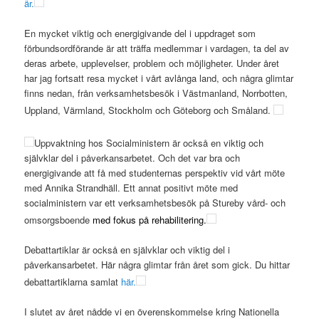
är.
En mycket viktig och energigivande del i uppdraget som
förbundsordförande är att träffa medlemmar i vardagen, ta del av
deras arbete, upplevelser, problem och möjligheter. Under året
har jag fortsatt resa mycket i vårt avlånga land, och några glimtar
finns nedan, från verksamhetsbesök i Västmanland, Norrbotten,
Uppland, Värmland, Stockholm och Göteborg och Småland.
Uppvaktning hos Socialministern är också en viktig och
självklar del i påverkansarbetet. Och det var bra och
energigivande att få med studenternas perspektiv vid vårt möte
med Annika Strandhäll. Ett annat positivt möte med
socialministern var ett verksamhetsbesök på Stureby vård- och
omsorgsboende
med fokus på rehabilitering.
Debattartiklar är också en självklar och viktig del i
påverkansarbetet. Här några glimtar från året som gick. Du hittar
debattartiklarna samlat
här.
I slutet av året nådde vi en överenskommelse kring Nationella