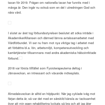
taxan för 2019. Frågan om nationella taxan har funnits med i
många år. Den ingår nu också som en del i utredningen God och
nära vård.
I slutet av året tog förbundsstyrelsen beslutet att söka inträde i
AkademikerAlliansen och därmed lämna avtalssamarbetet med
Vårdförbundet. Vi ser nu fram mot nya viktiga tag i arbetet med
att förbättra bl.a. lön, arbetsmiljö, kompetensutveckling och
karriärtjänster tillsammans med andra akademiska hälsoinriktade
förbund.
2018 var första tillfället som Fysioterapeuterna deltog i
Järvaveckan, en intressant och växande mötesplats.
Almedalsveckan är alltid en höjdpunkt. När jag cyklade iväg mot
färjan detta år, så var det med en särskild känsla av tacksamhet
över att min egen rehabilitering lyckats så bra och att jag åter