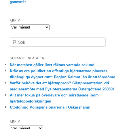
gottnyttår
ARKIV
Arkiv
S
ö
k
SENASTE INLÄGGEN
När matchen gäller livet räknas varenda sekund
Kräv av era politiker att offentliga hjärtstartare placeras
tillgängliga dygnet runt! Region Kalmar län är ett föredöme.
Varför behövs det ett hjärtupprop? Gästpresentation vid
medlemsmöte med Fysioterapeuterna Östergötland 260601
Allt mer fokus på överlevare och närstående inom
hjärtstoppsforskningen
Utbildning Polispensionärerna i Oskarshamn
ARKIV
Arkiv