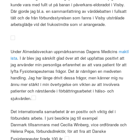
kunde vara med fullt ut på banan i påverkans-eldoradot i Visby.
Där gjorde jag bl.a. en sammanfattning av vårddebatten i fullsatt
tält och de från förbundsstyrelsen som fanns i Visby utstrålade
arbetsglädje vid det frukostmöte som vi arrangerade.
Under Almedalsveckan uppmärksammas Dagens Medicins
maktl
ista
. I år blev jag särskilt glad över att det uppfattas positivt att
jag använder min personliga erfarenhet av att vara patient för att
lyfta Fysioterapeuternas frågor. Det är nämligen en medveten
handling. Jag har länge drivit dessa frågor, men känner mig nu
ännu mer stärkt i min övertygelse om vikten av att involvera
patienter och närstående i förbättringsarbetet i hälso- och
sjukvården.
Det internationella samarbetet är en positiv och viktig del i
förbundets arbete. I juni besökte jag till exempel
Danmark tillsammans med Cecilia Winberg, vice ordförande och
Helena Pepa, förbundsdirektör, för att fira att Danske
Fysioterapeuter firade 100 år.