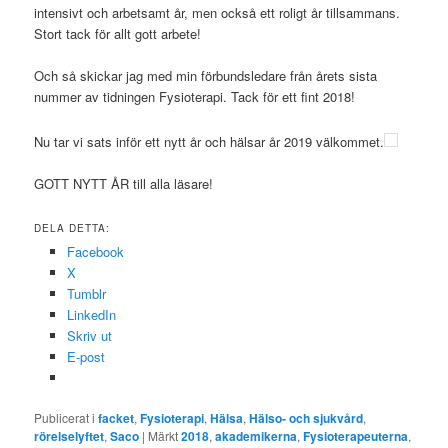
intensivt och arbetsamt år, men också ett roligt år tillsammans.
Stort tack för allt gott arbete!
Och så skickar jag med min förbundsledare från årets sista
nummer av tidningen Fysioterapi. Tack för ett fint 2018!
Nu tar vi sats inför ett nytt år och hälsar år 2019 välkommet.
GOTT NYTT ÅR till alla läsare!
DELA DETTA:
Facebook
X
Tumblr
LinkedIn
Skriv ut
E-post
Publicerat i
facket
,
Fysioterapi
,
Hälsa
,
Hälso- och sjukvård
,
rörelselyftet
,
Saco
|
Märkt
2018
,
akademikerna
,
Fysioterapeuterna
,