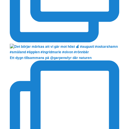
Ett dygn tillsammans på @garpensfyr där naturen