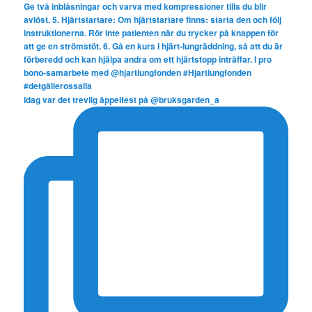
Idag var det trevlig äppelfest på @bruksgarden_a