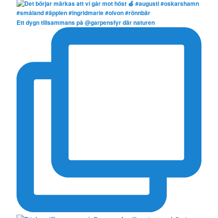
Ett dygn tillsammans på @garpensfyr där naturen