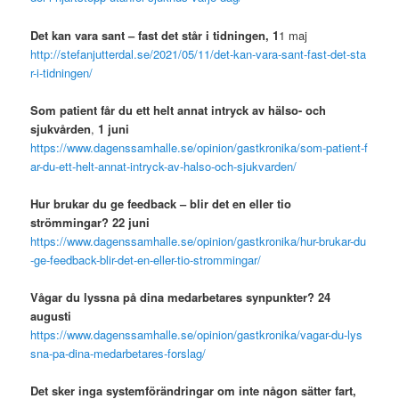
Det kan vara sant – fast det står i tidningen, 1
1 maj
http://stefanjutterdal.se/2021/05/11/det-kan-vara-sant-fast-det-sta
r-i-tidningen/
Som patient får du ett helt annat intryck av hälso- och
sjukvården
,
1 juni
https://www.dagenssamhalle.se/opinion/gastkronika/som-patient-f
ar-du-ett-helt-annat-intryck-av-halso-och-sjukvarden/
Hur brukar du ge feedback – blir det en eller tio
strömmingar? 22 juni
https://www.dagenssamhalle.se/opinion/gastkronika/hur-brukar-du
-ge-feedback-blir-det-en-eller-tio-strommingar/
Vågar du lyssna på dina medarbetares synpunkter? 24
augusti
https://www.dagenssamhalle.se/opinion/gastkronika/vagar-du-lys
sna-pa-dina-medarbetares-forslag/
Det sker inga systemförändringar om inte någon sätter fart,