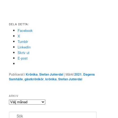
DELA DETTA:
Facebook
X
Tumblr
LinkedIn
Skriv ut
E-post
Publicerat i
Krönika
,
Stefan Jutterdal
|
Märkt
2021
,
Dagens
Samhälle
,
gästkrönikör
,
krönika
,
Stefan Jutterdal
ARKIV
Arkiv
S