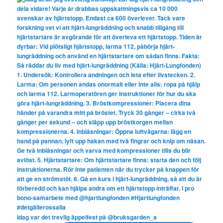
Idag var det trevlig äppelfest på @bruksgarden_a