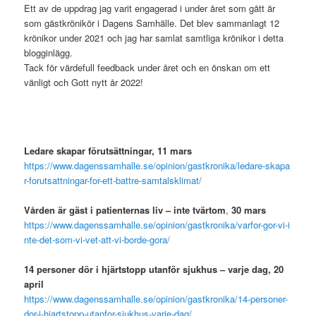
Ett av de uppdrag jag varit engagerad i under året som gått är
som gästkrönikör i Dagens Samhälle. Det blev sammanlagt 12
krönikor under 2021 och jag har samlat samtliga krönikor i detta
blogginlägg.
Tack för värdefull feedback under året och en önskan om ett
vänligt och Gott nytt år 2022!
kväll
heja
därefter
först
Ledare skapar förutsättningar, 11 mars
https://www.dagenssamhalle.se/opinion/gastkronika/ledare-skapa
r-forutsattningar-for-ett-battre-samtalsklimat/
Vården är gäst i patienternas liv – inte tvärtom
,
30 mars
https://www.dagenssamhalle.se/opinion/gastkronika/varfor-gor-vi-i
nte-det-som-vi-vet-att-vi-borde-gora/
14 personer dör i hjärtstopp utanför sjukhus – varje dag, 20
april
https://www.dagenssamhalle.se/opinion/gastkronika/14-personer-
dor-i-hjartstopp-utanfor-sjukhus-varje-dag/