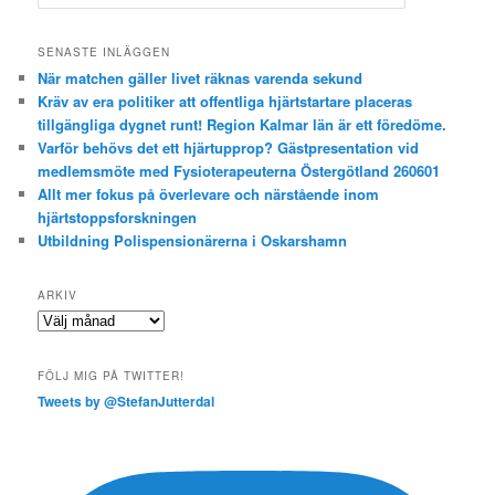
ö
k
SENASTE INLÄGGEN
När matchen gäller livet räknas varenda sekund
Kräv av era politiker att offentliga hjärtstartare placeras
tillgängliga dygnet runt! Region Kalmar län är ett föredöme.
Varför behövs det ett hjärtupprop? Gästpresentation vid
medlemsmöte med Fysioterapeuterna Östergötland 260601
Allt mer fokus på överlevare och närstående inom
hjärtstoppsforskningen
Utbildning Polispensionärerna i Oskarshamn
ARKIV
Arkiv
FÖLJ MIG PÅ TWITTER!
Tweets by @StefanJutterdal