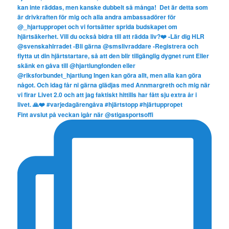
Fint avslut på veckan igår när @stigasportsoffi