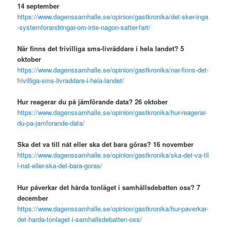
14 september
https://www.dagenssamhalle.se/opinion/gastkronika/det-sker-inga
-systemforandringar-om-inte-nagon-satter-fart/
När finns det frivilliga sms-livräddare i hela landet? 5
oktober
https://www.dagenssamhalle.se/opinion/gastkronika/nar-finns-det-
frivilliga-sms-livraddare-i-hela-landet/
Hur reagerar du på jämförande data? 26 oktober
https://www.dagenssamhalle.se/opinion/gastkronika/hur-reagerar-
du-pa-jamforande-data/
Ska det va till nåt eller ska det bara göras? 16 november
https://www.dagenssamhalle.se/opinion/gastkronika/ska-det-va-til
l-nat-eller-ska-det-bara-goras/
Hur påverkar det hårda tonläget i samhällsdebatten
oss? 7
december
https://www.dagenssamhalle.se/opinion/gastkronika/hur-paverkar-
det-harda-tonlaget-i-samhallsdebatten-oss/