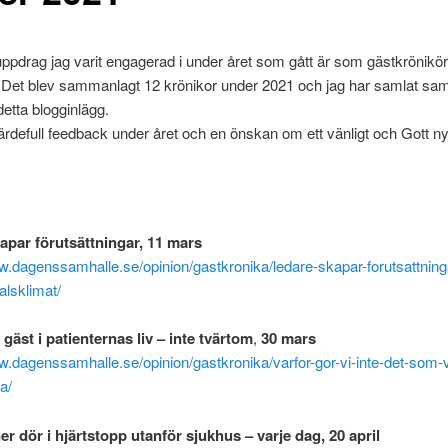
uppdrag jag varit engagerad i under året som gått är som gästkrönikö
Det blev sammanlagt 12 krönikor under 2021 och jag har samlat sam
detta blogginlägg.
ärdefull feedback under året och en önskan om ett vänligt och Gott ny
kväll
heja
därefter
för
apar förutsättningar, 11 mars
w.dagenssamhalle.se/opinion/gastkronika/ledare-skapar-forutsattninga
alsklimat/
gäst i patienternas liv – inte tvärtom
,
30 mars
w.dagenssamhalle.se/opinion/gastkronika/varfor-gor-vi-inte-det-som-vi
a/
r dör i hjärtstopp utanför sjukhus – varje dag, 20 april