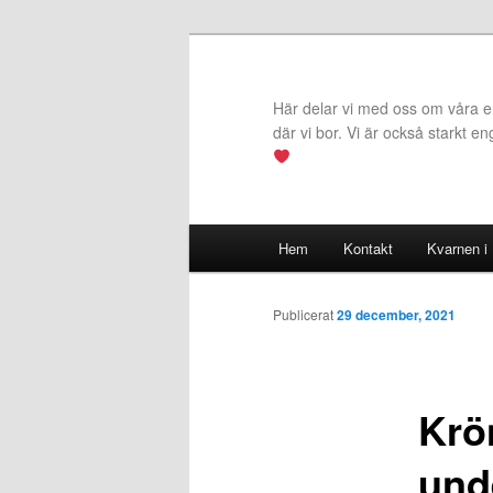
Hoppa
till
primärt
Här delar vi med oss om våra erf
innehåll
där vi bor. Vi är också starkt e
Huvudmeny
Hem
Kontakt
Kvarnen i
Publicerat
29 december, 2021
Krö
und