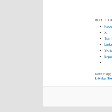
DELA DETT
Fac
X
Tumb
Link
Skri
E-po
Detta inlägg
krönika
,
Ste