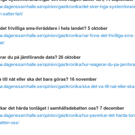
ww.dagenssamhalle.se/opinion/gastkronika/det-sker-inga-systemforan
-satter-fart/
det frivilliga sms-livräddare i hela landet? 5 oktober
w.dagenssamhalle.se/opinion/gastkronika/nar-finns-det-frivilliga-sms-
et/
rar du på jämförande data? 26 oktober
w.dagenssamhalle.se/opinion/gastkronika/hur-reagerar-du-pa-jamfora
a till nåt eller ska det bara göras? 16 november
w.dagenssamhalle.se/opinion/gastkronika/ska-det-va-till-nat-eller-ska
kar det hårda tonläget i samhällsdebatten
oss? 7 december
w.dagenssamhalle.se/opinion/gastkronika/hur-paverkar-det-harda-tonl
atten-oss/