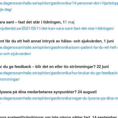
w.dagenssamhalle.se/opinion/gastkronika/14-personer-dor-i-hjartstop
je-dag/
ra sant – fast det står i tidningen, 1
1 maj
anjutterdal.se/2021/05/11/det-kan-vara-sant-fast-det-star-i-tidningen/
nt får du ett helt annat intryck av hälso- och sjukvården
,
1 juni
w.dagenssamhalle.se/opinion/gastkronika/som-patient-far-du-ett-helt-
so-och-sjukvarden/
r du ge feedback – blir det en eller tio strömmingar? 22 juni
w.dagenssamhalle.se/opinion/gastkronika/hur-brukar-du-ge-feedback-b
-strommingar/
lyssna på dina medarbetares synpunkter? 24 augusti
ww.dagenssamhalle.se/opinion/gastkronika/vagar-du-lyssna-pa-dina-
/
inga systemförändringar om inte någon sätter fart, 14 september