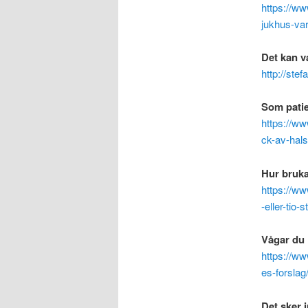
https://ww
jukhus-var
Det kan va
http://stef
Som patie
https://ww
ck-av-hal
Hur bruka
https://ww
-eller-tio
Vågar du 
https://w
es-forslag
Det sker 