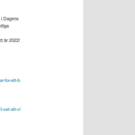
r i Dagens
tliga
tt år 2022!
st
r-for-ett-b
-vet-att-vi