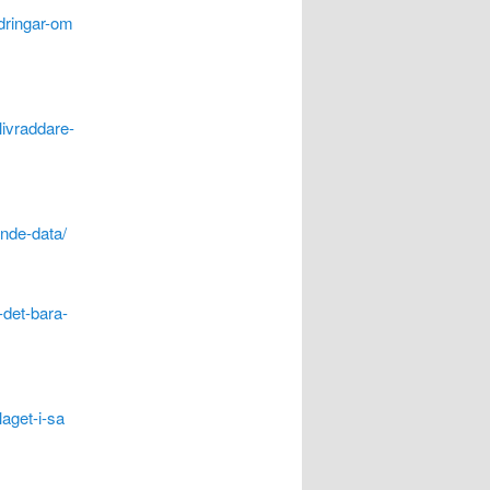
dringar-om
livraddare-
nde-data/
-det-bara-
aget-i-sa