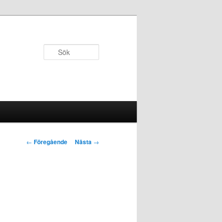
Sök
Inläggsnavigering
←
Föregående
Nästa
→