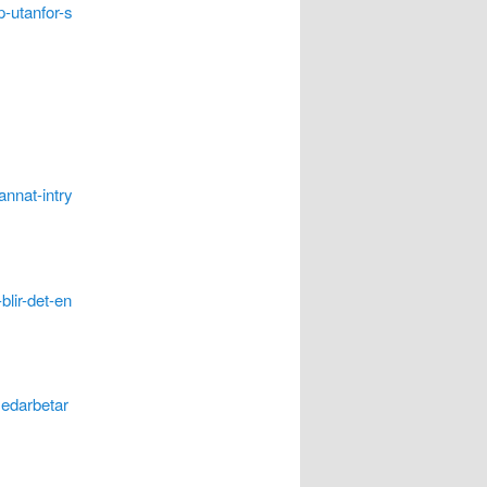
p-utanfor-s
annat-intry
lir-det-en
medarbetar