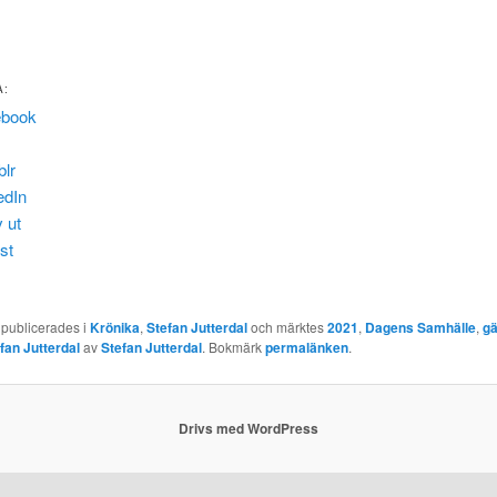
A:
ebook
lr
edIn
v ut
st
 publicerades i
Krönika
,
Stefan Jutterdal
och märktes
2021
,
Dagens Samhälle
,
gä
fan Jutterdal
av
Stefan Jutterdal
. Bokmärk
permalänken
.
Drivs med WordPress