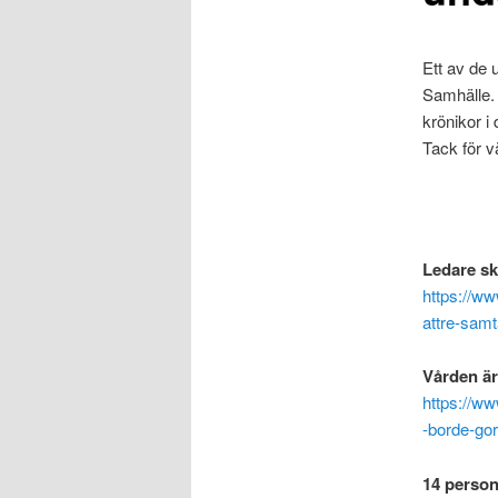
Ett av de 
Samhälle. 
krönikor i 
Tack för v
Ledare sk
https://ww
attre-samt
Vården är 
https://ww
-borde-gor
14 persone