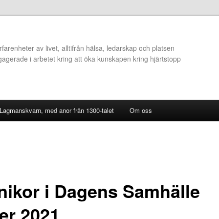
arenheter av livet, alltifrån hälsa, ledarskap och platsen
ngagerade i arbetet kring att öka kunskapen kring hjärtstopp
 Lagmanskvarn, med anor från 1300-talet
Om oss
nikor i Dagens Samhälle
er 2021