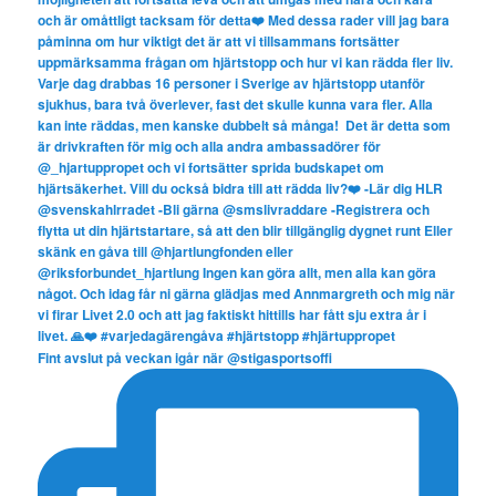
Fint avslut på veckan igår när @stigasportsoffi