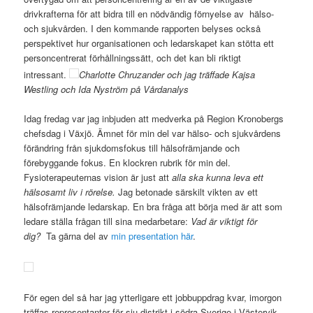
drivkrafterna för att bidra till en nödvändig förnyelse av hälso-
och sjukvården. I den kommande rapporten belyses också
perspektivet hur organisationen och ledarskapet kan stötta ett
personcentrerat förhållningssätt, och det kan bli riktigt
intressant.
Charlotte Chruzander och jag träffade Kajsa
Westling och Ida Nyström på Vårdanalys
Idag fredag var jag inbjuden att medverka på Region Kronobergs
chefsdag i Växjö. Ämnet för min del var hälso- och sjukvårdens
förändring från sjukdomsfokus till hälsofrämjande och
förebyggande fokus. En klockren rubrik för min del.
Fysioterapeuternas vision är just att
alla ska kunna leva ett
hälsosamt liv i rörelse.
Jag betonade särskilt vikten av ett
hälsofrämjande ledarskap. En bra fråga att börja med är att som
ledare ställa frågan till sina medarbetare:
Vad är viktigt för
dig?
Ta gärna del av
min presentation här
.
För egen del så har jag ytterligare ett jobbuppdrag kvar, imorgon
träffas representanter för sju distrikt i södra Sverige i Västervik