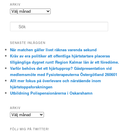
ARKIV
Arkiv
S
ö
k
SENASTE INLÄGGEN
När matchen gäller livet räknas varenda sekund
Kräv av era politiker att offentliga hjärtstartare placeras
tillgängliga dygnet runt! Region Kalmar län är ett föredöme.
Varför behövs det ett hjärtupprop? Gästpresentation vid
medlemsmöte med Fysioterapeuterna Östergötland 260601
Allt mer fokus på överlevare och närstående inom
hjärtstoppsforskningen
Utbildning Polispensionärerna i Oskarshamn
ARKIV
Arkiv
FÖLJ MIG PÅ TWITTER!