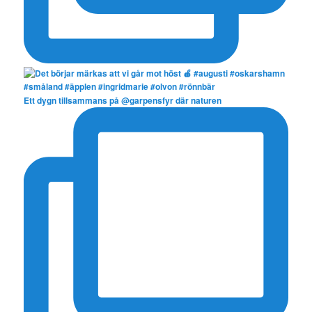
Ett dygn tillsammans på @garpensfyr där naturen