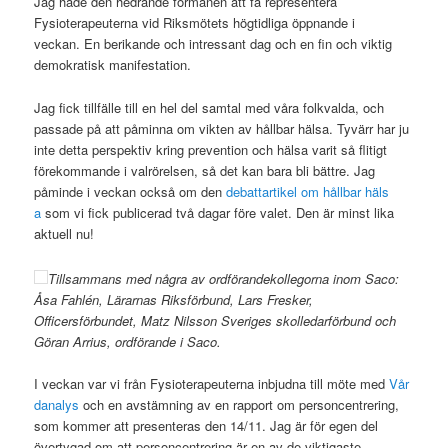
Jag hade den hedrande förmånen att få representera
Fysioterapeuterna vid Riksmötets högtidliga öppnande i
veckan. En berikande och intressant dag och en fin och viktig
demokratisk manifestation.
Jag fick tillfälle till en hel del samtal med våra folkvalda, och
passade på att påminna om vikten av hållbar hälsa. Tyvärr har ju
inte detta perspektiv kring prevention och hälsa varit så flitigt
förekommande i valrörelsen, så det kan bara bli bättre. Jag
påminde i veckan också om den
debattartikel om hållbar häls
a
som vi fick publicerad två dagar före valet. Den är minst lika
aktuell nu!
Tillsammans med några av ordförandekollegorna inom Saco:
Åsa Fahlén, Lärarnas Riksförbund, Lars Fresker,
Officersförbundet, Matz Nilsson Sveriges skolledarförbund och
Göran Arrius, ordförande i Saco.
I veckan var vi från Fysioterapeuterna inbjudna till möte med
Vår
danalys
och en avstämning av en rapport om personcentrering,
som kommer att presenteras den 14/11. Jag är för egen del
övertygad om att personcentrering är en av de viktigaste