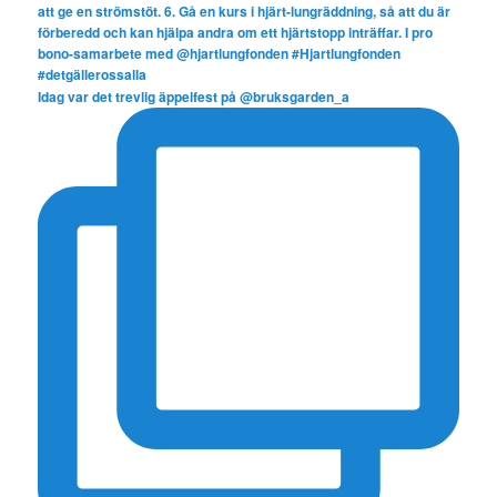
Idag var det trevlig äppelfest på @bruksgarden_a