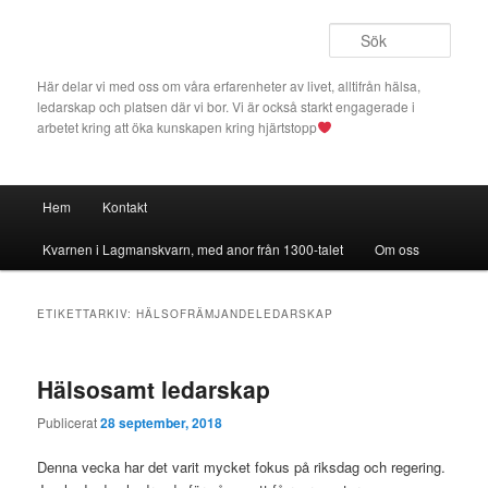
Hoppa
Hoppa
till
till
Sök
primärt
sekundärt
innehåll
innehåll
Här delar vi med oss om våra erfarenheter av livet, alltifrån hälsa,
ledarskap och platsen där vi bor. Vi är också starkt engagerade i
arbetet kring att öka kunskapen kring hjärtstopp
Huvudmeny
Hem
Kontakt
Kvarnen i Lagmanskvarn, med anor från 1300-talet
Om oss
ETIKETTARKIV:
HÄLSOFRÄMJANDELEDARSKAP
Hälsosamt ledarskap
Publicerat
28 september, 2018
Denna vecka har det varit mycket fokus på riksdag och regering.