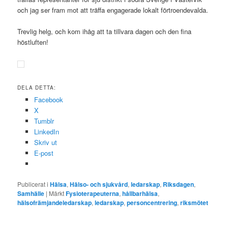
och jag ser fram mot att träffa engagerade lokalt förtroendevalda.
Trevlig helg, och kom ihåg att ta tillvara dagen och den fina
höstluften!
DELA DETTA:
Facebook
X
Tumblr
LinkedIn
Skriv ut
E-post
Publicerat i
Hälsa
,
Hälso- och sjukvård
,
ledarskap
,
Riksdagen
,
Samhälle
|
Märkt
Fysioterapeuterna
,
hållbarhälsa
,
hälsofrämjandeledarskap
,
ledarskap
,
personcentrering
,
riksmötet