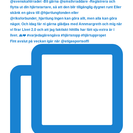
Fint avslut på veckan igår när @stigasportsoffi