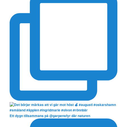
Ett dygn tillsammans på @garpensfyr där naturen