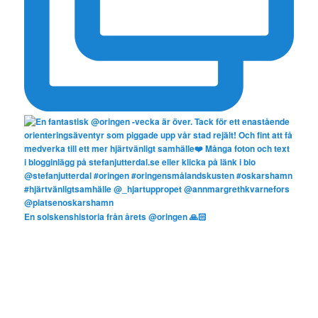
En solskenshistoria från årets @oringen 🙏🏻