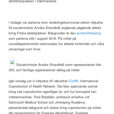
distriktsstyrelsen i Västmanland.
I tisdags var parterna inom landstingskommunal sektor inbjudna
till socialminister Annika Strandhäll angående pågående arbete
kring Friska arbetsplatser. Bakgrunden är den
avsiktsförklaring
som parterna slöt i augusti 2016. På mötet på
socialdepartementet redovisades hur arbetet fortskrider och vilka
utmaningar som finns.
Socialminister Annika Strandhäll samt representanter från
SKL och fackliga organisationer deltog på mötet.
Igår onsdag var vi inbjudna till nätverket
ICoHN
, International
Coproduction of Health Network. Det blev spännande samtal
kring vad coproduction egentligen är, och hur konceptet kan
vidareutvecklas. Paul Batalden, professor emeritus vid
Dartmouth Medical School och Jönköping Academy,
presenterade bakgrund och tankar kring coproduction på mötet,
där representanter för Sveriges läkarförbund, Sveriges