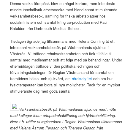
Denna vecka före påsk blev en något kortare, men inte desto
mindre innehållsrik arbetsvecka med bland annat stimulerande
verksamhetsbesök, samling för friska arbetsplatser hos
socialministern och samtal kring co-production med Paul
Batalden från Dartmouth Medical School.
Tisdagen ägnade jag tillsammans med Helena Conning åt ett
intressant verksamhetsbesök på Västmanlands sjukhus i
Västerås. Vi träffade rehabverksamheten och fick tillfälle till
samtal med medlemmar och att följa med på behandlingar. Under
eftermiddagen träffade vi den politiska ledningen och
förvaltningsledningen för Region Västmanland för samtal om
framtidens hälso- och sjukvård, om
rörelselyftet
och om hur
fysioterapeuter kan bidra till nya möjligheter. Tack för en mycket
stimulerande dag med goda samtal!
Verksamhetsbesök på Västmanlands sjukhus med möte
med kollegor inom ortopedrehabilitering och hjärtrehabilitering.
Nere t.h. träffar vi regionråden i Region Västmanland tillsammans
med Helena Åström Persson och Therese Olsson från