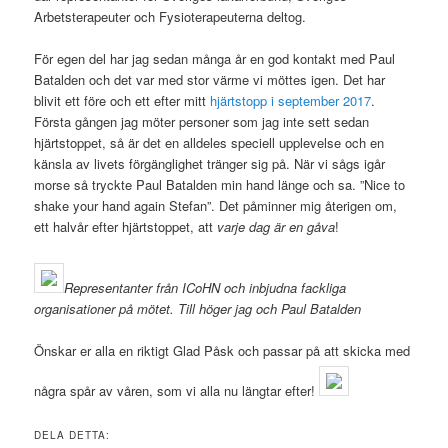
Arbetsterapeuter och Fysioterapeuterna deltog.
För egen del har jag sedan många år en god kontakt med Paul
Batalden och det var med stor värme vi möttes igen. Det har
blivit ett före och ett efter mitt
hjärtstopp i september 2017
.
Första gången jag möter personer som jag inte sett sedan
hjärtstoppet, så är det en alldeles speciell upplevelse och en
känsla av livets förgänglighet tränger sig på. När vi sågs igår
morse så tryckte Paul Batalden min hand länge och sa. ”Nice to
shake your hand again Stefan”. Det påminner mig återigen om,
ett halvår efter hjärtstoppet, att
varje dag är en gåva
!
Representanter från ICoHN och inbjudna fackliga
organisationer på mötet. Till höger jag och Paul Batalden
Önskar er alla en riktigt Glad Påsk och passar på att skicka med
några spår av våren, som vi alla nu längtar efter!
DELA DETTA: