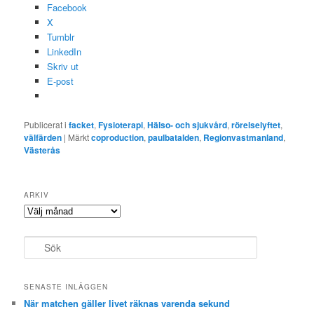
Facebook
X
Tumblr
LinkedIn
Skriv ut
E-post
Publicerat i
facket
,
Fysioterapi
,
Hälso- och sjukvård
,
rörelselyftet
,
välfärden
|
Märkt
coproduction
,
paulbatalden
,
Regionvastmanland
,
Västerås
ARKIV
Arkiv
S
ö
k
SENASTE INLÄGGEN
När matchen gäller livet räknas varenda sekund