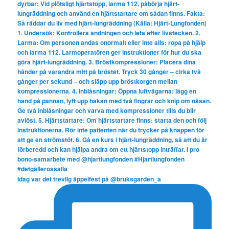
Idag var det trevlig äppelfest på @bruksgarden_a