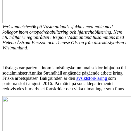
Verksamhetsbesök på Västmanlands sjukhus med möte med
kollegor inom ortopedrehabilitering och hjärtrehabilitering. Nere
t.h. träffar vi regionråden i Region Västmanland tillsammans med
Helena Åström Persson och Therese Olsson från distriktsstyrelsen i
Västmanland.
I tisdags var parterna inom landstingskommunal sektor inbjudna till
socialminister Annika Strandhäll angående pågående arbete kring
Friska arbetsplatser. Bakgrunden är den
avsiktsförklaring
som
parterna slöt i augusti 2016. På mötet på socialdepartementet
redovisades hur arbetet fortskrider och vilka utmaningar som finns.