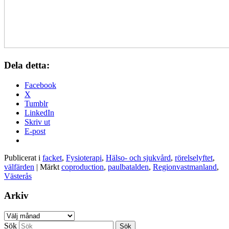
Dela detta:
Facebook
X
Tumblr
LinkedIn
Skriv ut
E-post
Publicerat i
facket
,
Fysioterapi
,
Hälso- och sjukvård
,
rörelselyftet
,
välfärden
|
Märkt
coproduction
,
paulbatalden
,
Regionvastmanland
,
Västerås
Arkiv
Arkiv
Sök