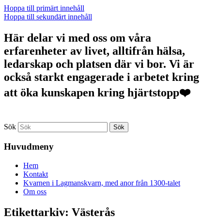
Hoppa till primärt innehåll
Hoppa till sekundärt innehåll
Här delar vi med oss om våra
erfarenheter av livet, alltifrån hälsa,
ledarskap och platsen där vi bor. Vi är
också starkt engagerade i arbetet kring
att öka kunskapen kring hjärtstopp❤️
Sök
Huvudmeny
Hem
Kontakt
Kvarnen i Lagmanskvarn, med anor från 1300-talet
Om oss
Etikettarkiv:
Västerås