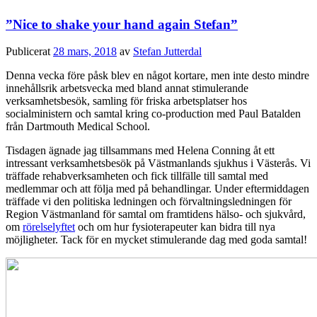
”Nice to shake your hand again Stefan”
Publicerat
28 mars, 2018
av
Stefan Jutterdal
Denna vecka före påsk blev en något kortare, men inte desto mindre
innehållsrik arbetsvecka med bland annat stimulerande
verksamhetsbesök, samling för friska arbetsplatser hos
socialministern och samtal kring co-production med Paul Batalden
från Dartmouth Medical School.
Tisdagen ägnade jag tillsammans med Helena Conning åt ett
intressant verksamhetsbesök på Västmanlands sjukhus i Västerås. Vi
träffade rehabverksamheten och fick tillfälle till samtal med
medlemmar och att följa med på behandlingar. Under eftermiddagen
träffade vi den politiska ledningen och förvaltningsledningen för
Region Västmanland för samtal om framtidens hälso- och sjukvård,
om
rörelselyftet
och om hur fysioterapeuter kan bidra till nya
möjligheter. Tack för en mycket stimulerande dag med goda samtal!