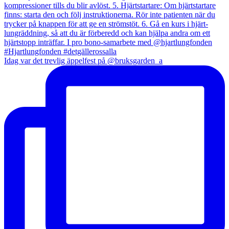
Idag var det trevlig äppelfest på @bruksgarden_a