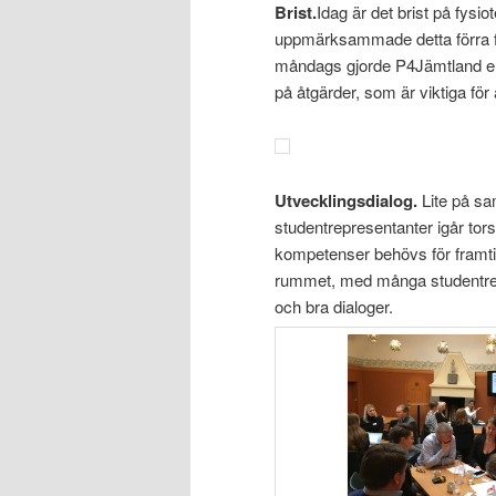
Brist.
Idag är det brist på fys
uppmärksammade detta förra f
måndags gjorde P4Jämtland en u
på åtgärder, som är viktiga för 
Utvecklingsdialog.
Lite på s
studentrepresentanter igår tor
kompetenser behövs för framti
rummet, med många studentrep
och bra dialoger.