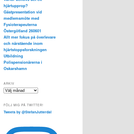
hjärtupprop?
Gästpresentation vid
medlemsmöte med
Fysioterapeuterna
Östergötland 260601
Allt mer fokus på överlevare
och närstående inom
hjärtstoppsforskningen
Utbildning
Polispensionärerna i
Oskarshamn
ARKIV
Arkiv
FÖLJ MIG PÅ TWITTER!
Tweets by @StefanJutterdal