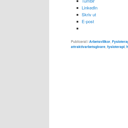
Tumblr
LinkedIn
Skriv ut
E-post
Publicerat i
Arbetsvillkor
,
Fysiotera
attraktivarbetsgivare
,
fysioterapi
,
h