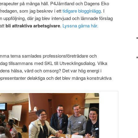
ioterapeuter på många håll. P4Jämtland och Dagens Eko
redagen, som jag beskrev i ett
tidigare blogginlägg
. I
ppföljning, där jag blev intervjuad och lämnade förslag
att
bli attraktiva arbetsgivare
.
Lyssna gärna här.
amma tema samlades professionsföreträdare och
sdag tillsammans med SKL till Utvecklingsdialog. Vilka
dens hälsa, vård och omsorg? Det var hög energi i
resentanter delaktiga och det blev många konstruktiva