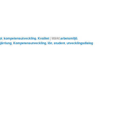
pi
,
kompetensutveckling
,
Kvalitet
|
Märkt
arbetsmiljö
,
järtlung
,
Kompetensutveckling
,
lön
,
student
,
utvecklingsdialog