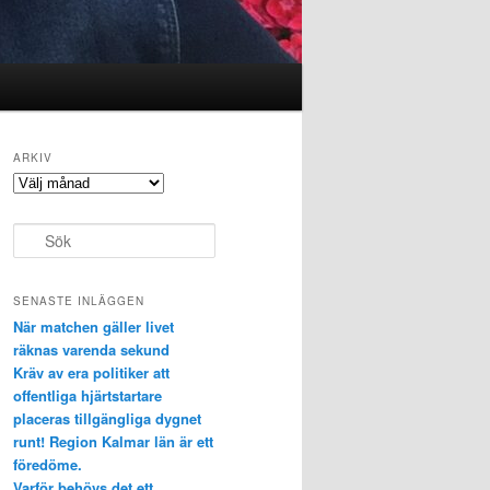
ARKIV
Arkiv
S
ö
k
SENASTE INLÄGGEN
När matchen gäller livet
räknas varenda sekund
Kräv av era politiker att
offentliga hjärtstartare
placeras tillgängliga dygnet
runt! Region Kalmar län är ett
föredöme.
Varför behövs det ett