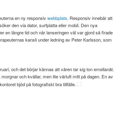
peuterna en ny responsiv
webbplats
. Responsiv innebär att
öker den via dator, surfplatta eller mobil. Den nya
r en längre tid och när lanseringen väl var gjord så firade
erapeuternas kansli under ledning av Peter Karlsson, som
ruari, och det börjar kännas att våren tar sig ton emellanåt.
a morgnar och kvällar, men lite vårluft mitt på dagen. En av
toret bjöd på fotografiskt bra tillfälle.