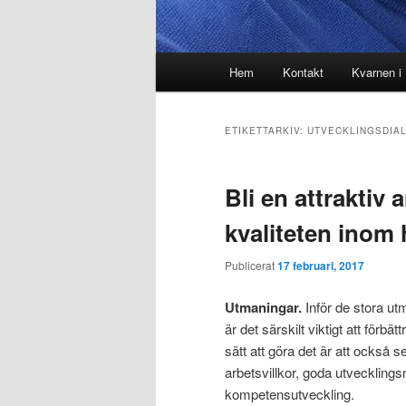
Huvudmeny
Hem
Kontakt
Kvarnen i
ETIKETTARKIV:
UTVECKLINGSDIA
Bli en attraktiv 
kvaliteten inom
Publicerat
17 februari, 2017
Utmaningar.
Inför de stora u
är det särskilt viktigt att förb
sätt att göra det är att också 
arbetsvillkor, goda utvecklingsm
kompetensutveckling.