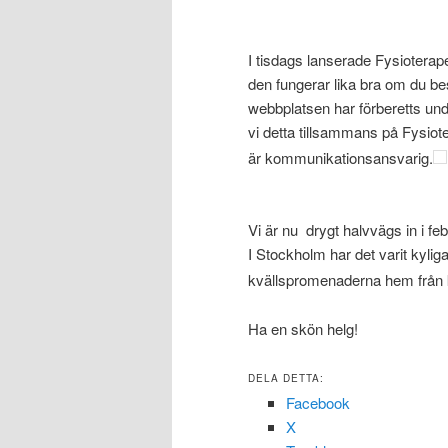
I tisdags lanserade Fysiotera
den fungerar lika bra om du bes
webbplatsen har förberetts unde
vi detta tillsammans på Fysiot
är kommunikationsansvarig.
Vi är nu drygt halvvägs in i feb
I Stockholm har det varit kylig
kvällspromenaderna hem från kon
Ha en skön helg!
DELA DETTA:
Facebook
X