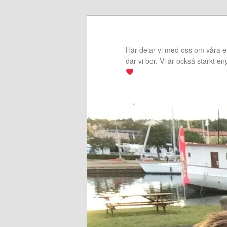
Hoppa
Hoppa
till
till
primärt
sekundärt
Här delar vi med oss om våra erf
innehåll
innehåll
där vi bor. Vi är också starkt e