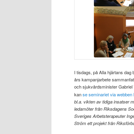
I tisdags, på Alla hjärtans dag 
års kampanjarbete sammanfattat
och sjukvårdsminister Gabriel
kan
se seminariet via webben 
bl.a. vikten av tidiga insatser
ledamöter från Riksdagens Socia
Sveriges Arbetsterapeuter Inger
Ström ett projekt från Riksför