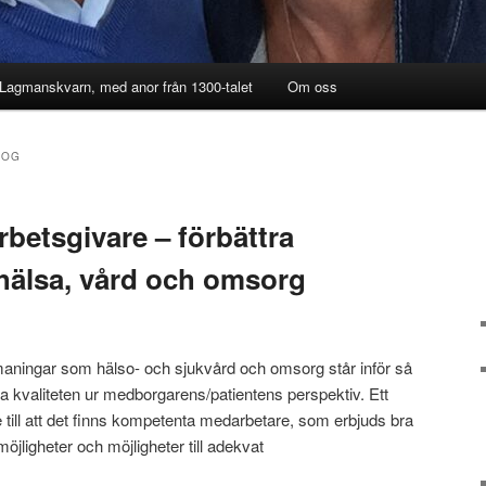
 Lagmanskvarn, med anor från 1300-talet
Om oss
LOG
arbetsgivare – förbättra
 hälsa, vård och omsorg
tmaningar som hälso- och sjukvård och omsorg står inför så
ättra kvaliteten ur medborgarens/patientens perspektiv. Ett
se till att det finns kompetenta medarbetare, som erbjuds bra
öjligheter och möjligheter till adekvat