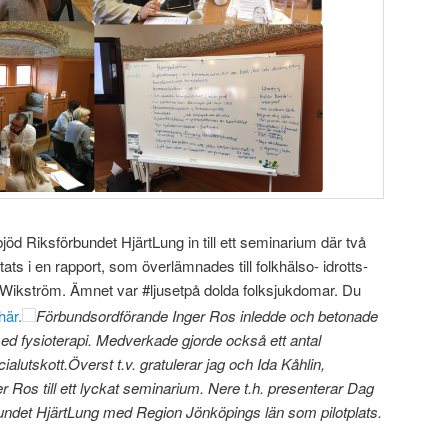
bjöd Riksförbundet HjärtLung in till ett seminarium där två
s i en rapport, som överlämnades till folkhälso- idrotts-
 Wikström. Ämnet var #ljusetpå dolda folksjukdomar. Du
här.
Förbundsordförande Inger Ros inledde och betonade
 med fysioterapi. Medverkade gjorde också ett antal
lutskott.Överst t.v. gratulerar jag och Ida Kåhlin,
 Ros till ett lyckat seminarium. Nere t.h. presenterar Dag
bundet HjärtLung med Region Jönköpings län som pilotplats.