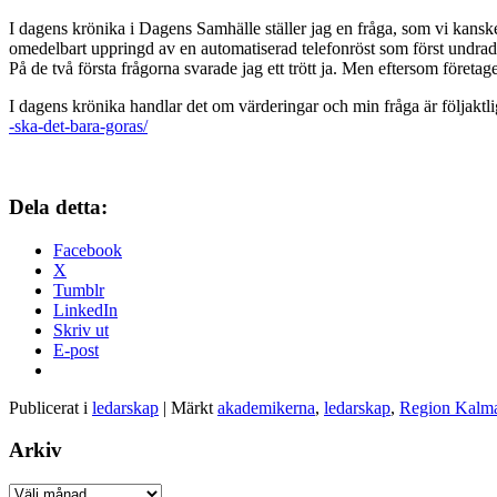
I dagens krönika i Dagens Samhälle ställer jag en fråga, som vi kanske b
omedelbart uppringd av en automatiserad telefonröst som först undrade
På de två första frågorna svarade jag ett trött ja. Men eftersom företage
I dagens krönika handlar det om värderingar och min fråga är följaktl
-ska-det-bara-goras/
Dela detta:
Facebook
X
Tumblr
LinkedIn
Skriv ut
E-post
Publicerat i
ledarskap
|
Märkt
akademikerna
,
ledarskap
,
Region Kalma
Arkiv
Arkiv