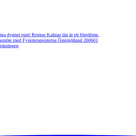
ngliga dygnet runt! Region Kalmar län är ett föredöme.
emsmöte med Fysioterapeuterna Östergötland 260601
orskningen