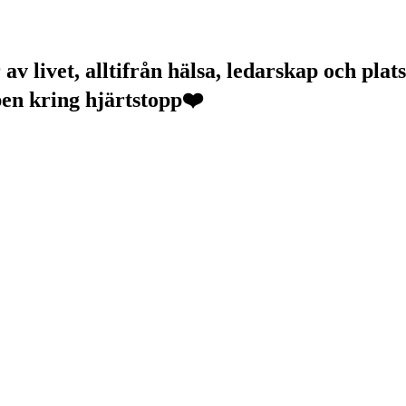
v livet, alltifrån hälsa, ledarskap och plats
pen kring hjärtstopp❤️