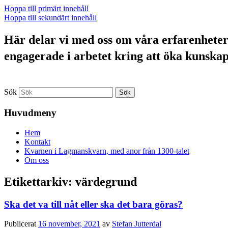
Hoppa till primärt innehåll
Hoppa till sekundärt innehåll
Här delar vi med oss om våra erfarenheter a
engagerade i arbetet kring att öka kunska
Sök
Huvudmeny
Hem
Kontakt
Kvarnen i Lagmanskvarn, med anor från 1300-talet
Om oss
Etikettarkiv:
värdegrund
Ska det va till nåt eller ska det bara göras?
Publicerat
16 november, 2021
av
Stefan Jutterdal