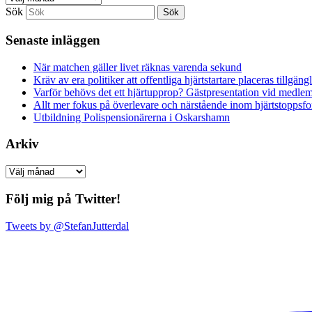
Sök
Senaste inläggen
När matchen gäller livet räknas varenda sekund
Kräv av era politiker att offentliga hjärtstartare placeras tillgä
Varför behövs det ett hjärtupprop? Gästpresentation vid medl
Allt mer fokus på överlevare och närstående inom hjärtstoppsf
Utbildning Polispensionärerna i Oskarshamn
Arkiv
Arkiv
Följ mig på Twitter!
Tweets by @StefanJutterdal