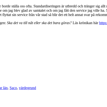
orde ställa oss ofta. Standardiseringen är utbredd och tränger sig allt n
 om jag blev glad av samtalet och om jag fått den service jag ville ha.
t flyttat sin service från vår stad så blir det ett helt annat svar på reko
igen:
Ska det va till nåt eller ska det bara göras?
Läs krönikan här
https
r län
,
Saco
,
värdegrund