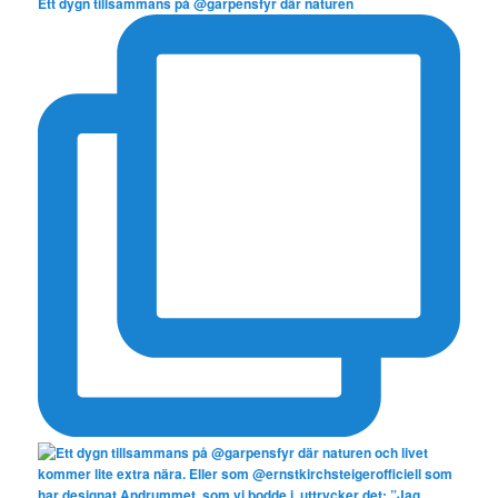
Ett dygn tillsammans på @garpensfyr där naturen