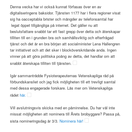
Denna vecka har vi också kunnat förfasas över en av
digitaliseringens baksidor. Tjänsten 1177 har i flera regioner visat
sig ha oacceptabla brister och mängder av telefonsamtal har
legat öppet tillgängliga på internet. Det gäller nu att
beslutsfattare snabbt tar ett fast grepp över detta och återskapar
tilliten till en i grunden bra och samhällsviktig och efterfrågad
tjänst och det är en bra början att socialminister Lena Hallengren
tar initiativet och att det sker i blocköverskridande anda. Ingen
vinner på att göra politiska poäng av detta, det handlar om att
snabbt återskapa tilliten till tjänsten.
Igår sammanträdde Fysioterapeuternas Vetenskapliga råd på
förbundskansliet och jag fick möjligheten till ett trevligt samtal
med dessa engagerade forskare. Läs mer om Vetenskapliga
rådet
här.
Vill avslutningsvis skicka med en påminnelse. Du har väl inte
missat möjligheten att nominera till Årets brobyggare? Passa på,
sista nomineringsdag är 3/3.
Nominera här!