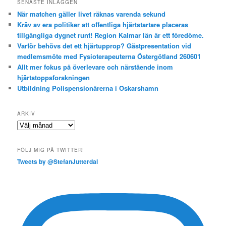
SENASTE INLÄGGEN
När matchen gäller livet räknas varenda sekund
Kräv av era politiker att offentliga hjärtstartare placeras
tillgängliga dygnet runt! Region Kalmar län är ett föredöme.
Varför behövs det ett hjärtupprop? Gästpresentation vid
medlemsmöte med Fysioterapeuterna Östergötland 260601
Allt mer fokus på överlevare och närstående inom
hjärtstoppsforskningen
Utbildning Polispensionärerna i Oskarshamn
ARKIV
Arkiv
FÖLJ MIG PÅ TWITTER!
Tweets by @StefanJutterdal