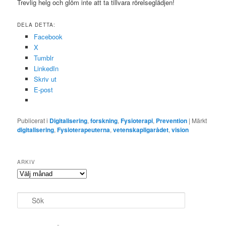
Trevlig helg och glöm inte att ta tillvara rörelseglädjen!
DELA DETTA:
Facebook
X
Tumblr
LinkedIn
Skriv ut
E-post
Publicerat i
Digitalisering
,
forskning
,
Fysioterapi
,
Prevention
|
Märkt
digitalisering
,
Fysioterapeuterna
,
vetenskapligarådet
,
vision
ARKIV
Arkiv
S
ö
k