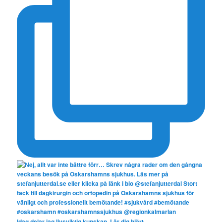
Idag delar jag livsviktig kunskap. Lär dig hjärt