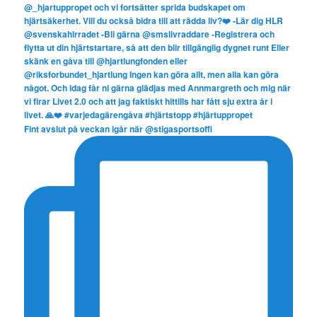
Fint avslut på veckan igår när @stigasportsoffi