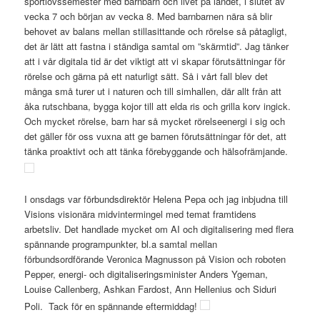
sportlovssemester med barnbarn och livet på landet, i slutet av
vecka 7 och början av vecka 8. Med barnbarnen nära så blir
behovet av balans mellan stillasittande och rörelse så påtagligt,
det är lätt att fastna i ständiga samtal om ”skärmtid”. Jag tänker
att i vår digitala tid är det viktigt att vi skapar förutsättningar för
rörelse och gärna på ett naturligt sätt. Så i vårt fall blev det
många små turer ut i naturen och till simhallen, där allt från att
åka rutschbana, bygga kojor till att elda ris och grilla korv ingick.
Och mycket rörelse, barn har så mycket rörelseenergi i sig och
det gäller för oss vuxna att ge barnen förutsättningar för det, att
tänka proaktivt och att tänka förebyggande och hälsofrämjande.
I onsdags var förbundsdirektör Helena Pepa och jag inbjudna till
Visions visionära midvintermingel med temat framtidens
arbetsliv. Det handlade mycket om AI och digitalisering med flera
spännande programpunkter, bl.a samtal mellan
förbundsordförande Veronica Magnusson på Vision och roboten
Pepper, energi- och digitaliseringsminister Anders Ygeman,
Louise Callenberg, Ashkan Fardost, Ann Hellenius och Siduri
Poli. Tack för en spännande eftermiddag!