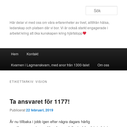
Hoppa
Hoppa
till
till
Sök
primärt
sekundärt
innehåll
innehåll
Här delar vi med oss om våra erfarenheter av livet, alltifrån hälsa,
ledarskap och platsen där vi bor. Vi är också starkt engagerade i
arbetet kring att öka kunskapen kring hjärtstopp
Huvudmeny
Hem
Kontakt
Kvarnen i Lagmanskvarn, med anor från 1300-talet
Om oss
ETIKETTARKIV:
VISION
Ta ansvaret för 1177!
Publicerat
22 februari, 2019
Är nu tillbaka i jobb igen efter några dagars härlig