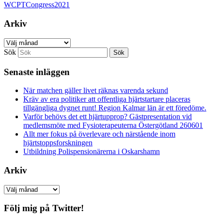
WCPTCongress2021
Arkiv
Arkiv
Sök
Senaste inläggen
När matchen gäller livet räknas varenda sekund
Kräv av era politiker att offentliga hjärtstartare placeras
tillgängliga dygnet runt! Region Kalmar län är ett föredöme.
Varför behövs det ett hjärtupprop? Gästpresentation vid
medlemsmöte med Fysioterapeuterna Östergötland 260601
Allt mer fokus på överlevare och närstående inom
hjärtstoppsforskningen
Utbildning Polispensionärerna i Oskarshamn
Arkiv
Arkiv
Följ mig på Twitter!