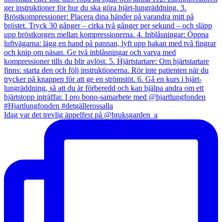
Idag var det trevlig äppelfest på @bruksgarden_a