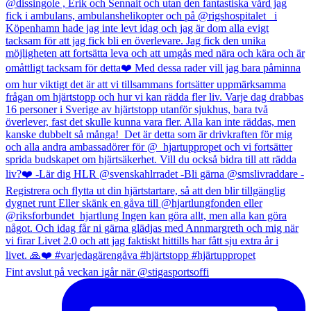
Fint avslut på veckan igår när @stigasportsoffi