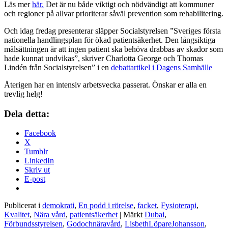
Läs mer
här.
Det är nu både viktigt och nödvändigt att kommuner
och regioner på allvar prioriterar såväl prevention som rehabilitering.
Och idag fredag presenterar släpper Socialstyrelsen ”Sveriges första
nationella handlingsplan för ökad patientsäkerhet. Den långsiktiga
målsättningen är att ingen patient ska behöva drabbas av skador som
hade kunnat undvikas”, skriver Charlotta George och Thomas
Lindén från Socialstyrelsen” i en
debattartikel i Dagens Samhälle
Återigen har en intensiv arbetsvecka passerat. Önskar er alla en
trevlig helg!
Dela detta:
Facebook
X
Tumblr
LinkedIn
Skriv ut
E-post
Publicerat i
demokrati
,
En podd i rörelse
,
facket
,
Fysioterapi
,
Kvalitet
,
Nära vård
,
patientsäkerhet
|
Märkt
Dubai
,
Förbundsstyrelsen
,
Godochnäravård
,
LisbethLöpareJohansson
,