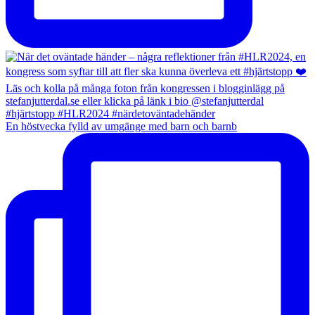
En höstvecka fylld av umgänge med barn och barnb