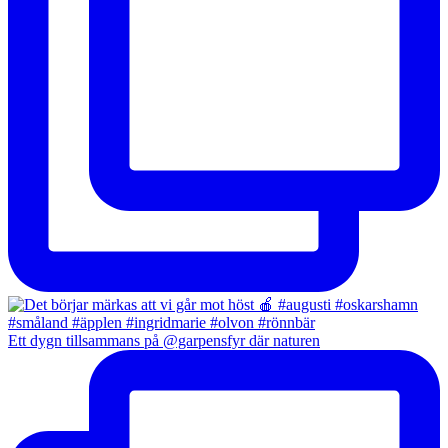
Ett dygn tillsammans på @garpensfyr där naturen