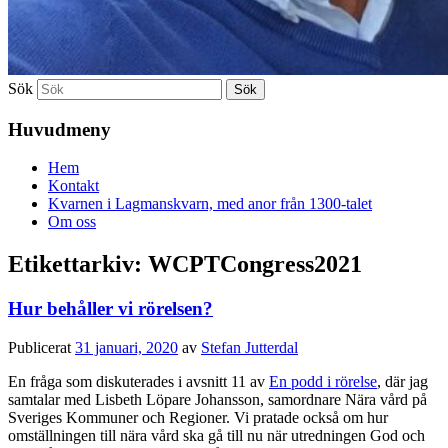
Sök
Huvudmeny
Hem
Kontakt
Kvarnen i Lagmanskvarn, med anor från 1300-talet
Om oss
Etikettarkiv:
WCPTCongress2021
Hur behåller vi rörelsen?
Publicerat
31 januari, 2020
av
Stefan Jutterdal
En fråga som diskuterades i avsnitt 11 av
En podd i rörelse
, där jag
samtalar med Lisbeth Löpare Johansson, samordnare Nära vård på
Sveriges Kommuner och Regioner. Vi pratade också om hur
omställningen till nära vård ska gå till nu när utredningen God och