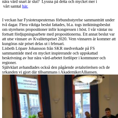
nära vård snart är slut? Lyssna på detta och mycket mer i
vårt samtal
här.
I veckan har Fysioterapeuternas förbundsstyrelse sammanträtt under
två dagar. Flera viktiga beslut fattades, bl.a. togs inriktningsbeslut
om styrelsens propositioner inför kongressen i höst. I vår väntar nu
fortsatt fördjupningsarbete med propositionerna. Ett annat beslut var
att utse vinnare av Kvalitetspriset 2020. Vem vinnaren är kommer att
kungöras när priset delas ut i februari.
Lisbeth Löpare Johansson från SKR medverkade på FS
sammanträde med en mycket inspirerande och uppskattad
beskrivning av hur nära vård-arbetet fortlöper i kommuner och
regioner.
Självklart avhandlades också den pågående avtalsrörelsen och de
yrkanden vi gjort där tillsammans i AkademikerAlliansen.