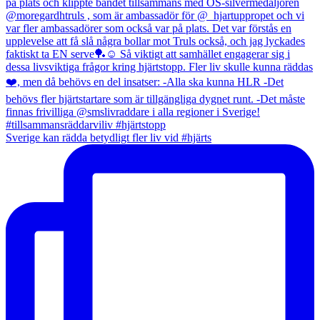
Sverige kan rädda betydligt fler liv vid #hjärts