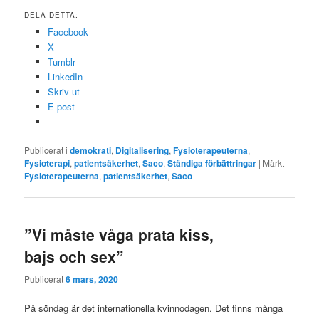
DELA DETTA:
Facebook
X
Tumblr
LinkedIn
Skriv ut
E-post
Publicerat i
demokrati
,
Digitalisering
,
Fysioterapeuterna
,
Fysioterapi
,
patientsäkerhet
,
Saco
,
Ständiga förbättringar
|
Märkt
Fysioterapeuterna
,
patientsäkerhet
,
Saco
”Vi måste våga prata kiss,
bajs och sex”
Publicerat
6 mars, 2020
På söndag är det internationella kvinnodagen. Det finns många