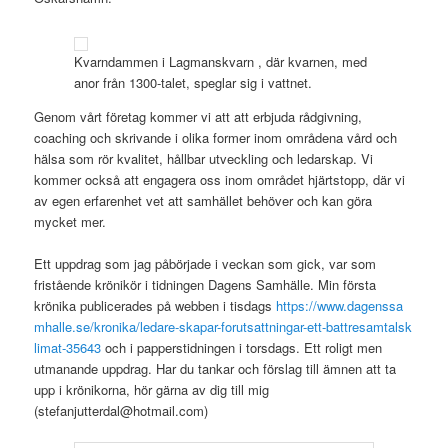
Kvarndammen i Lagmanskvarn , där kvarnen, med
anor från 1300-talet, speglar sig i vattnet.
Genom vårt företag kommer vi att att erbjuda rådgivning,
coaching och skrivande i olika former inom områdena vård och
hälsa som rör kvalitet, hållbar utveckling och ledarskap. Vi
kommer också att engagera oss inom området hjärtstopp, där vi
av egen erfarenhet vet att samhället behöver och kan göra
mycket mer.
Ett uppdrag som jag påbörjade i veckan som gick, var som
fristående krönikör i tidningen Dagens Samhälle. Min första
krönika publicerades på webben i tisdags
https://www.dagenssa
mhalle.se/kronika/ledare-skapar-forutsattningar-ett-battresamtalsk
limat-35643
och i papperstidningen i torsdags. Ett roligt men
utmanande uppdrag. Har du tankar och förslag till ämnen att ta
upp i krönikorna, hör gärna av dig till mig
(stefanjutterdal@hotmail.com)