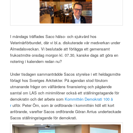
I måndags träffades Saco hälso- och sjukvård hos
Veterinärförbundet, där vi bl.a. diskuterade vår medverkan under
Almedalsveckan. Vi beslutade att förlägga ett gemensamt
frukostmöte onsdag morgon kl. 07.30, kanske dags att göra en
notering i kalendern redan nu?
Under tisdagen sammanträdde Sacos styrelse i ett heldagsmöte
förlagt hos Sveriges Arkitekter. På agendan stod förutom
utmanande frågor om välfärdens finansiering och pågående
samtal om LAS och minimilöner också ett ställningstagande för
demokratin och det arbete som
Kommittén Demokrati 100 å
r
utför. Peter Örn, som är ordförande i kommittén höll ett kort
anförande, varefter Sacos ordförande Göran Arrius underteckade
Sacos ställningstagande för demokrati.