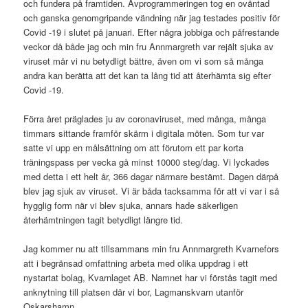
och fundera på framtiden. Avprogrammeringen tog en oväntad
och ganska genomgripande vändning när jag testades positiv för
Covid -19 i slutet på januari. Efter några jobbiga och påfrestande
veckor då både jag och min fru Annmargreth var rejält sjuka av
viruset mår vi nu betydligt bättre, även om vi som så många
andra kan berätta att det kan ta lång tid att återhämta sig efter
Covid -19.
Förra året präglades ju av coronaviruset, med många, många
timmars sittande framför skärm i digitala möten. Som tur var
satte vi upp en målsättning om att förutom ett par korta
träningspass per vecka gå minst 10000 steg/dag. Vi lyckades
med detta i ett helt år, 366 dagar närmare bestämt. Dagen därpå
blev jag sjuk av viruset. Vi är båda tacksamma för att vi var i så
hygglig form när vi blev sjuka, annars hade säkerligen
återhämtningen tagit betydligt längre tid.
Jag kommer nu att tillsammans min fru Annmargreth Kvarnefors
att i begränsad omfattning arbeta med olika uppdrag i ett
nystartat bolag, Kvarnlaget AB. Namnet har vi förstås tagit med
anknytning till platsen där vi bor, Lagmanskvarn utanför
Oskarshamn.