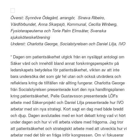
Överst: Synnöve Ödegård, arrangör, Sineva Ribeiro,
Vårdförbundet, Anna Skarpsjö, Kommunal, Cecilia Winberg,
Fysioterapeuterna och Torie Palm Elmsäter, Svenska
sjuksköterskeförening
Underst: Charlotta George, Socialstyrelsen och Daniel Lilja, IVO
” Dagen om patientsäkerhet utgick från en nysläppt antologi om
Säker vård och innehöll bland annat forskningsperspektiv på
ledarskapets betydelse för patientsäkerhet, vikten av att inte
bara undersöka det som går fel utan och också utvärdera och
reflektera kring de tillfällen när allting fungerar. Charlotta George
från Socialstyrelsen presenterade kort den nya handlingsplanen
kring patientsäkerhet, Pelle Gustavsson presenterade LÖFs
arbete med Säker-projekt och Daniel Lilja presenterade hur IVO
arbetar med sin nya strategi. Kort sagt en dag med både bredd
och djup. Dagen avslutades med en kort debatt kring vad vi hört
under dagen och hur vi vill arbeta vidare med frågorna. Jag tror
att patientsäkerhet och strategiskt arbete med att utveckla hur vi
arbetar med det blir en fråga inför kongressen. Om vi fokuserar