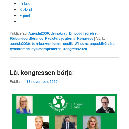
LinkedIn
Skriv ut
E-post
Publicerat i
Agenda2030
,
demokrati
,
En podd i rörelse
,
Förbundsordförande
,
Fysioterapeuterna
,
Kongress
|
Märkt
agenda2030
,
barnkonventionen
,
cecilia Winberg
,
enpoddirörelse
,
fysioframtid
,
Fysioterapeuterna
,
kongress2020
Låt kongressen börja!
Publicerat
13 november, 2020