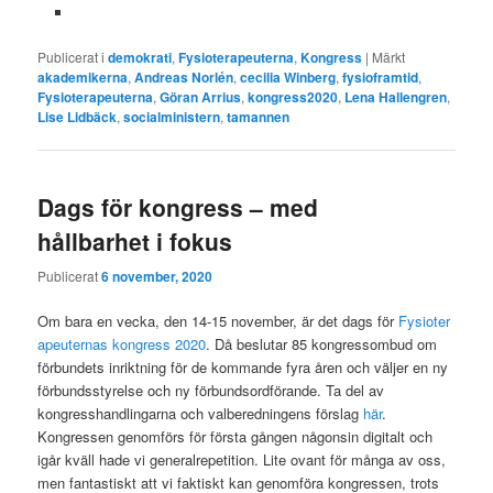
Publicerat i
demokrati
,
Fysioterapeuterna
,
Kongress
|
Märkt
akademikerna
,
Andreas Norlén
,
cecilia Winberg
,
fysioframtid
,
Fysioterapeuterna
,
Göran Arrius
,
kongress2020
,
Lena Hallengren
,
Lise Lidbäck
,
socialministern
,
tamannen
Dags för kongress – med
hållbarhet i fokus
Publicerat
6 november, 2020
Om bara en vecka, den 14-15 november, är det dags för
Fysioter
apeuternas kongress 2020
. Då beslutar 85 kongressombud om
förbundets inriktning för de kommande fyra åren och väljer en ny
förbundsstyrelse och ny förbundsordförande. Ta del av
kongresshandlingarna och valberedningens förslag
här
.
Kongressen genomförs för första gången någonsin digitalt och
igår kväll hade vi generalrepetition. Lite ovant för många av oss,
men fantastiskt att vi faktiskt kan genomföra kongressen, trots