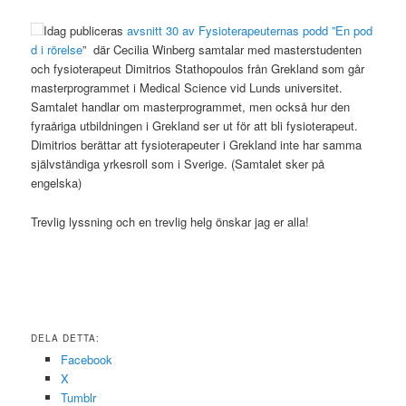
Idag publiceras
avsnitt 30 av Fysioterapeuternas podd ”En pod
d i rörelse
” där Cecilia Winberg samtalar med masterstudenten
och fysioterapeut Dimitrios Stathopoulos från Grekland som går
masterprogrammet i Medical Science vid Lunds universitet.
Samtalet handlar om masterprogrammet, men också hur den
fyraåriga utbildningen i Grekland ser ut för att bli fysioterapeut.
Dimitrios berättar att fysioterapeuter i Grekland inte har samma
självständiga yrkesroll som i Sverige. (Samtalet sker på
engelska)
Trevlig lyssning och en trevlig helg önskar jag er alla!
DELA DETTA:
Facebook
X
Tumblr