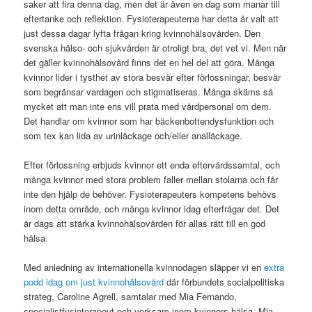
saker att fira denna dag, men det är även en dag som manar till
eftertanke och reflektion. Fysioterapeuterna har detta år valt att
just dessa dagar lyfta frågan kring kvinnohälsovården. Den
svenska hälso- och sjukvården är otroligt bra, det vet vi. Men när
det gäller kvinnohälsovård finns det en hel del att göra. Många
kvinnor lider i tysthet av stora besvär efter förlossningar, besvär
som begränsar vardagen och stigmatiseras. Många skäms så
mycket att man inte ens vill prata med vårdpersonal om dem.
Det handlar om kvinnor som har bäckenbottendysfunktion och
som tex kan lida av urinläckage och/eller analläckage.
Efter förlossning erbjuds kvinnor ett enda eftervårdssamtal, och
många kvinnor med stora problem faller mellan stolarna och får
inte den hjälp de behöver. Fysioterapeuters kompetens behövs
inom detta område, och många kvinnor idag efterfrågar det. Det
är dags att stärka kvinnohälsovården för allas rätt till en god
hälsa.
Med anledning av internationella kvinnodagen släpper vi en
extra
podd idag om just kvinnohälsovård
där förbundets socialpolitiska
strateg, Caroline Agrell, samtalar med Mia Fernando,
specialistfysioterapeut och verksam inom kvinnors hälsa. Mia