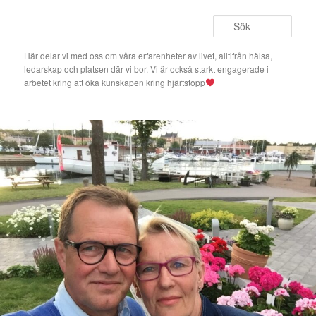
Hoppa
Hoppa
till
till
Sök
primärt
sekundärt
innehåll
innehåll
Här delar vi med oss om våra erfarenheter av livet, alltifrån hälsa,
ledarskap och platsen där vi bor. Vi är också starkt engagerade i
arbetet kring att öka kunskapen kring hjärtstopp