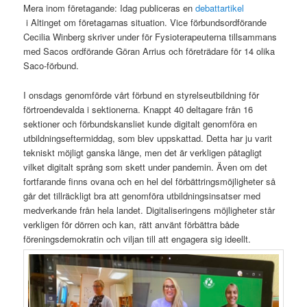
Mera inom företagande: Idag publiceras en
debattartikel
i Altinget om företagarnas situation. Vice förbundsordförande
Cecilia Winberg skriver under för Fysioterapeuterna tillsammans
med Sacos ordförande Göran Arrius och företrädare för 14 olika
Saco-förbund.
I onsdags genomförde vårt förbund en styrelseutbildning för
förtroendevalda i sektionerna. Knappt 40 deltagare från 16
sektioner och förbundskansliet kunde digitalt genomföra en
utbildningseftermiddag, som blev uppskattad. Detta har ju varit
tekniskt möjligt ganska länge, men det är verkligen påtagligt
vilket digitalt språng som skett under pandemin. Även om det
fortfarande finns ovana och en hel del förbättringsmöjligheter så
går det tillräckligt bra att genomföra utbildningsinsatser med
medverkande från hela landet. Digitaliseringens möjligheter står
verkligen för dörren och kan, rätt använt förbättra både
föreningsdemokratin och viljan till att engagera sig ideellt.