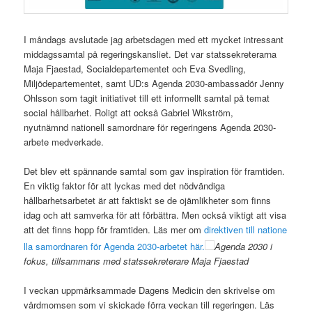
I måndags avslutade jag arbetsdagen med ett mycket intressant
middagssamtal på regeringskansliet. Det var statssekreterarna
Maja Fjaestad, Socialdepartementet och Eva Svedling,
Miljödepartementet, samt UD:s Agenda 2030-ambassadör Jenny
Ohlsson som tagit initiativet till ett informellt samtal på temat
social hållbarhet. Roligt att också Gabriel Wikström,
nyutnämnd nationell samordnare för regeringens Agenda 2030-
arbete medverkade.
Det blev ett spännande samtal som gav inspiration för framtiden.
En viktig faktor för att lyckas med det nödvändiga
hållbarhetsarbetet är att faktiskt se de ojämlikheter som finns
idag och att samverka för att förbättra. Men också viktigt att visa
att det finns hopp för framtiden. Läs mer om
direktiven till natione
lla samordnaren för Agenda 2030-arbetet här.
Agenda 2030 i
fokus, tillsammans med statssekreterare Maja Fjaestad
I veckan uppmärksammade Dagens Medicin den skrivelse om
vårdmomsen som vi skickade förra veckan till regeringen. Läs