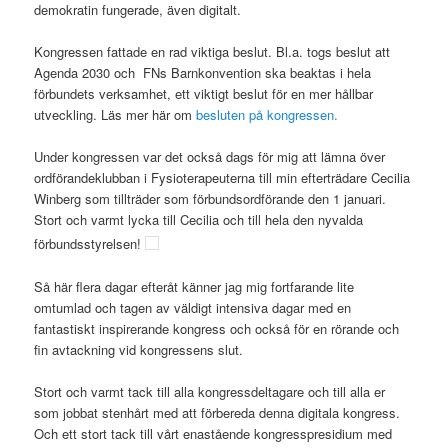
demokratin fungerade, även digitalt.
Kongressen fattade en rad viktiga beslut. Bl.a. togs beslut att
Agenda 2030 och FNs Barnkonvention ska beaktas i hela
förbundets verksamhet, ett viktigt beslut för en mer hållbar
utveckling. Läs mer här om
besluten på kongressen.
Under kongressen var det också dags för mig att lämna över
ordförandeklubban i Fysioterapeuterna till min efterträdare Cecilia
Winberg som tillträder som förbundsordförande den 1 januari.
Stort och varmt lycka till Cecilia och till hela den nyvalda
förbundsstyrelsen!
Så här flera dagar efteråt känner jag mig fortfarande lite
omtumlad och tagen av väldigt intensiva dagar med en
fantastiskt inspirerande kongress och också för en rörande och
fin avtackning vid kongressens slut.
Stort och varmt tack till alla kongressdeltagare och till alla er
som jobbat stenhårt med att förbereda denna digitala kongress.
Och ett stort tack till vårt enastående kongresspresidium med