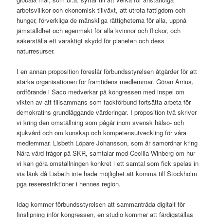
arbetsvillkor och ekonomisk tillväxt, att utrota fattigdom och
hunger, förverkliga de mänskliga rättigheterna för alla, uppnå
jämställdhet och egenmakt för alla kvinnor och flickor, och
säkerställa ett varaktigt skydd för planeten och dess
naturresurser.
I en annan proposition föreslår förbundsstyrelsen åtgärder för att
stärka organisationen för framtidens medlemmar. Göran Arrius,
ordförande i Saco medverkar på kongressen med inspel om
vikten av att tillsammans som fackförbund fortsätta arbeta för
demokratins grundläggande värderingar. I proposition två skriver
vi kring den omställning som pågår inom svensk hälso- och
sjukvård och om kunskap och kompetensutveckling för våra
medlemmar. Lisbeth Löpare Johansson, som är samordnar kring
Nära vård frågor på SKR, samtalar med Cecilia Winberg om hur
vi kan göra omställningen konkret i ett samtal som fick spelas in
via länk då Lisbeth inte hade möjlighet att komma till Stockholm
pga reserestriktioner i hennes region.
Idag kommer förbundsstyrelsen att sammanträda digitalt för
finslipning inför kongressen, en studio kommer att färdigställas