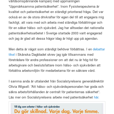
världsomspännande kampanj med uppmaningen
”Uppmärksamma patientsäkerhet”. Inom Fysioterapeuterna är
kvalitet och patientsäkerhet en ständigt prioriterad fråga. Det var
också en av de stora drivkrafter för egen del till att engagera mig
fackligt, att vara med och arbeta med ständiga förbättringar och
för en säker hälso- och sjukvård. Jag har alltsedan det nationella
patientsäkerhetsarbetet i Sverige startade 2003 varit engagerad
och jag är glad att dessa frågor idag är högt upp på agendan.
Men detta är något som ständigt behöver förbättras. I en
debattar
tikel
i Skånska Dagbladet skrev jag igår tillsammans med
företrädare för andra professioner om att det nu är hög tid för
arbetsgivare och beslutsfattare inom hälso- och sjukvården att
förbättra arbetsmiljön för medarbetarna för en säkrare vård.
I samma anda är uttalandet från Socialstyrelsens generaldirektör
Olivia Wigsell: ”Att hälso- och sjukvårdspersonalen har goda och
säkra arbetsförhållanden är centralt för patienternas säkerhet”.
Läs mer om Socialstyrelsens arbete med patientsäkerhet
här.