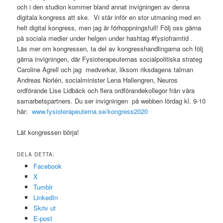
och i den studion kommer bland annat invigningen av denna
digitala kongress att ske. Vi står inför en stor utmaning med en
helt digital kongress, men jag är förhoppningsfull! Följ oss gärna
på sociala medier under helgen under hashtag #fysioframtid .
Läs mer om kongressen, ta del av kongresshandlingarna och följ
gärna invigningen, där Fysioterapeuternas socialpolitiska strateg
Caroline Agrell och jag medverkar, liksom riksdagens talman
Andreas Norlén, socialminister Lena Hallengren, Neuros
ordförande Lise Lidbäck och flera ordförandekollegor från våra
samarbetspartners. Du ser invigningen på webben lördag kl. 9-10
här:
www.fysioterapeuterna.se/kongress2020
Låt kongressen börja!
DELA DETTA:
Facebook
X
Tumblr
LinkedIn
Skriv ut
E-post