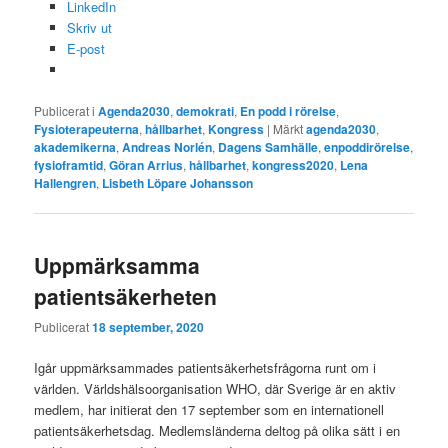
LinkedIn
Skriv ut
E-post
Publicerat i
Agenda2030
,
demokrati
,
En podd i rörelse
,
Fysioterapeuterna
,
hållbarhet
,
Kongress
|
Märkt
agenda2030
,
akademikerna
,
Andreas Norlén
,
Dagens Samhälle
,
enpoddirörelse
,
fysioframtid
,
Göran Arrius
,
hållbarhet
,
kongress2020
,
Lena
Hallengren
,
Lisbeth Löpare Johansson
Uppmärksamma
patientsäkerheten
Publicerat
18 september, 2020
Igår uppmärksammades patientsäkerhetsfrågorna runt om i
världen. Världshälsoorganisation WHO, där Sverige är en aktiv
medlem, har initierat den 17 september som en internationell
patientsäkerhetsdag. Medlemsländerna deltog på olika sätt i en