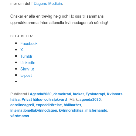
mer om det i
Dagens Medicin
.
Önskar er alla en trevlig helg och låt oss tillsammans
uppmärksamma internationella kvinnodagen på söndag!
DELA DETTA:
Facebook
X
Tumblr
LinkedIn
Skriv ut
E-post
Publicerat i
Agenda2030
,
demokrati
,
facket
,
Fysioterapi
,
Kvinnors
hälsa
,
Privat hälso- och sjukvård
|
Märkt
agenda2030
,
carolineagrell
,
enpoddirörelse
,
hållbarhet
,
internationellakvinnodagen
,
kvinnorshälsa
,
miafernando
,
vårdmoms