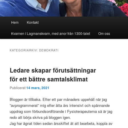
Huvudmeny
Hem
Kontakt
Kvarnen i Lagmanskvarn, med anor från 1300-talet
Om oss
KATEGORIARKIV:
DEMOKRATI
Ledare skapar förutsättningar
för ett bättre samtalsklimat
Publicerat
14 mars, 2021
Bloggen är tillbaka. Efter ett par månaders uppehåll när jag
”avprogrammerat” mig efter åtta års intensivt och spännande
uppdrag som förbundsordförande i Fysioterapeuterna så är jag
redo att börja skriva på bloggen igen.
Jag har ägnat tiden sedan årsskiftet åt att bearbeta, koppla av