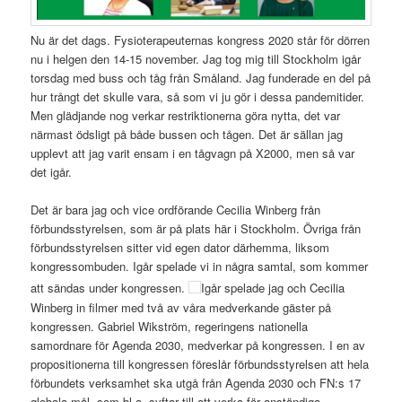
Nu är det dags. Fysioterapeuternas kongress 2020 står för dörren
nu i helgen den 14-15 november. Jag tog mig till Stockholm igår
torsdag med buss och tåg från Småland. Jag funderade en del på
hur trångt det skulle vara, så som vi ju gör i dessa pandemitider.
Men glädjande nog verkar restriktionerna göra nytta, det var
närmast ödsligt på både bussen och tågen. Det är sällan jag
upplevt att jag varit ensam i en tågvagn på X2000, men så var
det igår.
Det är bara jag och vice ordförande Cecilia Winberg från
förbundsstyrelsen, som är på plats här i Stockholm. Övriga från
förbundsstyrelsen sitter vid egen dator därhemma, liksom
kongressombuden. Igår spelade vi in några samtal, som kommer
att sändas under kongressen.
Igår spelade jag och Cecilia
Winberg in filmer med två av våra medverkande gäster på
kongressen. Gabriel Wikström, regeringens nationella
samordnare för Agenda 2030, medverkar på kongressen. I en av
propositionerna till kongressen föreslår förbundsstyrelsen att hela
förbundets verksamhet ska utgå från Agenda 2030 och FN:s 17
globala mål, som bl.a. syftar till att verka för anständiga