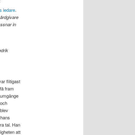
t
s ledare
.
vårdgivare
yssnar in
edrik
r flitigast
 få fram
gt umgänge
 och
blev
 hans
ra tal. Han
igheten att