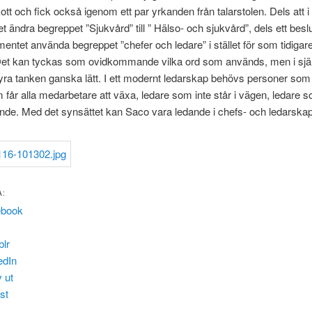
kott och fick också igenom ett par yrkanden från talarstolen. Dels att i
 ändra begreppet ”Sjukvård” till ” Hälso- och sjukvård”, dels ett beslu
entet använda begreppet ”chefer och ledare” i stället för som tidigar
 Det kan tyckas som ovidkommande vilka ord som används, men i sjä
yra tanken ganska lätt. I ett modernt ledarskap behövs personer som 
 får alla medarbetare att växa, ledare som inte står i vägen, ledare 
nde. Med det synsättet kan Saco vara ledande i chefs- och ledarska
A:
ebook
lr
edIn
v ut
st