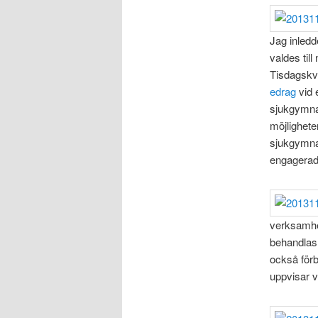
Jag inledd
valdes til
Tisdagskv
edrag
vid 
sjukgymnas
möjligheten
sjukgymnas
engagerad
verksamhe
behandlas
också för
uppvisar v