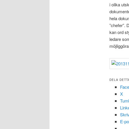
i olika uts
dokumentet
hela dokum
”chefer”.
kan ord st
ledare som
möjliggöra
DELA DETT
Fac
X
Tumb
Link
Skri
E-po