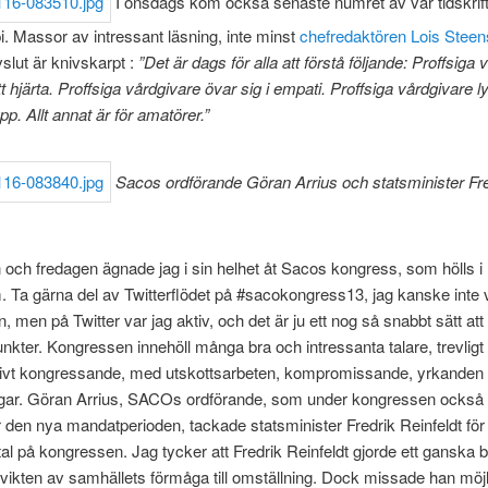
I onsdags kom också senaste numret av vår tidskrif
i. Massor av intressant läsning, inte minst
chefredaktören Lois Steen
lut är knivskarpt :
”Det är dags för alla att förstå följande: Proffsiga 
t hjärta. Proffsiga vårdgivare övar sig i empati. Proffsiga vårdgivare l
p. Allt annat är för amatörer.”
Sacos ordförande Göran Arrius och statsminister Fr
och fredagen ägnade jag i sin helhet åt Sacos kongress, som hölls i
 Ta gärna del av Twitterflödet på #sacokongress13, jag kanske inte va
en, men på Twitter var jag aktiv, och det är ju ett nog så snabbt sätt att
nkter. Kongressen innehöll många bra och intressanta talare, trevli
sivt kongressande, med utskottsarbeten, kompromissande, yrkanden
gar. Göran Arrius, SACOs ordförande, som under kongressen också 
 den nya mandatperioden, tackade statsminister Fredrik Reinfeldt för
tal på kongressen. Jag tycker att Fredrik Reinfeldt gjorde ett ganska b
vikten av samhällets förmåga till omställning. Dock missade han möjl