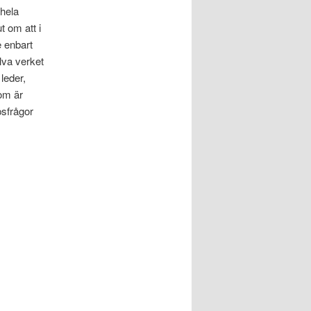
 hela
t om att i
e enbart
lva verket
leder,
som är
psfrågor