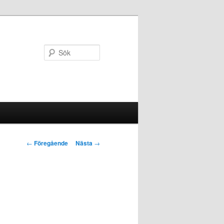
Sök
Inläggsnavigering
←
Föregående
Nästa
→