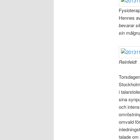
Fysioterap
Hennes avs
bevarar sit
sin målgrup
Reinfeldt
Torsdagen 
Stockholm.
i talarstol
sina synpu
och inten
omröstnin
omvald för
inlednings
talade om 