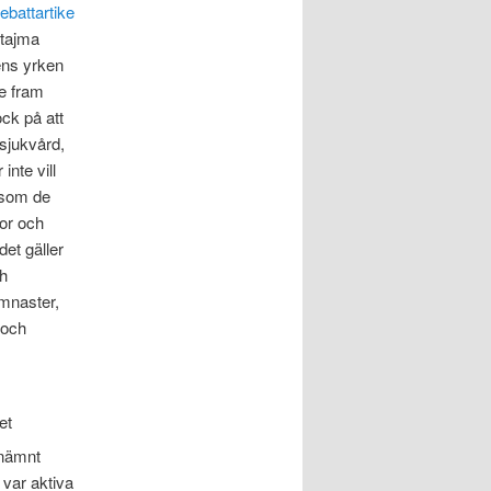
ebattartike
 tajma
ens yrken
te fram
ock på att
sjukvård,
inte vill
n som de
or och
det gäller
ch
ymnaster,
 och
et
nämnt
var aktiva