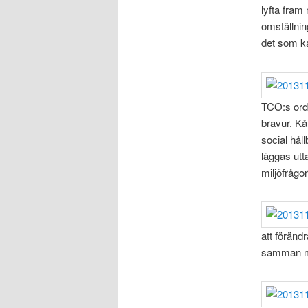
lyfta fram
omställning
det som ka
TCO:s ord
bravur. K
social håll
läggas utt
miljöfrågo
att föränd
samman med