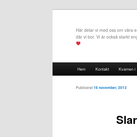
Hoppa
till
primärt
Här delar vi med oss om våra erf
innehåll
där vi bor. Vi är också starkt e
Huvudmeny
Hem
Kontakt
Kvarnen i
Publicerat
16 november, 2013
Sla