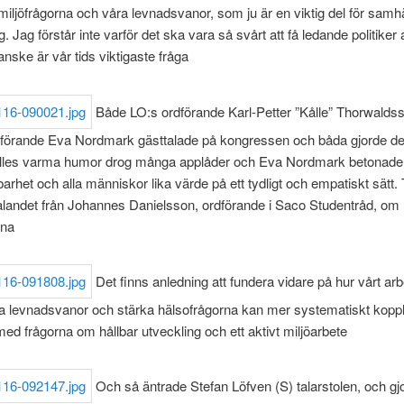
 miljöfrågorna och våra levnadsvanor, som ju är en viktig del för samhä
. Jag förstår inte varför det ska vara så svårt att få ledande politiker 
nske är vår tids viktigaste fråga
Både LO:s ordförande Karl-Petter ”Kålle” Thorwalds
förande Eva Nordmark gästtalade på kongressen och båda gjorde d
ålles varma humor drog många applåder och Eva Nordmark betonade 
barhet och alla människor lika värde på ett tydligt och empatiskt sätt. T
alandet från Johannes Danielsson, ordförande i Saco Studentråd, om
rna
Det finns anledning att fundera vidare på hur vårt ar
ra levnadsvanor och stärka hälsofrågorna kan mer systematiskt kopp
 frågorna om hållbar utveckling och ett aktivt miljöarbete
Och så äntrade Stefan Löfven (S) talarstolen, och gjo