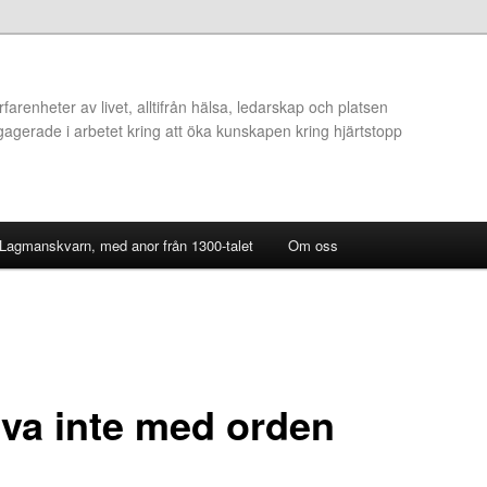
arenheter av livet, alltifrån hälsa, ledarskap och platsen
ngagerade i arbetet kring att öka kunskapen kring hjärtstopp
 Lagmanskvarn, med anor från 1300-talet
Om oss
rva inte med orden