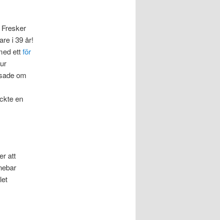
 Fresker
re i 39 år!
med ett
för
hur
ipsade om
ckte en
r att
nebar
let