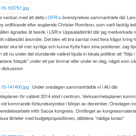
e veckan med att delta i
OFR:s
överstyrelses sammanträde där Lars
l ny ordförande efter avgående Christer Romilson, som varit facklig leda
ällen ägnades åt besök i LSR:s Uppsaladistrikt där jag medverkade 
ett välbesökt årsmöte. Det blev ett bra samtal med flera frågor kring 
ter ska bli mer synliga och kunna flytta fram sina positioner. Jag t
 att nu under det stundande valåret bjuda in lokala politiker att ”följa i
tens fotspår” under ett par timmar eller under en dag, något som vä
 diskussion
Under onsdagen sammanträdde vi i AU där
tsplanen för valåret 2014 stod i centrum. Verksamhetsplanen komme
 vid kommande förbundsstyrelse i början av december. Onsdagen in
beredelsearbete inför Sacos kongress. Omfånget av kongressmateria
issa likheter med budgetpropositionen, dåtidens ”nådiga luntan”