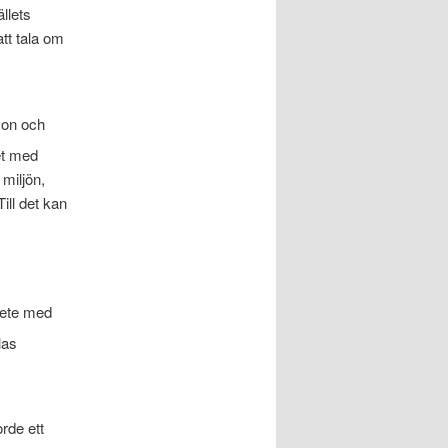
llets
att tala om
son och
et med
miljön,
ill det kan
bete med
las
rde ett