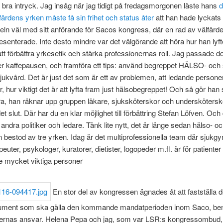
 bra intryck. Jag insåg när jag tidigt på fredagsmorgonen läste hans
d
lfärdens yrken måste få sin frihet och status åter
att han hade lyckats
keln väl med sitt anförande för Sacos kongress, där en rad av välfärd
esenterade. Inte desto mindre var det välgörande att höra hur han lyf
att förbättra yrkesetik och stärka professionernas roll. Jag passade d
r kaffepausen, och framföra ett tips: använd begreppet HÄLSO- och 
sjukvård. Det är just det som är ett av problemen, att ledande personer 
år, hur viktigt det är att lyfta fram just hälsobegreppet! Och så gör ha
ra, han räknar upp gruppen läkare, sjuksköterskor och underskötersk
t slut. Där har du en klar möjlighet till förbättring Stefan Löfven. Och 
 andra politiker och ledare. Tänk lite nytt, det är länge sedan hälso- o
 bestod av tre yrken. Idag är det multiprofessionella team där sjukg
euter, psykologer, kuratorer, dietister, logopeder m.fl. är för patienter
e mycket viktiga personer
En stor del av kongressen ägnades åt att fastställa d
ument som ska gälla den kommande mandatperioden inom Saco, be
rnas ansvar. Helena Pepa och jag, som var LSR:s kongressombud, 