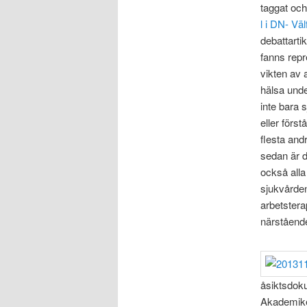
taggat och
l i DN- Vä
debattarti
fanns repr
vikten av 
hälsa unde
inte bara 
eller först
flesta and
sedan är de
också alla
sjukvården
arbetsterap
närståend
åsiktsdok
Akademike