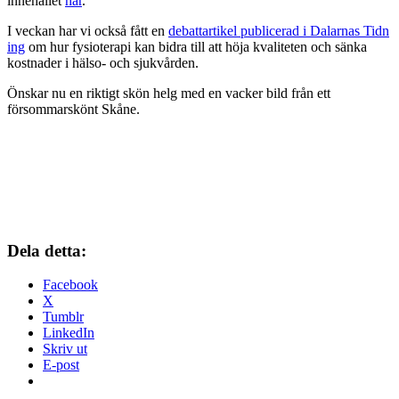
innehållet
här
.
I veckan har vi också fått en
debattartikel publicerad i Dalarnas Tidn
ing
om hur fysioterapi kan bidra till att höja kvaliteten och sänka
kostnader i hälso- och sjukvården.
Önskar nu en riktigt skön helg med en vacker bild från ett
försommarskönt Skåne.
Dela detta:
Facebook
X
Tumblr
LinkedIn
Skriv ut
E-post