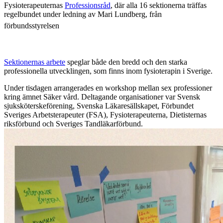
Fysioterapeuternas
Professionsråd
, där alla 16 sektionerna träffas
regelbundet under ledning av Mari Lundberg, från
förbundsstyrelsen
Sektionernas arbete
speglar både den bredd och den starka
professionella utvecklingen, som finns inom fysioterapin i Sverige.
Under tisdagen arrangerades en workshop mellan sex professioner
kring ämnet Säker vård. Deltagande organisationer var
Svensk
s
juksköterskeförening,
Svenska Läkaresällskapet,
Förbundet
Sveriges Arbetsterapeuter (FSA),
Fysioterapeuterna,
Dietisternas
riksförbund och
Sveriges Tandläkarförbund.