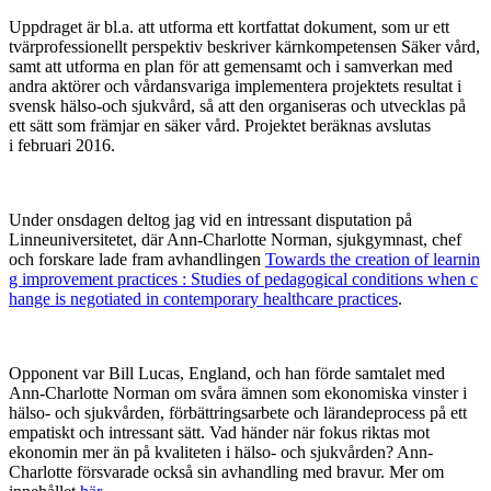
Uppdraget är bl.a. att utforma ett kortfattat dokument, som ur ett
tvärprofessionellt perspektiv beskriver
kärnkompetensen S
äker vård,
samt a
tt utforma en plan för att gemensamt och i samverkan med
andra aktörer och vårdansvariga implementera projektets resultat i
svensk hälso-och sjukvård, så att den organiseras och utvecklas på
ett sätt som främjar
en säker vård.
Projektet
beräknas avslutas
i
februari 2016
.
Under onsdagen deltog jag vid en intressant disputation på
Linneuniversitetet, där Ann-Charlotte Norman, sjukgymnast, chef
och forskare lade fram avhandlingen
Towards the creation of learnin
g improvement practices : Studies of pedagogical conditions when c
hange is negotiated in contemporary healthcare practices
.
Opponent var Bill Lucas, England, och han förde samtalet med
Ann-Charlotte Norman om svåra ämnen som ekonomiska vinster i
hälso- och sjukvården, förbättringsarbete och lärandeprocess på ett
empatiskt och intressant sätt. Vad händer när fokus riktas mot
ekonomin mer än på kvaliteten i hälso- och sjukvården? Ann-
Charlotte försvarade också sin avhandling med bravur. Mer om