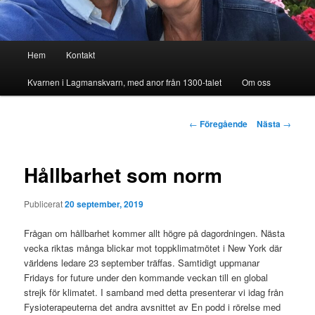
Huvudmeny
Hem
Kontakt
Kvarnen i Lagmanskvarn, med anor från 1300-talet
Om oss
Inläggsnavigering
←
Föregående
Nästa
→
Hållbarhet som norm
Publicerat
20 september, 2019
Frågan om hållbarhet kommer allt högre på dagordningen. Nästa
vecka riktas många blickar mot toppklimatmötet i New York där
världens ledare 23 september träffas. Samtidigt uppmanar
Fridays for future under den kommande veckan till en global
strejk för klimatet. I samband med detta presenterar vi idag från
Fysioterapeuterna det andra avsnittet av En podd i rörelse med