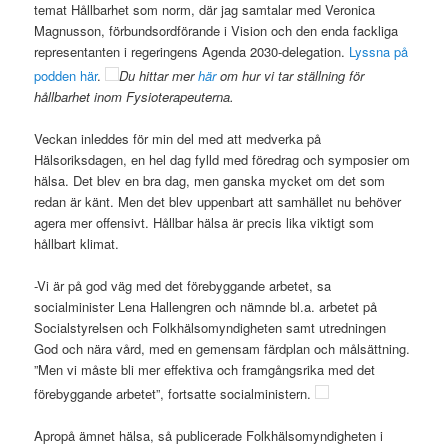
temat Hållbarhet som norm, där jag samtalar med Veronica
Magnusson, förbundsordförande i Vision och den enda fackliga
representanten i regeringens Agenda 2030-delegation.
Lyssna på
podden här
.
Du hittar mer
här
om hur vi tar ställning för
hållbarhet inom Fysioterapeuterna.
Veckan inleddes för min del med att medverka på
Hälsoriksdagen, en hel dag fylld med föredrag och symposier om
hälsa. Det blev en bra dag, men ganska mycket om det som
redan är känt. Men det blev uppenbart att samhället nu behöver
agera mer offensivt. Hållbar hälsa är precis lika viktigt som
hållbart klimat.
-Vi är på god väg med det förebyggande arbetet, sa
socialminister Lena Hallengren och nämnde bl.a. arbetet på
Socialstyrelsen och Folkhälsomyndigheten samt utredningen
God och nära vård, med en gemensam färdplan och målsättning.
”Men vi måste bli mer effektiva och framgångsrika med det
förebyggande arbetet”, fortsatte
socialministern.
Apropå ämnet hälsa, så publicerade Folkhälsomyndigheten i