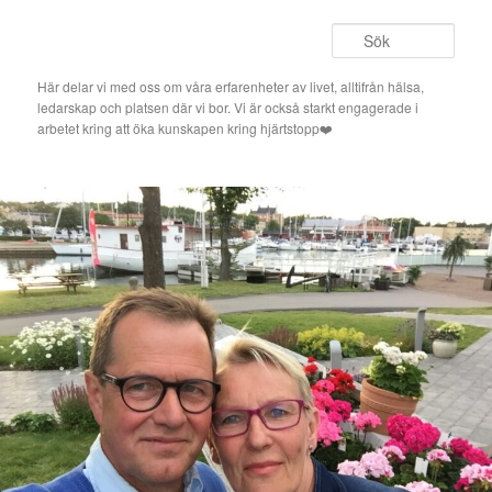
Hoppa
till
Sök
primärt
innehåll
Här delar vi med oss om våra erfarenheter av livet, alltifrån hälsa,
ledarskap och platsen där vi bor. Vi är också starkt engagerade i
arbetet kring att öka kunskapen kring hjärtstopp❤️