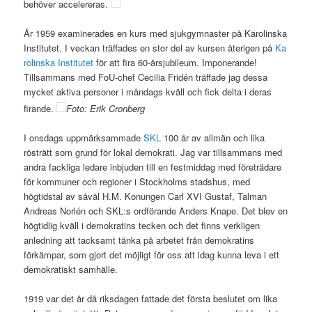
behöver accelereras.
År 1959 examinerades en kurs med sjukgymnaster på Karolinska
Institutet. I veckan träffades en stor del av kursen återigen på
Ka
rolinska Institutet
för att fira 60-årsjubileum. Imponerande!
Tillsammans med FoU-chef Cecilia Fridén träffade jag dessa
mycket aktiva personer i måndags kväll och fick delta i deras
firande.
Foto: Erik Cronberg
I onsdags uppmärksammade
SKL
100 år av allmän och lika
rösträtt som grund för lokal demokrati. Jag var tillsammans med
andra fackliga ledare inbjuden till en festmiddag med företrädare
för kommuner och regioner i Stockholms stadshus, med
högtidstal av såväl H.M. Konungen Carl XVI Gustaf, Talman
Andreas Norlén och SKL:s ordförande Anders Knape. Det blev en
högtidlig kväll i demokratins tecken och det finns verkligen
anledning att tacksamt tänka på arbetet från demokratins
förkämpar, som gjort det möjligt för oss att idag kunna leva i ett
demokratiskt samhälle.
1919 var det år då riksdagen fattade det första beslutet om lika