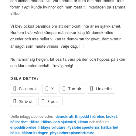
och allmän rösträtt. Det var samma år som min mor föddes. Inte
förrän 1921 kunde kvinnor och män rösta till riksdagen på samma
villkor.
Vi blev också påminda om att demokrati inte är en självklarhet.
Runtom i vår värld kämpar människor idag för demokratins
grunder och inte heller vi kan ta demokrati för givet, demokratin
är något som måste vinnas varje dag.
Nu närmar sig helgen, låt oss ta vara på den och hoppas på skön
och klar septemberluft. Trevlig helg!
DELA DETTA:
Facebook
X
Tumblr
LinkedIn
Skriv ut
E-post
Detta inlägg publicerades i
demokrati
,
En podd i rörelse
,
facket
,
hållbarhet
,
Hälsa
,
Hälso- och sjukvård
,
klimat
och märktes
enpoddirörelse
,
fridaysforfuture
,
Fysioterapeuterna
,
hållbarhet
,
hälsa
,
hälsoriksdagen
,
physiotherapistsforfuture
,