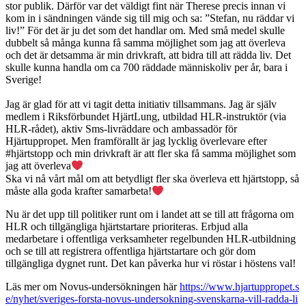
stor publik. Därför var det väldigt fint när Therese precis innan vi
kom in i sändningen vände sig till mig och sa: ”Stefan, nu räddar vi
liv!” För det är ju det som det handlar om. Med små medel skulle
dubbelt så många kunna få samma möjlighet som jag att överleva
och det är detsamma är min drivkraft, att bidra till att rädda liv. Det
skulle kunna handla om ca 700 räddade människoliv per år, bara i
Sverige!
Jag är glad för att vi tagit detta initiativ tillsammans. Jag är själv
medlem i Riksförbundet HjärtLung, utbildad HLR-instruktör (via
HLR-rådet), aktiv Sms-livräddare och ambassadör för
Hjärtuppropet. Men framförallt är jag lycklig överlevare efter
#hjärtstopp och min drivkraft är att fler ska få samma möjlighet som
jag att överleva
Ska vi nå vårt mål om att betydligt fler ska överleva ett hjärtstopp, så
måste alla goda krafter samarbeta!
Nu är det upp till politiker runt om i landet att se till att frågorna om
HLR och tillgängliga hjärtstartare prioriteras. Erbjud alla
medarbetare i offentliga verksamheter regelbunden HLR-utbildning
och se till att registrera offentliga hjärtstartare och gör dom
tillgängliga dygnet runt. Det kan påverka hur vi röstar i höstens val!
Läs mer om Novus-undersökningen här
https://www.hjartuppropet.s
e/nyhet/sveriges-forsta-novus-undersokning-svenskarna-vill-radda-li