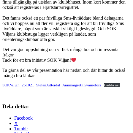
finns tillgänglig på utsidan av kluibbhuset. Inom kort kommer den
också att registreras i Hjärtstartarregistret.
Det fanns också ett par frivilliga Sms-livräddare bland deltagarna
och vi hoppas nu att fler vill registrera sig för att bli frivilliga Sms-
livräddare, något som är särskilt viktigt i glesbygd. Och SOK
Viljans klubbstuga ligger verkligen på landet, som
orienteringsklubbar ofta gör.
Det var god uppslutning och vi fick många bra och intressanta
frågor.
Tack för ett bra initiativ SOK Viljan!
Ta gärna del av vår presentation här nedan och där hittar du också
många bra länkar
SOKViljan_251021_StefanJutterdal_AnnmargrethKvarnefors
Ladda ner
Dela detta:
Facebook
X
Tumblr