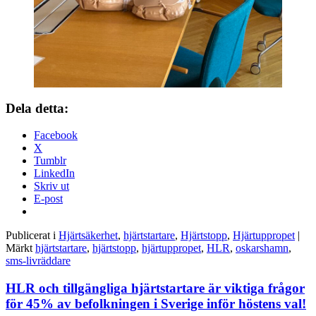
Dela detta:
Facebook
X
Tumblr
LinkedIn
Skriv ut
E-post
Publicerat i
Hjärtsäkerhet
,
hjärtstartare
,
Hjärtstopp
,
Hjärtuppropet
|
Märkt
hjärtstartare
,
hjärtstopp
,
hjärtuppropet
,
HLR
,
oskarshamn
,
sms-livräddare
HLR och tillgängliga hjärtstartare är viktiga frågor
för 45% av befolkningen i Sverige inför höstens val!