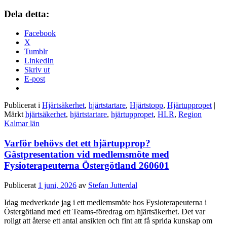
Dela detta:
Facebook
X
Tumblr
LinkedIn
Skriv ut
E-post
Publicerat i
Hjärtsäkerhet
,
hjärtstartare
,
Hjärtstopp
,
Hjärtuppropet
|
Märkt
hjärtsäkerhet
,
hjärtstartare
,
hjärtuppropet
,
HLR
,
Region
Kalmar län
Varför behövs det ett hjärtupprop?
Gästpresentation vid medlemsmöte med
Fysioterapeuterna Östergötland 260601
Publicerat
1 juni, 2026
av
Stefan Jutterdal
Idag medverkade jag i ett medlemsmöte hos Fysioterapeuterna i
Östergötland med ett Teams-föredrag om hjärtsäkerhet. Det var
roligt att återse ett antal ansikten och fint att få sprida kunskap om