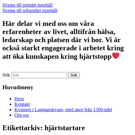
Hoppa till primärt innehåll
Hoppa till sekundärt innehåll
Här delar vi med oss om våra
erfarenheter av livet, alltifrån hälsa,
ledarskap och platsen där vi bor. Vi är
också starkt engagerade i arbetet kring
att öka kunskapen kring hjärtstopp
Sök
Huvudmeny
Hem
Kontakt
Kvarnen i Lagmanskvarn, med anor från 1300-talet
Om oss
Etikettarkiv:
hjärtstartare