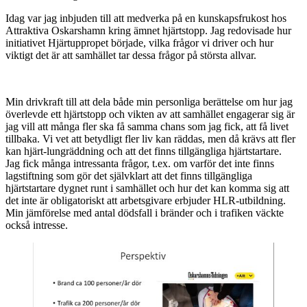
Idag var jag inbjuden till att medverka på en kunskapsfrukost hos
Attraktiva Oskarshamn kring ämnet hjärtstopp. Jag redovisade hur
initiativet Hjärtuppropet började, vilka frågor vi driver och hur
viktigt det är att samhället tar dessa frågor på största allvar.
Min drivkraft till att dela både min personliga berättelse om hur jag
överlevde ett hjärtstopp och vikten av att samhället engagerar sig är
jag vill att många fler ska få samma chans som jag fick, att få livet
tillbaka. Vi vet att betydligt fler liv kan räddas, men då krävs att fler
kan hjärt-lungräddning och att det finns tillgängliga hjärtstartare.
Jag fick många intressanta frågor, t.ex. om varför det inte finns
lagstiftning som gör det självklart att det finns tillgängliga
hjärtstartare dygnet runt i samhället och hur det kan komma sig att
det inte är obligatoriskt att arbetsgivare erbjuder HLR-utbildning.
Min jämförelse med antal dödsfall i bränder och i trafiken väckte
också intresse.