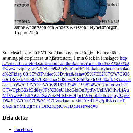
Janne Andersson och Anders Åkesson i Nyhetsmorgon
15 juni 2026
Se också inslag på SVT Smålandsnytt om Region Kalmar läns
satsning på att placera ut hjärtstartare, 1 min 6 sek in i inslaget:
http
s://emea01.safelinks.protection.outlook.com/?url=https%3A%2F%2
Fwww.svtplay.se%2Fvideo%2Fe5dn2od%2Flokala-nyheter-smalan
d%2Fidag-08-35%3Fvideo%3Dvisa&data=05%7C02%7C%7C930
62c13c33b4ffe8b0708ded5ac5d8d%7C84df9e7fe9f640afb435aaaaa
aaaaaaa%7C1%7C0%7C639183133452199874%7CUnknown%7
CTWFpbGZsb3d8eyJFbXB0eU1hcGkiOnRydWUsIlYiOiIwLjAu
MDAwMCIsIlAiOiJXaW4zMiIsIkFOIjoiTWFpbCIsIldUIjoyfQ%3
D%3D%7C0%7C%7C%7C&sdata=vt5kHXzrfH5g2pJbKedaeT
d%2FnYMLZjfYsYDsb2rOptQ%3D&reserved=0
Dela detta:
Facebook