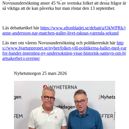
Novusundersökning anser 45 % av svenska folket att dessa frågor är
så viktiga att de kan påverka hur man röstar den 13 september.
Läs debattartikel här
https://www.aftonbladet.se/debatt/a/OkWPRk/j
anne-andersson-nar-matchen-galler-livet-raknas-varenda-sekund
Läs mer om vårens Novusundersökning och politikerenkät här
http
s://www.hjartuppropet.se/nyhet/folket-vill-politikerna-haller-med-var
for-hander-ingenting-ny-undersokning-visar-historisk-samsyn-om-hj
artsakerhet-i-sverige/
Nyhetsmorgon 25 mars 2026