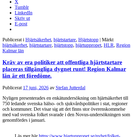
X
Tumblr
LinkedIn
Skriv ut
E-post
Publicerat i
Hjärtsäkerhet
,
hjärtstartare
,
Hjärtstopp
|
Märkt
hjärtsäkerhet
,
hjärtstartare
,
hjärtstopp
,
hjärtuppropet
,
HLR
,
Region
Kalmar län
Kräv av era politiker att offentliga hjärtstartare
placeras tillgängliga dygnet runt! Region Kalmar
län är ett föredöme.
Publicerat
17 juni, 2026
av
Stefan Jutterdal
Nyligen presenterades en enkätundersökning om hjärtsäkerhet till
750 ledande svenska hälso- och sjukvårdspolitiker i stat, regioner
och kommuner. Det visar sig att det finns stor överenskommelse
med vad svenska folket svarade i den Novus-undersökningen som
genomfördes i januari.
Läs mer här
https://www.hjartuppropet.se/nyhet/folket-