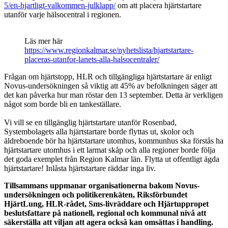
5/en-hjartligt-valkommen-julklapp/
om att placera hjärtstartare
utanför varje hälsocentral i regionen.
Läs mer här
https://www.regionkalmar.se/nyhetslista/hjartstartare-
placeras-utanfor-lanets-alla-halsocentraler/
Frågan om hjärtstopp, HLR och tillgängliga hjärtstartare är enligt
Novus-undersökningen så viktig att 45% av befolkningen säger att
det kan påverka hur man röstar den 13 september. Detta är verkligen
något som borde bli en tankeställare.
Vi vill se en tillgänglig hjärtstartare utanför Rosenbad,
Systembolagets alla hjärtstartare borde flyttas ut, skolor och
äldreboende bör ha hjärtstartare utomhus, kommunhus ska förstås ha
hjärtstartare utomhus i ett larmat skåp och alla regioner borde följa
det goda exemplet från Region Kalmar län. Flytta ut offentligt ägda
hjärtstartare! Inlåsta hjärtstartare räddar inga liv.
Tillsammans uppmanar organisationerna bakom Novus-
undersökningen och politikerenkäten, Riksförbundet
HjärtLung, HLR-rådet, Sms-livräddare och Hjärtuppropet
beslutsfattare på nationell, regional och kommunal nivå att
säkerställa att viljan att agera också kan omsättas i handling.