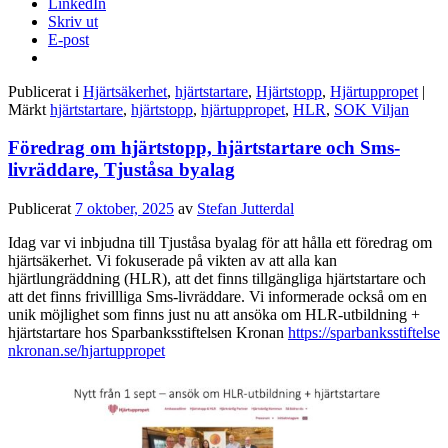
LinkedIn
Skriv ut
E-post
Publicerat i
Hjärtsäkerhet
,
hjärtstartare
,
Hjärtstopp
,
Hjärtuppropet
|
Märkt
hjärtstartare
,
hjärtstopp
,
hjärtuppropet
,
HLR
,
SOK Viljan
Föredrag om hjärtstopp, hjärtstartare och Sms-
livräddare, Tjuståsa byalag
Publicerat
7 oktober, 2025
av
Stefan Jutterdal
Idag var vi inbjudna till Tjuståsa byalag för att hålla ett föredrag om
hjärtsäkerhet. Vi fokuserade på vikten av att alla kan
hjärtlungräddning (HLR), att det finns tillgängliga hjärtstartare och
att det finns frivillliga Sms-livräddare. Vi informerade också om en
unik möjlighet som finns just nu att ansöka om HLR-utbildning +
hjärtstartare hos Sparbanksstiftelsen Kronan
https://sparbanksstiftelse
nkronan.se/hjartuppropet