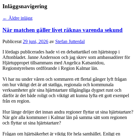
Inläggsnavigering
←
Äldre inlägg
När matchen gäller livet räknas varenda sekund
Publicerat
29 juni, 2026
av
Stefan Jutterdal
I lördags publicerades hade vi en debattartikel om hjärtstopp i
Aftonbladet. Janne Andersson och jag skrev som ambassadörer för
Hjärtuppropet tillsammans med Angelica Katsanidou,
Regionstyrelsens ordförande i Region Kalmar län.
Vi har nu under våren och sommaren ett flertal gånger lyft frågan
om hur viktigt det är att statliga, regionala och kommunala
verksamheter gör sina hjärtstartare tillgängliga dygnet runt och
därför är det både roligt och viktigt att kunna lyfta ett gott exempel
från en region.
Hur länge dröjer det innan andra regioner flyttar ut sina hjärtstartare?
När gör alla kommuner i Kalmar län på samma sätt som regionen
och flyttar ut sina hjärtstartare?
Frågan om hjärtsäkerhet är viktig för hela samhället. Enligt en