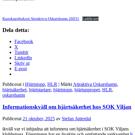
Kunskapsfrukost Attraktiva Oskarshamn 26031
Ladda ner
Dela detta:
Facebook
X
Tumblr
LinkedIn
Skriv ut
E-post
Publicerat i
Hjärtstopp
,
HLR
|
Märkt
Attraktiva Oskarshamn
,
hjärtsäkerhet
,
hjärtstartare
,
hjärtstopp
,
hjärtuppropet
,
HLR
,
oskarshamn
Informationskväll om hjärtsäkerhet hos SOK Viljan
Publicerat
21 oktober, 2025
av
Stefan Jutterdal
ikväll var vi inbjudna att informera om hjärtsäkerhet i SOK Viljans
klubbstuga. Föreningen har en livaktig och omfattande verksamhet
h