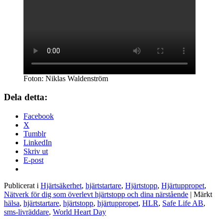
Foton: Niklas Waldenström
Dela detta:
Facebook
X
Tumblr
LinkedIn
Skriv ut
E-post
Publicerat i
Hjärtsäkerhet
,
hjärtstartare
,
Hjärtstopp
,
Hjärtuppropet
,
Nätverk för dig som överlevt hjärtstopp och dina närstående
|
Märkt
hälsa
,
hjärtstartare
,
hjärtstopp
,
hjärtuppropet
,
HLR
,
Safe Life AB
,
sms-livräddare
,
World Heart Day