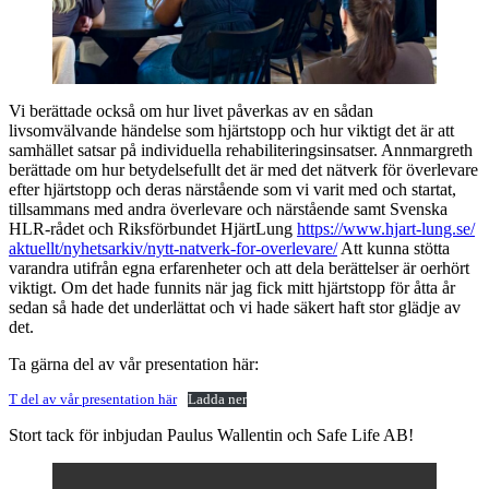
Vi berättade också om hur livet påverkas av en sådan
livsomvälvande händelse som hjärtstopp och hur viktigt det är att
samhället satsar på individuella rehabiliteringsinsatser. Annmargreth
berättade om hur betydelsefullt det är med det nätverk för överlevare
efter hjärtstopp och deras närstående som vi varit med och startat,
tillsammans med andra överlevare och närstående samt Svenska
HLR-rådet och Riksförbundet HjärtLung
https://www.hjart-lung.se/
aktuellt/nyhetsarkiv/nytt-natverk-for-overlevare/
Att kunna stötta
varandra utifrån egna erfarenheter och att dela berättelser är oerhört
viktigt. Om det hade funnits när jag fick mitt hjärtstopp för åtta år
sedan så hade det underlättat och vi hade säkert haft stor glädje av
det.
Ta gärna del av vår presentation här:
T del av vår presentation här
Ladda ner
Stort tack för inbjudan Paulus Wallentin och Safe Life AB!