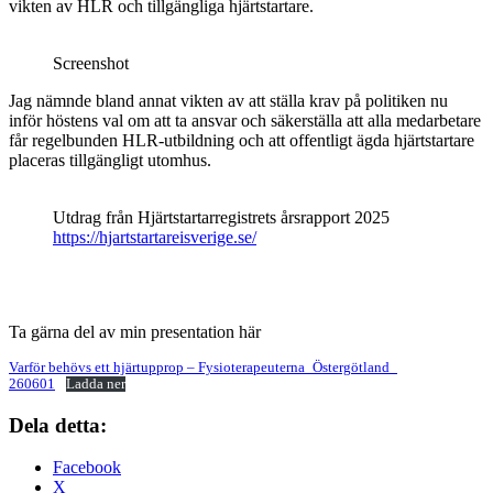
vikten av HLR och tillgängliga hjärtstartare.
Screenshot
Jag nämnde bland annat vikten av att ställa krav på politiken nu
inför höstens val om att ta ansvar och säkerställa att alla medarbetare
får regelbunden HLR-utbildning och att offentligt ägda hjärtstartare
placeras tillgängligt utomhus.
Utdrag från Hjärtstartarregistrets årsrapport 2025
https://hjartstartareisverige.se/
Ta gärna del av min presentation här
Varför behövs ett hjärtupprop – Fysioterapeuterna_Östergötland_
260601
Ladda ner
Dela detta:
Facebook
X