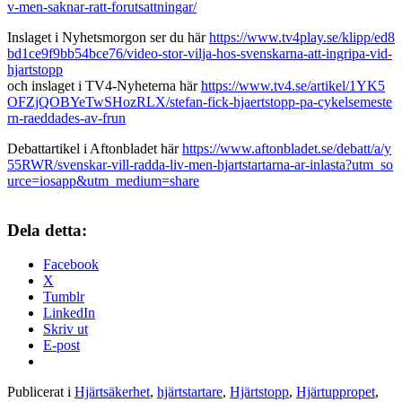
v-men-saknar-ratt-forutsattningar/
Inslaget i Nyhetsmorgon ser du här
https://www.tv4play.se/klipp/ed8
bd1ce9f9bb54bce76/video-stor-vilja-hos-svenskarna-att-ingripa-vid-
hjartstopp
och inslaget i TV4-Nyheterna här
https://www.tv4.se/artikel/1YK5
OFZjQOBYeTwSHozRLX/stefan-fick-hjaertstopp-pa-cykelsemeste
rn-raeddades-av-frun
Debattartikel i Aftonbladet här
https://www.aftonbladet.se/debatt/a/y
55RWR/svenskar-vill-radda-liv-men-hjartstartarna-ar-inlasta?utm_so
urce=iosapp&utm_medium=share
Dela detta:
Facebook
X
Tumblr
LinkedIn
Skriv ut
E-post
Publicerat i
Hjärtsäkerhet
,
hjärtstartare
,
Hjärtstopp
,
Hjärtuppropet
,