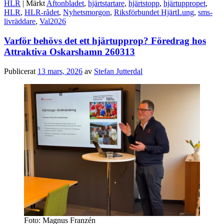
HLR
|
Märkt
Aftonbladet
,
hjärtstartare
,
hjärtstopp
,
hjärtuppropet
,
HLR
,
HLR-rådet
,
Nyhetsmorgon
,
Riksförbundet HjärtLung
,
sms-
livräddare
,
Val2026
Varför behövs det ett hjärtupprop? Föredrag hos
Attraktiva Oskarshamn 260313
Publicerat
13 mars, 2026
av
Stefan Jutterdal
Foto: Magnus Franzén