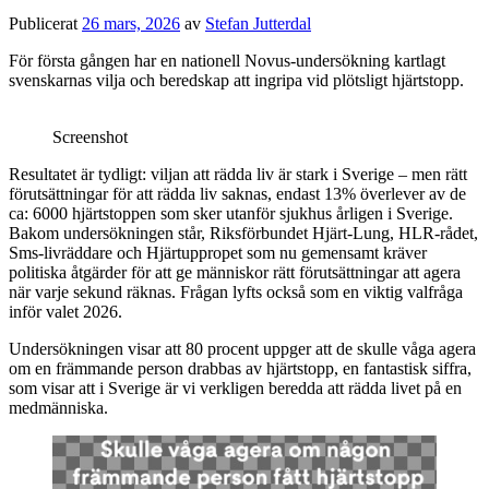
Publicerat
26 mars, 2026
av
Stefan Jutterdal
För första gången har en nationell Novus-undersökning kartlagt
svenskarnas vilja och beredskap att ingripa vid plötsligt hjärtstopp.
Screenshot
Resultatet är tydligt: viljan att rädda liv är stark i Sverige – men rätt
förutsättningar för att rädda liv saknas, endast 13% överlever av de
ca: 6000 hjärtstoppen som sker utanför sjukhus årligen i Sverige.
Bakom undersökningen står, Riksförbundet Hjärt-Lung, HLR-rådet,
Sms-livräddare och Hjärtuppropet som nu gemensamt kräver
politiska åtgärder för att ge människor rätt förutsättningar att agera
när varje sekund räknas. Frågan lyfts också som en viktig valfråga
inför valet 2026.
Undersökningen visar att 80 procent uppger att de skulle våga agera
om en främmande person drabbas av hjärtstopp, en fantastisk siffra,
som visar att i Sverige är vi verkligen beredda att rädda livet på en
medmänniska.