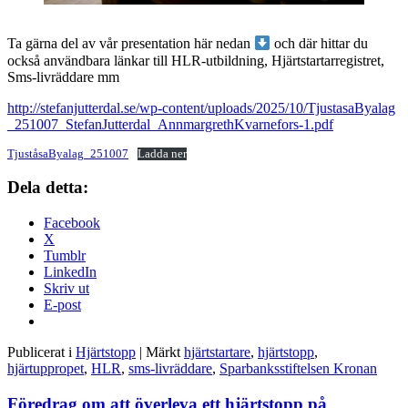
Ta gärna del av vår presentation här nedan
och där hittar du
också användbara länkar till HLR-utbildning, Hjärtstartarregistret,
Sms-livräddare mm
http://stefanjutterdal.se/wp-content/uploads/2025/10/TjustasaByalag
_251007_StefanJutterdal_AnnmargrethKvarnefors-1.pdf
TjuståsaByalag_251007
Ladda ner
Dela detta:
Facebook
X
Tumblr
LinkedIn
Skriv ut
E-post
Publicerat i
Hjärtstopp
|
Märkt
hjärtstartare
,
hjärtstopp
,
hjärtuppropet
,
HLR
,
sms-livräddare
,
Sparbanksstiftelsen Kronan
Föredrag om att överleva ett hjärtstopp på