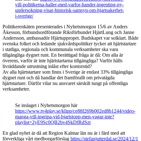
vill-politikerna-haller-med-varfor-hander-ingenting-ny-
undersokning-visar-historisk-samsyn-om-hjartsakerhet-
i-sverige/
Politikerenkäten presenterades i Nyhetsmorgon 15/6 av Anders
Åkesson, förbundsordförande Riksförbundet HjärtLung och Janne
Andersson, ambassadör Hjärtuppropet. Budskapet var solklart. Både
svenska folket och ledande sjukvårdspolitiker tycker att hjärtstartare
i statliga, regionala och kommunala verksamheter ska vara
tillgängliga dygnet runt. En berättigad fråga är då: Om alla är
överens, varför är inte hjärtstartarna tillgängliga? Varför hålls
livräddande utrustning inlåst efter kontorstid?
Av alla hjärtstartare som finns i Sverige är endast 33% tillgängliga
dygnet runt och då handlar det framförallt om privatägda
hjärtstartare. Därför vilar nu ansvaret särskilt tungt på offentliga
verksamheter.
Se inslaget i Nyhetsmorgon här
https://www.tv4play.se/klipp/ce88f269b002ed8b1244/video-
manga-vill-ingripa-vid-hjartstopp-men-vagar-inte?
playlist=2yE9Sc0QB2bv4SkDfRdSzt
En glad nyhet är då att Region Kalmar län nu är i färd med att
förverkliga vårt medborgarförslag
https://stefanjutterdal.se/2024/12/1