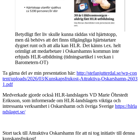
Betydligt fler liv skulle kunna räddas vid hjärtstopp,
men då behövs att det finns tillgängliga hjärtstartare
dygnet runt och att alla kan HLR. Det känns t.ex. helt
orimligt att medarbetare i Oskarshamns kommun inte
erbjuds HLR-utbildning (tidningsartikel i veckan i
Barometern-OT)
Ta gärna del av min presentation här:
http://stefanjutterdal.se/wp-con
tent/uploads/2026/03/Kunskapsfrukost-Attraktiva-Oskarshamn-2603
1.pdf
Medverkade gjorde också HLR-landslagets VD Marie Öhrstedt
Eriksson, som informerade om HLR-landslagets viktiga och
intressanta verksamhet i Oskarshamn och övriga Sverige
https://hlrla
ndslaget.se/
Stort tack till Attraktiva Oskarshamn för att ni tog initiativ till denna
kunskapsfrukost!