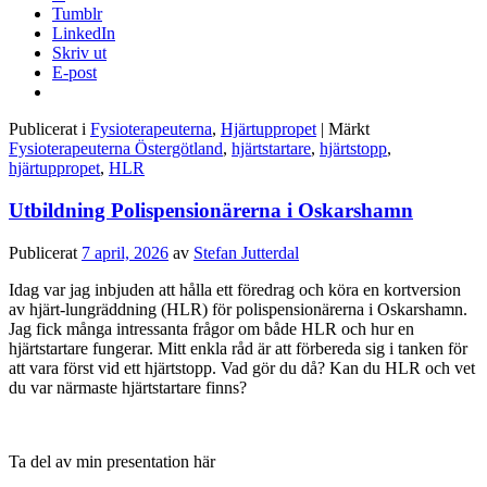
Tumblr
LinkedIn
Skriv ut
E-post
Publicerat i
Fysioterapeuterna
,
Hjärtuppropet
|
Märkt
Fysioterapeuterna Östergötland
,
hjärtstartare
,
hjärtstopp
,
hjärtuppropet
,
HLR
Utbildning Polispensionärerna i Oskarshamn
Publicerat
7 april, 2026
av
Stefan Jutterdal
Idag var jag inbjuden att hålla ett föredrag och köra en kortversion
av hjärt-lungräddning (HLR) för polispensionärerna i Oskarshamn.
Jag fick många intressanta frågor om både HLR och hur en
hjärtstartare fungerar. Mitt enkla råd är att förbereda sig i tanken för
att vara först vid ett hjärtstopp. Vad gör du då? Kan du HLR och vet
du var närmaste hjärtstartare finns?
Ta del av min presentation här