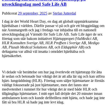
utvecklingsdag med Safe Life AB
Publicerat
29 september, 2025
av
Stefan Jutterdal
I dag är det World Heart Day, en dag att globalt uppmärksamma
hjärthälsan i världen. Därför passar vi på och gör ett blogginlägg om
när Annmargreth och jag i fredags var inbjudna till en nationell
utvecklingsdag på Värmdö för Safe Life AB. Safe Life äger de sex
företag som står bakom initiativet Hjärtuppropet (
ViaMedici AB,
HLR Konsulten Sverige AB, HLR Proffsen i Sverige AB, Medigo
AB, Plusab Medical Solutions AB, och Eldupphör AB
) och
deltagarna var alltså väl insatta i området hjärthälsa och
hjärtsäkerhet.
Vi delade vår berättelse om hur jag överlevde ett hjärtstopp för åtta
år sedan och betonade hur viktigt det är att alla lär sig och kan utföra
hjärt- lungräddning (HLR). Företag som säljer hjärtstartare är förstås
väldigt fokuserade på just hjärtstartare, men det fanns stor
medvetenhet i rummet för hur viktigt det är med både HLR och
tillgängliga hjärtstartare. I mitt eget fall dröjde det 20 minuter innan
ambulansen kom och kunde defibrillera mitt hjärta, och hade jag inte
fått så bra HLR så hade jag inte levt idag.