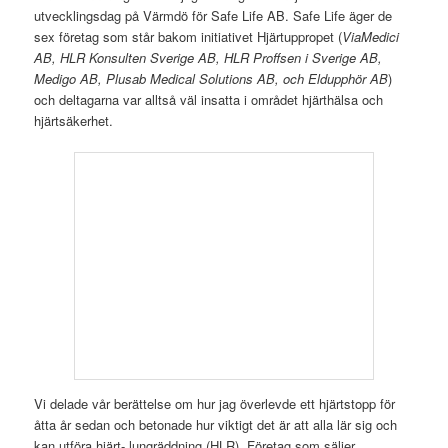
utvecklingsdag på Värmdö för Safe Life AB. Safe Life äger de
sex företag som står bakom initiativet Hjärtuppropet (
ViaMedici
AB, HLR Konsulten Sverige AB, HLR Proffsen i Sverige AB,
Medigo AB, Plusab Medical Solutions AB, och Eldupphör AB
)
och deltagarna var alltså väl insatta i området hjärthälsa och
hjärtsäkerhet.
Vi delade vår berättelse om hur jag överlevde ett hjärtstopp för
åtta år sedan och betonade hur viktigt det är att alla lär sig och
kan utföra hjärt- lungräddning (HLR). Företag som säljer