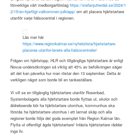
förverkliga vårt medborgarförslag
https://stefanjutterdal.se/2024/1
2/15/en-hjartligt-valkommen-julklapp/
om att placera hjärtstartare
utanför varje hälsocentral i regionen.
Läs mer här
https://www.regionkalmar.se/nyhetslista/hjartstartare-
placeras-utanfor-lanets-alla-halsocentraler/
Frågan om hjärtstopp, HLR och tillgängliga hjärtstartare är enligt
Novus-undersökningen så viktig att 45% av befolkningen säger
att det kan påverka hur man röstar den 13 september. Detta är
verkligen något som borde bli en tankeställare.
Vi vill se en tillgänglig hjärtstartare utanför Rosenbad,
Systembolagets alla hjärtstartare borde flyttas ut, skolor och
äldreboende bör ha hjärtstartare utomhus, kommunhus ska
förstås ha hjärtstartare utomhus i ett larmat skåp och alla
regioner borde följa det goda exemplet från Region Kalmar län.
Flytta ut offentligt ägda hjärtstartare! Inlåsta hjärtstartare räddar
inga liv.