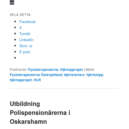
ner
DELA DETTA:
Facebook
X
Tumblr
LinkedIn
Skriv ut
E-post
Publicerat i
Fysioterapeuterna
,
Hjärtuppropet
|
Märkt
Fysioterapeuterna Östergötland
,
hjärtstartare
,
hjärtstopp
,
hjärtuppropet
,
HLR
Utbildning
Polispensionärerna i
Oskarshamn