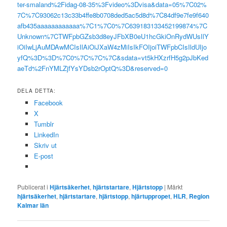
ter-smaland%2Fidag-08-35%3Fvideo%3Dvisa&data=05%7C02%
7C%7C93062c13c33b4ffe8b0708ded5ac5d8d%7C84df9e7fe9f640
afb435aaaaaaaaaaaa%7C1%7C0%7C639183133452199874%7C
Unknown%7CTWFpbGZsb3d8eyJFbXB0eU1hcGkiOnRydWUsIlY
iOiIwLjAuMDAwMCIsIlAiOiJXaW4zMiIsIkFOIjoiTWFpbCIsIldUIjo
yfQ%3D%3D%7C0%7C%7C%7C&sdata=vt5kHXzrfH5g2pJbKed
aeTd%2FnYMLZjfYsYDsb2rOptQ%3D&reserved=0
DELA DETTA:
Facebook
X
Tumblr
LinkedIn
Skriv ut
E-post
Publicerat i
Hjärtsäkerhet
,
hjärtstartare
,
Hjärtstopp
|
Märkt
hjärtsäkerhet
,
hjärtstartare
,
hjärtstopp
,
hjärtuppropet
,
HLR
,
Region
Kalmar län