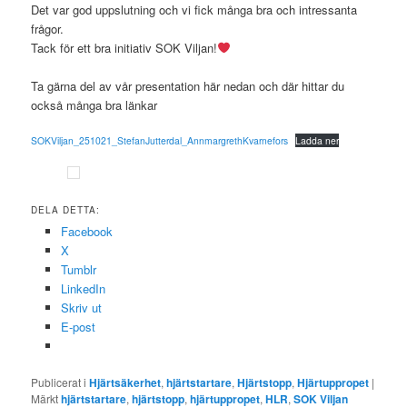
Det var god uppslutning och vi fick många bra och intressanta
frågor.
Tack för ett bra initiativ SOK Viljan!
Ta gärna del av vår presentation här nedan och där hittar du
också många bra länkar
SOKViljan_251021_StefanJutterdal_AnnmargrethKvarnefors
Ladda ner
DELA DETTA:
Facebook
X
Tumblr
LinkedIn
Skriv ut
E-post
Publicerat i
Hjärtsäkerhet
,
hjärtstartare
,
Hjärtstopp
,
Hjärtuppropet
|
Märkt
hjärtstartare
,
hjärtstopp
,
hjärtuppropet
,
HLR
,
SOK Viljan