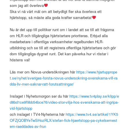
som jag att överleva
Ska vi nå vårt mål om att betydligt fler ska överleva ett
hjärtstopp, så måste alla goda krafter samarbeta!
Nu är det upp till politiker runt om i landet att se till att frågorna
om HLR och tillgängliga hjärtstartare prioriteras. Erbjud alla
medarbetare i offentliga verksamheter regelbunden HLR-
utbildning och se till att registrera offentliga hjärtstartare och gör
dom tillgängliga dygnet runt. Det kan påverka hur vi röstar i
höstens val!
Läs mer om Novus-undersökningen här
https://www.hjartupprope
t.se/nyhet/sveriges-forsta-novus-undersokning-svenskarna-vill-ra
dda-liv-men-saknar-ratt-forutsattningar/
Inslaget i Nyhetsmorgon ser du här
https://www.tv4play.se/klipp/e
d8bd1ce9f9bb54bce76/video-stor-vilja-hos-svenskarna-att-ingripa-
vid-hjartstopp
och inslaget i TV4-Nyheterna här
https://www.tv4.se/artikel/1YK5
OFZjQOBYeTwSHozRLX/stefan-fick-hjaertstopp-pa-cykelsemest
ern-raeddades-av-frun