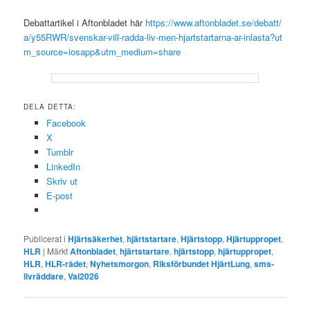
Debattartikel i Aftonbladet här
https://www.aftonbladet.se/debatt/
a/y55RWR/svenskar-vill-radda-liv-men-hjartstartarna-ar-inlasta?ut
m_source=iosapp&utm_medium=share
DELA DETTA:
Facebook
X
Tumblr
LinkedIn
Skriv ut
E-post
Publicerat i
Hjärtsäkerhet
,
hjärtstartare
,
Hjärtstopp
,
Hjärtuppropet
,
HLR
|
Märkt
Aftonbladet
,
hjärtstartare
,
hjärtstopp
,
hjärtuppropet
,
HLR
,
HLR-rådet
,
Nyhetsmorgon
,
Riksförbundet HjärtLung
,
sms-
livräddare
,
Val2026