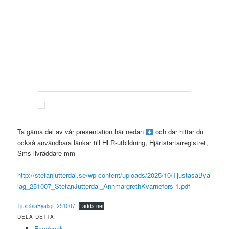
Ta gärna del av vår presentation här nedan
och där hittar du
också användbara länkar till HLR-utbildning, Hjärtstartarregistret,
Sms-livräddare mm
http://stefanjutterdal.se/wp-content/uploads/2025/10/TjustasaBya
lag_251007_StefanJutterdal_AnnmargrethKvarnefors-1.pdf
TjuståsaByalag_251007
Ladda ner
DELA DETTA:
Facebook