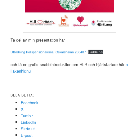
Ta del av min presentation här
Utbildning Polispensionärerna, Oskarshamn 260407
Ladda ner
och få en gratis snabbintroduktion om HLR och hjärtstartare här
a
llakanhlr.nu
DELA DETTA:
Facebook
X
Tumblr
LinkedIn
Skriv ut
E-post