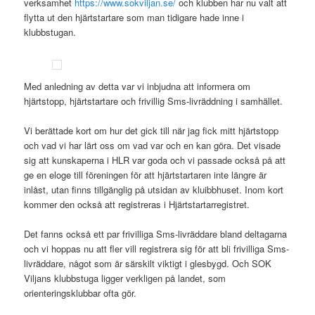
verksamhet
https://www.sokviljan.se/
och klubben har nu valt att
flytta ut den hjärtstartare som man tidigare hade inne i
klubbstugan.
Med anledning av detta var vi inbjudna att informera om
hjärtstopp, hjärtstartare och frivillig Sms-livräddning i samhället.
Vi berättade kort om hur det gick till när jag fick mitt hjärtstopp
och vad vi har lärt oss om vad var och en kan göra. Det visade
sig att kunskaperna i HLR var goda och vi passade också på att
ge en eloge till föreningen för att hjärtstartaren inte längre är
inlåst, utan finns tillgänglig på utsidan av kluibbhuset. Inom kort
kommer den också att registreras i Hjärtstartarregistret.
Det fanns också ett par frivilliga Sms-livräddare bland deltagarna
och vi hoppas nu att fler vill registrera sig för att bli frivilliga Sms-
livräddare, något som är särskilt viktigt i glesbygd. Och SOK
Viljans klubbstuga ligger verkligen på landet, som
orienteringsklubbar ofta gör.