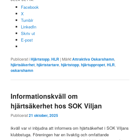
Facebook
X
Tumblr
LinkedIn
Skriv ut
E-post
Publicerat i
Hjärtstopp
,
HLR
|
Märkt
Attraktiva Oskarshamn
,
hjärtsäkerhet
,
hjärtstartare
,
hjärtstopp
,
hjärtuppropet
,
HLR
,
oskarshamn
Informationskväll om
hjärtsäkerhet hos SOK Viljan
Publicerat
21 oktober, 2025
ikväll var vi inbjudna att informera om hjärtsäkerhet i SOK Viljans
klubbstuga. Föreningen har en livaktig och omfattande