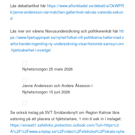
Läs debattartikel här
https://www.aftonbladet.se/debatt/a/OkWPR
k/janne-andersson-nar-matchen-galler-livet-raknas-varenda-sekun
d
Läs mer om vårens Novusundersökning och politikerenkät här
htt
ps://www.hjartuppropet.se/nyhet/folket-vill-politikerna-haller-med-v
arfor-hander-ingenting-ny-undersokning-visar-historisk-samsyn-om
-hjartsakerhet-i-sverige/
Nyhetsmorgon 25 mars 2026
Janne Andersson och Anders Åkesson i
Nyhetsmorgon 15 juni 2026
Se också inslag på SVT Smålandsnytt om Region Kalmar läns
satsning på att placera ut hjärtstartare, 1 min 6 sek in i inslaget:
https://emea01.safelinks.protection.outlook.com/?url=https%3
A%2F%2Fwww.svtplay.se%2Fvideo%2Fe5dn2od%2Flokala-nyhe