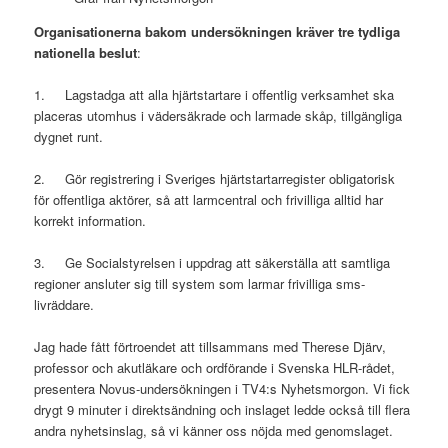
Organisationerna bakom undersökningen kräver
tre tydliga
nationella beslut
:
1. Lagstadga att alla hjärtstartare i offentlig verksamhet ska
placeras utomhus i vädersäkrade och larmade skåp, tillgängliga
dygnet runt.
2. Gör registrering i Sveriges hjärtstartarregister obligatorisk
för offentliga aktörer, så att larmcentral och frivilliga alltid har
korrekt information.
3. Ge Socialstyrelsen i uppdrag att säkerställa att samtliga
regioner ansluter sig till system som larmar frivilliga sms-
livräddare.
Jag hade fått förtroendet att tillsammans med Therese Djärv,
professor och akutläkare och ordförande i Svenska HLR-rådet,
presentera Novus-undersökningen i TV4:s Nyhetsmorgon. Vi fick
drygt 9 minuter i direktsändning och inslaget ledde också till flera
andra nyhetsinslag, så vi känner oss nöjda med genomslaget.