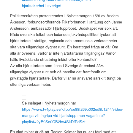
hjartsakerhet-i-sverige/
Politikerenkäten presenterades i Nyhetsmorgon 15/6 av Anders
Åkesson, förbundsordförande Riksförbundet HjärtLung och Janne
Andersson, ambassadör Hjärtuppropet. Budskapet var solklart.
Både svenska folket och ledande sjukvårdspolitiker tycker att
hjärtstartare i statliga, regionala och kommunala verksamheter
ska vara tillgängliga dygnet runt. En berättigad fråga är då: Om
alla är överens, varför är inte hjärtstartarna tillgängliga? Varför
hålls livräddande utrustning inlåst efter kontorstid?
Av alla hjärtstartare som finns i Sverige är endast 33%
tillgängliga dygnet runt och då handlar det framförallt om
privatägda hjärtstartare. Därför vilar nu ansvaret särskilt tungt på
offentliga verksamheter.
Se inslaget i Nyhetsmorgon här
https://www.tv4play.se/klipp/ce88f269b002ed8b1244/video-
manga-vill-ingripa-vid-hjartstopp-men-vagar-inte?
playlist=2yE9Sc0QB2bv4SkDfRdSzt
En glad nyhet är då att Region Kalmar län nu är i färd med att