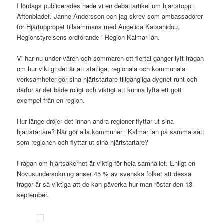
I lördags publicerades hade vi en debattartikel om hjärtstopp i
Aftonbladet. Janne Andersson och jag skrev som ambassadörer
för Hjärtuppropet tillsammans med Angelica Katsanidou,
Regionstyrelsens ordförande i Region Kalmar län.
Vi har nu under våren och sommaren ett flertal gånger lyft frågan
om hur viktigt det är att statliga, regionala och kommunala
verksamheter gör sina hjärtstartare tillgängliga dygnet runt och
därför är det både roligt och viktigt att kunna lyfta ett gott
exempel från en region.
Hur länge dröjer det innan andra regioner flyttar ut sina
hjärtstartare? När gör alla kommuner i Kalmar län på samma sätt
som regionen och flyttar ut sina hjärtstartare?
Frågan om hjärtsäkerhet är viktig för hela samhället. Enligt en
Novusundersökning anser 45 % av svenska folket att dessa
frågor är så viktiga att de kan påverka hur man röstar den 13
september.