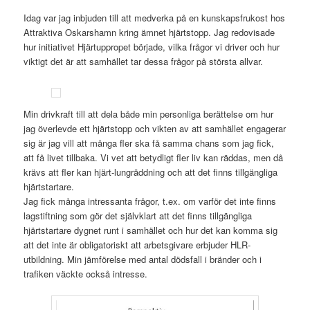
Idag var jag inbjuden till att medverka på en kunskapsfrukost hos
Attraktiva Oskarshamn kring ämnet hjärtstopp. Jag redovisade
hur initiativet Hjärtuppropet började, vilka frågor vi driver och hur
viktigt det är att samhället tar dessa frågor på största allvar.
Min drivkraft till att dela både min personliga berättelse om hur
jag överlevde ett hjärtstopp och vikten av att samhället engagerar
sig är jag vill att många fler ska få samma chans som jag fick,
att få livet tillbaka. Vi vet att betydligt fler liv kan räddas, men då
krävs att fler kan hjärt-lungräddning och att det finns tillgängliga
hjärtstartare.
Jag fick många intressanta frågor, t.ex. om varför det inte finns
lagstiftning som gör det självklart att det finns tillgängliga
hjärtstartare dygnet runt i samhället och hur det kan komma sig
att det inte är obligatoriskt att arbetsgivare erbjuder HLR-
utbildning. Min jämförelse med antal dödsfall i bränder och i
trafiken väckte också intresse.