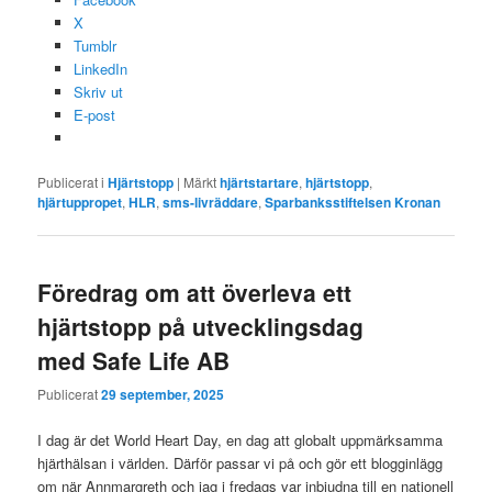
X
Tumblr
LinkedIn
Skriv ut
E-post
Publicerat i
Hjärtstopp
|
Märkt
hjärtstartare
,
hjärtstopp
,
hjärtuppropet
,
HLR
,
sms-livräddare
,
Sparbanksstiftelsen Kronan
Föredrag om att överleva ett
hjärtstopp på utvecklingsdag
med Safe Life AB
Publicerat
29 september, 2025
I dag är det World Heart Day, en dag att globalt uppmärksamma
hjärthälsan i världen. Därför passar vi på och gör ett blogginlägg
om när Annmargreth och jag i fredags var inbjudna till en nationell