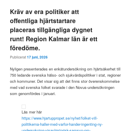
Kräv av era politiker att
offentliga hjärtstartare
placeras tillgängliga dygnet
runt! Region Kalmar län är ett
föredöme.
Publicerat
17 juni, 2026
Nyligen presenterades en enkätundersökning om hjärtsäkerhet till
750 ledande svenska hälso- och sjukvårdspolitiker i stat, regioner
och kommuner. Det visar sig att det finns stor överenskommelse
med vad svenska folket svarade i den Novus-undersökningen
som genomfördes i januari.
Läs mer här
https://www.hjartuppropet.se/nyhet/folket-vill-
politikerna-haller-med-varfor-hander-ingenting-ny-
undersokning-visar-historisk-samsyn-om-