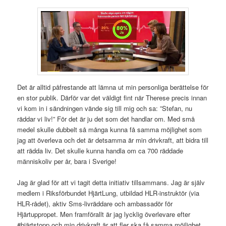
Det är alltid påfrestande att lämna ut min personliga berättelse för
en stor publik. Därför var det väldigt fint när Therese precis innan
vi kom in i sändningen vände sig till mig och sa: ”Stefan, nu
räddar vi liv!” För det är ju det som det handlar om. Med små
medel skulle dubbelt så många kunna få samma möjlighet som
jag att överleva och det är detsamma är min drivkraft, att bidra till
att rädda liv. Det skulle kunna handla om ca 700 räddade
människoliv per år, bara i Sverige!
Jag är glad för att vi tagit detta initiativ tillsammans. Jag är själv
medlem i Riksförbundet HjärtLung, utbildad HLR-instruktör (via
HLR-rådet), aktiv Sms-livräddare och ambassadör för
Hjärtuppropet. Men framförallt är jag lycklig överlevare efter
#hjärtstopp och min drivkraft är att fler ska få samma möjlighet