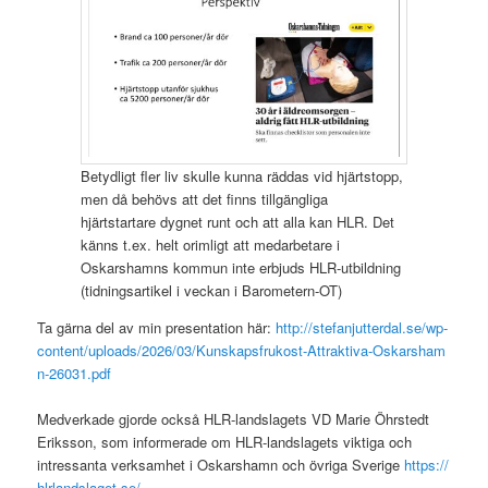
Betydligt fler liv skulle kunna räddas vid hjärtstopp,
men då behövs att det finns tillgängliga
hjärtstartare dygnet runt och att alla kan HLR. Det
känns t.ex. helt orimligt att medarbetare i
Oskarshamns kommun inte erbjuds HLR-utbildning
(tidningsartikel i veckan i Barometern-OT)
Ta gärna del av min presentation här:
http://stefanjutterdal.se/wp-
content/uploads/2026/03/Kunskapsfrukost-Attraktiva-Oskarsham
n-26031.pdf
Medverkade gjorde också HLR-landslagets VD Marie Öhrstedt
Eriksson, som informerade om HLR-landslagets viktiga och
intressanta verksamhet i Oskarshamn och övriga Sverige
https://
hlrlandslaget.se/