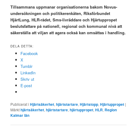
Tillsammans uppmanar organisationerna bakom Novus-
undersökningen och politikerenkäten, Riksförbundet
HjärtLung, HLR-rådet, Sms-livräddare och Hjärtuppropet
beslutsfattare på nationell, regional och kommunal nivå att
säkerställa att viljan att agera också kan omsättas i handling.
DELA DETTA:
Facebook
X
Tumblr
LinkedIn
Skriv ut
E-post
Publicerat i
Hjärtsäkerhet
,
hjärtstartare
,
Hjärtstopp
,
Hjärtuppropet
|
Märkt
hjärtsäkerhet
,
hjärtstartare
,
hjärtuppropet
,
HLR
,
Region
Kalmar län