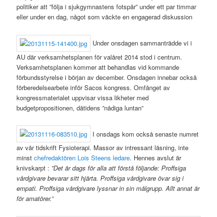
politiker att ”följa i sjukgymnastens fotspår” under ett par timmar
eller under en dag, något som väckte en engagerad diskussion
Under onsdagen sammanträdde vi i
AU där verksamhetsplanen för valåret 2014 stod i centrum.
Verksamhetsplanen kommer att behandlas vid kommande
förbundsstyrelse i början av december. Onsdagen innebar också
förberedelsearbete inför Sacos kongress. Omfånget av
kongressmaterialet uppvisar vissa likheter med
budgetpropositionen, dåtidens ”nådiga luntan”
I onsdags kom också senaste numret
av vår tidskrift Fysioterapi. Massor av intressant läsning, inte
minst
chefredaktören Lois Steens ledare
. Hennes avslut är
knivskarpt :
”Det är dags för alla att förstå följande: Proffsiga
vårdgivare bevarar sitt hjärta. Proffsiga vårdgivare övar sig i
empati. Proffsiga vårdgivare lyssnar in sin målgrupp. Allt annat är
för amatörer.”