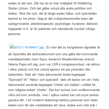
sedan är det slut. Där har du en klar möjlighet till förbättring
Stefan Löfven. Och det gäller också alla andra politiker och
ledare. Tänk lite nytt, det är länge sedan hälso- och sjukvården
bestod av tre yrken. Idag är det multiprofessionella team där
sjukgymnaster, arbetsterapeuter, psykologer, kuratorer, dietister,
logopeder m.fl. är för patienter och närstående mycket viktiga
personer
En stor del av kongressen ägnades åt
att fastställa det åsiktsdokument som ska gälla den kommande
mandatperioden inom Saco, benämnt Akademikernas ansvar.
Helena Pepa och jag, som var LSR:s kongressombud, var aktiva
i olika utskott och fick också igenom ett par yrkanden från
talarstolen. Dels att i hela dokumentet ändra begreppet
”Sjukvård” till ” Hälso- och sjukvård”, dels ett beslut om att i hela
dokumentet använda begreppet ”chefer och ledare” i stället för
som tidigare enbart ”chefer”. Det kan tyckas som ovidkommande
vilka ord som används, men i själva verket kan ord styra tanken
ganska lätt. I ett modernt ledarskap behövs personer som leder,
ledare som får alla medarbetare att växa, ledare som inte står i