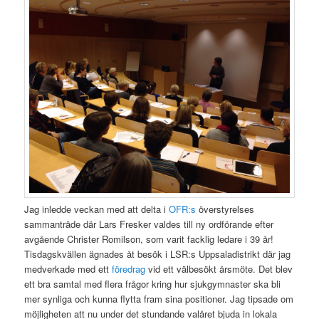
Jag inledde veckan med att delta i
OFR:s
överstyrelses
sammanträde där Lars Fresker valdes till ny ordförande efter
avgående Christer Romilson, som varit facklig ledare i 39 år!
Tisdagskvällen ägnades åt besök i LSR:s Uppsaladistrikt där jag
medverkade med ett
föredrag
vid ett välbesökt årsmöte. Det blev
ett bra samtal med flera frågor kring hur sjukgymnaster ska bli
mer synliga och kunna flytta fram sina positioner. Jag tipsade om
möjligheten att nu under det stundande valåret bjuda in lokala