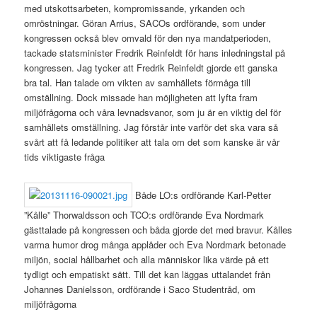
med utskottsarbeten, kompromissande, yrkanden och
omröstningar. Göran Arrius, SACOs ordförande, som under
kongressen också blev omvald för den nya mandatperioden,
tackade statsminister Fredrik Reinfeldt för hans inledningstal på
kongressen. Jag tycker att Fredrik Reinfeldt gjorde ett ganska
bra tal. Han talade om vikten av samhällets förmåga till
omställning. Dock missade han möjligheten att lyfta fram
miljöfrågorna och våra levnadsvanor, som ju är en viktig del för
samhällets omställning. Jag förstår inte varför det ska vara så
svårt att få ledande politiker att tala om det som kanske är vår
tids viktigaste fråga
Både LO:s ordförande Karl-Petter
”Kålle” Thorwaldsson och TCO:s ordförande Eva Nordmark
gästtalade på kongressen och båda gjorde det med bravur. Kålles
varma humor drog många applåder och Eva Nordmark betonade
miljön, social hållbarhet och alla människor lika värde på ett
tydligt och empatiskt sätt. Till det kan läggas uttalandet från
Johannes Danielsson, ordförande i Saco Studentråd, om
miljöfrågorna