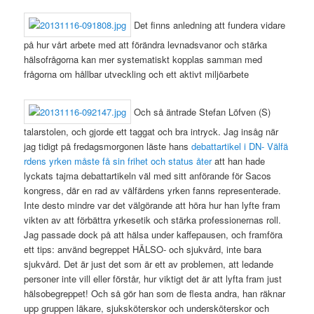
Det finns anledning att fundera vidare
på hur vårt arbete med att förändra levnadsvanor och stärka
hälsofrågorna kan mer systematiskt kopplas samman med
frågorna om hållbar utveckling och ett aktivt miljöarbete
Och så äntrade Stefan Löfven (S)
talarstolen, och gjorde ett taggat och bra intryck. Jag insåg när
jag tidigt på fredagsmorgonen läste hans
debattartikel i DN- Välfä
rdens yrken måste få sin frihet och status åter
att han hade
lyckats tajma debattartikeln väl med sitt anförande för Sacos
kongress, där en rad av välfärdens yrken fanns representerade.
Inte desto mindre var det välgörande att höra hur han lyfte fram
vikten av att förbättra yrkesetik och stärka professionernas roll.
Jag passade dock på att hälsa under kaffepausen, och framföra
ett tips: använd begreppet HÄLSO- och sjukvård, inte bara
sjukvård. Det är just det som är ett av problemen, att ledande
personer inte vill eller förstår, hur viktigt det är att lyfta fram just
hälsobegreppet! Och så gör han som de flesta andra, han räknar
upp gruppen läkare, sjuksköterskor och undersköterskor och