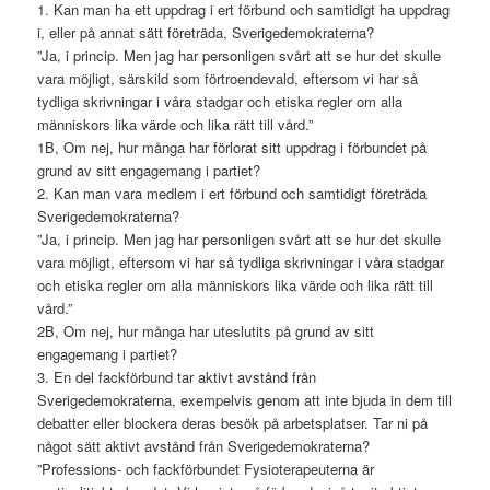
1. Kan man ha ett uppdrag i ert förbund och samtidigt ha uppdrag
i, eller på annat sätt företräda, Sverigedemokraterna?
”Ja, i princip. Men jag har personligen svårt att se hur det skulle
vara möjligt, särskild som förtroendevald, eftersom vi har så
tydliga skrivningar i våra stadgar och etiska regler om alla
människors lika värde och lika rätt till vård.”
1B, Om nej, hur många har förlorat sitt uppdrag i förbundet på
grund av sitt engagemang i partiet?
2. Kan man vara medlem i ert förbund och samtidigt företräda
Sverigedemokraterna?
”Ja, i princip. Men jag har personligen svårt att se hur det skulle
vara möjligt, eftersom vi har så tydliga skrivningar i våra stadgar
och etiska regler om alla människors lika värde och lika rätt till
vård.”
2B, Om nej, hur många har uteslutits på grund av sitt
engagemang i partiet?
3. En del fackförbund tar aktivt avstånd från
Sverigedemokraterna, exempelvis genom att inte bjuda in dem till
debatter eller blockera deras besök på arbetsplatser. Tar ni på
något sätt aktivt avstånd från Sverigedemokraterna?
”Professions- och fackförbundet Fysioterapeuterna är