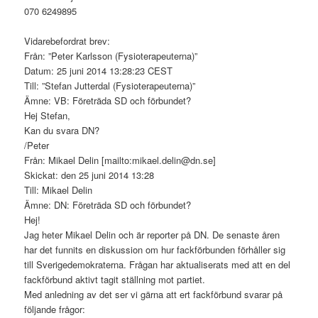
070 6249895
Vidarebefordrat brev:
Från: ”Peter Karlsson (Fysioterapeuterna)”
Datum: 25 juni 2014 13:28:23 CEST
Till: ”Stefan Jutterdal (Fysioterapeuterna)”
Ämne: VB: Företräda SD och förbundet?
Hej Stefan,
Kan du svara DN?
/Peter
Från: Mikael Delin [mailto:mikael.delin@dn.se]
Skickat: den 25 juni 2014 13:28
Till: Mikael Delin
Ämne: DN: Företräda SD och förbundet?
Hej!
Jag heter Mikael Delin och är reporter på DN. De senaste åren
har det funnits en diskussion om hur fackförbunden förhåller sig
till Sverigedemokraterna. Frågan har aktualiserats med att en del
fackförbund aktivt tagit ställning mot partiet.
Med anledning av det ser vi gärna att ert fackförbund svarar på
följande frågor: