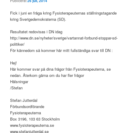
Publicerat
26 juli, 2014
Fick i juni en fråga kring Fysioterapeuternas ställningstagande
kring Sverigedemokraterna (SD).
Resultatet redovisas i DN idag
http://www.dn.se/nyheter/sverige/vartannat-forbund-stoppar-sd-
politiker/
För kännedom så kommer här mitt fullständiga svar till DN :
Hej!
Här kommer svar på dina frågor från Fysioterapeuterna, se
nedan. Återkom gärna om du har fler frågor
Hälsningar
/Stefan
Stefan Jutterdal
Förbundsordförande
Fysioterapeuterna
Box 3196, 103 63 Stockholm
www.fysioterapeuterna.se
www.stefanjutterdal.se