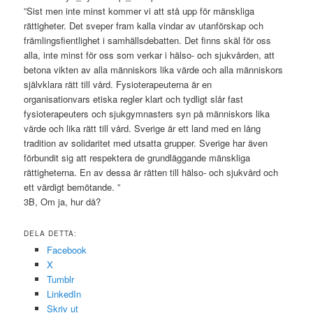
”Sist men inte minst kommer vi att stå upp för mänskliga
rättigheter. Det sveper fram kalla vindar av utanförskap och
främlingsfientlighet i samhällsdebatten. Det finns skäl för oss
alla, inte minst för oss som verkar i hälso- och sjukvården, att
betona vikten av alla människors lika värde och alla människors
självklara rätt till vård. Fysioterapeuterna är en
organisationvars etiska regler klart och tydligt slår fast
fysioterapeuters och sjukgymnasters syn på människors lika
värde och lika rätt till vård. Sverige är ett land med en lång
tradition av solidaritet med utsatta grupper. Sverige har även
förbundit sig att respektera de grundläggande mänskliga
rättigheterna. En av dessa är rätten till hälso- och sjukvård och
ett värdigt bemötande. ”
3B, Om ja, hur då?
DELA DETTA:
Facebook
X
Tumblr
LinkedIn
Skriv ut