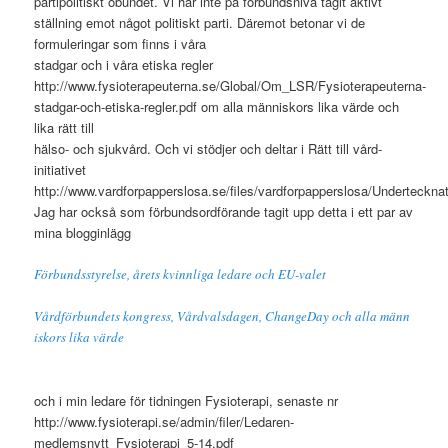
partipolitiskt obundet. Vi har inte på förbundsnivå tagit aktivt
ställning emot något politiskt parti. Däremot betonar vi de
formuleringar som finns i våra
stadgar och i våra etiska regler
http://www.fysioterapeuterna.se/Global/Om_LSR/Fysioterapeuterna-
stadgar-och-etiska-regler.pdf om alla människors lika värde och
lika rätt till
hälso- och sjukvård. Och vi stödjer och deltar i Rätt till vård-
initiativet
http://www.vardforpapperslosa.se/files/vardforpapperslosa/Underteckn
Jag har också som förbundsordförande tagit upp detta i ett par av
mina blogginlägg
Förbundsstyrelse, årets kvinnliga ledare och EU-valet
Vårdförbundets kongress, Vårdvalsdagen, ChangeDay och alla männ
iskors lika värde
och i min ledare för tidningen Fysioterapi, senaste nr
http://www.fysioterapi.se/admin/filer/Ledaren-
medlemsnytt_Fysioterapi_5-14.pdf