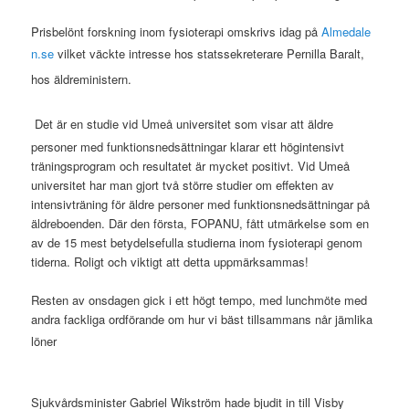
Prisbelönt forskning inom fysioterapi omskrivs idag på
Almedale
n.se
vilket väckte intresse hos statssekreterare Pernilla Baralt,
hos äldreministern.
Det är en studie
vid Umeå universitet som visar att äldre
personer med funktionsnedsättningar klarar ett högintensivt
träningsprogram och resultatet är mycket positivt. Vid Umeå
universitet har man gjort två större studier om effekten av
intensivträning för äldre personer med funktionsnedsättningar på
äldreboenden. Där den första, FOPANU, fått utmärkelse som en
av de 15 mest betydelsefulla studierna inom fysioterapi genom
tiderna. Roligt och viktigt att detta uppmärksammas!
Resten av onsdagen gick i ett högt tempo, med lunchmöte med
andra fackliga ordförande om hur vi bäst tillsammans når jämlika
löner
Sjukvårdsminister Gabriel Wikström hade bjudit in till Visby