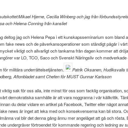
sutskottet:Mikael Hjerne, Cecilia Winberg och jag från förbundsstyre
pa och Helena Conning från kansliet
ag deltog jag och Helena Pepa i ett kunskapsseminarium som bland 
om fake news och de påverkansoperationer som ständigt pågår i vårt
ycket viktigt och allvarligt och tankarna från dagen kommer att dröja
rangörer var LO, TCO, Saco och Svenskt Näringsliv och medverkade 
n för militära underrättelsetjänsten.
Patrik Oksanen, Hudiksvalls t
ndberg, Aftonbladet samt Chefen för MUST Gunnar Karlsson
viktig sak för oss alla, inte minst för oss som facklig organisation, 
i vårt demokratiska samhälle är att vara noggranna i vår källkritik. Tänk
 innan du delar vidare en artikel på Facebook, Twitter eller något annat
ke news är inget att leka med och konsekvenserna kan bli stora. Oc
lmänna val blir det denna gång ännu mer angeläget att gå och rösta. E
nde undergräver förtroendet för kommande regering och ledning av s