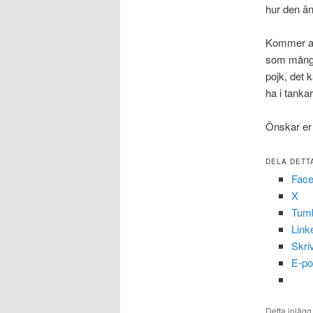
hur den än
Kommer att
som många
pojk, det k
ha i tanka
Önskar er a
DELA DETT
Fac
X
Tumb
Link
Skri
E-po
Detta inlägg