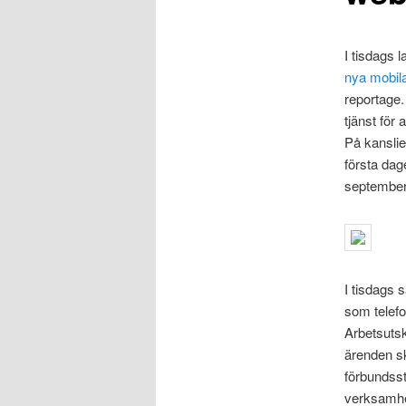
I tisdags 
nya mobil
reportage.
tjänst för
På kanslie
första dag
september.
I tisdags 
som telef
Arbetsutsk
ärenden sk
förbundsst
verksamhet