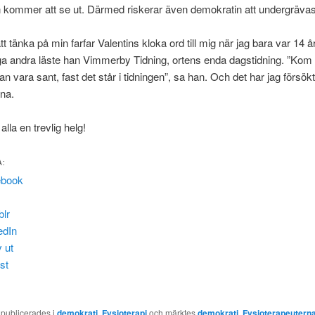
 kommer att se ut. Därmed riskerar även demokratin att undergrävas
 tänka på min farfar Valentins kloka ord till mig när jag bara var 14 å
 andra läste han Vimmerby Tidning, ortens enda dagstidning. ”Kom 
an vara sant, fast det står i tidningen”, sa han. Och det har jag försökt
rna.
lla en trevlig helg!
A:
ebook
lr
edIn
v ut
st
 publicerades i
demokrati
,
Fysioterapi
och märktes
demokrati
,
Fysioterapeutern