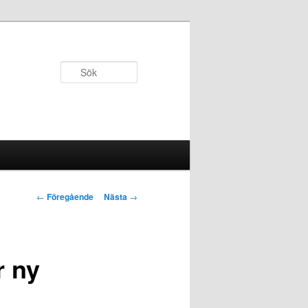
Sök
Inläggsnavigering
←
Föregående
Nästa
→
r ny