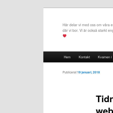
Hoppa
till
primärt
Här delar vi med oss om våra erf
innehåll
där vi bor. Vi är också starkt e
Huvudmeny
Hem
Kontakt
Kvarnen i
Publicerat
19 januari, 2018
Tid
we