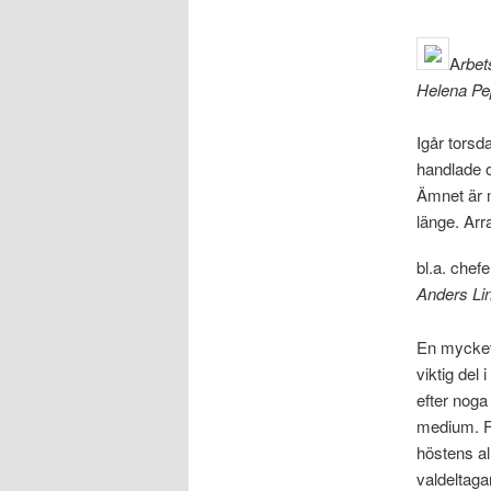
A
rbet
Helena Pe
Igår torsd
handlade 
Ämnet är m
länge. Ar
bl.a. chefe
Anders Li
En mycket 
viktig del 
efter noga
medium. Fa
höstens al
valdeltaga