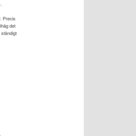
.
r. Precis
ihåg det
 ständigt
a
,