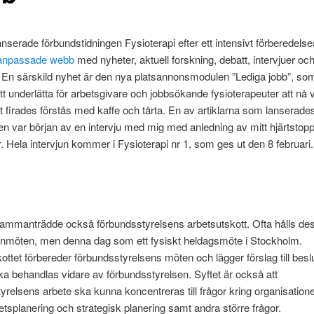
lanserade förbundstidningen Fysioterapi efter ett intensivt förberedelse
anpassade webb
med nyheter, aktuell forskning, debatt, intervjuer oc
 En särskild nyhet är den nya platsannonsmodulen ”Lediga jobb”, so
 att underlätta för arbetsgivare och jobbsökande fysioterapeuter att nå 
t firades förstås med kaffe och tårta. En av artiklarna som lanserade
en var början av en intervju med mig med anledning av mitt hjärtstopp
 Hela intervjun kommer i Fysioterapi nr 1, som ges ut den 8 februari.
sammanträdde också förbundsstyrelsens arbetsutskott. Ofta hålls d
onmöten, men denna dag som ett fysiskt heldagsmöte i Stockholm.
ottet förbereder förbundsstyrelsens möten och lägger förslag till beslut
a behandlas vidare av förbundsstyrelsen. Syftet är också att
yrelsens arbete ska kunna koncentreras till frågor kring organisatione
splanering och strategisk planering samt andra större frågor.