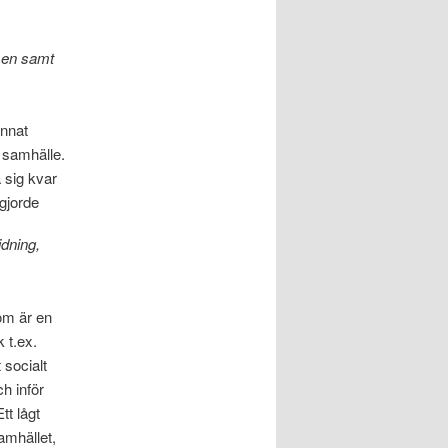
lsen samt
annat
 samhälle.
 sig kvar
gjorde
idning,
som är en
 t.ex.
 socialt
h inför
tt lågt
amhället,