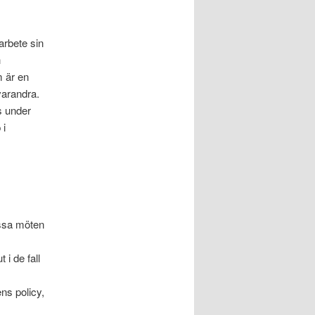
arbete sin
h
m är en
varandra.
s under
 i
essa möten
 i de fall
ns policy,