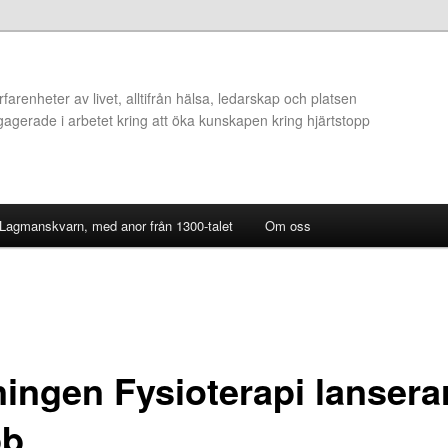
arenheter av livet, alltifrån hälsa, ledarskap och platsen
ngagerade i arbetet kring att öka kunskapen kring hjärtstopp
 Lagmanskvarn, med anor från 1300-talet
Om oss
ningen Fysioterapi lansera
bb