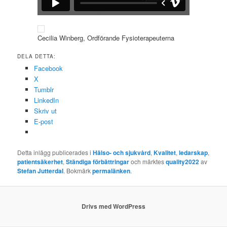
Cecilia Winberg, Ordförande Fysioterapeuterna
DELA DETTA:
Facebook
X
Tumblr
LinkedIn
Skriv ut
E-post
Detta inlägg publicerades i
Hälso- och sjukvård
,
Kvalitet
,
ledarskap
,
patientsäkerhet
,
Ständiga förbättringar
och märktes
quality2022
av
Stefan Jutterdal
. Bokmärk
permalänken
.
Drivs med WordPress