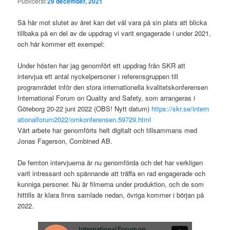
Publicerat
29 december, 2021
Så här mot slutet av året kan det väl vara på sin plats att blicka
tillbaka på en del av de uppdrag vi varit engagerade i under 2021,
och här kommer ett exempel:
Under hösten har jag genomfört ett uppdrag från SKR att
intervjua ett antal nyckelpersoner i referensgruppen till
programrådet inför den stora internationella kvalitetskonferensen
International Forum on Quality and Safety, som arrangeras i
Göteborg 20-22 juni 2022 (OBS! Nytt datum)
https://skr.se/intern
ationalforum2022/omkonferensen.59729.html
Vårt arbete har genomförts helt digitalt och tillsammans med
Jonas Fagerson, Combined AB.
De femton intervjuerna är nu genomförda och det har verkligen
varit intressant och spännande att träffa en rad engagerade och
kunniga personer. Nu är filmerna under produktion, och de som
hittills är klara finns samlade nedan, övriga kommer i början på
2022.