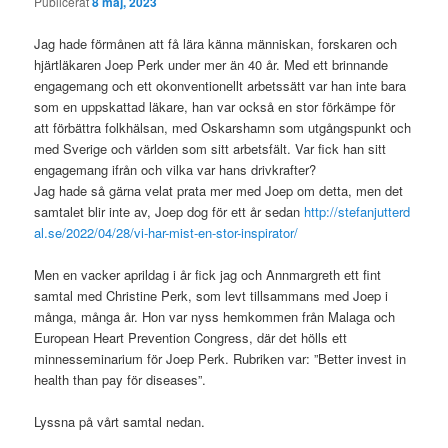
Publicerat
8 maj, 2023
Jag hade förmånen att få lära känna människan, forskaren och
hjärtläkaren Joep Perk under mer än 40 år. Med ett brinnande
engagemang och ett okonventionellt arbetssätt var han inte bara
som en uppskattad läkare, han var också en stor förkämpe för
att förbättra folkhälsan, med Oskarshamn som utgångspunkt och
med Sverige och världen som sitt arbetsfält. Var fick han sitt
engagemang ifrån och vilka var hans drivkrafter?
Jag hade så gärna velat prata mer med Joep om detta, men det
samtalet blir inte av, Joep dog för ett år sedan
http://stefanjutterd
al.se/2022/04/28/vi-har-mist-en-stor-inspirator/
Men en vacker aprildag i år fick jag och Annmargreth ett fint
samtal med Christine Perk, som levt tillsammans med Joep i
många, många år. Hon var nyss hemkommen från Malaga och
European Heart Prevention Congress, där det hölls ett
minnesseminarium för Joep Perk. Rubriken var: ”Better invest in
health than pay för diseases”.
Lyssna på vårt samtal nedan.