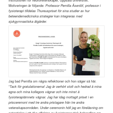
institutionen för neurovetenskaper, Uppsala universitet.
Motiveringen är följande:
Professor Pernilla Åsenlöf, professor i
fysioterapi tilldelas Thureuspriset för sina studier av hur
beteendemedicinska strategier kan integreras med
sjukgymnastiska åtgärder.
Jag bad Pernilla om några reflektioner och hon säger så här.
”
Tack för gratulationerna!
Jag är oerhört stolt och hedrad å mina
egna och mina kollegors vägnar och inte minst å
fysioterapiämnets vägnar. Jag har idag mottagit priset i en
prisceremoni med tre andra pristagare från tre andra
vetenskapsområden. Under ceremonin höll jag en föreläsning om
potentialen i att öka effekten av fysioterapeutisk behandling om