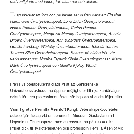
sedvanligt vis med lunch, tal, blommor och diplom.
Jag skickar ett foto och på bilden ser vi från vänster:
Elisabet
Hammarén Överfysioterapeut, Lena Zidén Överfysioterapeut,
Hanna Persson Överfysioterapeut, Carina Persson
Överfysioterapeut, Margit Alt Murphy Överfysioterapeut, Annelie
Bilberg Överfysioterapeut, Ann Björkdahl Överarbetsterapeut,
Gunilla Forsberg- Wärleby Överarbetsterapeut, Iolanda Santos
Tavares Silva Överarbetsterapeut. Saknas på bilden från vår
verksamhet gör: Monika Fagevik Olsén Översjukgymnast, Maria
Bäck Överfysioterapeut och Gunilla Kjellby Wendt
Överfysioterapeut
Från Fysioterapeuterna gläds vi åt att Sahlgrenska
Universitetssjukhuset nu öppnar möjligheter till nya karriärvägar
också för flera professioner. Även här hoppas vi andra följer efter!
Varmt grattis Pernilla Åsenlöf!
Kungl. Vetenskaps-Societeten
delade igår tisdag vid en ceremoni i Museum Gustavianum i
Uppsala ut Thuréuspriset med en prissumma på 100.000 kr.
Priset gick till fysioterapeuten och professorn Pernilla Åsenlöf vid