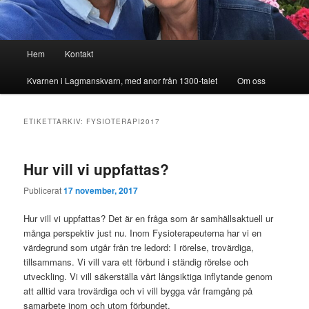
Huvudmeny
Hem
Kontakt
Kvarnen i Lagmanskvarn, med anor från 1300-talet
Om oss
ETIKETTARKIV:
FYSIOTERAPI2017
Hur vill vi uppfattas?
Publicerat
17 november, 2017
Hur vill vi uppfattas? Det är en fråga som är samhällsaktuell ur
många perspektiv just nu. Inom Fysioterapeuterna har vi en
värdegrund som utgår från tre ledord: I rörelse, trovärdiga,
tillsammans. Vi vill vara ett förbund i ständig rörelse och
utveckling. Vi vill säkerställa vårt långsiktiga inflytande genom
att alltid vara trovärdiga och vi vill bygga vår framgång på
samarbete inom och utom förbundet.