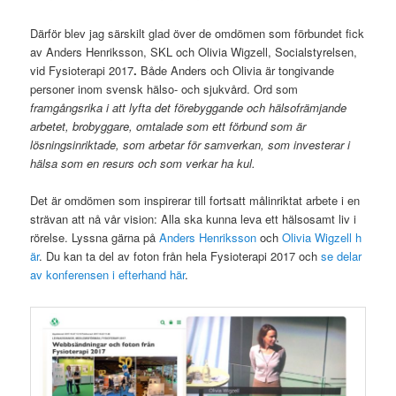
Därför blev jag särskilt glad över de omdömen som förbundet fick
av Anders Henriksson, SKL och Olivia Wigzell, Socialstyrelsen,
vid Fysioterapi 2017
.
Både Anders och Olivia är tongivande
personer inom svensk hälso- och sjukvård. Ord som
framgångsrika i att lyfta det förebyggande och hälsofrämjande
arbetet, brobyggare, omtalade som ett förbund som är
lösningsinriktade, som arbetar för samverkan, som investerar i
hälsa som en resurs och som verkar ha kul.
Det är omdömen som inspirerar till fortsatt målinriktat arbete i en
strävan att nå vår vision: Alla ska kunna leva ett hälsosamt liv i
rörelse. Lyssna gärna på
Anders Henriksson
och
Olivia Wigzell h
är
. Du kan ta del av foton från hela Fysioterapi 2017 och
se delar
av konferensen i efterhand här
.