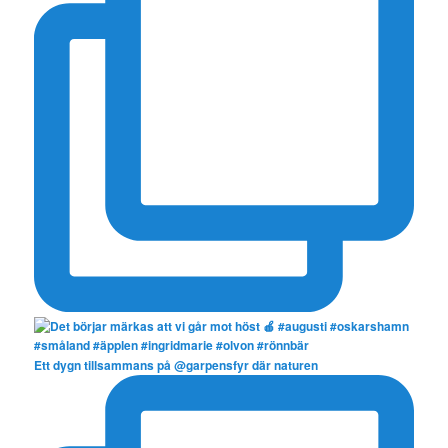
Ett dygn tillsammans på @garpensfyr där naturen