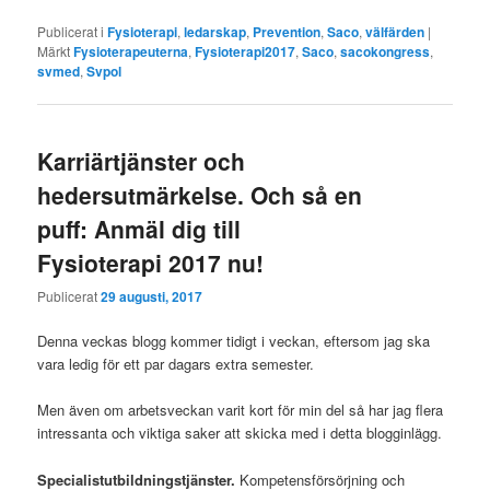
Publicerat i
Fysioterapi
,
ledarskap
,
Prevention
,
Saco
,
välfärden
|
Märkt
Fysioterapeuterna
,
Fysioterapi2017
,
Saco
,
sacokongress
,
svmed
,
Svpol
Karriärtjänster och
hedersutmärkelse. Och så en
puff: Anmäl dig till
Fysioterapi 2017 nu!
Publicerat
29 augusti, 2017
Denna veckas blogg kommer tidigt i veckan, eftersom jag ska
vara ledig för ett par dagars extra semester.
Men även om arbetsveckan varit kort för min del så har jag flera
intressanta och viktiga saker att skicka med i detta blogginlägg.
Specialistutbildningstjänster.
Kompetensförsörjning och