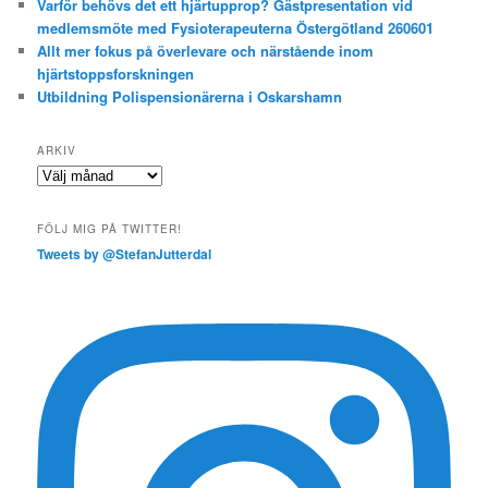
Varför behövs det ett hjärtupprop? Gästpresentation vid
medlemsmöte med Fysioterapeuterna Östergötland 260601
Allt mer fokus på överlevare och närstående inom
hjärtstoppsforskningen
Utbildning Polispensionärerna i Oskarshamn
ARKIV
Arkiv
FÖLJ MIG PÅ TWITTER!
Tweets by @StefanJutterdal