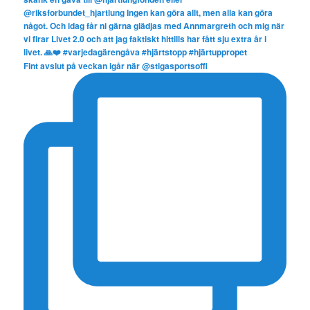
Fint avslut på veckan igår när @stigasportsoffi