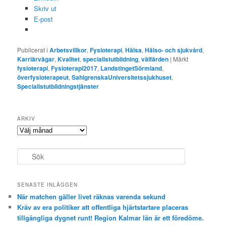
Skriv ut
E-post
Publicerat i
Arbetsvillkor
,
Fysioterapi
,
Hälsa
,
Hälso- och sjukvård
,
Karriärvägar
,
Kvalitet
,
specialistutbildning
,
välfärden
|
Märkt
fysioterapi
,
Fysioterapi2017
,
LandstingetSörmland
,
överfysioterapeut
,
SahlgrenskaUniversitetssjukhuset
,
Specialistutbildningstjänster
ARKIV
Arkiv
S
ö
k
SENASTE INLÄGGEN
När matchen gäller livet räknas varenda sekund
Kräv av era politiker att offentliga hjärtstartare placeras
tillgängliga dygnet runt! Region Kalmar län är ett föredöme.