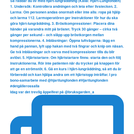
Idag var det trevlig äppelfest på @bruksgarden_a