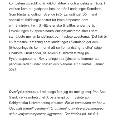
kompetensutveckling är väldigt aktuella och angelägna frågor. I
veckan kom ett glädjande besked från Landstinget Sörmland:
Som första landsting i Sverige inför Landstinget Sörmland
specialistutbildningstjänster för fysioterapeuter inom
primärvården. Fem ST-tjänster ska tillsättas under tre år.
Utvecklingen av specialistutbildningstjänsterna sker i nära
samarbete mellan landstinget och Fysioterapeuterna. ”Det här är
en fantastisk satsning som landstinget i Sörmland gör och
förhoppningsvis kommer vi att se fler landsting ta efter” säger
Charlotte Chruzander, hälso-och sjukvårdsstrateg på
Fysioterapeuterna. Rekryteringen av tjänsterna kommer att
påbörjas redan under hösten och planeras att tillsättas i januari
2018.
Överfysioterapeut.
I måndags fick jag ett trevligt mejl från Åsa
Sand, verksamhetschef Arbetsterapi och Fysioterapi,
Sahlgrenska Universitetssjukhuset
: ”För er kännedom så har vi
idag haft formell ceremoni för utnämning av överarbetsterapeut
och överfysioterapeut/sjukgymnast. Det firades på, för SU,