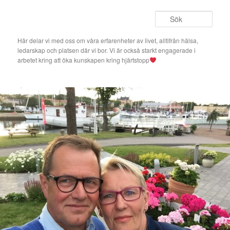
Hoppa
Hoppa
till
till
Sök
primärt
sekundärt
innehåll
innehåll
Här delar vi med oss om våra erfarenheter av livet, alltifrån hälsa,
ledarskap och platsen där vi bor. Vi är också starkt engagerade i
arbetet kring att öka kunskapen kring hjärtstopp