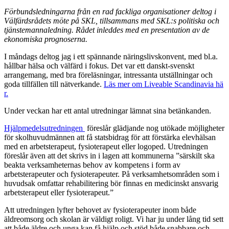
Förbundsledningarna från en rad fackliga organisationer deltog i
Välfärdsrådets möte på SKL, tillsammans med SKL:s politiska och
tjänstemannaledning. Rådet inleddes med en presentation av de
ekonomiska prognoserna.
I måndags deltog jag i ett spännande näringslivskonvent, med bl.a.
hållbar hälsa och välfärd i fokus. Det var ett danskt-svenskt
arrangemang, med bra föreläsningar, intressanta utställningar och
goda tillfällen till nätverkande.
Läs mer om Liveable Scandinavia hä
r.
Under veckan har ett antal utredningar lämnat sina betänkanden.
Hjälpmedelsutredningen
föreslår glädjande nog utökade möjligheter
för skolhuvudmännen att få statsbidrag för att förstärka elevhälsan
med en arbetsterapeut, fysioterapeut eller logoped. Utredningen
föreslår även att det skrivs in i lagen att kommunerna ”särskilt ska
beakta verksamheternas behov av kompetens i form av
arbetsterapeuter och fysioterapeuter. På verksamhetsområden som i
huvudsak omfattar rehabilitering bör finnas en medicinskt ansvarig
arbetsterapeut eller fysioterapeut.”
Att utredningen lyfter behovet av fysioterapeuter inom både
äldreomsorg och skolan är väldigt roligt. Vi har ju under lång tid sett
att både äldre och unga kan få hjälp och stöd både snabbare och