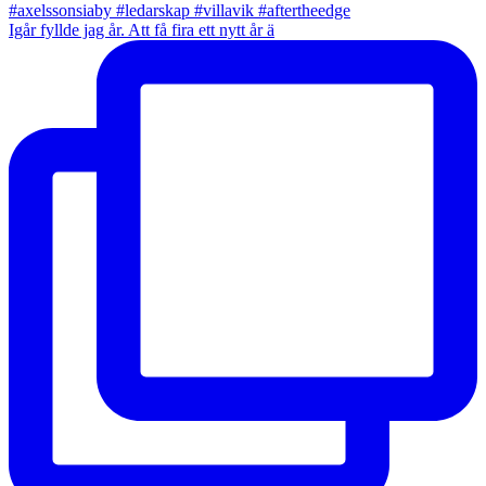
Igår fyllde jag år. Att få fira ett nytt år ä