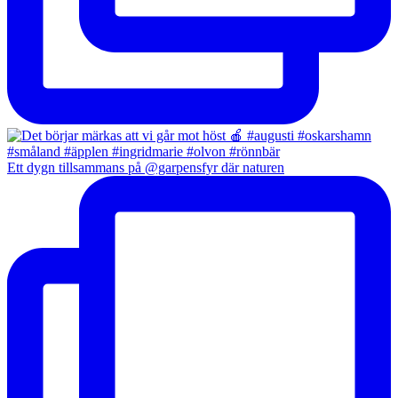
Ett dygn tillsammans på @garpensfyr där naturen