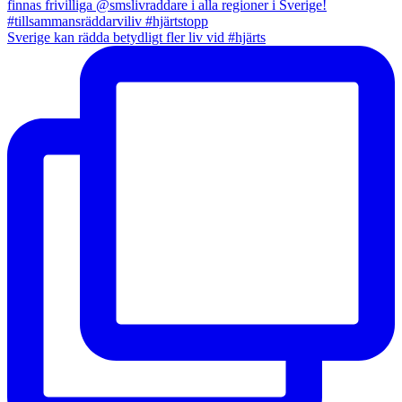
Sverige kan rädda betydligt fler liv vid #hjärts