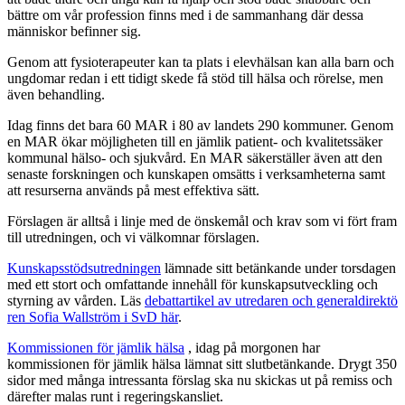
bättre om vår profession finns med i de sammanhang där dessa
människor befinner sig.
Genom att fysioterapeuter kan ta plats i elevhälsan kan alla barn och
ungdomar redan i ett tidigt skede få stöd till hälsa och rörelse, men
även behandling.
Idag finns det bara 60 MAR i 80 av landets 290 kommuner. Genom
en MAR ökar möjligheten till en jämlik patient- och kvalitetssäker
kommunal hälso- och sjukvård. En MAR säkerställer även att den
senaste forskningen och kunskapen omsätts i verksamheterna samt
att resurserna används på mest effektiva sätt.
Förslagen är alltså i linje med de önskemål och krav som vi fört fram
till utredningen, och vi välkomnar förslagen.
Kunskapsstödsutredningen
lämnade sitt betänkande under torsdagen
med ett stort och omfattande innehåll för kunskapsutveckling och
styrning av vården. Läs
debattartikel av utredaren och generaldirektö
ren Sofia Wallström i SvD här
.
Kommissionen för jämlik hälsa
, idag på morgonen har
kommissionen för jämlik hälsa lämnat sitt slutbetänkande. Drygt 350
sidor med många intressanta förslag ska nu skickas ut på remiss och
därefter malas runt i regeringskansliet.