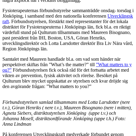
några axplock här i veckans blogginlägg.
Fysioterapeuternas förbundsstyrelse sammanträdde onsdag- torsdag i
Jönköping, i samband med den nationella konferensen
Utvecklingsk
raft
. Förbundsstyrelsen, förstärkt med representanter för det lokala
distriktet för Fysioterapeuterna i Jönköpings län, fick bl.a. en riktigt
värdefull stund på Qulturum tillsammans med Maureen Bisognano,
past president från IHI, Boston, USA, Göran Henriks,
utvecklingsdirektör och Lotta Larsdotter direktör Bra Liv Nära vård,
Region Jönköpings län.
Samtalet med Maureen handlade bl.a. om vad som händer när
perspektivet skiftas från ”What’s the matter?” till
”What matters to y
ou?”
Förbundsstyrelsen fick också råd för det fortsatta arbetet med
vikten av prevention, fysisk aktivitet och rörelse. Besöket på
Qulturum blev mycket uppskattat av styrelsen och kvar dröjde sig
den avgörande frågan: ”What matters to you?”
Förbundsstyrelsen samlad tillsammans med Lotta Larsdotter (nere
t.v.), Göran Henriks ( nere t.v.), Maureen Bisognano (nere i mitten),
Agneta Siebers, distriktsstyrelsen Jönköping (uppe t.v.) och
Johanna Mosell, distriktsordförande Jönköping (uppe t.h.) Foto:
Anna Lindman
På konferensen Utvecklingskraft medverkade förbundet genom