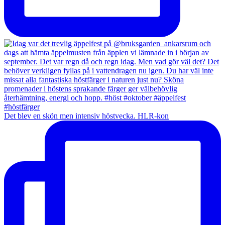
Det blev en skön men intensiv höstvecka. HLR-kon