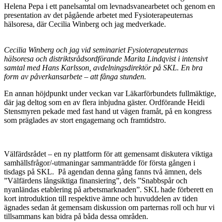
Helena Pepa i ett panelsamtal om levnadsvanearbetet och genom en
presentation av det pågående arbetet med Fysioterapeuternas
hälsoresa, där Cecilia Winberg och jag medverkade.
Cecilia Winberg och jag vid seminariet Fysioterapeuternas
hälsoresa och distriktsrådsordförande Marita Lindqvist i intensivt
samtal med Hans Karlsson, avdelningsdirektör på SKL. En bra
form av påverkansarbete – att fånga stunden.
En annan höjdpunkt under veckan var Läkarförbundets fullmäktige,
där jag deltog som en av flera inbjudna gäster. Ordförande Heidi
Stensmyren pekade med fast hand ut vägen framåt, på en kongress
som präglades av stort engagemang och framtidstro.
Välfärdsrådet – en ny plattform för att gemensamt diskutera viktiga
samhällsfrågor/-utmaningar sammanträdde för första gången i
tisdags på SKL. På agendan denna gång fanns två ämnen, dels
”Välfärdens långsiktiga finansiering”, dels ”Snabbspår och
nyanländas etablering på arbetsmarknaden”. SKL hade förberett en
kort introduktion till respektive ämne och huvuddelen av tiden
ägnades sedan åt gemensam diskussion om parternas roll och hur vi
tillsammans kan bidra på båda dessa områden.