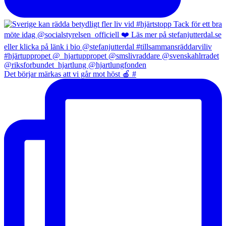
Det börjar märkas att vi går mot höst 🍎 #