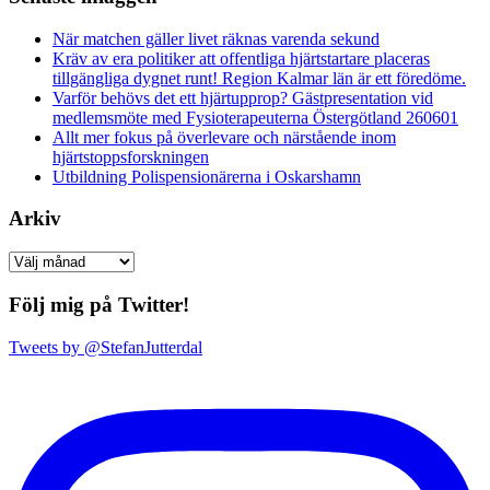
När matchen gäller livet räknas varenda sekund
Kräv av era politiker att offentliga hjärtstartare placeras
tillgängliga dygnet runt! Region Kalmar län är ett föredöme.
Varför behövs det ett hjärtupprop? Gästpresentation vid
medlemsmöte med Fysioterapeuterna Östergötland 260601
Allt mer fokus på överlevare och närstående inom
hjärtstoppsforskningen
Utbildning Polispensionärerna i Oskarshamn
Arkiv
Arkiv
Följ mig på Twitter!
Tweets by @StefanJutterdal