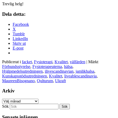
Trevlig helg!
Dela detta:
Facebook
X
Tumblr
LinkedIn
Skriv ut
E-post
Publicerat i
facket
,
Fysioterapi
,
Kvalitet
,
välfärden
|
Märkt
Förbundsstyrelse
,
Fysioterapeuterna
,
hälsa
,
Hjälpmedelsutredningen
,
ilivescandinavian
,
jamlikhalsa
,
Kunskapsstödsutredningen
,
Kvalitet
,
liveablescandinavia
,
MaureenBisognano
,
Qulturum
,
Ukraft
Arkiv
Arkiv
Sök
Senaste inläggen