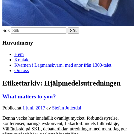
Sök
Huvudmeny
Hem
Kontakt
Kvarnen i Lagmanskvarn, med anor från 1300-talet
Om oss
Etikettarkiv:
Hjälpmedelsutredningen
What matters to you?
Publicerat
1 juni, 2017
av
Stefan Jutterdal
Denna vecka har innehållit ovanligt mycket; förbundsstyrelse,
konferenser, näringslivskonvent, Läkarförbundets fullmäktige,
Välfärdsråd på SKL, debattartiklar, utredningar med mera. Jag ger