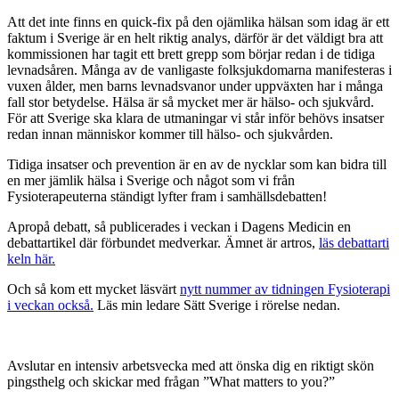
Att det inte finns en quick-fix på den ojämlika hälsan som idag är ett
faktum i Sverige är en helt riktig analys, därför är det väldigt bra att
kommissionen har tagit ett brett grepp som börjar redan i de tidiga
levnadsåren. Många av de vanligaste folksjukdomarna manifesteras i
vuxen ålder, men barns levnadsvanor under uppväxten har i många
fall stor betydelse. Hälsa är så mycket mer är hälso- och sjukvård.
För att Sverige ska klara de utmaningar vi står inför behövs insatser
redan innan människor kommer till hälso- och sjukvården.
Tidiga insatser och prevention är en av de nycklar som kan bidra till
en mer jämlik hälsa i Sverige och något som vi från
Fysioterapeuterna ständigt lyfter fram i samhällsdebatten!
Apropå debatt, så publicerades i veckan i Dagens Medicin en
debattartikel där förbundet medverkar. Ämnet är artros,
läs debattarti
keln här.
Och så kom ett mycket läsvärt
nytt nummer av tidningen Fysioterapi
i veckan också.
Läs min ledare Sätt Sverige i rörelse nedan.
Avslutar en intensiv arbetsvecka med att önska dig en riktigt skön
pingsthelg och skickar med frågan ”What matters to you?”