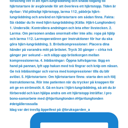
Idag var det trevlig äppelfest på @bruksgarden_a