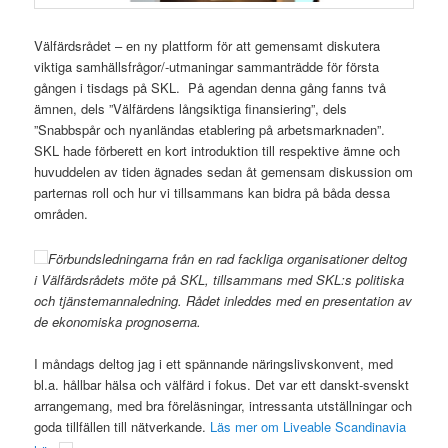
Välfärdsrådet – en ny plattform för att gemensamt diskutera
viktiga samhällsfrågor/-utmaningar sammanträdde för första
gången i tisdags på SKL. På agendan denna gång fanns två
ämnen, dels ”Välfärdens långsiktiga finansiering”, dels
”Snabbspår och nyanländas etablering på arbetsmarknaden”.
SKL hade förberett en kort introduktion till respektive ämne och
huvuddelen av tiden ägnades sedan åt gemensam diskussion om
parternas roll och hur vi tillsammans kan bidra på båda dessa
områden.
Förbundsledningarna från en rad fackliga organisationer deltog
i Välfärdsrådets möte på SKL, tillsammans med SKL:s politiska
och tjänstemannaledning. Rådet inleddes med en presentation av
de ekonomiska prognoserna.
I måndags deltog jag i ett spännande näringslivskonvent, med
bl.a. hållbar hälsa och välfärd i fokus. Det var ett danskt-svenskt
arrangemang, med bra föreläsningar, intressanta utställningar och
goda tillfällen till nätverkande.
Läs mer om Liveable Scandinavia