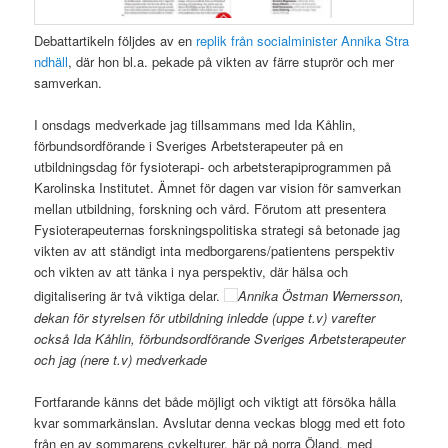
Debattartikeln följdes av en
replik från socialminister Annika Stra
ndhäll
, där hon bl.a. pekade på vikten av färre stuprör och mer
samverkan.
I onsdags medverkade jag tillsammans med Ida Kåhlin,
förbundsordförande i Sveriges Arbetsterapeuter på en
utbildningsdag för fysioterapi- och arbetsterapiprogrammen på
Karolinska Institutet. Ämnet för dagen var vision för samverkan
mellan utbildning, forskning och vård. Förutom att presentera
Fysioterapeuternas forskningspolitiska strategi så betonade jag
vikten av att ständigt inta medborgarens/patientens perspektiv
och vikten av att tänka i nya perspektiv, där hälsa och
digitalisering är två viktiga delar.
Annika Östman Wernersson,
dekan för styrelsen för utbildning inledde (uppe t.v) varefter
också Ida Kåhlin, förbundsordförande Sveriges Arbetsterapeuter
och jag (nere t.v) medverkade
Fortfarande känns det både möjligt och viktigt att försöka hålla
kvar sommarkänslan. Avslutar denna veckas blogg med ett foto
från en av sommarens cykelturer, här på norra Öland, med