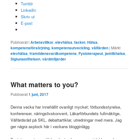
Tumblr
LinkedIn
Skriv ut
E-post
Publicerat i
Arbetsvillkor
,
elevhälsa
,
facket
,
Hälsa
,
kompetensförsörjning
,
kompetensutveckling
,
välfärden
|
Märkt
elevhälsa
,
framtidensvardkompetens
,
Fysioterapeut
,
jamlikhalsa
,
Sigtunastiftelsen
,
vårdmiljarder
What matters to you?
Publicerat
1 juni, 2017
Denna vecka har innehållit ovanligt mycket; förbundsstyrelse,
konferenser, näringslivskonvent, Läkarförbundets fullmäktige,
Välfärdsråd på SKL, debattartiklar, utredningar med mera. Jag
ger några axplock här i veckans blogginlägg.