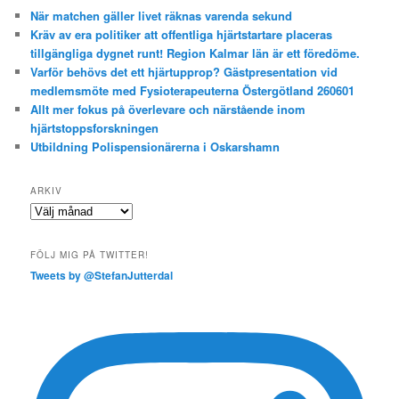
När matchen gäller livet räknas varenda sekund
Kräv av era politiker att offentliga hjärtstartare placeras
tillgängliga dygnet runt! Region Kalmar län är ett föredöme.
Varför behövs det ett hjärtupprop? Gästpresentation vid
medlemsmöte med Fysioterapeuterna Östergötland 260601
Allt mer fokus på överlevare och närstående inom
hjärtstoppsforskningen
Utbildning Polispensionärerna i Oskarshamn
ARKIV
Arkiv
FÖLJ MIG PÅ TWITTER!
Tweets by @StefanJutterdal