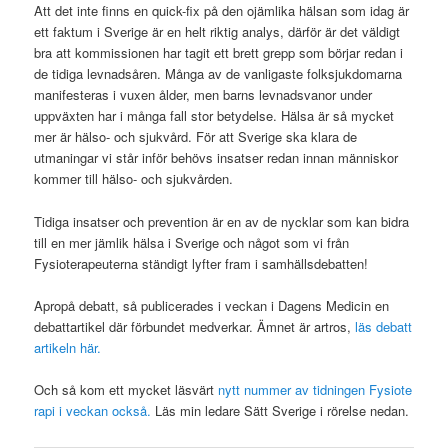
Att det inte finns en quick-fix på den ojämlika hälsan som idag är
ett faktum i Sverige är en helt riktig analys, därför är det väldigt
bra att kommissionen har tagit ett brett grepp som börjar redan i
de tidiga levnadsåren. Många av de vanligaste folksjukdomarna
manifesteras i vuxen ålder, men barns levnadsvanor under
uppväxten har i många fall stor betydelse. Hälsa är så mycket
mer är hälso- och sjukvård. För att Sverige ska klara de
utmaningar vi står inför behövs insatser redan innan människor
kommer till hälso- och sjukvården.
Tidiga insatser och prevention är en av de nycklar som kan bidra
till en mer jämlik hälsa i Sverige och något som vi från
Fysioterapeuterna ständigt lyfter fram i samhällsdebatten!
Apropå debatt, så publicerades i veckan i Dagens Medicin en
debattartikel där förbundet medverkar. Ämnet är artros,
läs debatt
artikeln här.
Och så kom ett mycket läsvärt
nytt nummer av tidningen Fysiote
rapi i veckan också.
Läs min ledare Sätt Sverige i rörelse nedan.