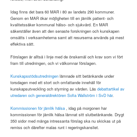
Idag finns det bara 60 MAR i 80 av landets 290 kommuner.
Genom en MAR ökar möjligheten till en jämlik patient- och
kvalitetssäker kommunal hälso- och sjukvård. En MAR
säkerställer även att den senaste forskningen och kunskapen
omsätts i verksamheterna samt att resurserna används på mest
effektiva sätt.
Förslagen är alltså i linje med de önskemål och krav som vi fört
fram till utredningen, och vi välkomnar förslagen.
Kunskapsstödsutredningen
lämnade sitt betänkande under
torsdagen med ett stort och omfattande innehåll för
kunskapsutveckling och styrning av vården. Läs
debattartikel av
utredaren och generaldirektören Sofia Wallström i SvD här
.
Kommissionen för jämlik hälsa
, idag på morgonen har
kommissionen för jämlik hälsa lämnat sitt slutbetänkande. Drygt
350 sidor med många intressanta förslag ska nu skickas ut på
remiss och därefter malas runt i regeringskansliet.