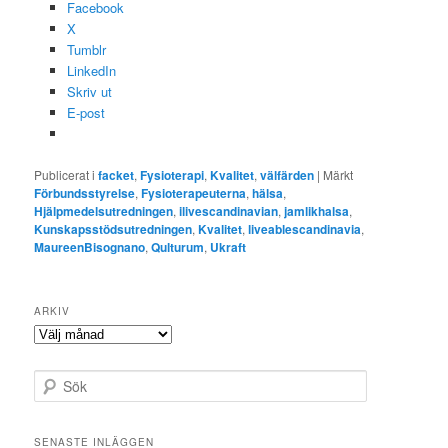
Facebook
X
Tumblr
LinkedIn
Skriv ut
E-post
Publicerat i
facket
,
Fysioterapi
,
Kvalitet
,
välfärden
|
Märkt
Förbundsstyrelse
,
Fysioterapeuterna
,
hälsa
,
Hjälpmedelsutredningen
,
ilivescandinavian
,
jamlikhalsa
,
Kunskapsstödsutredningen
,
Kvalitet
,
liveablescandinavia
,
MaureenBisognano
,
Qulturum
,
Ukraft
ARKIV
Arkiv
S
ö
k
SENASTE INLÄGGEN