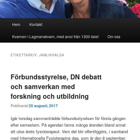
Huvudmeny
Hem
Kontakt
Kvarnen i Lagmanskvarn, med anor från 1300-talet
Om oss
ETIKETTARKIV:
JAMLIKHALSA
Förbundsstyrelse, DN debatt
och samverkan med
forskning och utbildning
Publicerat
25 augusti, 2017
Igår torsdag sammanträdde förbundsstyrelsen för första gången
efter semestern. På agendan fanns många ärenden bland annat
att utse årets fysioterapeut. Vem det blir offentliggörs, i samband
med Internationella Fysioterapins dag, som är den 8 september.