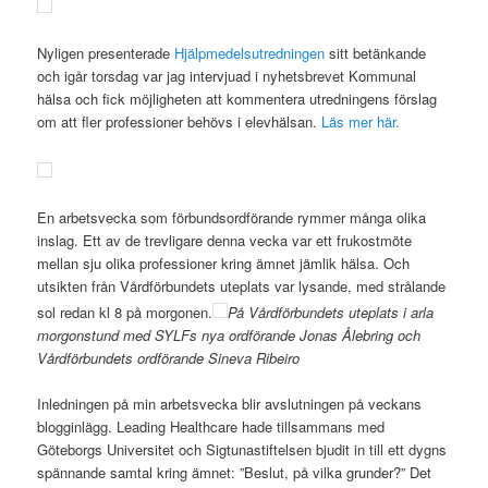
Nyligen presenterade
Hjälpmedelsutredningen
sitt betänkande
och igår torsdag var jag intervjuad i nyhetsbrevet Kommunal
hälsa och fick möjligheten att kommentera utredningens förslag
om att fler professioner behövs i elevhälsan.
Läs mer här.
En arbetsvecka som förbundsordförande rymmer många olika
inslag. Ett av de trevligare denna vecka var ett frukostmöte
mellan sju olika professioner kring ämnet jämlik hälsa. Och
utsikten från Vårdförbundets uteplats var lysande, med strålande
sol redan kl 8 på morgonen.
På Vårdförbundets uteplats i arla
morgonstund med SYLFs nya ordförande Jonas Ålebring och
Vårdförbundets ordförande Sineva Ribeiro
Inledningen på min arbetsvecka blir avslutningen på veckans
blogginlägg. Leading Healthcare hade tillsammans med
Göteborgs Universitet och Sigtunastiftelsen bjudit in till ett dygns
spännande samtal kring ämnet: ”Beslut, på vilka grunder?” Det