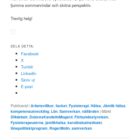
ljumma sommarvindar och sköna perspektiv.
Trevlig helg!
DELA DETTA:
Facebook
X
Tumblr
LinkedIn
Skriv ut
E-post
Publicerat i
Arbetsvillkor
,
facket
,
Fysioterapi
,
Hälsa
,
Jämlik hälsa
,
kompetensutveckling
,
Lön
,
Samverkan
,
välfärden
|
Märkt
DNdebatt
,
DoloresKandelinMogard
,
Förbundsstyrelsen
,
Fysioterapeuterna
,
jamlikhalsa
,
karolinskainstitutet
,
lönepolitisktprogram
,
RogerMolin
,
samverkan