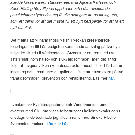
inledde konferensen, statssekreterarna Agneta Karlsson och
Karin Röding förtydligade uppdraget och i den avslutande
paneldebatten lyckades jag få alla deltagare att ställa sig upp,
som ett bevis för att det måste till ett nytt perspektiv för att få ett
nytt resultat.
Det märks att vi närmar oss valår. I veckan presenterade
regeringen en till höstbudgeten kommande satsning på två nya
miljarder riktad till vårdpersonal. Givetvis är det bra med nya
satsningar inom hälso- och sjukvårdsområdet, men det är för
tidigt att avgöra vilken nytta dessa extra medel tillför. Här har nu
landsting och kommuner ett gyllene tillfälle att satsa extra på två
framtidsområden, prevention och rehabilitering. Läs mer
här.
I veckan har Fysioterapeuterna och Vårdförbundet kommit
överens med SKL om vissa förbättringar i kollektivavtalet och i
onsdags undertecknade jag tillsammans med Sineva Ribeiro
överenskommelsen.
Läs mer här.