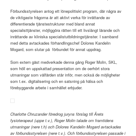
Förbundsstyrelsen antog ett lönepolitiskt program, där några av
de viktigaste frågorna är att aktivt verka för inrättande av
differentierade tjänstestrukturer med bland annat
specialisttjänster, möjliggöra rätten till ett livslångt lärande och
inrättande av kliniska specialistutbildningstjänster. I samband
med detta avtackades förhandlingschef Dolores Kandelin
Mogard, som slutar på förbundet för annat uppdrag.
Som extern gäst medverkade denna gång Roger Molin, SKL,
som höll en uppskattad presentation om de oerhört stora
utmaningar som välfärden står inför, men också de möjligheter
som t.ex. digitalisering och en satsning på hälsa och
förebyggande arbete i samhället erbjuder.
Charlotte Chruzander föredrog juryns förslag till Årets
fysioterapeut (uppe t.v.), Roger Molin talade om framtidens
utmaningar (nere t.h) och Dolores Kandelin Mogard avtackades
av förbundsstyrelsen (nere t.v.). Och förbundsstyrelsen passade i