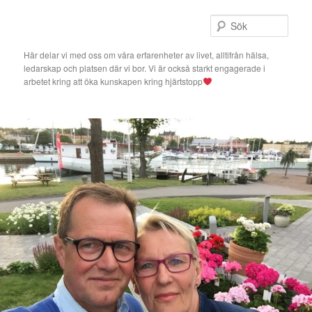
Hoppa
Hoppa
till
till
Sök
primärt
sekundärt
innehåll
innehåll
Här delar vi med oss om våra erfarenheter av livet, alltifrån hälsa,
ledarskap och platsen där vi bor. Vi är också starkt engagerade i
arbetet kring att öka kunskapen kring hjärtstopp