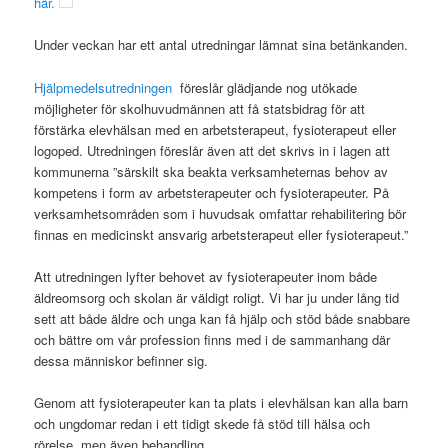
här.
Under veckan har ett antal utredningar lämnat sina betänkanden.
Hjälpmedelsutredningen
föreslår glädjande nog utökade
möjligheter för skolhuvudmännen att få statsbidrag för att
förstärka elevhälsan med en arbetsterapeut, fysioterapeut eller
logoped. Utredningen föreslår även att det skrivs in i lagen att
kommunerna ”särskilt ska beakta verksamheternas behov av
kompetens i form av arbetsterapeuter och fysioterapeuter. På
verksamhetsområden som i huvudsak omfattar rehabilitering bör
finnas en medicinskt ansvarig arbetsterapeut eller fysioterapeut.”
Att utredningen lyfter behovet av fysioterapeuter inom både
äldreomsorg och skolan är väldigt roligt. Vi har ju under lång tid
sett att både äldre och unga kan få hjälp och stöd både snabbare
och bättre om vår profession finns med i de sammanhang där
dessa människor befinner sig.
Genom att fysioterapeuter kan ta plats i elevhälsan kan alla barn
och ungdomar redan i ett tidigt skede få stöd till hälsa och
rörelse, men även behandling.