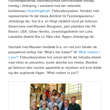
Fysioterapeuternas förbundsstyrelse sammanträdde onsdag-
torsdag i Jönköping, i samband med den nationella
konferensen
Utvecklingskraft
. Förbundsstyrelsen, förstärkt med
representanter för det lokala distriktet för Fysioterapeuterna i
Jönköpings län, fick bl.a. en riktigt värdefull stund på Qulturum
tillsammans med Maureen Bisognano, past president från IHI,
Boston, USA, Göran Henriks, utvecklingsdirektör och Lotta
Larsdotter direktör Bra Liv Nära vård, Region Jönköpings län.
Samtalet med Maureen handlade bl.a. om vad som händer när
perspektivet skiftas från ”What’s the matter?” till
”What matters t
o you?”
Förbundsstyrelsen fick också råd för det fortsatta arbetet
med vikten av prevention, fysisk aktivitet och rörelse. Besöket
på Qulturum blev mycket uppskattat av styrelsen och kvar dröjde
sig den avgörande frågan: ”What matters to you?”