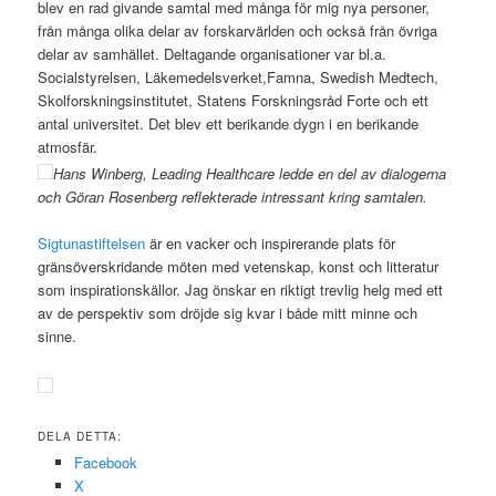
blev en rad givande samtal med många för mig nya personer,
från många olika delar av forskarvärlden och också från övriga
delar av samhället. Deltagande organisationer var bl.a.
Socialstyrelsen, Läkemedelsverket,Famna, Swedish Medtech,
Skolforskningsinstitutet, Statens Forskningsråd Forte och ett
antal universitet. Det blev ett berikande dygn i en berikande
atmosfär.
Hans Winberg, Leading Healthcare ledde en del av dialogerna
och Göran Rosenberg reflekterade intressant kring samtalen.
Sigtunastiftelsen
är en vacker och inspirerande plats för
gränsöverskridande möten med vetenskap, konst och litteratur
som inspirationskällor. Jag önskar en riktigt trevlig helg med ett
av de perspektiv som dröjde sig kvar i både mitt minne och
sinne.
DELA DETTA:
Facebook
X