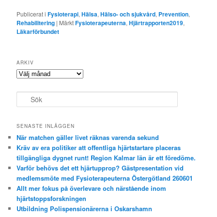
Publicerat i
Fysioterapi
,
Hälsa
,
Hälso- och sjukvård
,
Prevention
,
Rehabilitering
|
Märkt
Fysioterapeuterna
,
Hjärtrapporten2019
,
Läkarförbundet
ARKIV
Arkiv
S
ö
k
SENASTE INLÄGGEN
När matchen gäller livet räknas varenda sekund
Kräv av era politiker att offentliga hjärtstartare placeras
tillgängliga dygnet runt! Region Kalmar län är ett föredöme.
Varför behövs det ett hjärtupprop? Gästpresentation vid
medlemsmöte med Fysioterapeuterna Östergötland 260601
Allt mer fokus på överlevare och närstående inom
hjärtstoppsforskningen
Utbildning Polispensionärerna i Oskarshamn