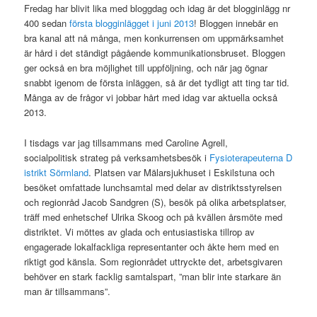
Fredag har blivit lika med bloggdag och idag är det blogginlägg nr
400 sedan
första blogginlägget i juni 2013
! Bloggen innebär en
bra kanal att nå många, men konkurrensen om uppmärksamhet
är hård i det ständigt pågående kommunikationsbruset. Bloggen
ger också en bra möjlighet till uppföljning, och när jag ögnar
snabbt igenom de första inläggen, så är det tydligt att ting tar tid.
Många av de frågor vi jobbar hårt med idag var aktuella också
2013.
I tisdags var jag tillsammans med Caroline Agrell,
socialpolitisk strateg på verksamhetsbesök i
Fysioterapeuterna D
istrikt Sörmland
. Platsen var Mälarsjukhuset i Eskilstuna och
besöket omfattade lunchsamtal med delar av distriktsstyrelsen
och regionråd Jacob Sandgren (S), besök på olika arbetsplatser,
träff med enhetschef Ulrika Skoog och på kvällen årsmöte med
distriktet. Vi möttes av glada och entusiastiska tillrop av
engagerade lokalfackliga representanter och åkte hem med en
riktigt god känsla. Som regionrådet uttryckte det, arbetsgivaren
behöver en stark facklig samtalspart, ”man blir inte starkare än
man är tillsammans”.