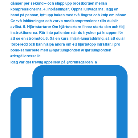
Idag var det trevlig äppelfest på @bruksgarden_a