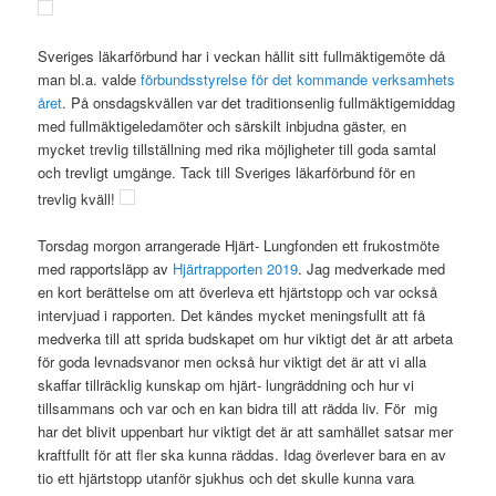
Sveriges läkarförbund har i veckan hållit sitt fullmäktigemöte då
man bl.a. valde
förbundsstyrelse för det kommande verksamhets
året
. På onsdagskvällen var det traditionsenlig fullmäktigemiddag
med fullmäktigeledamöter och särskilt inbjudna gäster, en
mycket trevlig tillställning med rika möjligheter till goda samtal
och trevligt umgänge. Tack till Sveriges läkarförbund för en
trevlig kväll!
Torsdag morgon arrangerade Hjärt- Lungfonden ett frukostmöte
med rapportsläpp av
Hjärtrapporten 2019
. Jag medverkade med
en kort berättelse om att överleva ett hjärtstopp och var också
intervjuad i rapporten. Det kändes mycket meningsfullt att få
medverka till att sprida budskapet om hur viktigt det är att arbeta
för goda levnadsvanor men också hur viktigt det är att vi alla
skaffar tillräcklig kunskap om hjärt- lungräddning och hur vi
tillsammans och var och en kan bidra till att rädda liv. För mig
har det blivit uppenbart hur viktigt det är att samhället satsar mer
kraftfullt för att fler ska kunna räddas. Idag överlever bara en av
tio ett hjärtstopp utanför sjukhus och det skulle kunna vara