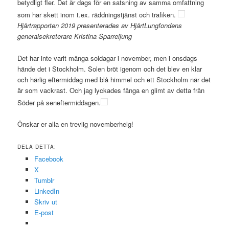
betydligt fler. Det är dags för en satsning av samma omfattning
som har skett inom t.ex. räddningstjänst och trafiken.
Hjärtrapporten 2019 presenterades av HjärtLungfondens
generalsekreterare Kristina Sparreljung
Det har inte varit många soldagar i november, men i onsdags
hände det i Stockholm. Solen bröt igenom och det blev en klar
och härlig eftermiddag med blå himmel och ett Stockholm när det
är som vackrast. Och jag lyckades fånga en glimt av detta från
Söder på seneftermiddagen.
Önskar er alla en trevlig novemberhelg!
DELA DETTA:
Facebook
X
Tumblr
LinkedIn
Skriv ut
E-post