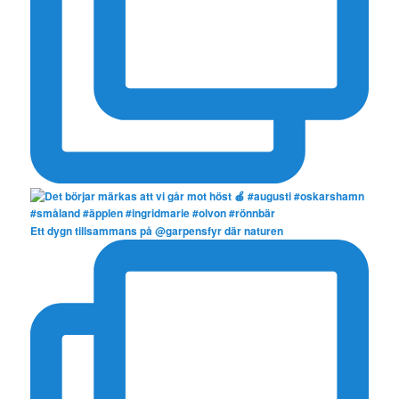
Ett dygn tillsammans på @garpensfyr där naturen