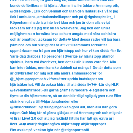
Fint avslut på veckan igår när @stigasportsoffi