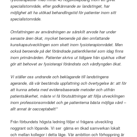
specialistområde, efter godkännande av landstinget, har
möjlighet att ha utökad behandlingstid för patienter inom sitt
specialistområde.
Omfattningen av användningen av särskilt arvode har under
senaste åren ökat, mycket beroende på den omfattande
kunskapsutvecklingen som skett inom fysioterapiområdet. Men
också beroende på det förändrade patientklientel som idag finns
inom primärvården. Patienter skrivs ut tidigare från sjukhus vilket
gör att behovet av fysioterapi förändrats och vårdtyngden ökat.
Vi ställer oss undrande och beklagande till landstingens
agerande, då vår bestämda uppfattning och övertygelse är: att för
att kunna arbeta med evidensbaserade metoder och utifrån
patientsäkerhet, måste vi få förutsättningar att följa utvecklingen
inom professionsområdet och ge patienterna bästa möjliga vård –
allt annat är oacceptabelt!”
Från förbundets högsta ledning följer vi frågans utveckling
noggrant och löpande. Vi ser gärna en ökad samverkan lokalt
och mellan kollegor i detta läge. Vår ambition och förhoppning är