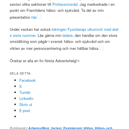
sexton olika sektioner till
Professionsråd
. Jag medverkade i en
punkt om Framtidens hälso- och sjukvård. Ta del av min
presentation
här.
Under veckan har också
tidningen Fysioterapi utkommit med året
s sista nummer.
Läs gärna min
ledare
, den handlar om den stora
omställning som pågår i svensk hälso- och sjukvård och om
vikten av mer personcentrering och mer hållbar hälsa.
Önskar er alla en fin första Adventshelg!⭐️
DELA DETTA:
Facebook
X
Tumblr
LinkedIn
Skriv ut
E-post
Publicerat i
Arbetsvillkor
,
facket
,
Fysioterapi
,
Hälsa
,
Hälso- och