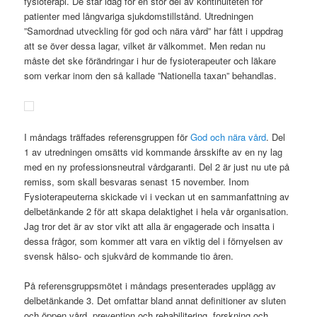
fysioterapi. De står idag för en stor del av kontinuiteten för
patienter med långvariga sjukdomstillstånd. Utredningen
”Samordnad utveckling för god och nära vård” har fått i uppdrag
att se över dessa lagar, vilket är välkommet. Men redan nu
måste det ske förändringar i hur de fysioterapeuter och läkare
som verkar inom den så kallade ”Nationella taxan” behandlas.
I måndags träffades referensgruppen för
God och nära vård
. Del
1 av utredningen omsätts vid kommande årsskifte av en ny lag
med en ny professionsneutral vårdgaranti. Del 2 är just nu ute på
remiss, som skall besvaras senast 15 november. Inom
Fysioterapeuterna skickade vi i veckan ut en sammanfattning av
delbetänkande 2 för att skapa delaktighet i hela vår organisation.
Jag tror det är av stor vikt att alla är engagerade och insatta i
dessa frågor, som kommer att vara en viktig del i förnyelsen av
svensk hälso- och sjukvård de kommande tio åren.
På referensgruppsmötet i måndags presenterades upplägg av
delbetänkande 3. Det omfattar bland annat definitioner av sluten
och öppen vård, prevention och rehabilitering, forskning och