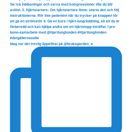
Idag var det trevlig äppelfest på @bruksgarden_a