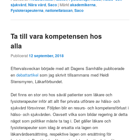
sjukvård
,
Nära vård
,
Saco
|
Märkt
akademikerna
,
Fysioterapeuterna
,
nationellataxan
,
Saco
Ta till vara kompetensen hos
alla
Publicerat
12 september, 2018
Eftervalsveckan började med att Dagens Samhälle publicerade
en
debattartikel
som jag skrivit tillsammans med Heidi
Stensmyren, Läkarförbundet.
Det finns en stor oro hos såväl patienter som läkare och
fysioterapeuter inför att allt fler privata utförare av hälso- och
sjukvård försvinner. Följden blir en resurs- och kompetensförlust i
hälso- och sjukvården. Oavsett vilka som bildar regering är detta
något som politiker måste ta tag i. Det gäller läkare och
fysioterapeuter som idag är ersatta via lagen om
läkarvårdsersättning, respektive lagen om ersättning för