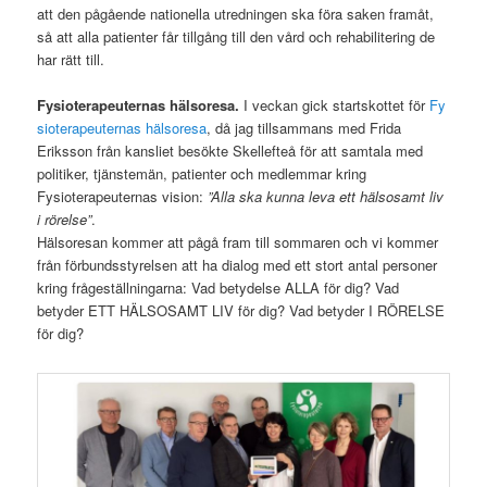
att den pågående nationella utredningen ska föra saken framåt,
så att alla patienter får tillgång till den vård och rehabilitering de
har rätt till.
Fysioterapeuternas hälsoresa.
I veckan gick startskottet för
Fy
sioterapeuternas hälsoresa
, då jag tillsammans med Frida
Eriksson från kansliet besökte Skellefteå för att samtala med
politiker, tjänstemän, patienter och medlemmar kring
Fysioterapeuternas vision:
”Alla ska kunna leva ett hälsosamt liv
i rörelse”
.
Hälsoresan kommer att pågå fram till sommaren och vi kommer
från förbundsstyrelsen att ha dialog med ett stort antal personer
kring frågeställningarna: Vad betydelse ALLA för dig? Vad
betyder ETT HÄLSOSAMT LIV för dig? Vad betyder I RÖRELSE
för dig?