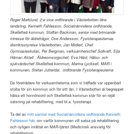
Roger Marklund, 2:e vice ordförande i Västerbotten läns
landsting, Kenneth Fahlesson, Socialnämndens ordförande,
Skellefteå kommun, Staffan Backman, senior med brinnande
intresse för äldrefrågor, Ove Andersson, Fysioterapeuternas
distriktsstyrelse Västerbotten, Jan Midlert, Chef
Gymnasieskolan, Per Bergman, verksamhetschef Solkraft, Eija
Häman Aktell , Äldreomsorgschef,
Eva Hård, ​Hälso- och
sjukvårdschef Skellefteå kommun, Marina Lycksell, MAR i
kommunen, Stefan Jutterdal, ordförande Fysioterapeuterna
De företrädare för verksamheterna som vi träffade var uppenbart
stolta för sin kommun och för sitt län. I Västerbotten är begreppet
hälsa ett honnörsord och Skellefteå kommun står för en rejäl
satsning på rehabilitering, med bl.a. fysioterapi.
Ta del av
mitt samtal med Socialnämndens ordförande Kenneth
Fahlesson här
, om varför kommunen vill satsa på rehabilitering
och nyligen inrättat en MAR-tjänst (Medicinsk ansvarig för
rehabilitering)