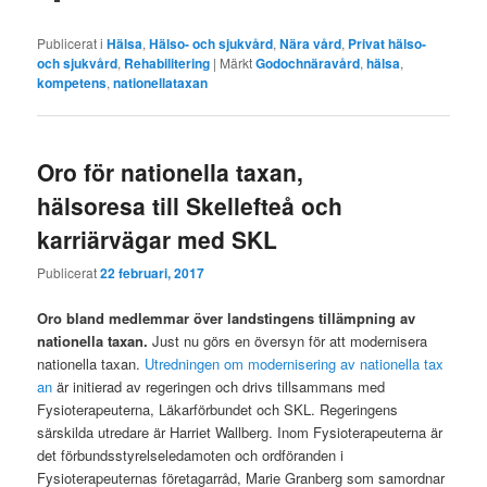
Publicerat i
Hälsa
,
Hälso- och sjukvård
,
Nära vård
,
Privat hälso-
och sjukvård
,
Rehabilitering
|
Märkt
Godochnäravård
,
hälsa
,
kompetens
,
nationellataxan
Oro för nationella taxan,
hälsoresa till Skellefteå och
karriärvägar med SKL
Publicerat
22 februari, 2017
Oro bland medlemmar över landstingens tillämpning av
nationella taxan.
Just nu görs en översyn för att modernisera
nationella taxan.
Utredningen om modernisering av nationella tax
an
är initierad av regeringen och drivs tillsammans med
Fysioterapeuterna, Läkarförbundet och SKL. Regeringens
särskilda utredare är Harriet Wallberg. Inom Fysioterapeuterna är
det förbundsstyrelseledamoten och ordföranden i
Fysioterapeuternas företagarråd, Marie Granberg som samordnar