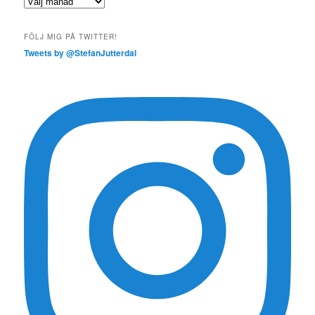
Arkiv
FÖLJ MIG PÅ TWITTER!
Tweets by @StefanJutterdal