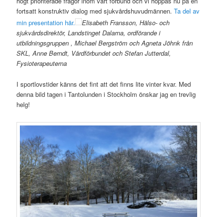
högt prioriterade frågor inom vårt förbund och vi hoppas nu på en
fortsatt konstruktiv dialog med sjukvårdshuvudmännen.
Ta del av
min presentation här.
Elisabeth Fransson, Hälso- och
sjukvårdsdirektör, Landstinget Dalarna, ordförande i
utbildningsgruppen
, Michael Bergström och Agneta Jöhnk från
SKL, Anne Berndt, Vårdförbundet och Stefan Jutterdal,
Fysioterapeuterna
I sportlovstider känns det fint att det finns lite vinter kvar. Med
denna bild tagen i Tantolunden i Stockholm önskar jag en trevlig
helg!