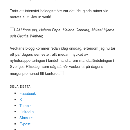
Trots ett intensivt heldagsmöte var det idel glada miner vid
mötets slut. Joy in work!
I A
U finns jag, Helena Pepa, Helena Conning, Mikael Hjerne
och Cecilia Winberg
Veckans blogg kommer redan idag onsdag, eftersom jag nu tar
ett par dagars semester, allt medan mycket av
nyhetsrapporteringen i landet handlar om mandatfördelningen i
Sveriges Riksdag, som såg så här vacker ut på dagens
morgonpromenad till kontoret.
DELA DETTA:
Facebook
X
Tumblr
LinkedIn
Skriv ut
E-post