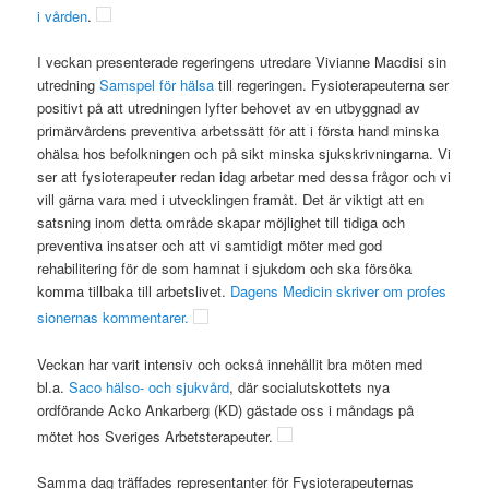
i vården
.
I veckan presenterade regeringens utredare Vivianne Macdisi sin
utredning
Samspel för hälsa
till regeringen. Fysioterapeuterna ser
positivt på att utredningen lyfter behovet av en utbyggnad av
primärvårdens preventiva arbetssätt för att i första hand minska
ohälsa hos befolkningen och på sikt minska sjukskrivningarna. Vi
ser att fysioterapeuter redan idag arbetar med dessa frågor och vi
vill gärna vara med i utvecklingen framåt. Det är viktigt att en
satsning inom detta område skapar möjlighet till tidiga och
preventiva insatser och att vi samtidigt möter med god
rehabilitering för de som hamnat i sjukdom och ska försöka
komma tillbaka till arbetslivet.
Dagens Medicin skriver om profes
sionernas kommentarer.
Veckan har varit intensiv och också innehållit bra möten med
bl.a.
Saco hälso- och sjukvård
, där socialutskottets nya
ordförande Acko Ankarberg (KD) gästade oss i måndags på
mötet hos Sveriges Arbetsterapeuter.
Samma dag träffades representanter för Fysioterapeuternas