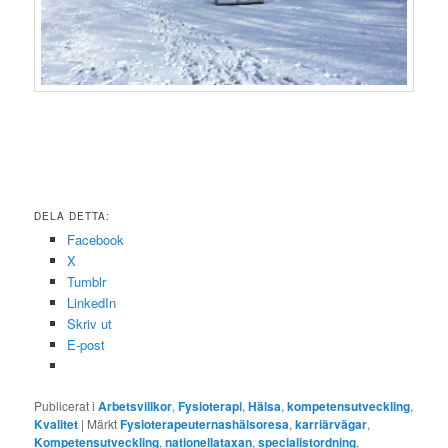
DELA DETTA:
Facebook
X
Tumblr
LinkedIn
Skriv ut
E-post
Publicerat i
Arbetsvillkor
,
Fysioterapi
,
Hälsa
,
kompetensutveckling
,
Kvalitet
|
Märkt
Fysioterapeuternashälsoresa
,
karriärvägar
,
Kompetensutveckling
,
nationellataxan
,
specialistordning
,