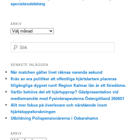
specialistutbildning
ARKIV
Arkiv
S
ö
k
SENASTE INLÄGGEN
När matchen gäller livet räknas varenda sekund
Kräv av era politiker att offentliga hjärtstartare placeras
tillgängliga dygnet runt! Region Kalmar län är ett föredöme.
Varför behövs det ett hjärtupprop? Gästpresentation vid
medlemsmöte med Fysioterapeuterna Östergötland 260601
Allt mer fokus på överlevare och närstående inom
hjärtstoppsforskningen
Utbildning Polispensionärerna i Oskarshamn
ARKIV