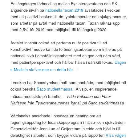
En långdragen förhandling mellan Fysioterapeuterna och SKL
angående nivån på
nationella taxan 2019
avslutades i veckan
med ett positivt besked till de fysioterapeuter och sjukgymnaster,
som arbetar på avtal med nationella taxan. Taxan räknas upp
med 2,5% för 2019 med möjlighet till förlängning 2020.
Avtalet innebär också att parterna nu är positiva till att
konstruktivt medverka i de förändringsarbeten som initieras på
nationell nivå i omställningsarbetet med en god och nära vård,
med patientperspektivet och hållbar hälsa i särskilt fokus.
Dagen
s Medicin skriver mer om detta här.
I veckan har Sacostyrelsen haft sammanträde, med möjlighet att
också besöka
Saco studentmässa
i Älvsjö, en inspirerande
mässa med sikte på framtid
.
Frida Eriksson och Peter
Karlsson från Fysioterapeuternas kansli på Saco studentmässa
Vårdanalys anordnade i onsdags en hearing om ett
regeringsuppdrag för ledarskapsprogram i hälso- och sjukvården.
Generaldirektör Jean-Luc af Geijerstam inledde och bjöd in till
delaktighet i arbetet, som bygger vidare på rapporten
Visa vägen