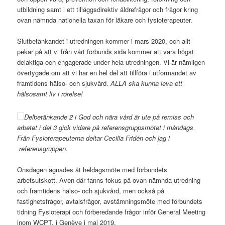
utbildning samt i ett tilläggsdirektiv äldrefrågor och frågor kring
ovan nämnda nationella taxan för läkare och fysioterapeuter.
Slutbetänkandet i utredningen kommer i mars 2020, och allt
pekar på att vi från vårt förbunds sida kommer att vara högst
delaktiga och engagerade under hela utredningen. Vi är nämligen
övertygade om att vi har en hel del att tillföra i utformandet av
framtidens hälso- och sjukvård.
ALLA ska kunna leva ett
hälsosamt liv i rörelse!
Delbetänkande 2 i God och nära vård är ute på remiss och
arbetet i del 3 gick vidare på referensgruppsmötet i måndags.
Från Fysioterapeuterna deltar Cecilia Fridén och jag i
referensgruppen.
Onsdagen ägnades åt heldagsmöte med förbundets
arbetsutskott. Även där fanns fokus på ovan nämnda utredning
och framtidens hälso- och sjukvård, men också på
fastighetsfrågor, avtalsfrågor, avstämningsmöte med förbundets
tidning Fysioterapi och förberedande frågor inför General Meeting
inom WCPT, i Genève i maj 2019.