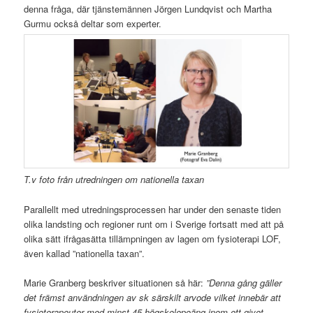
denna fråga, där tjänstemännen Jörgen Lundqvist och Martha
Gurmu också deltar som experter.
T.v foto från utredningen om nationella taxan
Parallellt med utredningsprocessen har under den senaste tiden
olika landsting och regioner runt om i Sverige fortsatt med att på
olika sätt ifrågasätta tillämpningen av lagen om fysioterapi LOF,
även kallad ”nationella taxan”.
Marie Granberg beskriver situationen så här:
”Denna gång gäller
det främst användningen av sk särskilt arvode vilket innebär att
fysioterapeuter med minst 45 högskolepoäng inom ett givet