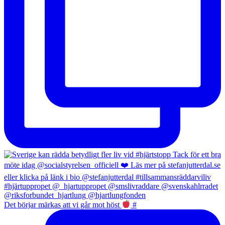
Det börjar märkas att vi går mot höst
#