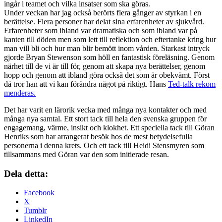
ingår i teamet och vilka insatser som ska göras.
Under veckan har jag också berörts flera gånger av styrkan i en
berättelse. Flera personer har delat sina erfarenheter av sjukvård.
Erfarenheter som ibland var dramatiska och som ibland var på
kanten till döden men som lett till reflektion och eftertanke kring hur
man vill bli och hur man blir bemött inom vården. Starkast intryck
gjorde Bryan Stewenson som höll en fantastisk föreläsning. Genom
närhet till de vi är till för, genom att skapa nya berättelser, genom
hopp och genom att ibland göra också det som är obekvämt. Först
då tror han att vi kan förändra något på riktigt. Hans
Ted-talk rekom
menderas.
Det har varit en lärorik vecka med många nya kontakter och med
många nya samtal. Ett stort tack till hela den svenska gruppen för
engagemang, värme, insikt och klokhet. Ett speciella tack till Göran
Henriks som har arrangerat besök hos de mest betydelsefulla
personerna i denna krets. Och ett tack till Heidi Stensmyren som
tillsammans med Göran var den som initierade resan.
Dela detta:
Facebook
X
Tumblr
LinkedIn