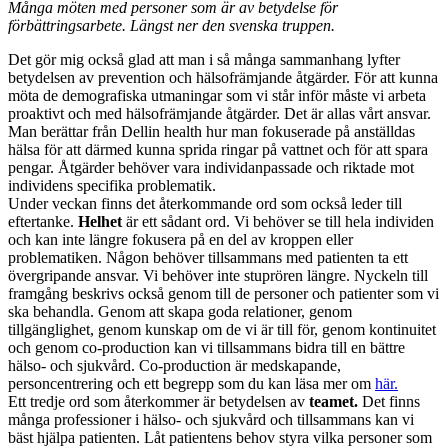
Många möten med personer som är av betydelse för
förbättringsarbete. Längst ner den svenska truppen.
Det gör mig också glad att man i så många sammanhang lyfter
betydelsen av prevention och hälsofrämjande åtgärder. För att kunna
möta de demografiska utmaningar som vi står inför måste vi arbeta
proaktivt och med hälsofrämjande åtgärder. Det är allas vårt ansvar.
Man berättar från Dellin health hur man fokuserade på anställdas
hälsa för att därmed kunna sprida ringar på vattnet och för att spara
pengar. Åtgärder behöver vara individanpassade och riktade mot
individens specifika problematik.
Under veckan finns det återkommande ord som också leder till
eftertanke.
Helhet
är ett sådant ord. Vi behöver se till hela individen
och kan inte längre fokusera på en del av kroppen eller
problematiken. Någon behöver tillsammans med patienten ta ett
övergripande ansvar. Vi behöver inte stuprören längre. Nyckeln till
framgång beskrivs också genom till de personer och patienter som vi
ska behandla. Genom att skapa goda relationer, genom
tillgänglighet, genom kunskap om de vi är till för, genom kontinuitet
och genom co-production kan vi tillsammans bidra till en bättre
hälso- och sjukvård. Co-production är medskapande,
personcentrering och ett begrepp som du kan läsa mer om
här.
Ett tredje ord som återkommer är betydelsen av
teamet.
Det finns
många professioner i hälso- och sjukvård och tillsammans kan vi
bäst hjälpa patienten. Låt patientens behov styra vilka personer som