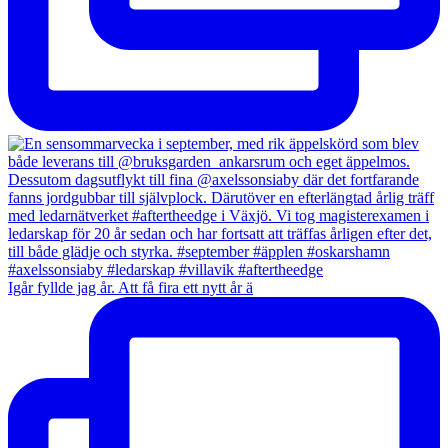
Igår fyllde jag år. Att få fira ett nytt år ä