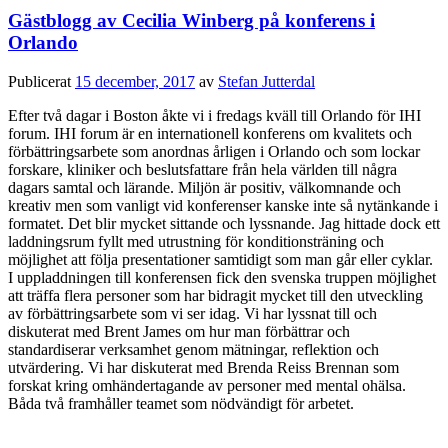
Gästblogg av Cecilia Winberg på konferens i
Orlando
Publicerat
15 december, 2017
av
Stefan Jutterdal
Efter två dagar i Boston åkte vi i fredags kväll till Orlando för IHI
forum. IHI forum är en internationell konferens om kvalitets och
förbättringsarbete som anordnas årligen i Orlando och som lockar
forskare, kliniker och beslutsfattare från hela världen till några
dagars samtal och lärande. Miljön är positiv, välkomnande och
kreativ men som vanligt vid konferenser kanske inte så nytänkande i
formatet. Det blir mycket sittande och lyssnande. Jag hittade dock ett
laddningsrum fyllt med utrustning för konditionsträning och
möjlighet att följa presentationer samtidigt som man går eller cyklar.
I uppladdningen till konferensen fick den svenska truppen möjlighet
att träffa flera personer som har bidragit mycket till den utveckling
av förbättringsarbete som vi ser idag. Vi har lyssnat till och
diskuterat med Brent James om hur man förbättrar och
standardiserar verksamhet genom mätningar, reflektion och
utvärdering. Vi har diskuterat med Brenda Reiss Brennan som
forskat kring omhändertagande av personer med mental ohälsa.
Båda två framhåller teamet som nödvändigt för arbetet.