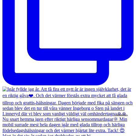
Idag är det sju år sedan jag drabbades av ett hj