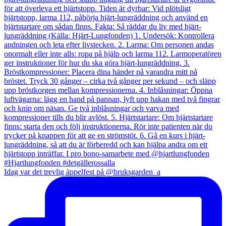
Idag var det trevlig äppelfest på @bruksgarden_a