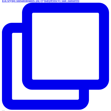
Ett dygn tillsammans på @garpensfyr där naturen