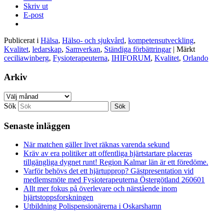
Skriv ut
E-post
Publicerat i
Hälsa
,
Hälso- och sjukvård
,
kompetensutveckling
,
Kvalitet
,
ledarskap
,
Samverkan
,
Ständiga förbättringar
|
Märkt
ceciliawinberg
,
Fysioterapeuterna
,
IHIFORUM
,
Kvalitet
,
Orlando
Arkiv
Arkiv
Sök
Senaste inläggen
När matchen gäller livet räknas varenda sekund
Kräv av era politiker att offentliga hjärtstartare placeras
tillgängliga dygnet runt! Region Kalmar län är ett föredöme.
Varför behövs det ett hjärtupprop? Gästpresentation vid
medlemsmöte med Fysioterapeuterna Östergötland 260601
Allt mer fokus på överlevare och närstående inom
hjärtstoppsforskningen
Utbildning Polispensionärerna i Oskarshamn