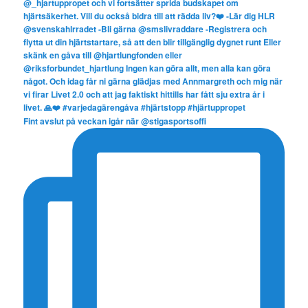
Fint avslut på veckan igår när @stigasportsoffi