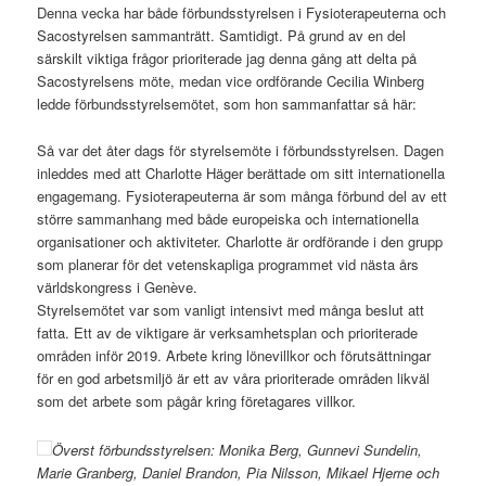
Denna vecka har både förbundsstyrelsen i Fysioterapeuterna och
Sacostyrelsen sammanträtt. Samtidigt. På grund av en del
särskilt viktiga frågor prioriterade jag denna gång att delta på
Sacostyrelsens möte, medan vice ordförande Cecilia Winberg
ledde förbundsstyrelsemötet, som hon sammanfattar så här:
Så var det åter dags för styrelsemöte i förbundsstyrelsen. Dagen
inleddes med att Charlotte Häger berättade om sitt internationella
engagemang. Fysioterapeuterna är som många förbund del av ett
större sammanhang med både europeiska och internationella
organisationer och aktiviteter. Charlotte är ordförande i den grupp
som planerar för det vetenskapliga programmet vid nästa års
världskongress i Genève.
Styrelsemötet var som vanligt intensivt med många beslut att
fatta. Ett av de viktigare är verksamhetsplan och prioriterade
områden inför 2019. Arbete kring lönevillkor och förutsättningar
för en god arbetsmiljö är ett av våra prioriterade områden likväl
som det arbete som pågår kring företagares villkor.
Överst förbundsstyrelsen: Monika Berg, Gunnevi Sundelin,
Marie Granberg, Daniel Brandon, Pia Nilsson, Mikael Hjerne och