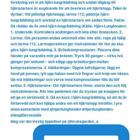
Idag var det trevlig äppelfest på @bruksgarden_a