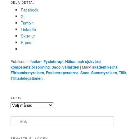
DELA DETTA:
Facebook
X
Tumblr
LinkedIn
Skriv ut
E-post
Publicerat i
facket
,
Fysioterapi
,
Hälso- och sjukvård
,
kompetensförsörjning
,
Saco
,
välfärden
|
Märkt
akademikerna
,
Förbundsstyrelsen
,
Fysioterapeuterna
,
Saco
,
Sacostyrelsen
,
Tillit
,
Tillitsdelegationen
ARKIV
Arkiv
S
ö
k
SENASTE INLÄGGEN