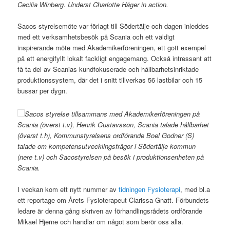
Cecilia Winberg. Underst Charlotte Häger in action.
Sacos styrelsemöte var förlagt till Södertälje och dagen inleddes
med ett verksamhetsbesök på Scania och ett väldigt
inspirerande möte med Akademikerföreningen, ett gott exempel
på ett energifyllt lokalt fackligt engagemang. Också intressant att
få ta del av Scanias kundfokuserade och hållbarhetsinriktade
produktionssystem, där det i snitt tillverkas 56 lastbilar och 15
bussar per dygn.
Sacos styrelse tillsammans med Akademikerföreningen på
Scania (överst t.v), Henrik Gustavsson, Scania talade hållbarhet
(överst t.h), Kommunstyrelsens ordförande Boel Godner (S)
talade om kompetensutvecklingsfrågor i Södertälje kommun
(nere t.v) och Sacostyrelsen på besök i produktionsenheten på
Scania.
I veckan kom ett nytt nummer av
tidningen Fysioterapi
, med bl.a
ett reportage om Årets Fysioterapeut Clarissa Gnatt. Förbundets
ledare är denna gång skriven av förhandlingsrådets ordförande
Mikael Hjerne och handlar om något som berör oss alla.