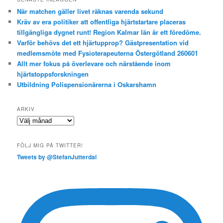
När matchen gäller livet räknas varenda sekund
Kräv av era politiker att offentliga hjärtstartare placeras
tillgängliga dygnet runt! Region Kalmar län är ett föredöme.
Varför behövs det ett hjärtupprop? Gästpresentation vid
medlemsmöte med Fysioterapeuterna Östergötland 260601
Allt mer fokus på överlevare och närstående inom
hjärtstoppsforskningen
Utbildning Polispensionärerna i Oskarshamn
ARKIV
Arkiv
FÖLJ MIG PÅ TWITTER!
Tweets by @StefanJutterdal