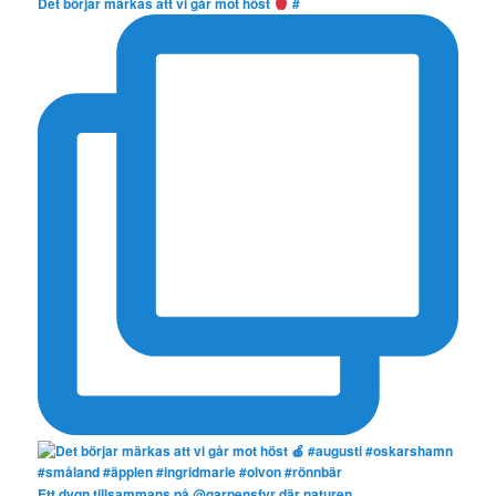
Det börjar märkas att vi går mot höst
#
Ett dygn tillsammans på @garpensfyr där naturen