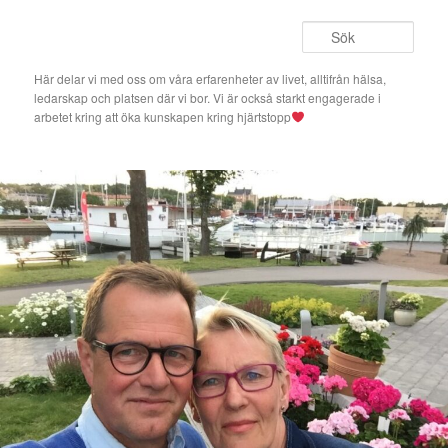
Hoppa
Hoppa
till
till
Sök
primärt
sekundärt
innehåll
innehåll
Här delar vi med oss om våra erfarenheter av livet, alltifrån hälsa,
ledarskap och platsen där vi bor. Vi är också starkt engagerade i
arbetet kring att öka kunskapen kring hjärtstopp