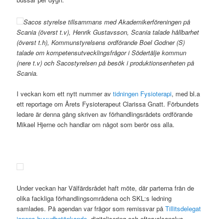
Sacos styrelse tillsammans med Akademikerföreningen på
Scania (överst t.v), Henrik Gustavsson, Scania talade hållbarhet
(överst t.h), Kommunstyrelsens ordförande Boel Godner (S)
talade om kompetensutvecklingsfrågor i Södertälje kommun
(nere t.v) och Sacostyrelsen på besök i produktionsenheten på
Scania.
I veckan kom ett nytt nummer av
tidningen Fysioterapi
, med bl.a
ett reportage om Årets Fysioterapeut Clarissa Gnatt. Förbundets
ledare är denna gång skriven av förhandlingsrådets ordförande
Mikael Hjerne och handlar om något som berör oss alla.
Under veckan har Välfärdsrådet haft möte, där parterna från de
olika fackliga förhandlingsområdena och SKL:s ledning
samlades. På agendan var frågor som remissvar på
Tillitsdelegat
ionens huvudbetänkande
, digitalisering och eftervalsanalys.