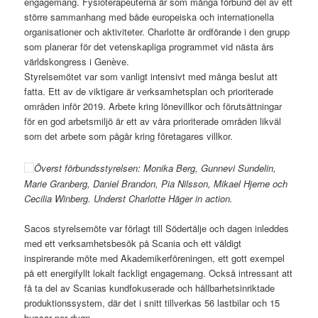
engagemang. Fysioterapeuterna är som många förbund del av ett
större sammanhang med både europeiska och internationella
organisationer och aktiviteter. Charlotte är ordförande i den grupp
som planerar för det vetenskapliga programmet vid nästa års
världskongress i Genève.
Styrelsemötet var som vanligt intensivt med många beslut att
fatta. Ett av de viktigare är verksamhetsplan och prioriterade
områden inför 2019. Arbete kring lönevillkor och förutsättningar
för en god arbetsmiljö är ett av våra prioriterade områden likväl
som det arbete som pågår kring företagares villkor.
Överst förbundsstyrelsen: Monika Berg, Gunnevi Sundelin,
Marie Granberg, Daniel Brandon, Pia Nilsson, Mikael Hjerne och
Cecilia Winberg. Underst Charlotte Häger in action.
Sacos styrelsemöte var förlagt till Södertälje och dagen inleddes
med ett verksamhetsbesök på Scania och ett väldigt
inspirerande möte med Akademikerföreningen, ett gott exempel
på ett energifyllt lokalt fackligt engagemang. Också intressant att
få ta del av Scanias kundfokuserade och hållbarhetsinriktade
produktionssystem, där det i snitt tillverkas 56 lastbilar och 15
bussar per dygn.