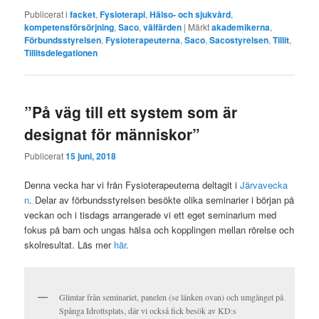
Publicerat i
facket
,
Fysioterapi
,
Hälso- och sjukvård
,
kompetensförsörjning
,
Saco
,
välfärden
|
Märkt
akademikerna
,
Förbundsstyrelsen
,
Fysioterapeuterna
,
Saco
,
Sacostyrelsen
,
Tillit
,
Tillitsdelegationen
”På väg till ett system som är
designat för människor”
Publicerat
15 juni, 2018
Denna vecka har vi från Fysioterapeuterna deltagit i
Järvavecka
n
. Delar av förbundsstyrelsen besökte olika seminarier i början på
veckan och i tisdags arrangerade vi ett eget seminarium med
fokus på barn och ungas hälsa och kopplingen mellan rörelse och
skolresultat. Läs mer
här
.
Glimtar från seminariet, panelen (se länken ovan) och umgänget på
Spånga Idrottsplats, där vi också fick besök av KD:s