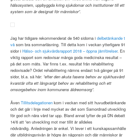
hälsosystem, uppbyggda kring sjukdomar och institutioner till ett
system som är designat för människor”.
Jag har tidigare rekommenderat de 540 sidorna i
delbetänkande t
vå
som bra sommarläsning. Till detta kom i veckan ytterligare 91
sidor i
Hälso- och sjukvårdsrapport 2018 – öppna jämförelser
. En
viktig rapport som redovisar många goda medicinska resultat –
på det som mäts. Var finns t.ex. resultat från rehabilitering
redovisade? Ordet rehabilitering nämns endast två gånger på 91
sidor, bl.a. så här:
”efter den akuta fasens behov av sjukhusvård
kvarstår ofta ett långvarigt behov av rehabilitering och ett
omsorgsbehov inom kommunens äldreomsorg”.
Även
Tillitsdelegationen
kom i veckan med sitt huvudbetänkande
och det går i linje med mycket av det som Samordnad utveckling
för god och nära vård tar upp. Bland annat lyfter de på DN debatt
14/6 att ”en utveckling mot mer tillit är alldeles
nödvändig. Anledningen är enkel. Vi lever i ett kunskapssamhälle
där utbildningsnivån är högre än någonsin och där människor är