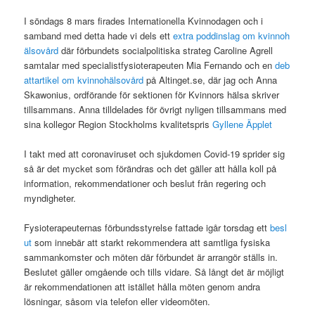
I söndags 8 mars firades Internationella Kvinnodagen och i
samband med detta hade vi dels ett
extra poddinslag om kvinnoh
älsovård
där förbundets socialpolitiska strateg Caroline Agrell
samtalar med specialistfysioterapeuten Mia Fernando och en
deb
attartikel om kvinnohälsovård
på Altinget.se, där jag och Anna
Skawonius, ordförande för sektionen för Kvinnors hälsa skriver
tillsammans. Anna tilldelades för övrigt nyligen tillsammans med
sina kollegor Region Stockholms kvalitetspris
Gyllene Äpplet
I takt med att coronaviruset och sjukdomen Covid-19 sprider sig
så är det mycket som förändras och det gäller att hålla koll på
information, rekommendationer och beslut från regering och
myndigheter.
Fysioterapeuternas förbundsstyrelse fattade igår torsdag ett
besl
ut
som innebär att starkt rekommendera att samtliga fysiska
sammankomster och möten där förbundet är arrangör ställs in.
Beslutet gäller omgående och tills vidare. Så långt det är möjligt
är rekommendationen att istället hålla möten genom andra
lösningar, såsom via telefon eller videomöten.