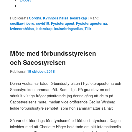
Publicerat i
Corona
,
Kvinnors hälsa
,
ledarskap
|
Märkt
ceciliawinberg
,
covid19
,
Fysioterapeut
,
Fysioterapeuterna
,
kvinnorshälsa
,
ledarskap
,
louisebringselius
,
Tillit
Möte med förbundsstyrelsen
och Sacostyrelsen
Publicerat
19 oktober, 2018
Denna vecka har både förbundsstyrelsen i Fysioterapeuterna och
Sacostyrelsen sammanträtt. Samtidigt. På grund av en del
särskilt viktiga frågor prioriterade jag denna gång att delta på
Sacostyrelsens möte, medan vice ordförande Cecilia Winberg
ledde förbundsstyrelsemötet, som hon sammanfattar så här:
Så var det åter dags för styrelsemöte i förbundsstyrelsen. Dagen
inleddes med att Charlotte Häger berättade om sitt internationella