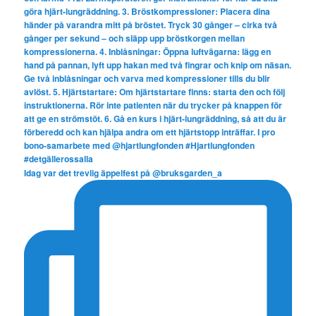
Idag var det trevlig äppelfest på @bruksgarden_a