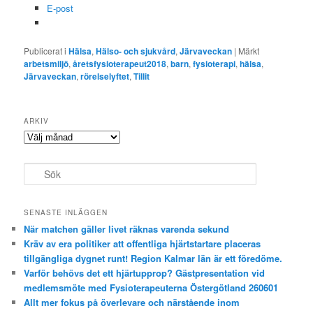
E-post
Publicerat i
Hälsa
,
Hälso- och sjukvård
,
Järvaveckan
|
Märkt
arbetsmiljö
,
åretsfysioterapeut2018
,
barn
,
fysioterapi
,
hälsa
,
Järvaveckan
,
rörelselyftet
,
Tillit
ARKIV
Arkiv
S
ö
k
SENASTE INLÄGGEN
När matchen gäller livet räknas varenda sekund
Kräv av era politiker att offentliga hjärtstartare placeras
tillgängliga dygnet runt! Region Kalmar län är ett föredöme.
Varför behövs det ett hjärtupprop? Gästpresentation vid
medlemsmöte med Fysioterapeuterna Östergötland 260601
Allt mer fokus på överlevare och närstående inom