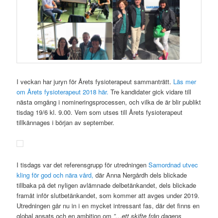
I veckan har juryn för Årets fysioterapeut sammanträtt.
Läs mer
om Årets fysioterapeut 2018 här.
Tre kandidater gick vidare till
nästa omgång i nomineringsprocessen, och vilka de är blir publikt
tisdag 19/6 kl. 9.00. Vem som utses till Årets fysioterapeut
tillkännages i början av september.
I tisdags var det referensgrupp för utredningen
Samordnad utvec
kling för god och nära vård,
där Anna Nergårdh dels blickade
tillbaka på det nyligen avlämnade delbetänkandet, dels blickade
framåt inför slutbetänkandet, som kommer att avges under 2019.
Utredningen går nu in i en mycket intressant fas, där det finns en
global ansats och en ambition om
”…ett skifte från dagens