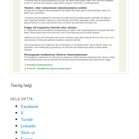
Trevlig helg!
DELA DETTA:
Facebook
X
Tumblr
LinkedIn
Skriv ut
E-post