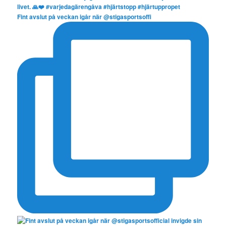
Fint avslut på veckan igår när @stigasportsoffi