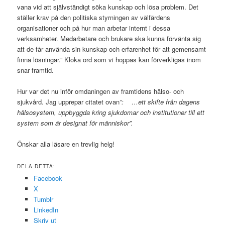
vana vid att självständigt söka kunskap och lösa problem. Det
ställer krav på den politiska styrningen av välfärdens
organisationer och på hur man arbetar internt i dessa
verksamheter. Med­arbetare och brukare ska kunna förvänta sig
att de får använda sin kunskap och erfarenhet för att gemensamt
finna lösningar.” Kloka ord som vi hoppas kan förverkligas inom
snar framtid.
Hur var det nu inför omdaningen av framtidens hälso- och
sjukvård. Jag upprepar citatet ovan
”:
…ett skifte från dagens
hälsosystem, uppbyggda kring sjukdomar och institutioner till ett
system som är designat för människor”.
Önskar alla läsare en trevlig helg!
DELA DETTA:
Facebook
X
Tumblr
LinkedIn
Skriv ut