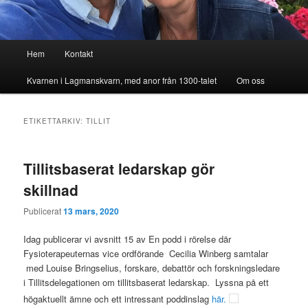
Huvudmeny
Hem
Kontakt
Kvarnen i Lagmanskvarn, med anor från 1300-talet
Om oss
ETIKETTARKIV:
TILLIT
Tillitsbaserat ledarskap gör
skillnad
Publicerat
13 mars, 2020
Idag publicerar vi avsnitt 15 av En podd i rörelse där
Fysioterapeuternas vice ordförande Cecilia Winberg samtalar
med Louise Bringselius, forskare, debattör och forskningsledare
i Tillitsdelegationen om tillitsbaserat ledarskap. Lyssna på ett
högaktuellt ämne och ett intressant poddinslag
här.