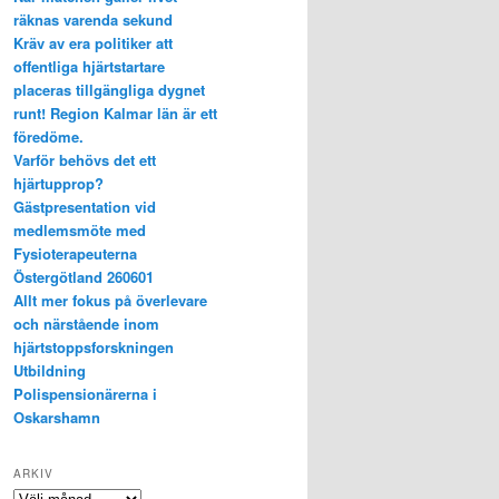
räknas varenda sekund
Kräv av era politiker att
offentliga hjärtstartare
placeras tillgängliga dygnet
runt! Region Kalmar län är ett
föredöme.
Varför behövs det ett
hjärtupprop?
Gästpresentation vid
medlemsmöte med
Fysioterapeuterna
Östergötland 260601
Allt mer fokus på överlevare
och närstående inom
hjärtstoppsforskningen
Utbildning
Polispensionärerna i
Oskarshamn
ARKIV
Arkiv