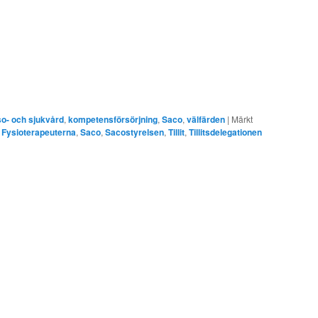
o- och sjukvård
,
kompetensförsörjning
,
Saco
,
välfärden
|
Märkt
,
Fysioterapeuterna
,
Saco
,
Sacostyrelsen
,
Tillit
,
Tillitsdelegationen