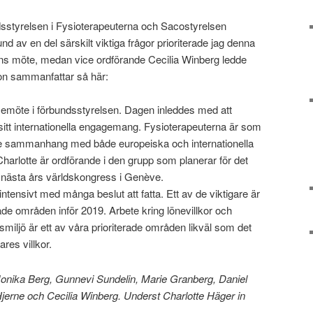
styrelsen i Fysioterapeuterna och Sacostyrelsen
d av en del särskilt viktiga frågor prioriterade jag denna
ens möte, medan vice ordförande Cecilia Winberg ledde
on sammanfattar så här:
lsemöte i förbundsstyrelsen. Dagen inleddes med att
sitt internationella engagemang. Fysioterapeuterna är som
re sammanhang med både europeiska och internationella
 Charlotte är ordförande i den grupp som planerar för det
nästa års världskongress i Genève.
ntensivt med många beslut att fatta. Ett av de viktigare är
de områden inför 2019. Arbete kring lönevillkor och
tsmiljö är ett av våra prioriterade områden likväl som det
res villkor.
onika Berg, Gunnevi Sundelin, Marie Granberg, Daniel
jerne och Cecilia Winberg. Underst Charlotte Häger in