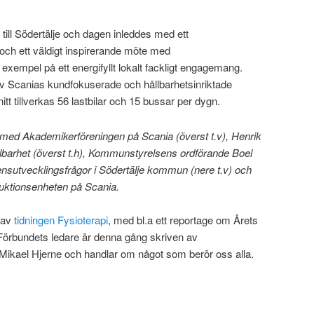
till Södertälje och dagen inleddes med ett
ch ett väldigt inspirerande möte med
exempel på ett energifyllt lokalt fackligt engagemang.
 av Scanias kundfokuserade och hållbarhetsinriktade
itt tillverkas 56 lastbilar och 15 bussar per dygn.
med Akademikerföreningen på Scania (överst t.v), Henrik
lbarhet (överst t.h), Kommunstyrelsens ordförande Boel
sutvecklingsfrågor i Södertälje kommun (nere t.v) och
uktionsenheten på Scania.
 av
tidningen Fysioterapi
, med bl.a ett reportage om Årets
 Förbundets ledare är denna gång skriven av
 Mikael Hjerne och handlar om något som berör oss alla.