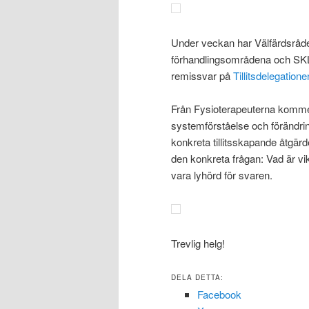
Under veckan har Välfärdsrådet
förhandlingsområdena och SKL
remissvar på
Tillitsdelegatio
Från Fysioterapeuterna kommer 
systemförståelse och förändri
konkreta tillitsskapande åtgärd
den konkreta frågan: Vad är vikt
vara lyhörd för svaren.
Trevlig helg!
DELA DETTA:
Facebook