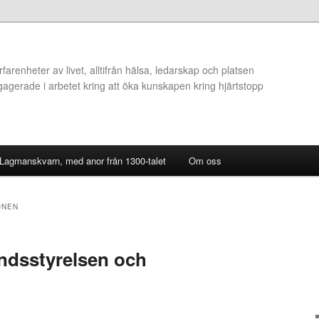
arenheter av livet, alltifrån hälsa, ledarskap och platsen
ngagerade i arbetet kring att öka kunskapen kring hjärtstopp
 Lagmanskvarn, med anor från 1300-talet
Om oss
ONEN
ndsstyrelsen och