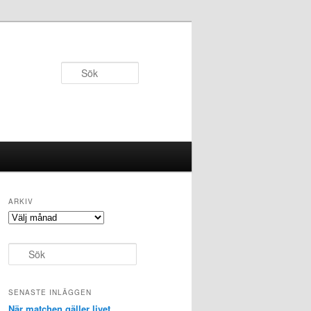
Sök
ARKIV
Arkiv
S
ö
k
SENASTE INLÄGGEN
När matchen gäller livet