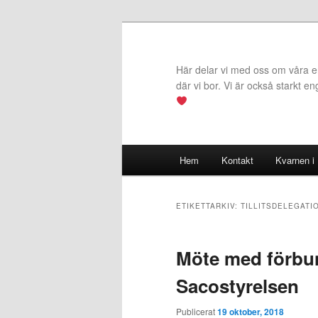
Hoppa
Hoppa
till
till
primärt
sekundärt
Här delar vi med oss om våra erf
innehåll
innehåll
där vi bor. Vi är också starkt e
Huvudmeny
Hem
Kontakt
Kvarnen i
ETIKETTARKIV:
TILLITSDELEGATI
Möte med förbu
Sacostyrelsen
Publicerat
19 oktober, 2018