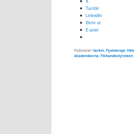
X
Tumblr
LinkedIn
Skriv ut
E-post
Publicerat i
facket
,
Fysioterapi
,
Häls
akademikerna
,
Förbundsstyrelsen