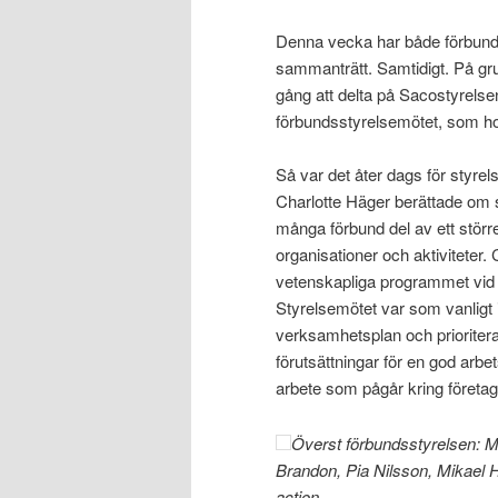
Denna vecka har både förbunds
sammanträtt. Samtidigt. På grun
gång att delta på Sacostyrels
förbundsstyrelsemötet, som h
Så var det åter dags för styre
Charlotte Häger berättade om 
många förbund del av ett stör
organisationer och aktiviteter.
vetenskapliga programmet vid 
Styrelsemötet var som vanligt i
verksamhetsplan och prioritera
förutsättningar för en god arbe
arbete som pågår kring företaga
Överst förbundsstyrelsen: M
Brandon, Pia Nilsson, Mikael H
action.