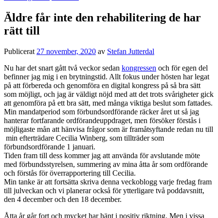
Äldre får inte den rehabilitering de har
rätt till
Publicerat
27 november, 2020
av
Stefan Jutterdal
Nu har det snart gått två veckor sedan
kongressen
och för egen del
befinner jag mig i en brytningstid. Allt fokus under hösten har legat
på att förbereda och genomföra en digital kongress på så bra sätt
som möjligt, och jag är väldigt nöjd med att det trots svårigheter gick
att genomföra på ett bra sätt, med många viktiga beslut som fattades.
Min mandatperiod som förbundsordförande räcker året ut så jag
hanterar fortfarande ordförandeuppdraget, men försöker förstås i
möjligaste mån att hänvisa frågor som är framåtsyftande redan nu till
min efterträdare Cecilia Winberg, som tillträder som
förbundsordförande 1 januari.
Tiden fram till dess kommer jag att använda för avslutande möte
med förbundsstyrelsen, summering av mina åtta år som ordförande
och förstås för överrapportering till Cecilia.
Min tanke är att fortsätta skriva denna veckoblogg varje fredag fram
till julveckan och vi planerar också för ytterligare två poddavsnitt,
den 4 december och den 18 december.
Åtta år går fort och mycket har hänt i positiv riktning. Men i vissa