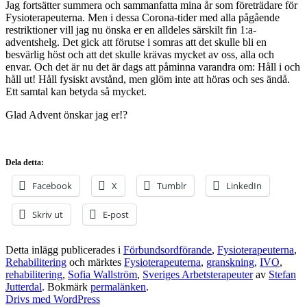
Jag fortsätter summera och sammanfatta mina år som företrädare för
Fysioterapeuterna. Men i dessa Corona-tider med alla pågående
restriktioner vill jag nu önska er en alldeles särskilt fin 1:a-
adventshelg. Det gick att förutse i somras att det skulle bli en
besvärlig höst och att det skulle krävas mycket av oss, alla och
envar. Och det är nu det är dags att påminna varandra om: Håll i och
håll ut! Håll fysiskt avstånd, men glöm inte att höras och ses ändå.
Ett samtal kan betyda så mycket.
Glad Advent önskar jag er!?
Dela detta:
Facebook
X
Tumblr
LinkedIn
Skriv ut
E-post
Detta inlägg publicerades i
Förbundsordförande
,
Fysioterapeuterna
,
Rehabilitering
och märktes
Fysioterapeuterna
,
granskning
,
IVO
,
rehabilitering
,
Sofia Wallström
,
Sveriges Arbetsterapeuter
av
Stefan
Jutterdal
. Bokmärk
permalänken
.
Drivs med WordPress