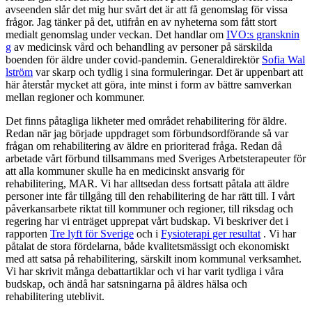
avseenden slår det mig hur svårt det är att få genomslag för vissa
frågor. Jag tänker på det, utifrån en av nyheterna som fått stort
medialt genomslag under veckan. Det handlar om
IVO:s gransknin
g
av medicinsk vård och behandling av personer på särskilda
boenden för äldre under covid-pandemin.
Generaldirektör
Sofia Wal
lström
var skarp och tydlig i sina formuleringar. Det är uppenbart att
här återstår mycket att göra, inte minst i form av bättre samverkan
mellan regioner och kommuner.
Det finns påtagliga likheter med området rehabilitering för äldre.
Redan när jag började uppdraget som förbundsordförande så var
frågan om rehabilitering av äldre en prioriterad fråga. Redan då
arbetade vårt förbund tillsammans med Sveriges Arbetsterapeuter för
att alla kommuner skulle ha en medicinskt ansvarig för
rehabilitering, MAR. Vi har alltsedan dess fortsatt påtala att äldre
personer inte får tillgång till den rehabilitering de har rätt till. I vårt
påverkansarbete riktat till kommuner och regioner, till riksdag och
regering har vi enträget upprepat vårt budskap. Vi beskriver det i
rapporten
Tre lyft för Sverige
och i
Fysioterapi ger resultat
. Vi har
påtalat de stora fördelarna, både kvalitetsmässigt och ekonomiskt
med att satsa på rehabilitering, särskilt inom kommunal verksamhet.
Vi har skrivit många debattartiklar och vi har varit tydliga i våra
budskap, och ändå har satsningarna på äldres hälsa och
rehabilitering uteblivit.