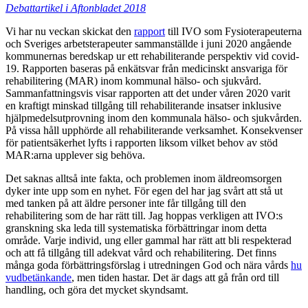
Debattartikel i Aftonbladet 2018
Vi har nu veckan skickat den
rapport
till IVO som Fysioterapeuterna
och Sveriges arbetsterapeuter sammanställde i juni 2020 angående
kommunernas beredskap ur ett rehabiliterande perspektiv vid covid-
19. Rapporten baseras på enkätsvar från medicinskt ansvariga för
rehabilitering (MAR) inom kommunal hälso- och sjukvård.
Sammanfattningsvis visar rapporten att det under våren 2020 varit
en kraftigt minskad tillgång till rehabiliterande insatser inklusive
hjälpmedelsutprovning inom den kommunala hälso- och sjukvården.
På vissa håll upphörde all rehabiliterande verksamhet. Konsekvenser
för patientsäkerhet lyfts i rapporten liksom vilket behov av stöd
MAR:arna upplever sig behöva.
Det saknas alltså inte fakta, och problemen inom äldreomsorgen
dyker inte upp som en nyhet. För egen del har jag svårt att stå ut
med tanken på att äldre personer inte får tillgång till den
rehabilitering som de har rätt till. Jag hoppas verkligen att IVO:s
granskning ska leda till systematiska förbättringar inom detta
område. Varje individ, ung eller gammal har rätt att bli respekterad
och att få tillgång till adekvat vård och rehabilitering. Det finns
många goda förbättringsförslag i utredningen God och nära vårds
hu
vudbetänkande
, men tiden hastar. Det är dags att gå från ord till
handling, och göra det mycket skyndsamt.