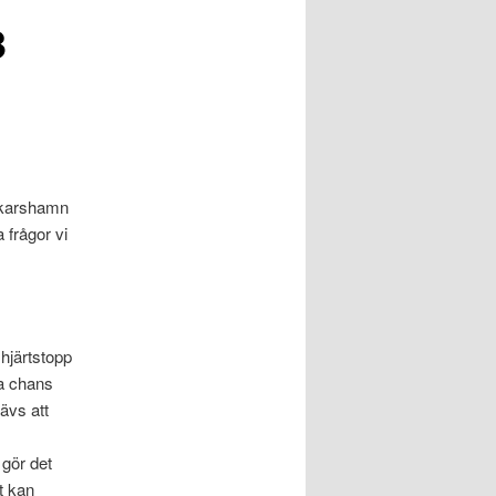
3
Oskarshamn
 frågor vi
 hjärtstopp
ma chans
rävs att
 gör det
et kan