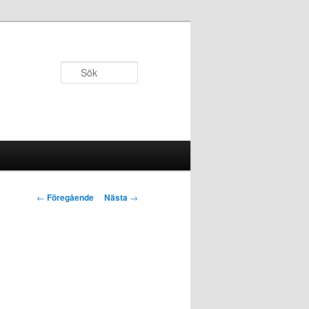
Sök
Inläggsnavigering
←
Föregående
Nästa
→