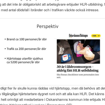
att det inte är obligatoriskt att arbetsgivare erbjuder HLR-utbildning.
 med antal dödsfall i bränder och i trafiken väckte också intresse.
dligt fler liv skulle kunna räddas vid hjärtstopp, men då behövs att de
s tillgängliga hjärtstartare dygnet runt och att alla kan HLR. Det känns
. helt orimligt att medarbetare i Oskarshamns kommun inte erbjuds 
ldning (tidningsartikel i veckan i Barometern-OT)