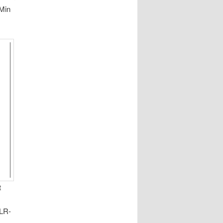
 Min
t
HLR-