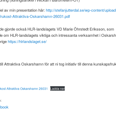
el av min presentation här:
http://stefanjutterdal.se/wp-content/uploa
rukost-Attraktiva-Oskarshamn-26031.pdf
e gjorde också HLR-landslagets VD Marie Öhrstedt Eriksson, som
de om HLR-landslagets viktiga och intressanta verksamhet i Oskar
erige
https://hlrlandslaget.se/
till Attraktiva Oskarshamn för att ni tog initiativ till denna kunskapsfru
kost Attraktiva Oskarshamn 26031
Ladda ner
A:
ebook