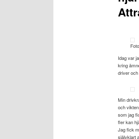
Att
Fot
Idag var j
kring ämne
driver och 
Min drivkra
och vikten
som jag fic
fler kan hj
Jag fick m
självklart 