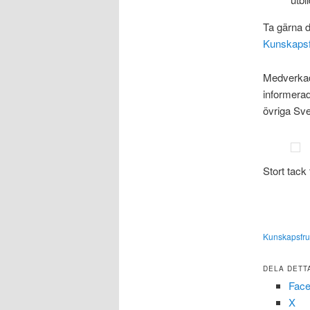
Ta gärna d
Kunskapsf
Medverkad
informera
övriga Sv
Stort tack 
Kunskapsfru
DELA DETT
Fac
X