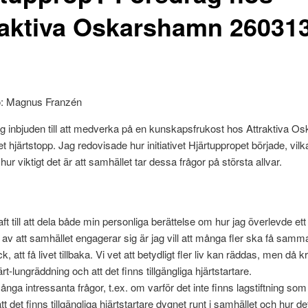
raktiva Oskarshamn 26031
o: Magnus Franzén
ag inbjuden till att medverka på en kunskapsfrukost hos Attraktiva 
t hjärtstopp. Jag redovisade hur initiativet Hjärtuppropet började, vilka
hur viktigt det är att samhället tar dessa frågor på största allvar.
ft till att dela både min personliga berättelse om hur jag överlevde ett
 av att samhället engagerar sig är jag vill att många fler ska få sam
k, att få livet tillbaka. Vi vet att betydligt fler liv kan räddas, men då k
ärt-lungräddning och att det finns tillgängliga hjärtstartare.
ånga intressanta frågor, t.ex. om varför det inte finns lagstiftning som
att det finns tillgängliga hjärtstartare dygnet runt i samhället och hur d