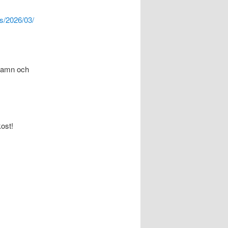
ds/2026/03/
shamn och
kost!