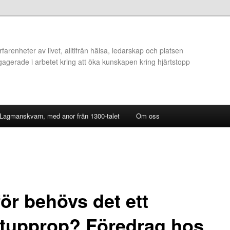
arenheter av livet, alltifrån hälsa, ledarskap och platsen
ngagerade i arbetet kring att öka kunskapen kring hjärtstopp
 Lagmanskvarn, med anor från 1300-talet
Om oss
ör behövs det ett
rtupprop? Föredrag hos