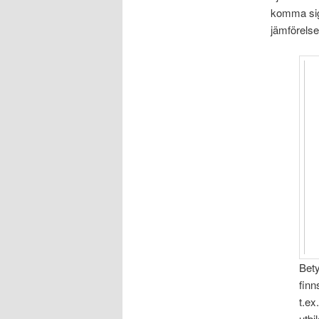
komma sig 
jämförelse
Bety
finn
t.ex
utbi