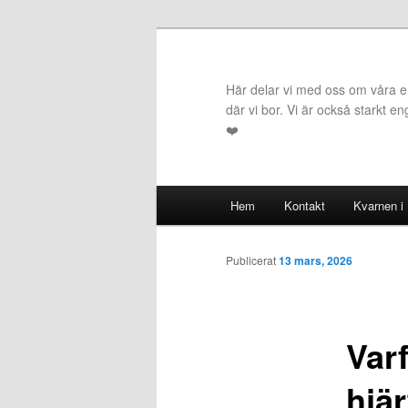
Hoppa
till
primärt
Här delar vi med oss om våra erf
innehåll
där vi bor. Vi är också starkt e
❤️
Huvudmeny
Hem
Kontakt
Kvarnen i
Publicerat
13 mars, 2026
Varf
hjä