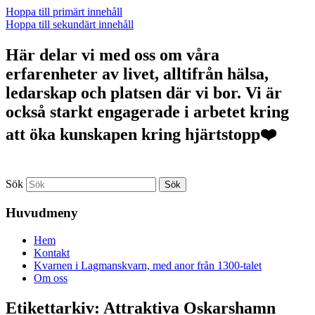
Hoppa till primärt innehåll
Hoppa till sekundärt innehåll
Här delar vi med oss om våra
erfarenheter av livet, alltifrån hälsa,
ledarskap och platsen där vi bor. Vi är
också starkt engagerade i arbetet kring
att öka kunskapen kring hjärtstopp❤️
Sök
Huvudmeny
Hem
Kontakt
Kvarnen i Lagmanskvarn, med anor från 1300-talet
Om oss
Etikettarkiv:
Attraktiva Oskarshamn