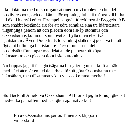
I kontakterna med olika organisationer har vi upplevt en hel del
positiv respons, och det känns förhoppningsfullt att många vill bidra
till ökad hjärtsäkerhet. Exempel på goda föredömen är Byggebo AB
som snabbt bestämde sig för att göra samtliga sina tre hjärtstartare
tillgängliga genom att och placera dom i skåp utomhus och
Oskarshamns kommun som lovat att flytta ut en eller två
hjärtstartare. Även Döderhults församling ställer sig positiva till att
flytta ut befintliga hjärtstartare. Dessutom har en del
bostadsrättsföreningar meddelat att de planerar att köpa in
hjärtstartare och placera dom i skåp utomhus.
Nu hoppas jag att fastighetsägarna blir ytterligare en kraft att räkna
med. Det återstår en hel del arbete för att göra Oskarshamn mer
hjärtsäkert, men tillsammans kan vi åstadkomma mycket!
Stort tack till Attraktiva Oskarshamn AB för att jag fick möjlighet att
medverka på träffen med fastighetsägarnätverket!
En av Oskarshamns pärlor, Ernemars klippor i
vinterskrud