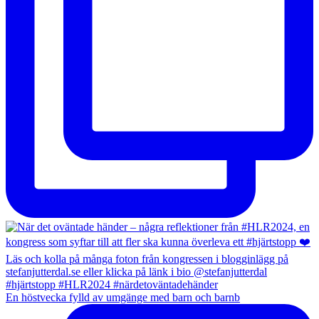
En höstvecka fylld av umgänge med barn och barnb