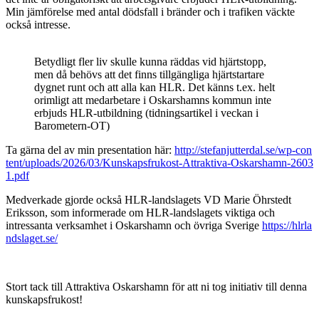
Min jämförelse med antal dödsfall i bränder och i trafiken väckte
också intresse.
Betydligt fler liv skulle kunna räddas vid hjärtstopp,
men då behövs att det finns tillgängliga hjärtstartare
dygnet runt och att alla kan HLR. Det känns t.ex. helt
orimligt att medarbetare i Oskarshamns kommun inte
erbjuds HLR-utbildning (tidningsartikel i veckan i
Barometern-OT)
Ta gärna del av min presentation här:
http://stefanjutterdal.se/wp-con
tent/uploads/2026/03/Kunskapsfrukost-Attraktiva-Oskarshamn-2603
1.pdf
Medverkade gjorde också HLR-landslagets VD Marie Öhrstedt
Eriksson, som informerade om HLR-landslagets viktiga och
intressanta verksamhet i Oskarshamn och övriga Sverige
https://hlrla
ndslaget.se/
Stort tack till Attraktiva Oskarshamn för att ni tog initiativ till denna
kunskapsfrukost!