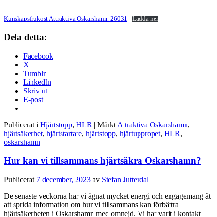
Kunskapsfrukost Attraktiva Oskarshamn 26031
Ladda ner
Dela detta:
Facebook
X
Tumblr
LinkedIn
Skriv ut
E-post
Publicerat i
Hjärtstopp
,
HLR
|
Märkt
Attraktiva Oskarshamn
,
hjärtsäkerhet
,
hjärtstartare
,
hjärtstopp
,
hjärtuppropet
,
HLR
,
oskarshamn
Hur kan vi tillsammans hjärtsäkra Oskarshamn?
Publicerat
7 december, 2023
av
Stefan Jutterdal
De senaste veckorna har vi ägnat mycket energi och engagemang åt
att sprida information om hur vi tillsammans kan förbättra
hjärtsäkerheten i Oskarshamn med omnejd. Vi har varit i kontakt