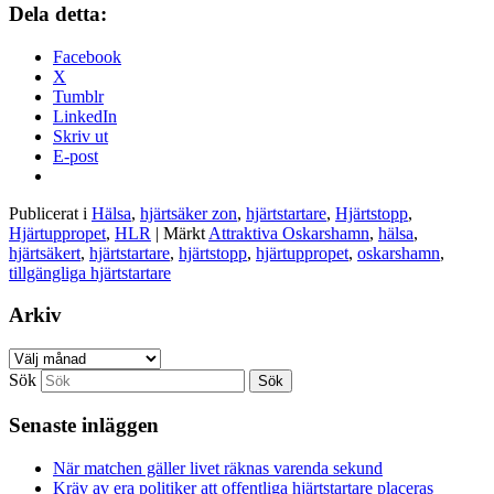
Dela detta:
Facebook
X
Tumblr
LinkedIn
Skriv ut
E-post
Publicerat i
Hälsa
,
hjärtsäker zon
,
hjärtstartare
,
Hjärtstopp
,
Hjärtuppropet
,
HLR
|
Märkt
Attraktiva Oskarshamn
,
hälsa
,
hjärtsäkert
,
hjärtstartare
,
hjärtstopp
,
hjärtuppropet
,
oskarshamn
,
tillgängliga hjärtstartare
Arkiv
Arkiv
Sök
Senaste inläggen
När matchen gäller livet räknas varenda sekund
Kräv av era politiker att offentliga hjärtstartare placeras