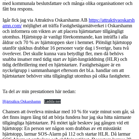
med kommunala beslutsfattare och många olika organisationer och
fått bra respons.
Igår fick jag via Attraktiva Oskarshamn AB
https://attraktivaoskarsh
amn.com/
möjlighet att träffa Fastighetägarnätverket i Oskarshamn
och informera om vikten av att placera hjärtstartare tillgängligt
utomhus. Hjärtstopp är vanligt förekommande, kan inträffa i alla
åldrar och 70 % av hjärtstoppen sker i hemmet. Plötsligt hjärtstopp
utanför sjukhus drabbar 16 personer varje dag i Sverige, bara två
överlever. Det skulle kunna vara betydligt fler, men då behövs
snabba insatser med tidig start av hjärt-lungräddning (HLR) och
tidig defibrillering med en hjärtstartare. Fastighetsägare är en
nyckelgrupp i sammanhanget eftersom det bl.a. handlar om att
hjärtstartare behöver sitta tillgängligt utomhus på olika fastigheter.
Ta del av min prestationen här nedan:
Hjärtsäkra Oskarshamn
Ladda ner
Chansen att överleva minskar med 10 % för varje minut som går, så
det finns ingen lång tid att börja fundera hur jag ska hitta närmaste
tillgängliga hjärtstartare. På mötet igår beskrev jag gången vid ett
hjärtstopp: En person ser någon som drabbas av ett misstänkt
hjärtstopp, larmar SOS-Alarm på 112 och startar HLR. Då larmar