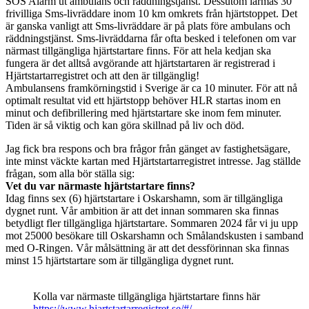
SOS Alarm ut ambulans och räddningstjänst. Dessutom larmas 30
frivilliga Sms-livräddare inom 10 km omkrets från hjärtstoppet. Det
är ganska vanligt att Sms-livräddare är på plats före ambulans och
räddningstjänst. Sms-livräddarna får ofta besked i telefonen om var
närmast tillgängliga hjärtstartare finns. För att hela kedjan ska
fungera är det alltså avgörande att hjärtstartaren är registrerad i
Hjärtstartarregistret och att den är tillgänglig!
Ambulansens framkörningstid i Sverige är ca 10 minuter. För att nå
optimalt resultat vid ett hjärtstopp behöver HLR startas inom en
minut och defibrillering med hjärtstartare ske inom fem minuter.
Tiden är så viktig och kan göra skillnad på liv och död.
Jag fick bra respons och bra frågor från gänget av fastighetsägare,
inte minst väckte kartan med Hjärtstartarregistret intresse. Jag ställde
frågan, som alla bör ställa sig:
Vet du var närmaste hjärtstartare finns?
Idag finns sex (6) hjärtstartare i Oskarshamn, som är tillgängliga
dygnet runt. Vår ambition är att det innan sommaren ska finnas
betydligt fler tillgängliga hjärtstartare. Sommaren 2024 får vi ju upp
mot 25000 besökare till Oskarshamn och Smålandskusten i samband
med O-Ringen. Vår målsättning är att det dessförinnan ska finnas
minst 15 hjärtstartare som är tillgängliga dygnet runt.
Kolla var närmaste tillgängliga hjärtstartare finns här
https://www.hjartstartarregistret.se/#/
.