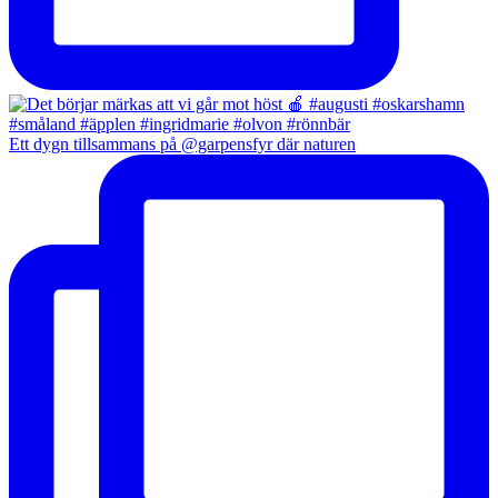
Ett dygn tillsammans på @garpensfyr där naturen