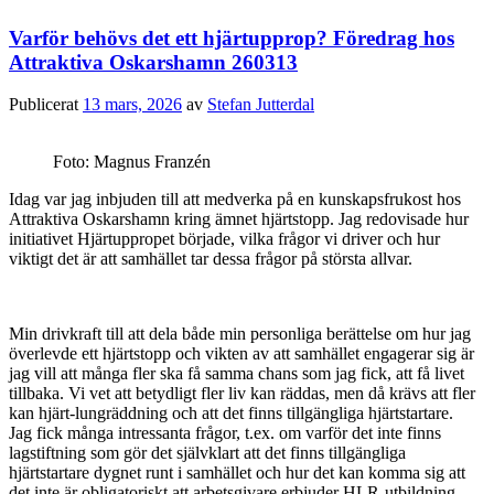
Varför behövs det ett hjärtupprop? Föredrag hos
Attraktiva Oskarshamn 260313
Publicerat
13 mars, 2026
av
Stefan Jutterdal
Foto: Magnus Franzén
Idag var jag inbjuden till att medverka på en kunskapsfrukost hos
Attraktiva Oskarshamn kring ämnet hjärtstopp. Jag redovisade hur
initiativet Hjärtuppropet började, vilka frågor vi driver och hur
viktigt det är att samhället tar dessa frågor på största allvar.
Min drivkraft till att dela både min personliga berättelse om hur jag
överlevde ett hjärtstopp och vikten av att samhället engagerar sig är
jag vill att många fler ska få samma chans som jag fick, att få livet
tillbaka. Vi vet att betydligt fler liv kan räddas, men då krävs att fler
kan hjärt-lungräddning och att det finns tillgängliga hjärtstartare.
Jag fick många intressanta frågor, t.ex. om varför det inte finns
lagstiftning som gör det självklart att det finns tillgängliga
hjärtstartare dygnet runt i samhället och hur det kan komma sig att
det inte är obligatoriskt att arbetsgivare erbjuder HLR-utbildning.