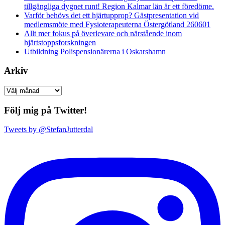
tillgängliga dygnet runt! Region Kalmar län är ett föredöme.
Varför behövs det ett hjärtupprop? Gästpresentation vid
medlemsmöte med Fysioterapeuterna Östergötland 260601
Allt mer fokus på överlevare och närstående inom
hjärtstoppsforskningen
Utbildning Polispensionärerna i Oskarshamn
Arkiv
Arkiv
Följ mig på Twitter!
Tweets by @StefanJutterdal