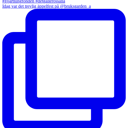
Idag var det trevlig äppelfest på @bruksgarden_a