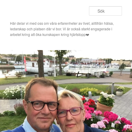
Hoppa
Hoppa
till
till
Sök
primärt
sekundärt
innehåll
innehåll
Här delar vi med oss om våra erfarenheter av livet, alltifrån hälsa,
ledarskap och platsen där vi bor. Vi är också starkt engagerade i
arbetet kring att öka kunskapen kring hjärtstopp❤️