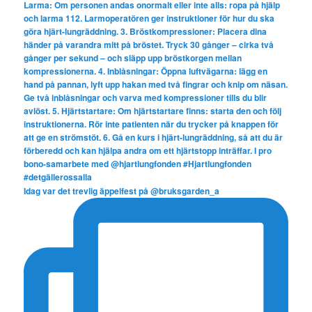
Idag var det trevlig äppelfest på @bruksgarden_a