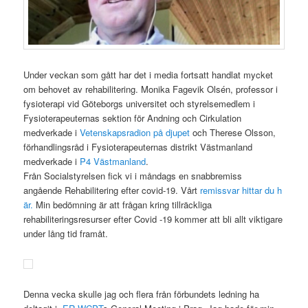
Under veckan som gått har det i media fortsatt handlat mycket
om behovet av rehabilitering. Monika Fagevik Olsén, professor i
fysioterapi vid Göteborgs universitet och styrelsemedlem i
Fysioterapeuternas sektion för Andning och Cirkulation
medverkade i
Vetenskapsradion på djupet
och Therese Olsson,
förhandlingsråd i Fysioterapeuternas distrikt Västmanland
medverkade i
P4 Västmanland
.
Från Socialstyrelsen fick vi i måndags en snabbremiss
angående Rehabilitering efter covid-19. Vårt
remissvar hittar du h
är.
Min bedömning är att frågan kring tillräckliga
rehabiliteringsresurser efter Covid -19 kommer att bli allt viktigare
under lång tid framåt.
Denna vecka skulle jag och flera från förbundets ledning ha