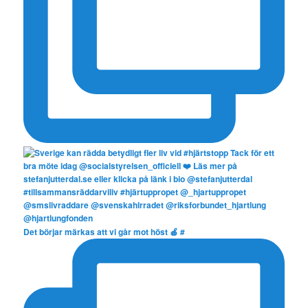
Det börjar märkas att vi går mot höst 🍎 #