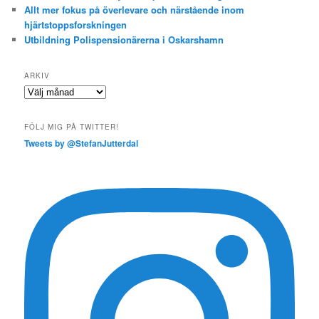
Allt mer fokus på överlevare och närstående inom
hjärtstoppsforskningen
Utbildning Polispensionärerna i Oskarshamn
ARKIV
Arkiv
FÖLJ MIG PÅ TWITTER!
Tweets by @StefanJutterdal