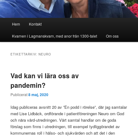
Huvudmeny
Hem
Kontakt
Kvarnen i Lagmanskvarn, med anor från 1300-talet
Om oss
ETIKETTARKIV:
NEURO
Vad kan vi lära oss av
pandemin?
Publicerat
8 maj, 2020
Idag publiceras avsnitt 20 av ”En podd i rörelse”, där jag samtalar
med Lise Lidbäck, ordförande i patientföreningen Neuro om God
och nära vård-utredningen. Vårt samtal handlar om de goda
förslag som finns i utredningen, till exempel tydliggörandet av
kommunernas roll i hälso- och sjukvården och att det i den