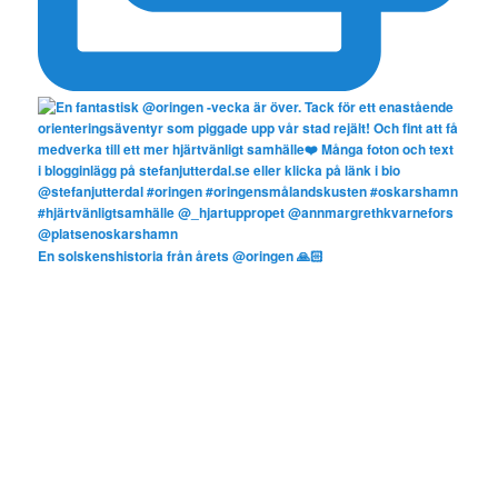
En solskenshistoria från årets @oringen 🙏🏻