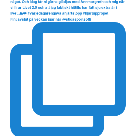
Fint avslut på veckan igår när @stigasportsoffi