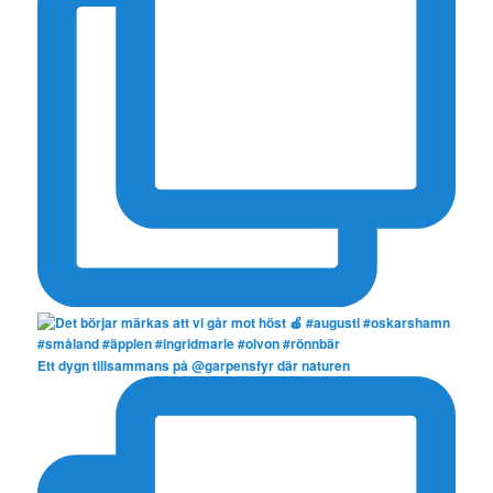
Ett dygn tillsammans på @garpensfyr där naturen