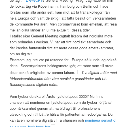
deltagit i
ER-WCPT
s General Meeting i Prag. Jag hade för min
del bokat tåg via Köpenhamn, Hamburg och Berlin och hade
förstås som alla andra sett fram mot att få träffa kollegor från
hela Europa och varit delaktig i att fatta beslut om verksamheten
de kommande två åren. Men coronaviruset kom emellan, att resa
mellan olika länder är ju inte aktuellt i dessa tider.
I stället sker General Meeting digitalt liksom det nordiska möte
som ordnades i veckan. Vi har ett fint nordiskt samarbete och
det kändes fantastiskt fint att möta dessa goda arbetskamrater,
om än digitalt.
Eftersom jag inte var på resande fot i Europa så kunde jag också
delta i Sacostyrelsens heldagsmöte igår, ett möte som till stora
delar också präglades av corona-krisen.
T.v. dig
italt möte med
förbundsordföranden från våra
nordiska grannländer och t.h.
Sacostyrelsens digitala möte.
Vem tycker du ska bli Årets fysioterapeut 2020? Nu finns
chansen att nominera en fysioterapeut som du tycker förtjänar
uppmärksamhet genom att ha bidragit till professionens
utveckling och till bättre hälsa för patienterna/medborgarna. Du
kan även nominera dig själv! Ta chansen och
nominera senast d
en 18 maj, länk finns här.