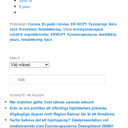
Skriv ut
E-post
Publicerat i
Corona
,
En podd i rörelse
,
ER-WCPT
,
Fysioterapi
,
Nära
vård
,
Prevention
,
Rehabilitering
|
Märkt
åretsfysioterapeut
,
covid19
,
enpoddirörelse
,
ERWCPT
,
Fysioterapeuterna
,
liselidbäck
,
neuro
,
rehabilitering
,
Saco
ARKIV
Arkiv
S
ö
k
SENASTE INLÄGGEN
När matchen gäller livet räknas varenda sekund
Kräv av era politiker att offentliga hjärtstartare placeras
tillgängliga dygnet runt! Region Kalmar län är ett föredöme.
Varför behövs det ett hjärtupprop? Gästpresentation vid
medlemsmöte med Fysioterapeuterna Östergötland 260601