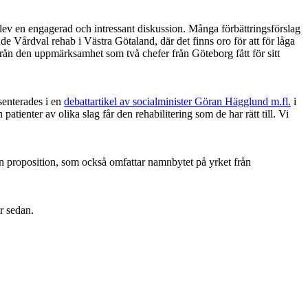
blev en engagerad och intressant diskussion. Många förbättringsförslag
e Vårdval rehab i Västra Götaland, där det finns oro för att för låga
ifrån den uppmärksamhet som två chefer från Göteborg fått för sitt
senterades i en
debattartikel av socialminister Göran Hägglund m.fl.
i
ienter av olika slag får den rehabilitering som de har rätt till. Vi
 den proposition, som också omfattar namnbytet på yrket från
ar sedan.