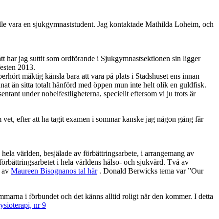
ulle vara en sjukgymnaststudent. Jag kontaktade Mathilda Loheim, och
t har jag suttit som ordförande i Sjukgymnastsektionen sin ligger
festen 2013.
erhört mäktig känsla bara att vara på plats i Stadshuset ens innan
t än sitta totalt hänförd med öppen mun inte helt olik en guldfisk.
ntant under nobelfestligheterna, speciellt eftersom vi ju trots är
vem vet, efter att ha tagit examen i sommar kanske jag någon gång får
ela världen, besjälade av förbättringsarbete, i arrangemang av
 förbättringsarbetet i hela världens hälso- och sjukvård. Två av
l av
Maureen Bisognanos tal här
. Donald Berwicks tema var ”Our
mmarna i förbundet och det känns alltid roligt när den kommer. I detta
sioterapi, nr 9