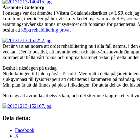
Årsmöte i Göteborg
I onsdags var det årsmöte i Västra Götalandsdistriktet av LSR och 
kom fram, med idéer på hur vi ska fylla det nya varumärket Fysioterape
ersättningsnivåer ska tunna ut systemet och försämra för patienterna. 
beslut att
köpa rehabilitering privat
Det är värt att notera att ordet rehabilitering nu i alla fall nämns,
veckan. Det är positivt, att myndigheter och sjukvårdshuvudmän uppmärk
kommer att hålla vårt fokus och uppmärksamhet riktad på detta under
Beslut i riksdagen på tisdag
Nedräkningen till julen pågår för fullt. Men mitt i detta pågår ett int
sjukgymnast till fysioterapeut att debatteras i kammaren på måndag, va
Min plan är att då finnas på plats i riksdagen, för att ta del av det hist
Nu dags att avrunda arbetsveckan, och det sker inte längre i ett vitt v
Dela detta:
Facebook
X