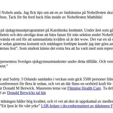
d Nobels anda. Jag fIck tips om att en av fanbärarna på Nobelfesten sk
 hon. Tack för fin feed back från inside av Nobelfesten Mathilda!
 på sjukgymnastprogrammet på Karolinska Institutet. Under året som gåt
heten och den otroliga äran att bära fanan för min sektion under Nobel
vända ett ord för att sammanfatta kvällen så är det wow. Det var en så o
r sedan gästerna kommit och middagen fortlöpte kunde jag inte göra anna
ternas fest”. Som student känns det extra bra att ha varit med som represe
tt representera Sveriges sjukgymnaststudenter under detta tillfälle. Och 
peut.”
 and Safety. I Orlando samlades i veckan som gick 5500 personer från h
onferensen för flera år sedan, och vet att där finns en oerhörd kraft för
dent Donald M Berwick. Maureens tema var
Flipping Health Care
. Ta de
el av
Donald Berwicks tal här
idningen håller hög kvalitet, och vi vet att den är uppskattad av medle
tt ljust år för vårt yrke”
LSR-ledare i decembernumret av tidningen Fy