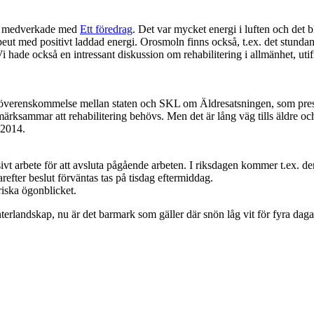
jag medverkade med
Ett föredrag
. Det var mycket energi i luften och det 
ut med positivt laddad energi. Orosmoln finns också, t.ex. det stundand
Vi hade också en intressant diskussion om rehabilitering i allmänhet, ut
 i den överenskommelse mellan staten och SKL om Äldresatsningen, som pre
sammar att rehabilitering behövs. Men det är lång väg tills äldre och pat
 2014.
ensivt arbete för att avsluta pågående arbeten. I riksdagen kommer t.ex.
refter beslut förväntas tas på tisdag eftermiddag.
oriska ögonblicket.
interlandskap, nu är det barmark som gäller där snön låg vit för fyra dag