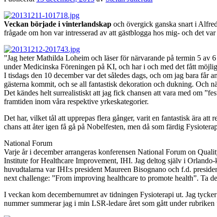
Veckan började i vinterlandskap
och övergick ganska snart i Alfre
frågade om hon var intresserad av att gästblogga hos mig- och det var
”Jag heter Mathilda Loheim och läser för närvarande på termin 5 av 6
under Medicinska Föreningen på KI, och har i och med det fått möjlig
I tisdags den 10 december var det således dags, och om jag bara får an
gästerna kommit, och se all fantastisk dekoration och dukning. Och nä
Det kändes helt surrealistiskt att jag fick chansen att vara med om ”fes
framtiden inom våra respektive yrkeskategorier.
Det har, vilket tål att upprepas flera gånger, varit en fantastisk ära a
chans att åter igen få gå på Nobelfesten, men då som färdig Fysiotera
National Forum
Varje år i december arrangeras konferensen National Forum on Quality
Institute for Healthcare Improvement, IHI. Jag deltog själv i Orlando-k
huvudtalarna var IHI:s president Maureen Bisognano och f.d. presi
next challenge: ”From improving healthcare to promote health”. Ta d
I veckan kom decembernumret av tidningen Fysioterapi ut. Jag tycker t
nummer summerar jag i min LSR-ledare året som gått under rubriken ”E