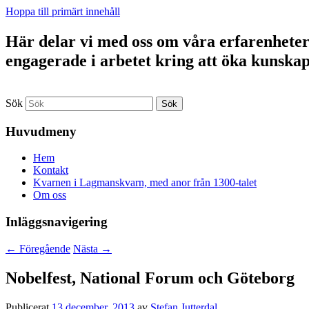
Hoppa till primärt innehåll
Här delar vi med oss om våra erfarenheter a
engagerade i arbetet kring att öka kunska
Sök
Huvudmeny
Hem
Kontakt
Kvarnen i Lagmanskvarn, med anor från 1300-talet
Om oss
Inläggsnavigering
←
Föregående
Nästa
→
Nobelfest, National Forum och Göteborg
Publicerat
13 december, 2013
av
Stefan Jutterdal