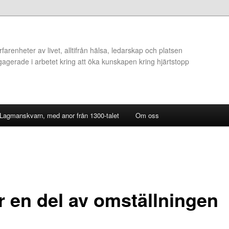
arenheter av livet, alltifrån hälsa, ledarskap och platsen
ngagerade i arbetet kring att öka kunskapen kring hjärtstopp
 Lagmanskvarn, med anor från 1300-talet
Om oss
är en del av omställningen