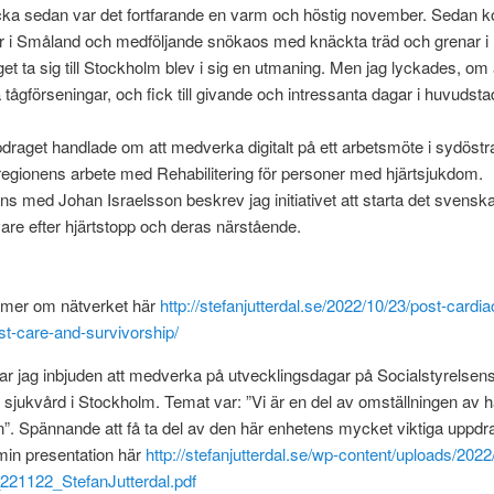
cka sedan var det fortfarande en varm och höstig november. Sedan
är i Småland och medföljande snökaos med knäckta träd och grenar i
läget ta sig till Stockholm blev i sig en utmaning. Men jag lyckades, o
tågförseningar, och fick till givande och intressanta dagar i huvudsta
draget handlade om att medverka digitalt på ett arbetsmöte i sydöstr
egionens arbete med Rehabilitering för personer med hjärtsjukdom.
s med Johan Israelsson beskrev jag initiativet att starta det svensk
vare efter hjärtstopp och deras närstående.
 mer om nätverket här
http://stefanjutterdal.se/2022/10/23/post-cardia
st-care-and-survivorship/
var jag inbjuden att medverka på utvecklingsdagar på Socialstyrelsens
 sjukvård i Stockholm. Temat var: ”Vi är en del av omställningen av 
”. Spännande att få ta del av den här enhetens mycket viktiga uppdr
min presentation här
http://stefanjutterdal.se/wp-content/uploads/2022
_221122_StefanJutterdal.pdf