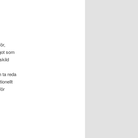
ör,
ågot som
skild
h ta reda
ionellt
för