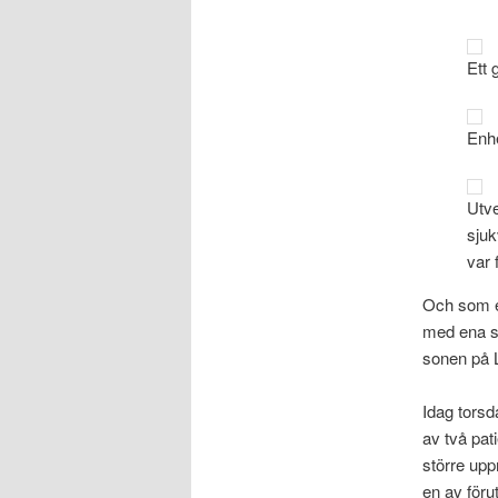
Ett 
Enhe
Utve
sjuk
var 
Och som ex
med ena s
sonen på L
Idag torsd
av två pat
större upp
en av förut