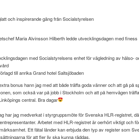
glatt och inspirerande gäng från Socialstyrelsen
tschef Maria Alvinsson Hilberth ledde utvecklingsdagen med finess
cklingsdagen med Socialstyrelsens enhet för vägledning av hälso- o
vård
förlagd till anrika Grand hotel Saltsjöbaden
tra bonus hann jag med att både träffa goda vänner och att gå på s
onen, som också var på jobb i Stockholm och att på hemvägen träff
inköpings central. Bra dagar
ag har jag medverkat i styrgruppsmöte för Svenska HLR-registret, där
ientrepresentanter. Arbetet med HLR-registret är oerhört viktigt och fö
märksamhet. Ett fåtal länder kan erbjuda den typ av register som Sve
sättningarna för att fler liv ska kunna räddas.