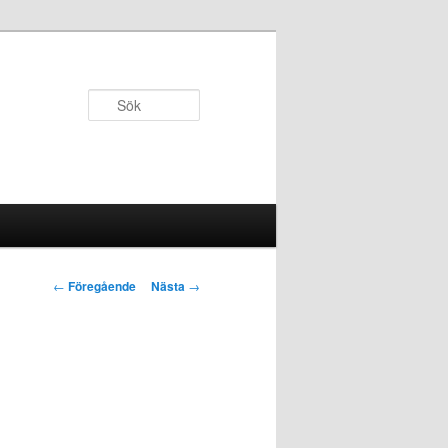
Sök
Inläggsnavigering
←
Föregående
Nästa
→