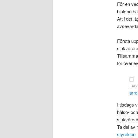
För en ve
blötsnö h
Att i det 
avsevärda 
Första upp
sjukvårdsr
Tillsamman
för överle
Läs
arre
I tisdags 
hälso- och
sjukvården
Ta del av 
styrelsen