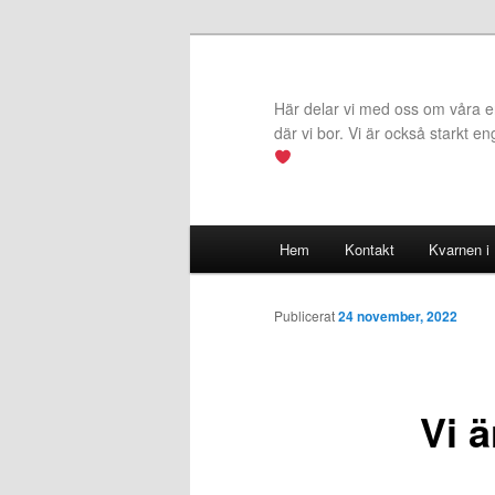
Hoppa
till
primärt
Här delar vi med oss om våra erf
innehåll
där vi bor. Vi är också starkt e
Huvudmeny
Hem
Kontakt
Kvarnen i
Publicerat
24 november, 2022
Vi 