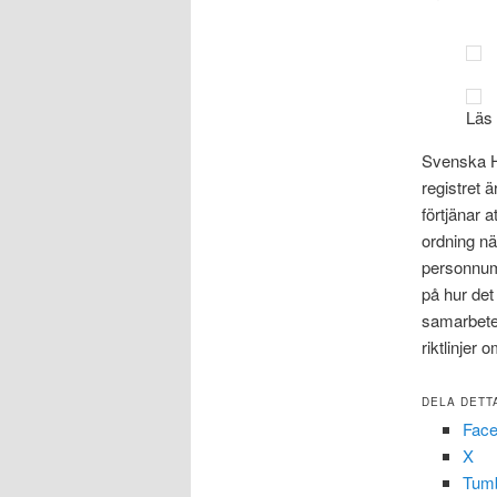
Läs
Svenska Hj
registret 
förtjänar a
ordning nä
personnumm
på hur det 
samarbete 
riktlinjer 
DELA DETT
Fac
X
Tumb