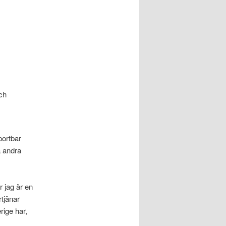
ch
portbar
a andra
 jag är en
rtjänar
rige har,