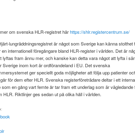
 mer om svenska HLR-registret här
https://shlr.registercentrum.se/
ärt-lungräddningsregistret är något som Sverige kan känna stolthet f
är en internationell föregångare bland HLR-register i världen. Det är n
tt lyftas fram ännu mer, och kanske kan detta vara något att lyfta i sär
r Sverige inom kort är ordförandeland i EU. Det svenska
ersystemet ger speciellt goda möjligheter att följa upp patienter oc
går för dem efter HLR. Svenska registerföreträdare deltar i ett internat
som en gång vart femte år tar fram ett underlag som är vägledande 
om HLR. Riktlinjer ges sedan ut på olika håll i världen.
A:
ebook
lr