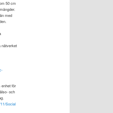
 kom 50 cm
 mängder.
m än med
den.
a
a nätverket
c-
 enhet för
hälso- och
ag.
/11/Social