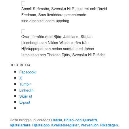
Anneli Strömsöe, Svenska HLR-registret och David
Fredman, Sms-livräddare presenterade
sina organisationers uppdrag
Ovan förmöte med Björn Jadeland, Staffan
Lindeborgh och Niklas Waldenström från
Hjärtuppropet och nedan samtal med Johan
Israelsson och Therese Djärv, Svenska HLR-rådet
DELA DETTA:
Facebook
X
Tumblr
LinkedIn
Skriv ut
E-post
Detta inlägg publicerades i
Hälsa
,
Hälso- och sjukvård
,
hjärtstartare
,
Hjärtstopp
,
Kvalitetsregister
,
Prevention
,
Riksdagen
,