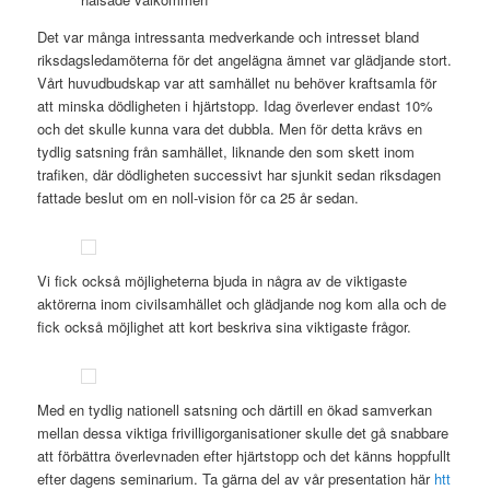
Det var många intressanta medverkande och intresset bland
riksdagsledamöterna för det angelägna ämnet var glädjande stort.
Vårt huvudbudskap var att samhället nu behöver kraftsamla för
att minska dödligheten i hjärtstopp. Idag överlever endast 10%
och det skulle kunna vara det dubbla. Men för detta krävs en
tydlig satsning från samhället, liknande den som skett inom
trafiken, där dödligheten successivt har sjunkit sedan riksdagen
fattade beslut om en noll-vision för ca 25 år sedan.
Vi fick också möjligheterna bjuda in några av de viktigaste
aktörerna inom civilsamhället och glädjande nog kom alla och de
fick också möjlighet att kort beskriva sina viktigaste frågor.
Med en tydlig nationell satsning och därtill en ökad samverkan
mellan dessa viktiga frivilligorganisationer skulle det gå snabbare
att förbättra överlevnaden efter hjärtstopp och det känns hoppfullt
efter dagens seminarium. Ta gärna del av vår presentation här
htt