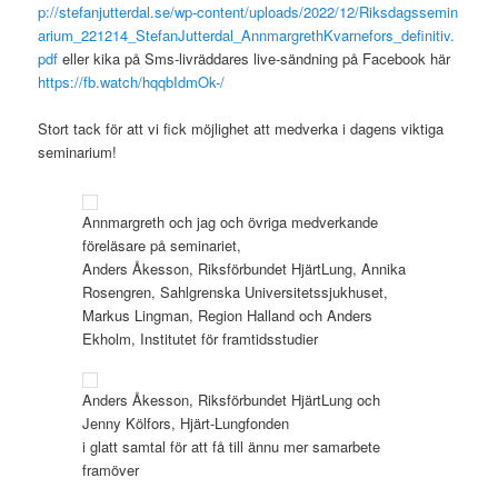
p://stefanjutterdal.se/wp-content/uploads/2022/12/Riksdagssemin
arium_221214_StefanJutterdal_AnnmargrethKvarnefors_definitiv.
pdf
eller kika på Sms-livräddares live-sändning på Facebook här
https://fb.watch/hqqbIdmOk-/
Stort tack för att vi fick möjlighet att medverka i dagens viktiga
seminarium!
Annmargreth och jag och övriga medverkande
föreläsare på seminariet,
Anders Åkesson, Riksförbundet HjärtLung, Annika
Rosengren, Sahlgrenska Universitetssjukhuset,
Markus Lingman, Region Halland och Anders
Ekholm, Institutet för framtidsstudier
Anders Åkesson, Riksförbundet HjärtLung och
Jenny Kölfors, Hjärt-Lungfonden
i glatt samtal för att få till ännu mer samarbete
framöver